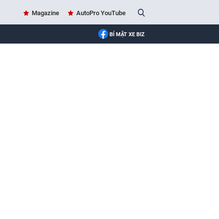
Magazine
AutoPro YouTube
BÍ MẬT XE BIZ