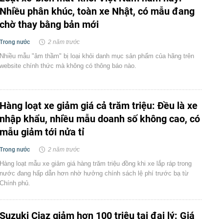
Nhiều phân khúc, toàn xe Nhật, có mẫu đang
chờ thay bằng bản mới
Trong nước
2 năm trước
Nhiều mẫu "âm thầm" bị loại khỏi danh mục sản phẩm của hãng trên
website chính thức mà không có thông báo nào.
Hàng loạt xe giảm giá cả trăm triệu: Đều là xe
nhập khẩu, nhiều mẫu doanh số không cao, có
mẫu giảm tới nửa tỉ
Trong nước
2 năm trước
Hàng loạt mẫu xe giảm giá hàng trăm triệu đồng khi xe lắp ráp trong
nước đang hấp dẫn hơn nhờ hưởng chính sách lệ phí trước bạ từ
Chính phủ.
Suzuki Ciaz giảm hơn 100 triệu tại đại lý: Giá