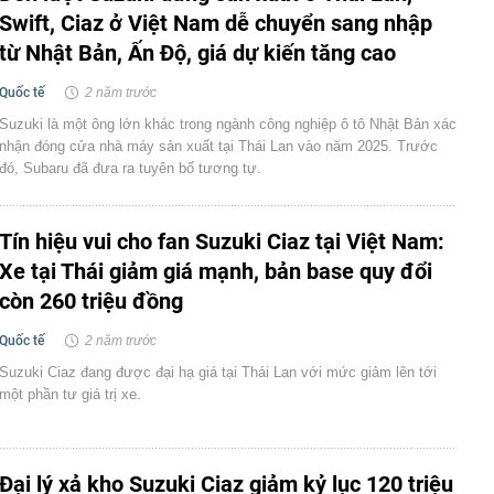
Swift, Ciaz ở Việt Nam dễ chuyển sang nhập
từ Nhật Bản, Ấn Độ, giá dự kiến tăng cao
Quốc tế
2 năm trước
Suzuki là một ông lớn khác trong ngành công nghiệp ô tô Nhật Bản xác
nhận đóng cửa nhà máy sản xuất tại Thái Lan vào năm 2025. Trước
đó, Subaru đã đưa ra tuyên bố tương tự.
Tín hiệu vui cho fan Suzuki Ciaz tại Việt Nam:
Xe tại Thái giảm giá mạnh, bản base quy đổi
còn 260 triệu đồng
Quốc tế
2 năm trước
Suzuki Ciaz đang được đại hạ giá tại Thái Lan với mức giảm lên tới
một phần tư giá trị xe.
Đại lý xả kho Suzuki Ciaz giảm kỷ lục 120 triệu