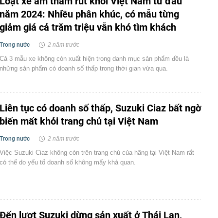
Loạt xe âm thầm rút khỏi Việt Nam từ đầu
năm 2024: Nhiều phân khúc, có mẫu từng
giảm giá cả trăm triệu vẫn khó tìm khách
Trong nước
2 năm trước
Cả 3 mẫu xe không còn xuất hiện trong danh mục sản phẩm đều là
những sản phẩm có doanh số thấp trong thời gian vừa qua.
Liên tục có doanh số thấp, Suzuki Ciaz bất ngờ
biến mất khỏi trang chủ tại Việt Nam
Trong nước
2 năm trước
Việc Suzuki Ciaz không còn trên trang chủ của hãng tại Việt Nam rất
có thể do yếu tố doanh số không mấy khả quan.
Đến lượt Suzuki dừng sản xuất ở Thái Lan,