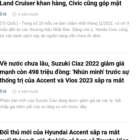
Land Cruiser khan hàng, Civic cũng góp mặt
Ô tô
4 năm trước
(Tổ Quốc) - Trong số 10 mẫu xe bán chậm nhất tháng 11/2022, có tới 9
mẫu đến từ các thương hiệu Nhật Bản. Đáng chú ý, Honda Civic cũng
lọt vào danh sách này do nguồn hàng vẫn chưa ổn định.
Về nước chưa lâu, Suzuki Ciaz 2022 giảm giá
mạnh còn 498 triệu đồng: 'Nhún mình' trước sự
thống trị của Accent và Vios 2023 sắp ra mắt
Ô tô
4 năm trước
Phiên bản mới của Suzuki Ciaz đang được giảm giá tại các lý, bất
chấp giá niêm yết của xe tăng so với trước đây.
Đối thủ mới của Hyundai Accent sắp ra mắt