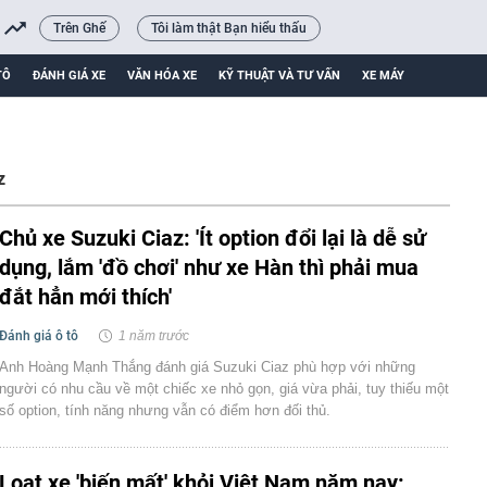
Trên Ghế
Tôi làm thật Bạn hiểu thấu
TÔ
ĐÁNH GIÁ XE
VĂN HÓA XE
KỸ THUẬT VÀ TƯ VẤN
XE MÁY
z
Chủ xe Suzuki Ciaz: 'Ít option đổi lại là dễ sử
dụng, lắm 'đồ chơi' như xe Hàn thì phải mua
đắt hẳn mới thích'
Đánh giá ô tô
1 năm trước
Anh Hoàng Mạnh Thắng đánh giá Suzuki Ciaz phù hợp với những
người có nhu cầu về một chiếc xe nhỏ gọn, giá vừa phải, tuy thiếu một
số option, tính năng nhưng vẫn có điểm hơn đối thủ.
Loạt xe 'biến mất' khỏi Việt Nam năm nay: