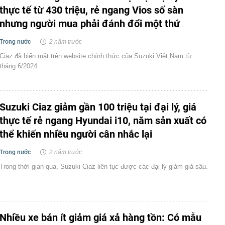
thực tế từ 430 triệu, rẻ ngang Vios số sàn
nhưng người mua phải đánh đổi một thứ
Trong nước
2 năm trước
Ciaz đã biến mất trên website chính thức của Suzuki Việt Nam từ
tháng 6/2024.
Suzuki Ciaz giảm gần 100 triệu tại đại lý, giá
thực tế rẻ ngang Hyundai i10, năm sản xuất có
thể khiến nhiều người cân nhắc lại
Trong nước
2 năm trước
Trong thời gian qua, Suzuki Ciaz liên tục được các đại lý giảm giá sâu.
Nhiều xe bán ít giảm giá xả hàng tồn: Có mẫu