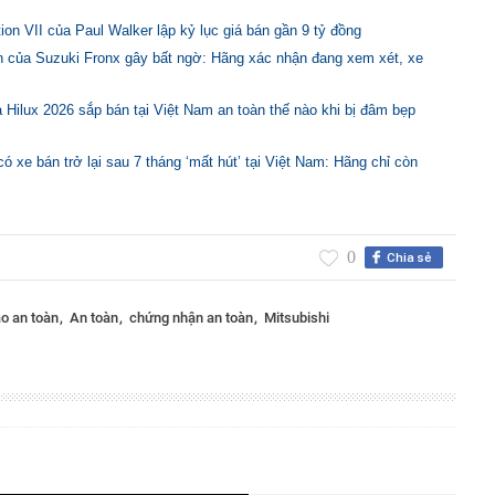
ion VII của Paul Walker lập kỷ lục giá bán gần 9 tỷ đồng
àn của Suzuki Fronx gây bất ngờ: Hãng xác nhận đang xem xét, xe
a Hilux 2026 sắp bán tại Việt Nam an toàn thế nào khi bị đâm bẹp
có xe bán trở lại sau 7 tháng ‘mất hút’ tại Việt Nam: Hãng chỉ còn
0
Chia sẻ
ao an toàn
An toàn
chứng nhận an toàn
Mitsubishi