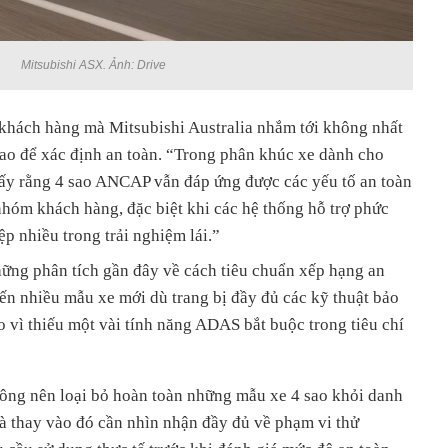
Mitsubishi ASX. Ảnh: Drive
hách hàng mà Mitsubishi Australia nhắm tới không nhất
sao để xác định an toàn. “Trong phân khúc xe dành cho
hấy rằng 4 sao ANCAP vẫn đáp ứng được các yếu tố an toàn
nhóm khách hàng, đặc biệt khi các hệ thống hỗ trợ phức
ệp nhiều trong trải nghiệm lái.”
ững phân tích gần đây về cách tiêu chuẩn xếp hạng an
hiến nhiều mẫu xe mới dù trang bị đầy đủ các kỹ thuật bảo
 vì thiếu một vài tính năng ADAS bắt buộc trong tiêu chí
hông nên loại bỏ hoàn toàn những mẫu xe 4 sao khỏi danh
à thay vào đó cần nhìn nhận đầy đủ về phạm vi thử