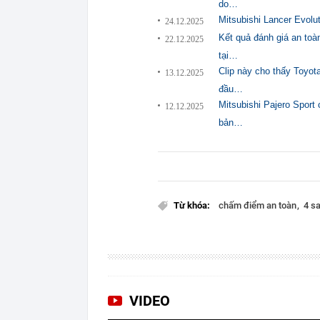
do…
Mitsubishi Lancer Evolut
24.12.2025
Kết quả đánh giá an to
22.12.2025
tại…
Clip này cho thấy Toyot
13.12.2025
đầu…
Mitsubishi Pajero Sport 
12.12.2025
bản…
Từ khóa:
chấm điểm an toàn
4 s
VIDEO