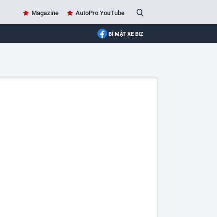
Magazine
AutoPro YouTube
BÍ MẬT XE BIZ