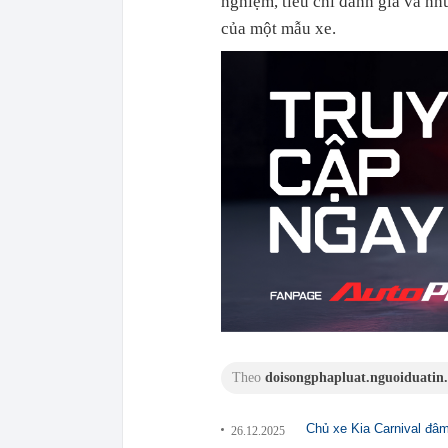
nghiệm, tiêu chí đánh giá và nh
của một mẫu xe.
Theo
doisongphapluat.nguoiduatin
Chủ xe Kia Carnival đâm
26.12.2025