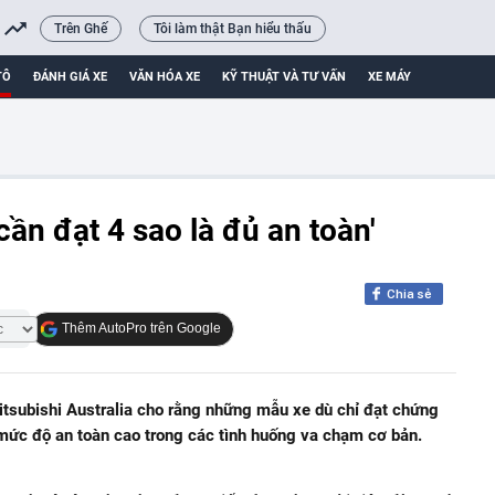
Trên Ghế
Tôi làm thật Bạn hiểu thấu
TÔ
ĐÁNH GIÁ XE
VĂN HÓA XE
KỸ THUẬT VÀ TƯ VẤN
XE MÁY
cần đạt 4 sao là đủ an toàn'
Chia sẻ
Thêm AutoPro trên Google
subishi Australia cho rằng những mẫu xe dù chỉ đạt chứng
mức độ an toàn cao trong các tình huống va chạm cơ bản.