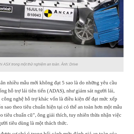
i ASX trong một thử nghiệm an toàn. Ảnh: Drive
ân nhiều mẫu mới không đạt 5 sao là do những yêu cầu
ng hỗ trợ lái tiên tiến (ADAS), như giám sát người lái,
 công nghệ hỗ trợ khác vốn là điều kiện để đạt mức xếp
n sao theo tiêu chuẩn hiện tại có thể an toàn hơn một mẫu
 tiêu chuẩn cũ”, ông giải thích, tuy nhiên thừa nhận việc
ười tiêu dùng là một thách thức.
được sự chú ý trong bối cảnh mức đánh giá an toàn của