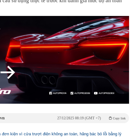
u cầu sử dụng thực tế trước khi đánh giá mức độ an toàn
.vn
27/12/2025 08:19 (GMT +7)
Copy link
 đơn kiện vì cửa trượt điện không an toàn, hãng bác bỏ lỗi bằng lý