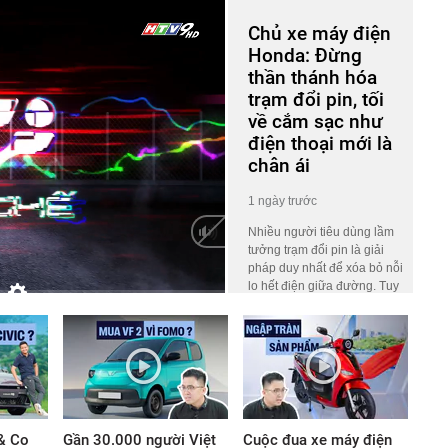
Chủ xe máy điện
Honda: Đừng
thần thánh hóa
trạm đổi pin, tối
về cắm sạc như
điện thoại mới là
chân ái
1 ngày trước
Nhiều người tiêu dùng lầm
tưởng trạm đổi pin là giải
pháp duy nhất để xóa bỏ nỗi
lo hết điện giữa đường. Tuy
nhiên, nhà báo Nguyễn
HD
Auto
Thúc Hoàng Linh – người
đang sở hữu nhiều mẫu xe
máy điện của Honda lại có
góc nhìn khác biệt.
& Co
Gần 30.000 người Việt
Cuộc đua xe máy điện