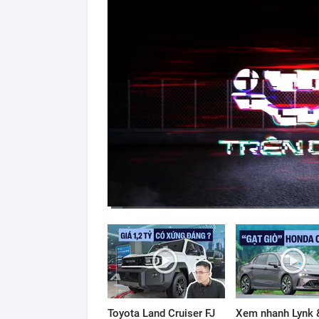
Current
Duration
Time
0:11
/
16:39
Toyota Land Cruiser FJ
Xem nhanh Lynk 