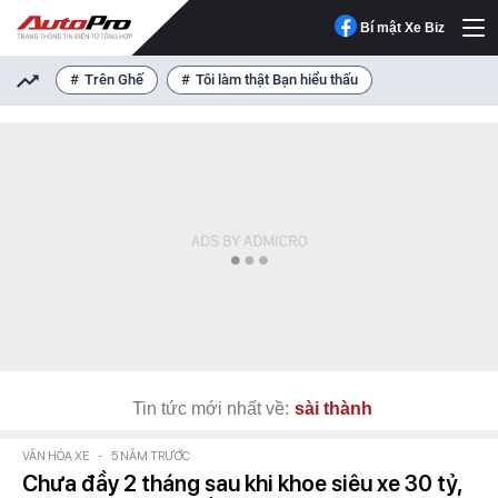
Bí mật Xe Biz
Trên Ghế
Tôi làm thật Bạn hiểu thấu
Tin tức mới nhất về:
sài thành
VĂN HÓA XE
-
5 NĂM TRƯỚC
Chưa đầy 2 tháng sau khi khoe siêu xe 30 tỷ,