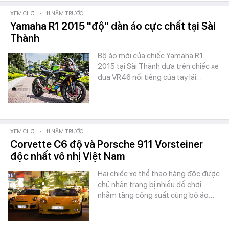
XEM CHƠI
-
11 NĂM TRƯỚC
Yamaha R1 2015 "độ" dàn áo cực chất tại Sài
Thành
Bộ áo mới của chiếc Yamaha R1
2015 tại Sài Thành dựa trên chiếc xe
đua VR46 nổi tiếng của tay lái…
XEM CHƠI
-
11 NĂM TRƯỚC
Corvette C6 độ và Porsche 911 Vorsteiner
độc nhất vô nhị Việt Nam
Hai chiếc xe thể thao hàng độc được
chủ nhân trang bị nhiều đồ chơi
nhằm tăng công suất cùng bộ áo…