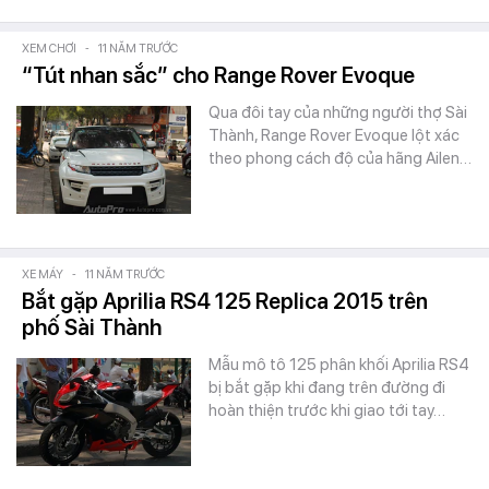
XEM CHƠI
-
11 NĂM TRƯỚC
“Tút nhan sắc” cho Range Rover Evoque
Qua đôi tay của những người thợ Sài
Thành, Range Rover Evoque lột xác
theo phong cách độ của hãng Ailen…
XE MÁY
-
11 NĂM TRƯỚC
Bắt gặp Aprilia RS4 125 Replica 2015 trên
phố Sài Thành
Mẫu mô tô 125 phân khối Aprilia RS4
bị bắt gặp khi đang trên đường đi
hoàn thiện trước khi giao tới tay…