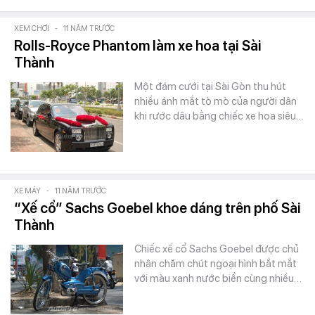
XEM CHƠI
-
11 NĂM TRƯỚC
Rolls-Royce Phantom làm xe hoa tại Sài
Thành
Một đám cưới tại Sài Gòn thu hút
nhiều ánh mắt tò mò của người dân
khi rước dâu bằng chiếc xe hoa siêu…
XE MÁY
-
11 NĂM TRƯỚC
“Xế cổ” Sachs Goebel khoe dáng trên phố Sài
Thành
Chiếc xế cổ Sachs Goebel được chủ
nhân chăm chút ngoại hình bắt mắt
với màu xanh nước biển cùng nhiều…