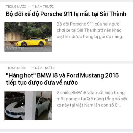
TRONG NƯỚC
-
11 NĂM TRƯỚC
Bộ đôi xế độ Porsche 911 lạ mắt tại Sài Thành
Bộ đôi Porsche 911 của hai người
chơi xe tại Sài Thành trở nên khác
biệt khi được trang bị gói độ nâng…
TRONG NƯỚC
-
11 NĂM TRƯỚC
"Hàng hot" BMW i8 và Ford Mustang 2015
tiếp tục được đưa về nước
2 chiếc BMW i8 vừa xuất hiện trong
một garage tại Q.5 nâng tổng số siêu
xe này tại Việt Nam lên con số 8…