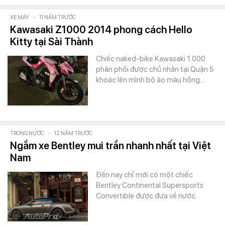
XE MÁY
-
11 NĂM TRƯỚC
Kawasaki Z1000 2014 phong cách Hello
Kitty tại Sài Thành
Chiếc naked-bike Kawasaki 1.000
phân phối được chủ nhân tại Quận 5
khoác lên mình bộ áo màu hồng…
TRONG NƯỚC
-
12 NĂM TRƯỚC
Ngắm xe Bentley mui trần nhanh nhất tại Việt
Nam
Đến nay chỉ mới có một chiếc
Bentley Continental Supersports
Convertible được đưa về nước.