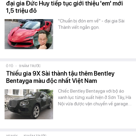
đại gia Đức Huy tiếp tục giới thiệu 'em' mới
1,5 triệu đô
"Chuẩn bị đón em về" - đại gia Sài
Thành viết ngắn gọn.
Ô TÔ
-
9 NĂM TRƯỚC
Thiếu gia 9X Sài thành tậu thêm Bentley
Bentayga màu độc nhất Việt Nam
Chiếc Bentley Bentayga với bộ áo
xanh lục từng xuất hiện ở Sơn Tây, Hà
Nội vừa được vận chuyển về garage…