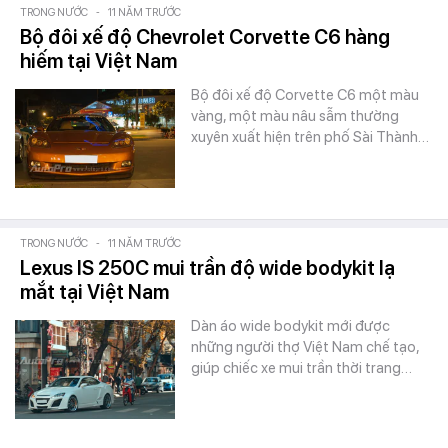
TRONG NƯỚC
-
11 NĂM TRƯỚC
Bộ đôi xế độ Chevrolet Corvette C6 hàng
hiếm tại Việt Nam
Bộ đôi xế độ Corvette C6 một màu
vàng, một màu nâu sẫm thường
xuyên xuất hiện trên phố Sài Thành…
TRONG NƯỚC
-
11 NĂM TRƯỚC
Lexus IS 250C mui trần độ wide bodykit lạ
mắt tại Việt Nam
Dàn áo wide bodykit mới được
những người thợ Việt Nam chế tạo,
giúp chiếc xe mui trần thời trang…