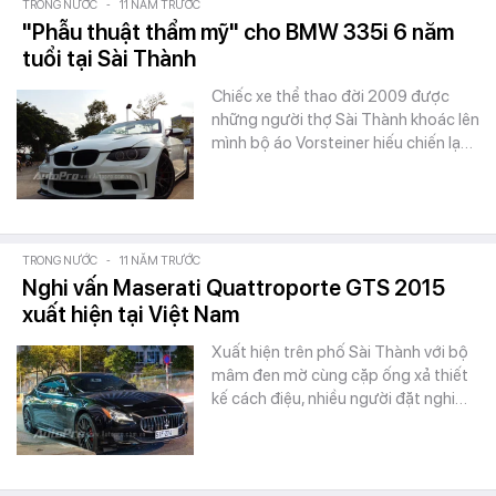
TRONG NƯỚC
-
11 NĂM TRƯỚC
"Phẫu thuật thẩm mỹ" cho BMW 335i 6 năm
tuổi tại Sài Thành
Chiếc xe thể thao đời 2009 được
những người thợ Sài Thành khoác lên
mình bộ áo Vorsteiner hiếu chiến lạ…
TRONG NƯỚC
-
11 NĂM TRƯỚC
Nghi vấn Maserati Quattroporte GTS 2015
xuất hiện tại Việt Nam
Xuất hiện trên phố Sài Thành với bộ
mâm đen mờ cùng cặp ống xả thiết
kế cách điệu, nhiều người đặt nghi…