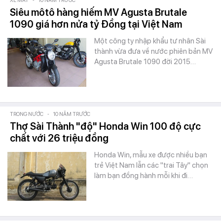
XE MÁY
-
10 NĂM TRƯỚC
Siêu môtô hàng hiếm MV Agusta Brutale
1090 giá hơn nửa tỷ Đồng tại Việt Nam
Một công ty nhập khẩu tư nhân Sài
thành vừa đưa về nước phiên bản MV
Agusta Brutale 1090 đời 2015…
TRONG NƯỚC
-
10 NĂM TRƯỚC
Thợ Sài Thành "độ" Honda Win 100 độ cực
chất với 26 triệu đồng
Honda Win, mẫu xe được nhiều bạn
trẻ Việt Nam lẫn các "trai Tây" chọn
làm bạn đồng hành mỗi khi đi…