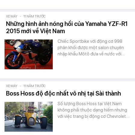
XE MÁY
-
11 NĂM TRƯỚC
Những hình ảnh nóng hổi của Yamaha YZF-R1
2015 mới về Việt Nam
Chiếc Sportbike với động cơ 998
phân khối được một salon chuyên
nhập khẩu Môtô đưa về nước với…
XE MÁY
-
11 NĂM TRƯỚC
Boss Hoss độ độc nhất vô nhị tại Sài thành
Số lượng Boss Hoss tại Việt Nam
không phải thuộc dạng hiếm nhưng
với việc trang bị động cơ Chevrolet…