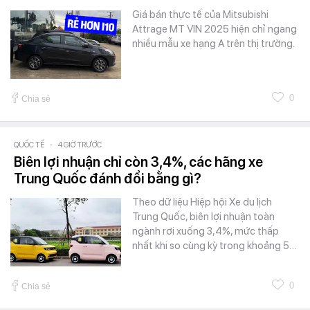
Giá bán thực tế của Mitsubishi
Attrage MT VIN 2025 hiện chỉ ngang
nhiều mẫu xe hạng A trên thị trường.
0
Chia sẻ
QUỐC TẾ
-
4 GIỜ TRƯỚC
Biên lợi nhuận chỉ còn 3,4%, các hãng xe
Trung Quốc đánh đổi bằng gì?
Theo dữ liệu Hiệp hội Xe du lịch
Trung Quốc, biên lợi nhuận toàn
ngành rơi xuống 3,4%, mức thấp
nhất khi so cùng kỳ trong khoảng 5…
0
Chia sẻ