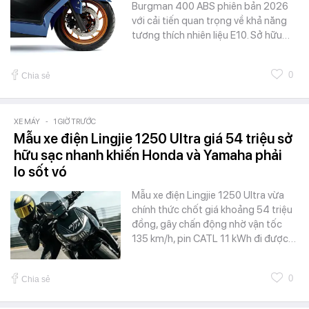
Burgman 400 ABS phiên bản 2026
với cải tiến quan trọng về khả năng
tương thích nhiên liệu E10. Sở hữu…
0
Chia sẻ
XE MÁY
-
1 GIỜ TRƯỚC
Mẫu xe điện Lingjie 1250 Ultra giá 54 triệu sở
hữu sạc nhanh khiến Honda và Yamaha phải
lo sốt vó
Mẫu xe điện Lingjie 1250 Ultra vừa
chính thức chốt giá khoảng 54 triệu
đồng, gây chấn động nhờ vận tốc
135 km/h, pin CATL 11 kWh đi được…
0
Chia sẻ