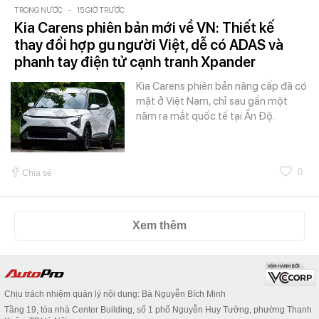
TRONG NƯỚC
-
15 GIỜ TRƯỚC
Kia Carens phiên bản mới về VN: Thiết kế
thay đổi hợp gu người Việt, dễ có ADAS và
phanh tay điện tử cạnh tranh Xpander
Kia Carens phiên bản nâng cấp đã có
mặt ở Việt Nam, chỉ sau gần một
năm ra mắt quốc tế tại Ấn Độ.
0
Chia sẻ
Xem thêm
Chịu trách nhiệm quản lý nội dung: Bà Nguyễn Bích Minh
Tầng 19, tòa nhà Center Building, số 1 phố Nguyễn Huy Tưởng, phường Thanh