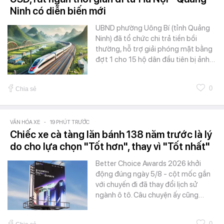
Ninh có diễn biến mới
UBND phường Uông Bí (tỉnh Quảng
Ninh) đã tổ chức chi trả tiền bồi
thường, hỗ trợ giải phóng mặt bằng
đợt 1 cho 15 hộ dân đầu tiên bị ảnh…
0
Chia sẻ
VĂN HÓA XE
-
19 PHÚT TRƯỚC
Chiếc xe cà tàng lăn bánh 138 năm trước là lý
do cho lựa chọn "Tốt hơn", thay vì "Tốt nhất"
Better Choice Awards 2026 khởi
động đúng ngày 5/8 - cột mốc gắn
với chuyến đi đã thay đổi lịch sử
ngành ô tô. Câu chuyện ấy cũng…
0