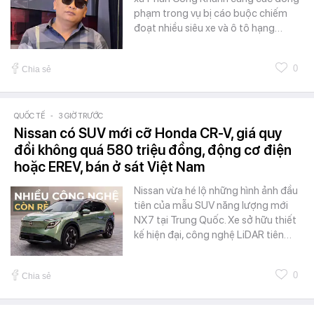
phạm trong vụ bị cáo buộc chiếm
đoạt nhiều siêu xe và ô tô hạng…
0
Chia sẻ
QUỐC TẾ
-
3 GIỜ TRƯỚC
Nissan có SUV mới cỡ Honda CR-V, giá quy
đổi không quá 580 triệu đồng, động cơ điện
hoặc EREV, bán ở sát Việt Nam
Nissan vừa hé lộ những hình ảnh đầu
tiên của mẫu SUV năng lượng mới
NX7 tại Trung Quốc. Xe sở hữu thiết
kế hiện đại, công nghệ LiDAR tiên…
0
Chia sẻ