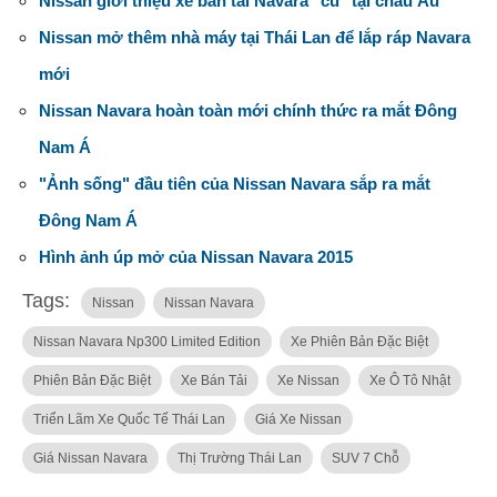
Nissan giới thiệu xe bán tải Navara "cũ" tại châu Âu
Nissan mở thêm nhà máy tại Thái Lan để lắp ráp Navara
mới
Nissan Navara hoàn toàn mới chính thức ra mắt Đông
Nam Á
"Ảnh sống" đầu tiên của Nissan Navara sắp ra mắt
Đông Nam Á
Hình ảnh úp mở của Nissan Navara 2015
Tags:
Nissan
Nissan Navara
Nissan Navara Np300 Limited Edition
Xe Phiên Bản Đặc Biệt
Phiên Bản Đặc Biệt
Xe Bán Tải
Xe Nissan
Xe Ô Tô Nhật
Triển Lãm Xe Quốc Tế Thái Lan
Giá Xe Nissan
Giá Nissan Navara
Thị Trường Thái Lan
SUV 7 Chỗ