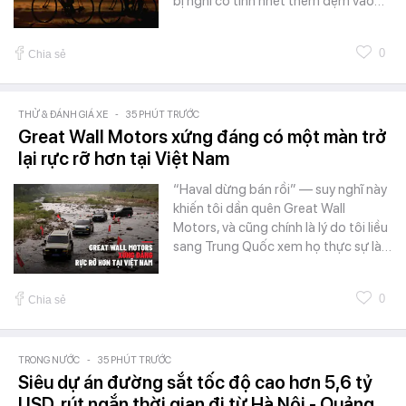
bị nghi cố tình nhét thêm đệm vào…
0
Chia sẻ
THỬ & ĐÁNH GIÁ XE
-
35 PHÚT TRƯỚC
Great Wall Motors xứng đáng có một màn trở
lại rực rỡ hơn tại Việt Nam
“Haval dừng bán rồi” — suy nghĩ này
khiến tôi dần quên Great Wall
Motors, và cũng chính là lý do tôi liều
sang Trung Quốc xem họ thực sự là…
0
Chia sẻ
TRONG NƯỚC
-
35 PHÚT TRƯỚC
Siêu dự án đường sắt tốc độ cao hơn 5,6 tỷ
USD, rút ngắn thời gian đi từ Hà Nội - Quảng