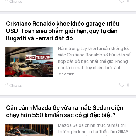
0
Chia sẻ
Cristiano Ronaldo khoe khéo garage triệu
USD: Toàn siêu phẩm giới hạn, quy tụ dàn
Bugatti và Ferrari đắt đỏ
Nắm trong tay khối tài sản khổng lồ,
việc Cristiano Ronaldo sở hữu dàn xế
hộp đắt đỏ bậc nhất thế giới không
còn là bí mật. Tuy nhiên, bức ảnh…
15 giờ trước
0
Chia sẻ
Cận cảnh Mazda 6e vừa ra mắt: Sedan điện
chạy hơn 550 km/lần sạc có gì đặc biệt?
Mazda 6e đã chính thức ra mắt thị
trường Indonesia tại Triển lãm GIIAS