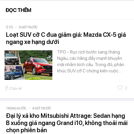
ĐỌC THÊM
Ô TÔ
-
5 GIỜ TRƯỚC
Loạt SUV cỡ C đua giảm giá: Mazda CX-5 giá
ngang xe hạng dưới
TPO - Rục rịch bước sang tháng
Ngâu, các hãng đẩy mạnh khuyến
mãi nhằm kích cầu. Trong đó, phân
khúc SUV cỡ C chứng kiến cuộc…
0
Chia sẻ
TRONG NƯỚC
-
4 GIỜ TRƯỚC
Đại lý xả kho Mitsubishi Attrage: Sedan hạng
B xuống giá ngang Grand i10, không thoải mái
chọn phiên bản