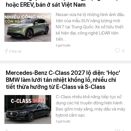
hoặc EREV, bán ở sát Việt Nam
Nissan vừa hé lộ những hình ảnh đầu
tiên của mẫu SUV năng lượng mới
NX7 tại Trung Quốc. Xe sở hữu thiết
kế hiện đại, công nghệ LiDAR tiên
tiến…
3 giờ trước
0
Chia sẻ
Mercedes-Benz C-Class 2027 lộ diện: 'Học'
BMW làm lưới tản nhiệt khổng lồ, nhiều chi
tiết thừa hưởng từ E-Class và S-Class
C-Class nhiều khả năng tiếp tục sử
dụng các hệ truyền động hiện hành.
Bao gồm máy xăng, máy dầu và máy
hybrid cắm sạc.
3 giờ trước