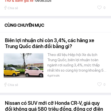
Thử & đánh giá xe
-04/08/2026
0
Chia sẻ
CÙNG CHUYÊN MỤC
Biên lợi nhuận chỉ còn 3,4%, các hãng xe
Trung Quốc đánh đổi bằng gì?
Theo dữ liệu Hiệp hội Xe du lịch
Trung Quốc, biên lợi nhuận toàn
ngành rơi xuống 3,4%, mức thấp
nhất khi so cùng kỳ trong khoảng 5…
4 giờ trước
0
Chia sẻ
Nissan có SUV mới cỡ Honda CR-V, giá quy
đổi không quá 580 triệu đồng, động cơ điện