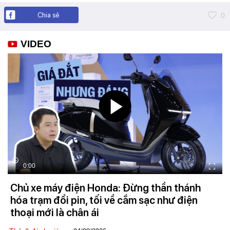
Chia sẻ
0
VIDEO
0:00
Chủ xe máy điện Honda: Đừng thần thánh
hóa trạm đổi pin, tối về cắm sạc như điện
thoại mới là chân ái