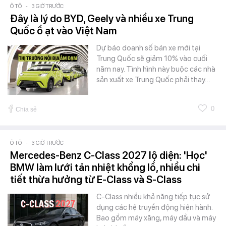
Ô TÔ
-
3 GIỜ TRƯỚC
Đây là lý do BYD, Geely và nhiều xe Trung
Quốc ồ ạt vào Việt Nam
Dự báo doanh số bán xe mới tại
Trung Quốc sẽ giảm 10% vào cuối
năm nay. Tình hình này buộc các nhà
sản xuất xe Trung Quốc phải thay…
0
Chia sẻ
Ô TÔ
-
3 GIỜ TRƯỚC
Mercedes-Benz C-Class 2027 lộ diện: 'Học'
BMW làm lưới tản nhiệt khổng lồ, nhiều chi
tiết thừa hưởng từ E-Class và S-Class
C-Class nhiều khả năng tiếp tục sử
dụng các hệ truyền động hiện hành.
Bao gồm máy xăng, máy dầu và máy