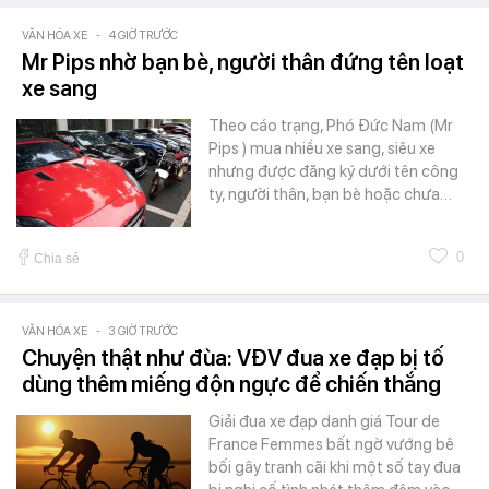
VĂN HÓA XE
-
4 GIỜ TRƯỚC
Mr Pips nhờ bạn bè, người thân đứng tên loạt
xe sang
Theo cáo trạng, Phó Đức Nam (Mr
Pips ) mua nhiều xe sang, siêu xe
nhưng được đăng ký dưới tên công
ty, người thân, bạn bè hoặc chưa…
0
Chia sẻ
VĂN HÓA XE
-
3 GIỜ TRƯỚC
Chuyện thật như đùa: VĐV đua xe đạp bị tố
dùng thêm miếng độn ngực để chiến thắng
Giải đua xe đạp danh giá Tour de
France Femmes bất ngờ vướng bê
bối gây tranh cãi khi một số tay đua