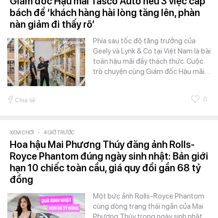
Giám đốc Hậu mãi Tasco Auto nêu 3 việc cấp
bách để ‘khách hàng hài lòng tăng lên, phàn
nàn giảm đi thấy rõ’
Phía sau tốc độ tăng trưởng của
Geely và Lynk & Co tại Việt Nam là bài
toán hậu mãi đầy thách thức. Cuộc
trò chuyện cùng Giám đốc Hậu mãi…
0
Chia sẻ
XEM CHƠI
-
4 GIỜ TRƯỚC
Hoa hậu Mai Phương Thúy đăng ảnh Rolls-
Royce Phantom đúng ngày sinh nhật: Bản giới
hạn 10 chiếc toàn cầu, giá quy đổi gần 68 tỷ
đồng
Một bức ảnh Rolls-Royce Phantom
cùng dòng trạng thái ngắn của Mai
Phương Thúy trong ngày sinh nhật