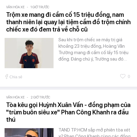
VĂN HÓA XE
-
1 GIỜ TRƯỚC
Trộm xe mang đi cầm cố 15 triệu đồng, nam
thanh niên lại quay lại tiệm cầm đồ trộm chính
chiếc xe đó đem trả về chỗ cũ
Sau khi trộm chiếc xe máy trị giá
khoảng 23 triệu đồng, Hoàng Văn
Trường mang đi cầm cố lấy 15 triệu
đồng. Đáng chú ý, Trường sau đó…
0
Chia sẻ
VĂN HÓA XE
-
2 GIỜ TRƯỚC
Tòa kêu gọi Huỳnh Xuân Vấn - đồng phạm của
"trùm buôn siêu xe" Phan Công Khanh ra đầu
thú
TAND TP.HCM sắp mở phiên tòa xét
xử Phan Công Khanh cùng các đồng