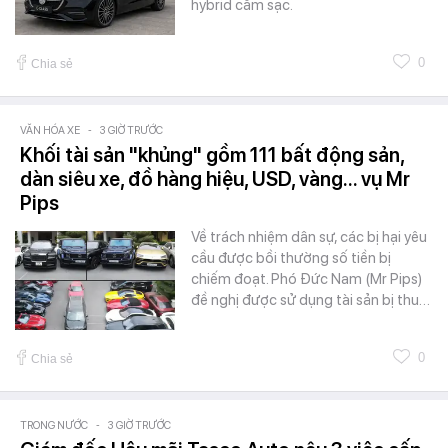
hybrid cắm sạc.
0
Chia sẻ
VĂN HÓA XE
-
3 GIỜ TRƯỚC
Khối tài sản "khủng" gồm 111 bất động sản,
dàn siêu xe, đồ hàng hiệu, USD, vàng... vụ Mr
Pips
Về trách nhiệm dân sự, các bị hại yêu
cầu được bồi thường số tiền bị
chiếm đoạt. Phó Đức Nam (Mr Pips)
đề nghị được sử dụng tài sản bị thu…
0
Chia sẻ
TRONG NƯỚC
-
3 GIỜ TRƯỚC