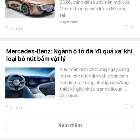
2026, đánh dấu bước tiến mới của
Mazda trong chiến lược điện hóa
tại…
20 giờ trước
0
Chia sẻ
Mercedes-Benz: Ngành ô tô đã 'đi quá xa' khi
loại bỏ nút bấm vật lý
Việc màn hình cảm ứng ngày càng
lớn và các nút bấm vật lý dần biến
mất là một trong những xu hướng
thiết kế gây nhiều tranh cãi của…
22 giờ trước
0
Chia sẻ
Xem thêm