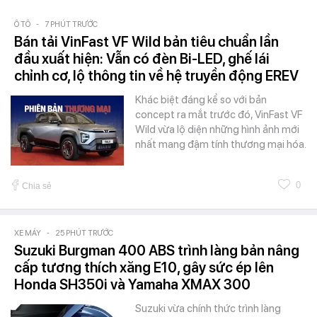
Ô TÔ
-
7 PHÚT TRƯỚC
Bán tải VinFast VF Wild bản tiêu chuẩn lần
đầu xuất hiện: Vẫn có đèn Bi-LED, ghế lái
chỉnh cơ, lộ thông tin về hệ truyền động EREV
Khác biệt đáng kể so với bản
concept ra mắt trước đó, VinFast VF
Wild vừa lộ diện những hình ảnh mới
nhất mang đậm tính thương mại hóa.
0
Chia sẻ
XE MÁY
-
25 PHÚT TRƯỚC
Suzuki Burgman 400 ABS trình làng bản nâng
cấp tương thích xăng E10, gây sức ép lên
Honda SH350i và Yamaha XMAX 300
Suzuki vừa chính thức trình làng