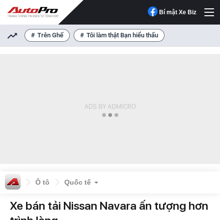
Bí mật Xe Biz
Trên Ghế
Tôi làm thật Bạn hiểu thấu
Ô tô
Quốc tế
Xe bán tải Nissan Navara ấn tượng hơn