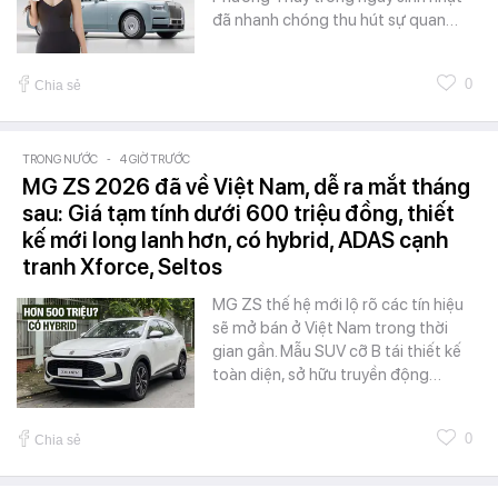
đã nhanh chóng thu hút sự quan…
0
Chia sẻ
TRONG NƯỚC
-
4 GIỜ TRƯỚC
MG ZS 2026 đã về Việt Nam, dễ ra mắt tháng
sau: Giá tạm tính dưới 600 triệu đồng, thiết
kế mới long lanh hơn, có hybrid, ADAS cạnh
tranh Xforce, Seltos
MG ZS thế hệ mới lộ rõ các tín hiệu
sẽ mở bán ở Việt Nam trong thời
gian gần. Mẫu SUV cỡ B tái thiết kế
toàn diện, sở hữu truyền động…
0
Chia sẻ