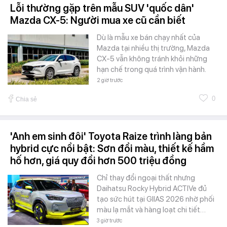
Lỗi thường gặp trên mẫu SUV 'quốc dân'
Mazda CX-5: Người mua xe cũ cần biết
Dù là mẫu xe bán chạy nhất của
Mazda tại nhiều thị trường, Mazda
CX-5 vẫn không tránh khỏi những
hạn chế trong quá trình vận hành.
2 giờ trước
0
Chia sẻ
'Anh em sinh đôi' Toyota Raize trình làng bản
hybrid cực nổi bật: Sơn đổi màu, thiết kế hầm
hố hơn, giá quy đổi hơn 500 triệu đồng
Chỉ thay đổi ngoại thất nhưng
Daihatsu Rocky Hybrid ACTIVe đủ
tạo sức hút tại GIIAS 2026 nhờ phối
màu lạ mắt và hàng loạt chi tiết…
3 giờ trước