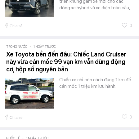
triển khung gầm xe mới cho các
dòng xe hybrid và xe điện toàn cầu,…
0
Chia sẻ
TRONG NƯỚC
-
1 NGÀY TRƯỚC
Xe Toyota bền đến đâu: Chiếc Land Cruiser
này vừa cán mốc 99 vạn km vẫn dùng động
cơ, hộp số nguyên bản
Chiếc xe chỉ còn cách đúng 1 km để
cán mốc 1 triệu km lưu hành.
0
Chia sẻ
QUỐC TẾ
-
1 NGÀY TRƯỚC