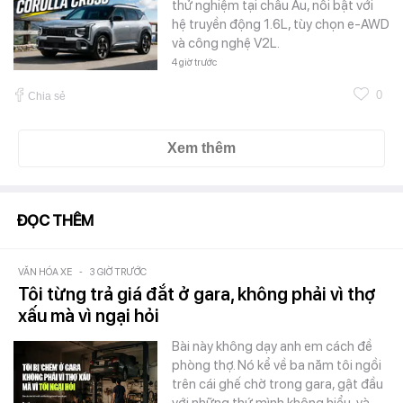
thử nghiệm tại châu Âu, nổi bật với
hệ truyền động 1.6L, tùy chọn e-AWD
và công nghệ V2L.
4 giờ trước
0
Chia sẻ
Xem thêm
ĐỌC THÊM
VĂN HÓA XE
-
3 GIỜ TRƯỚC
Tôi từng trả giá đắt ở gara, không phải vì thợ
xấu mà vì ngại hỏi
Bài này không dạy anh em cách đề
phòng thợ. Nó kể về ba năm tôi ngồi
trên cái ghế chờ trong gara, gật đầu