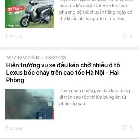
tiếp tục lựa chọn Dat Bike Era làm
phương tiện di chuyển hằng ngày có
thể khiến nhiều người tò mò. Tuy…
0
Chia sẻ
TAI NẠN GIAO THÔNG
-
21 GIỜ TRƯỚC
Hiện trường vụ xe đầu kéo chở nhiều ô tô
Lexus bốc cháy trên cao tốc Hà Nội - Hải
Phòng
Theo nhân chứng, xe đầu kéo đang
đi trên cao tốc thì lửa bùng lên từ
phần lốp sau.
0
Chia sẻ