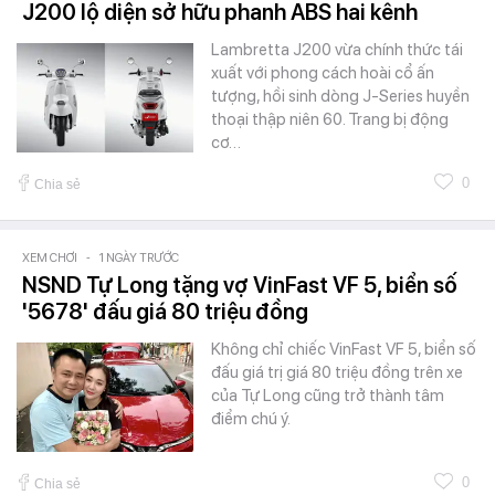
J200 lộ diện sở hữu phanh ABS hai kênh
Lambretta J200 vừa chính thức tái
xuất với phong cách hoài cổ ấn
tượng, hồi sinh dòng J-Series huyền
thoại thập niên 60. Trang bị động
cơ…
0
Chia sẻ
XEM CHƠI
-
1 NGÀY TRƯỚC
NSND Tự Long tặng vợ VinFast VF 5, biển số
'5678' đấu giá 80 triệu đồng
Không chỉ chiếc VinFast VF 5, biển số
đấu giá trị giá 80 triệu đồng trên xe
của Tự Long cũng trở thành tâm
điểm chú ý.
0
Chia sẻ