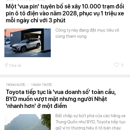
Một 'vua pin' tuyên bố sẽ xây 10.000 trạm đổi
pin ô tô điện vào năm 2028, phục vụ 1 triệu xe
mỗi ngày chỉ với 3 phút
Công ty này đang đặt mục tiêu vô
cùng tham vọng.
0
Chia sẻ
TRONG NƯỚC
-
1 NGÀY TRƯỚC
Toyota tiếp tục là 'vua doanh số' toàn cầu,
BYD muốn vượt mặt nhưng người Nhật
'nhanh hơn' ở một điểm
Bất chấp sự bứt phá của các hãng xe
Trung Quốc như BYD, Toyota tiếp tục
giữ vị trí thương hiệu ô tô bán chạy