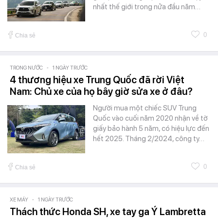
nhất thế giới trong nửa đầu năm…
0
Chia sẻ
TRONG NƯỚC
-
1 NGÀY TRƯỚC
4 thương hiệu xe Trung Quốc đã rời Việt
Nam: Chủ xe của họ bây giờ sửa xe ở đâu?
Người mua một chiếc SUV Trung
Quốc vào cuối năm 2020 nhận về tờ
giấy bảo hành 5 năm, có hiệu lực đến
hết 2025. Tháng 2/2024, công ty…
0
Chia sẻ
XE MÁY
-
1 NGÀY TRƯỚC
Thách thức Honda SH, xe tay ga Ý Lambretta