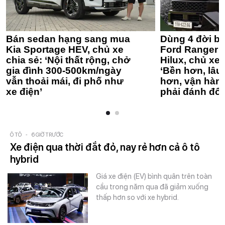
Bán sedan hạng sang mua
Dùng 4 đời bá
Kia Sportage HEV, chủ xe
Ford Ranger 
chia sẻ: ‘Nội thất rộng, chở
Hilux, chủ xe 
gia đình 300-500km/ngày
‘Bền hơn, lâu 
vẫn thoải mái, đi phố như
hơn, vận hàn
xe điện’
phải đánh đổi
Ô TÔ
-
6 GIỜ TRƯỚC
Xe điện qua thời đắt đỏ, nay rẻ hơn cả ô tô
hybrid
Giá xe điện (EV) bình quân trên toàn
cầu trong năm qua đã giảm xuống
thấp hơn so với xe hybrid.