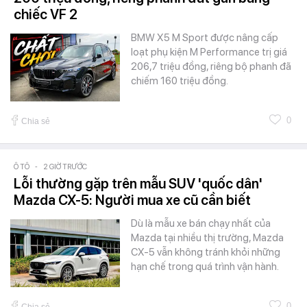
chiếc VF 2
BMW X5 M Sport được nâng cấp
loạt phụ kiện M Performance trị giá
206,7 triệu đồng, riêng bộ phanh đã
chiếm 160 triệu đồng.
0
Chia sẻ
Ô TÔ
-
2 GIỜ TRƯỚC
Lỗi thường gặp trên mẫu SUV 'quốc dân'
Mazda CX-5: Người mua xe cũ cần biết
Dù là mẫu xe bán chạy nhất của
Mazda tại nhiều thị trường, Mazda
CX-5 vẫn không tránh khỏi những
hạn chế trong quá trình vận hành.
0