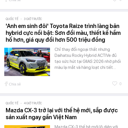
Chia sẻ
QUỐC TẾ
-
3 GIỜ TRƯỚC
'Anh em sinh đôi' Toyota Raize trình làng bản
hybrid cực nổi bật: Sơn đổi màu, thiết kế hầm
hố hơn, giá quy đổi hơn 500 triệu đồng
Chỉ thay đổi ngoại thất nhưng
Daihatsu Rocky Hybrid ACTIVe đủ
tạo sức hút tại GIIAS 2026 nhờ phối
màu lạ mắt và hàng loạt chi tiết…
0
Chia sẻ
QUỐC TẾ
-
4 GIỜ TRƯỚC
Mazda CX-3 trở lại với thế hệ mới, sắp được
sản xuất ngay gần Việt Nam
Mazda CX-3 thế hệ mới lộ diện với