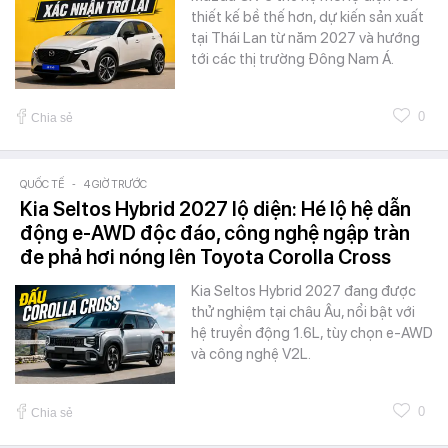
thiết kế bề thế hơn, dự kiến sản xuất
tại Thái Lan từ năm 2027 và hướng
tới các thị trường Đông Nam Á.
0
Chia sẻ
QUỐC TẾ
-
4 GIỜ TRƯỚC
Kia Seltos Hybrid 2027 lộ diện: Hé lộ hệ dẫn
động e-AWD độc đáo, công nghệ ngập tràn
đe phả hơi nóng lên Toyota Corolla Cross
Kia Seltos Hybrid 2027 đang được
thử nghiệm tại châu Âu, nổi bật với
hệ truyền động 1.6L, tùy chọn e-AWD
và công nghệ V2L.
0
Chia sẻ