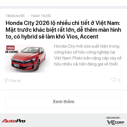
TRONG NƯỚC
-
1 NGÀY TRƯỚC
Honda City 2026 lộ nhiều chi tiết ở Việt Nam:
Mặt trước khác biệt rất lớn, dễ thêm màn hình
to, có hybrid sẽ làm khó Vios, Accent
Honda City mới vừa xuất hiện trong
công báo sở hữu công nghiệp tại
Việt Nam. Phiên bản nâng cấp này sở
hữu nhiều cải tiến đáng giá về thiết…
0
Chia sẻ
Xem thêm