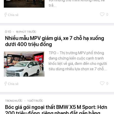
với những thứ mình không hiểu, và
trả…
0
Chia sẻ
Ô TÔ
-
16 PHÚT TRƯỚC
Nhiều mẫu MPV giảm giá, xe 7 chỗ hạ xuống
dưới 400 triệu đồng
TPO - Thị trường MPV phổ thông
đang chứng kiến cuộc cạnh tranh
khốc liệt về giá, đem đến cho người
tiêu dùng nhiều lựa chọn xe 7 chỗ…
0
Chia sẻ
TRONG NƯỚC
-
1 GIỜ TRƯỚC
Bóc giá gói ngoại thất BMW X5 M Sport: Hơn
200 triệu đồng, riêng phanh đắt gần bằng