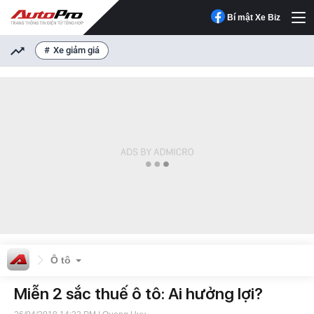
Bí mật Xe Biz
Xe giảm giá
Ô tô
Miễn 2 sắc thuế ô tô: Ai hưởng lợi?