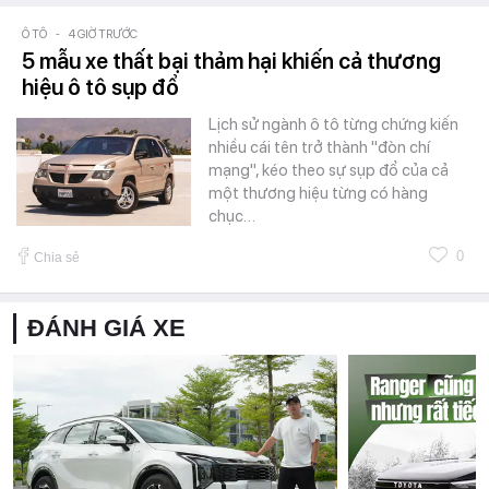
Ô TÔ
-
4 GIỜ TRƯỚC
5 mẫu xe thất bại thảm hại khiến cả thương
hiệu ô tô sụp đổ
Lịch sử ngành ô tô từng chứng kiến
nhiều cái tên trở thành "đòn chí
mạng", kéo theo sự sụp đổ của cả
một thương hiệu từng có hàng
chục…
0
Chia sẻ
ĐÁNH GIÁ XE