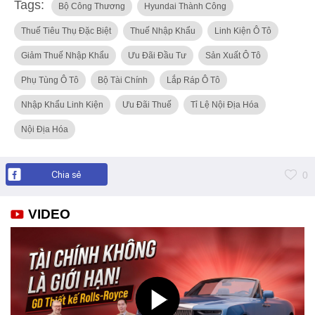
Tags:
Bộ Công Thương
Hyundai Thành Công
Thuế Tiêu Thụ Đặc Biệt
Thuế Nhập Khẩu
Linh Kiện Ô Tô
Giảm Thuế Nhập Khẩu
Ưu Đãi Đầu Tư
Sản Xuất Ô Tô
Phụ Tùng Ô Tô
Bộ Tài Chính
Lắp Ráp Ô Tô
Nhập Khẩu Linh Kiện
Ưu Đãi Thuế
Tỉ Lệ Nội Địa Hóa
Nội Địa Hóa
Chia sẻ
0
VIDEO