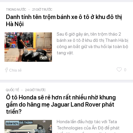
TRONG NƯỚC
-
21 GIỜ TRƯỚC
Danh tính tên trộm bánh xe ô tô ở khu đô thị
Hà Nội
Sau 6 giờ gây án, tên trộm tháo 2
bánh xe ô tô ở khu đô thị Thanh Hà bị
công an bắt giữ và thu hồi lại toàn bộ
tang vật.
0
Chia sẻ
QUỐC TẾ
-
24 GIỜ TRƯỚC
Ô tô Honda sẽ rẻ hơn rất nhiều nhờ khung
gầm do hãng mẹ Jaguar Land Rover phát
triển?
Honda lần đầu hợp tác với Tata
Technologies của Ấn Độ để phát