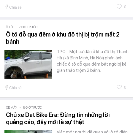
0
Chia sẻ
Ô TÔ
-
7 GIỜ TRƯỚC
Ô tô đỗ qua đêm ở khu đô thị bị trộm mất 2
bánh
TPO - Một cư dân ở khu đô thị Thanh
Hà (xã Bình Minh, Hà Nội) phản ánh
chiếc ô tô đỗ qua đêm bất ngờ bị kẻ
gian tháo trộm 2 bánh.
0
Chia sẻ
XE MÁY
-
8 GIỜ TRƯỚC
Chủ xe Dat Bike Era: Đừng tin những lời
quảng cáo, đây mới là sự thật
Việc một người đã quen với ô tô điện