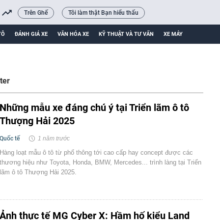
Trên Ghế
Tôi làm thật Bạn hiểu thấu
TÔ
ĐÁNH GIÁ XE
VĂN HÓA XE
KỸ THUẬT VÀ TƯ VẤN
XE MÁY
ter
Những mẫu xe đáng chú ý tại Triển lãm ô tô
Thượng Hải 2025
Quốc tế
1 năm trước
Hàng loạt mẫu ô tô từ phổ thông tới cao cấp hay concept được các
thương hiệu như Toyota, Honda, BMW, Mercedes... trình làng tại Triển
lãm ô tô Thượng Hải 2025.
Ảnh thực tế MG Cyber X: Hầm hố kiểu Land