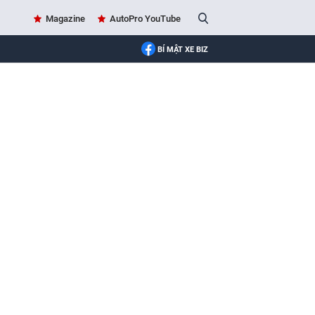
Magazine
AutoPro YouTube
BÍ MẬT XE BIZ