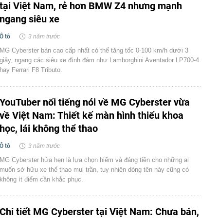
tại Việt Nam, rẻ hơn BMW Z4 nhưng mạnh
ngang siêu xe
Ô tô
3 năm trước
MG Cyberster bản cao cấp nhất có thể tăng tốc 0-100 km/h dưới 3
giây, ngang các siêu xe đình đám như Lamborghini Aventador LP700-4
hay Ferrari F8 Tributo.
YouTuber nổi tiếng nói về MG Cyberster vừa
về Việt Nam: Thiết kế màn hình thiếu khoa
học, lái không thể thao
Ô tô
3 năm trước
MG Cyberster hứa hẹn là lựa chọn hiếm và đáng tiền cho những ai
muốn sở hữu xe thể thao mui trần, tuy nhiên dòng tên này cũng có
không ít điểm cần khắc phục.
Chi tiết MG Cyberster tại Việt Nam: Chưa bán,