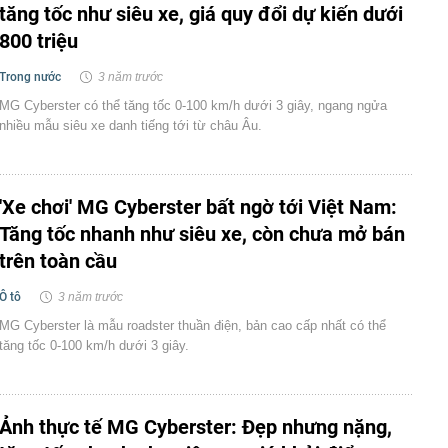
tăng tốc như siêu xe, giá quy đổi dự kiến dưới
800 triệu
Trong nước
3 năm trước
MG Cyberster có thể tăng tốc 0-100 km/h dưới 3 giây, ngang ngửa
nhiều mẫu siêu xe danh tiếng tới từ châu Âu.
'Xe chơi' MG Cyberster bất ngờ tới Việt Nam:
Tăng tốc nhanh như siêu xe, còn chưa mở bán
trên toàn cầu
Ô tô
3 năm trước
MG Cyberster là mẫu roadster thuần điện, bản cao cấp nhất có thể
tăng tốc 0-100 km/h dưới 3 giây.
Ảnh thực tế MG Cyberster: Đẹp nhưng nặng,