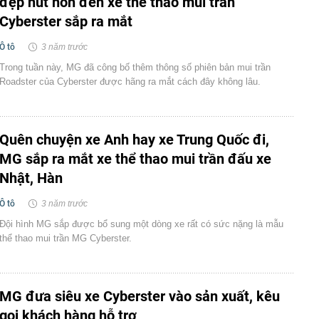
đẹp hút hồn đến xe thể thao mui trần
Cyberster sắp ra mắt
Ô tô
3 năm trước
Trong tuần này, MG đã công bố thêm thông số phiên bản mui trần
Roadster của Cyberster được hãng ra mắt cách đây không lâu.
Quên chuyện xe Anh hay xe Trung Quốc đi,
MG sắp ra mắt xe thể thao mui trần đấu xe
Nhật, Hàn
Ô tô
3 năm trước
Đội hình MG sắp được bổ sung một dòng xe rất có sức nặng là mẫu
thể thao mui trần MG Cyberster.
MG đưa siêu xe Cyberster vào sản xuất, kêu
gọi khách hàng hỗ trợ