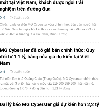
mắt tại Việt Nam, khách được ngồi trải
nghiệm trên đường đua
Ô tô
3 năm trước
Chiếc roadster điện MG Cyberster vừa chính thức tiếp cận người hâm
mộ Việt Nam tại ngày hội Lái thử xe của thương hiệu MG vào 23 và
24/12/2023 ở trường đua Đại Nam, Bình Dương.
MG Cyberster đã có giá bán chính thức: Quy
đổi từ 1,1 tỷ, bằng nửa giá dự kiến tại Việt
Nam
Ô tô
3 năm trước
Tại triển lãm ô tô Quảng Châu (Trung Quốc), MG Cyberster chính thức
ra mắt với 3 phiên bản cùng mức giá 319.900-359.800 nhân dân tệ,
tương đương 1,076 tỷ đồng đến hơn 1,21 tỷ đồng.
Đại lý báo MG Cyberster giá dự kiến hơn 2,2 tỷ