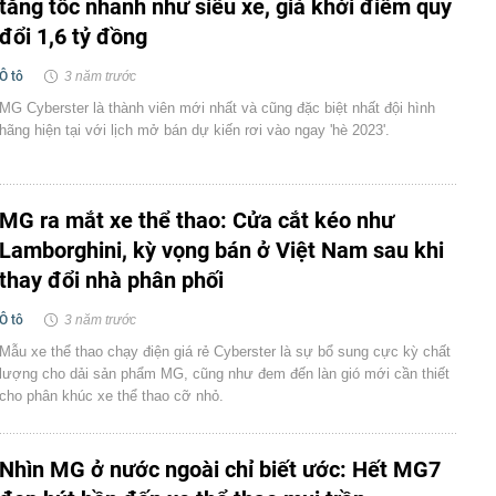
tăng tốc nhanh như siêu xe, giá khởi điểm quy
đổi 1,6 tỷ đồng
Ô tô
3 năm trước
MG Cyberster là thành viên mới nhất và cũng đặc biệt nhất đội hình
hãng hiện tại với lịch mở bán dự kiến rơi vào ngay 'hè 2023'.
MG ra mắt xe thể thao: Cửa cắt kéo như
Lamborghini, kỳ vọng bán ở Việt Nam sau khi
thay đổi nhà phân phối
Ô tô
3 năm trước
Mẫu xe thể thao chạy điện giá rẻ Cyberster là sự bổ sung cực kỳ chất
lượng cho dải sản phẩm MG, cũng như đem đến làn gió mới cần thiết
cho phân khúc xe thể thao cỡ nhỏ.
Nhìn MG ở nước ngoài chỉ biết ước: Hết MG7