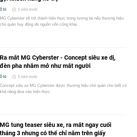
Ô tô
5 năm trước
MG Cyberster sẽ trở thành hiện thực trong tương lai nếu thương hiệu
chủ quản huy động đủ nguồn vốn công khai.
Ra mắt MG Cyberster - Concept siêu xe dị,
đèn pha nhắm mở như mắt người
Ô tô
5 năm trước
Concept siêu xe MG Cyberster được thương hiệu chủ quản cho biết có
khả năng đưa vào hiện thực.
MG tung teaser siêu xe, ra mắt ngay cuối
tháng 3 nhưng có thể chỉ nằm trên giấy