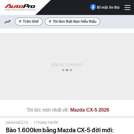
Bí mật Xe Biz
Trên Ghế
Tôi làm thật Bạn hiểu thấu
Tin tức mới nhất về:
Mazda CX-5 2026
ĐÁNH GIÁ Ô TÔ
-
1 THÁNG TRƯỚC
Bào 1.600km bằng Mazda CX-5 đời mới: