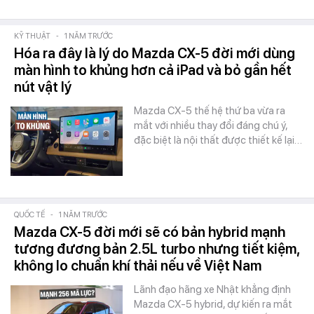
KỸ THUẬT
-
1 NĂM TRƯỚC
Hóa ra đây là lý do Mazda CX-5 đời mới dùng
màn hình to khủng hơn cả iPad và bỏ gần hết
nút vật lý
Mazda CX-5 thế hệ thứ ba vừa ra
mắt với nhiều thay đổi đáng chú ý,
đặc biệt là nội thất được thiết kế lại…
QUỐC TẾ
-
1 NĂM TRƯỚC
Mazda CX-5 đời mới sẽ có bản hybrid mạnh
tương đương bản 2.5L turbo nhưng tiết kiệm,
không lo chuẩn khí thải nếu về Việt Nam
Lãnh đạo hãng xe Nhật khẳng định
Mazda CX-5 hybrid, dự kiến ra mắt