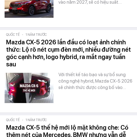
vào năm 2027, sẽ có hiệu suất…
QUỐC TẾ
-
1 NĂM TRƯỚC
Mazda CX-5 2026 lần đầu có loạt ảnh chính
thức: Lộ rõ nét cụm đèn mới, nhiều đường nét
góc cạnh hơn, logo hybrid, ra mắt ngay tuần
sau
Với thiết kế táo bạo và sự bổ sung
công nghệ hybrid, Mazda CX-5 2026
sẽ chính thức được công bố vào…
QUỐC TẾ
-
1 NĂM TRƯỚC
Mazda CX-5 thế hệ mới lộ mặt không che: Có
thêm nét của Mercedes, BMW nhưng vẫn dễ