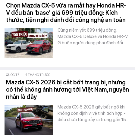
Chọn Mazda CX-5 vừa ra mắt hay Honda HR-
V đều bản 'base' giá 699 triệu đồng: Kích
thước, tiện nghi đánh đổi công nghệ an toàn
Cùng niêm yết 699 triệu đồng,
Mazda CX-5 Deluxe và Honda HR-V
G buộc người dùng phải đánh đổi.…
QUỐC TẾ
-
4 THÁNG TRƯỚC
Mazda CX-5 2026 bị cắt bớt trang bị, nhưng
có thể không ảnh hưởng tới Việt Nam, nguyên
nhân là đây
Mazda CX-5 2026 gây bất ngờ khi
không còn định vị vệ tinh tích hợp -
điều chưa từng xảy ra trong gần 15…