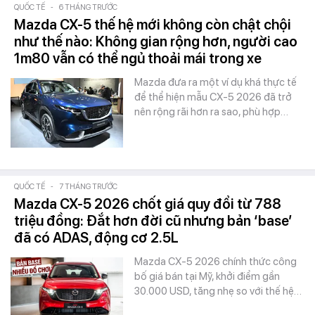
QUỐC TẾ
-
6 THÁNG TRƯỚC
Mazda CX-5 thế hệ mới không còn chật chội
như thế nào: Không gian rộng hơn, người cao
1m80 vẫn có thể ngủ thoải mái trong xe
Mazda đưa ra một ví dụ khá thực tế
để thể hiện mẫu CX-5 2026 đã trở
nên rộng rãi hơn ra sao, phù hợp…
QUỐC TẾ
-
7 THÁNG TRƯỚC
Mazda CX-5 2026 chốt giá quy đổi từ 788
triệu đồng: Đắt hơn đời cũ nhưng bản ‘base’
đã có ADAS, động cơ 2.5L
Mazda CX-5 2026 chính thức công
bố giá bán tại Mỹ, khởi điểm gần
30.000 USD, tăng nhẹ so với thế hệ…