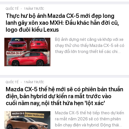
QUỐC TẾ
-
1 NĂM TRƯỚC
Thực hư bộ ảnh Mazda CX-5 mới đẹp long
lanh gây xôn xao MXH: Đầu khác hẳn đời cũ,
logo đuôi kiểu Lexus
Bộ ảnh dựng nét căng và khớp với xe
chạy thử cho thấy Mazda CX-5 sẽ có
thay đổi lớn trong thiết kế các chi…
QUỐC TẾ
-
1 NĂM TRƯỚC
Mazda CX-5 thế hệ mới sẽ có phiên bản thuần
điện, bản hybrid dự kiến ra mắt trước vào
cuối năm nay, nội thất hứa hẹn 'lột xác'
Mazda CX-5 thế hệ tiếp theo dự kiến
ra mắt năm 2026 sẽ có thêm phiên
bản chạy điện và hybrid. Động thái…