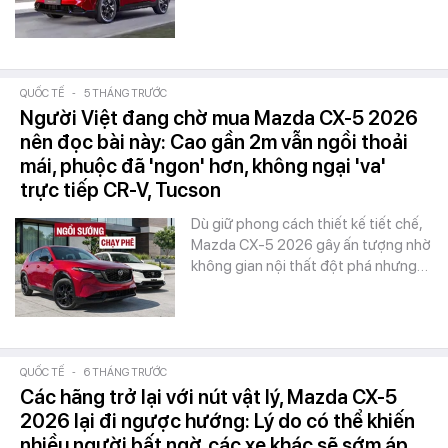
QUỐC TẾ
-
5 THÁNG TRƯỚC
Người Việt đang chờ mua Mazda CX-5 2026
nên đọc bài này: Cao gần 2m vẫn ngồi thoải
mái, phuộc đã 'ngon' hơn, không ngại 'va'
trực tiếp CR-V, Tucson
Dù giữ phong cách thiết kế tiết chế,
Mazda CX-5 2026 gây ấn tượng nhờ
không gian nội thất đột phá nhưng…
QUỐC TẾ
-
6 THÁNG TRƯỚC
Các hãng trở lại với nút vật lý, Mazda CX-5
2026 lại đi ngược hướng: Lý do có thể khiến
nhiều người bất ngờ, các xe khác sẽ sớm áp