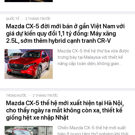
QUỐC TẾ
-
2 THÁNG TRƯỚC
Mazda CX-5 đời mới bán ở gần Việt Nam với
giá dự kiến quy đổi 1,1 tỷ đồng: Máy xăng
2.5L, sớm thêm hybrid cạnh tranh CR-V
Mazda CX-5 thế hệ thứ ba vừa được
trưng bày tại Malaysia với thiết kế
nâng cấp toàn diện, không gian…
TRONG NƯỚC
-
2 THÁNG TRƯỚC
Mazda CX-5 thế hệ mới xuất hiện tại Hà Nội,
cho thấy ngày ra mắt không còn xa, thiết kế
giống hệt xe nhập Nhật
Chiếc Mazda CX-5 thế hệ mới xuất
hiện ở trung tâm thử nghiệm khí thải