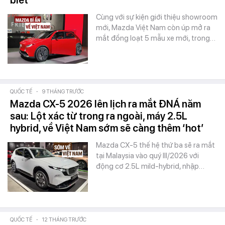
biết
Cùng với sự kiện giới thiệu showroom
mới, Mazda Việt Nam còn úp mở ra
mắt đồng loạt 5 mẫu xe mới, trong…
QUỐC TẾ
-
9 THÁNG TRƯỚC
Mazda CX-5 2026 lên lịch ra mắt ĐNÁ năm
sau: Lột xác từ trong ra ngoài, máy 2.5L
hybrid, về Việt Nam sớm sẽ càng thêm ‘hot’
Mazda CX-5 thế hệ thứ ba sẽ ra mắt
tại Malaysia vào quý III/2026 với
động cơ 2.5L mild-hybrid, nhập…
QUỐC TẾ
-
12 THÁNG TRƯỚC