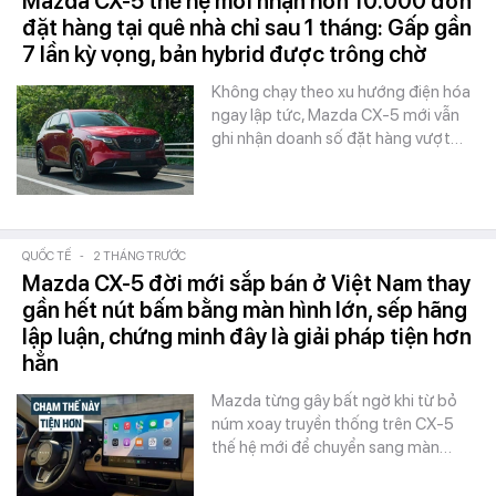
Mazda CX-5 thế hệ mới nhận hơn 10.000 đơn
đặt hàng tại quê nhà chỉ sau 1 tháng: Gấp gần
7 lần kỳ vọng, bản hybrid được trông chờ
Không chạy theo xu hướng điện hóa
ngay lập tức, Mazda CX-5 mới vẫn
ghi nhận doanh số đặt hàng vượt…
QUỐC TẾ
-
2 THÁNG TRƯỚC
Mazda CX-5 đời mới sắp bán ở Việt Nam thay
gần hết nút bấm bằng màn hình lớn, sếp hãng
lập luận, chứng minh đây là giải pháp tiện hơn
hẳn
Mazda từng gây bất ngờ khi từ bỏ
núm xoay truyền thống trên CX-5
thế hệ mới để chuyển sang màn…