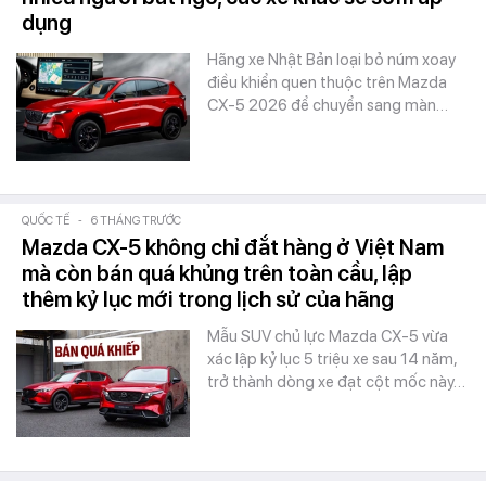
dụng
Hãng xe Nhật Bản loại bỏ núm xoay
điều khiển quen thuộc trên Mazda
CX-5 2026 để chuyển sang màn…
QUỐC TẾ
-
6 THÁNG TRƯỚC
Mazda CX-5 không chỉ đắt hàng ở Việt Nam
mà còn bán quá khủng trên toàn cầu, lập
thêm kỷ lục mới trong lịch sử của hãng
Mẫu SUV chủ lực Mazda CX-5 vừa
xác lập kỷ lục 5 triệu xe sau 14 năm,
trở thành dòng xe đạt cột mốc này…