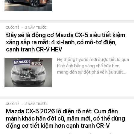
QUỐC TẾ
-
2 NĂM TRƯỚC
Đây sẽ là động cơ Mazda CX-5 siêu tiết kiệm
xăng sắp ra mắt: 4 xi-lanh, có mô-tơ điện,
cạnh tranh CR-V HEV
Hệ thống hybrid mới được tiết lộ qua
hình ảnh bằng sáng chế hứa hẹn
mang đến sự đột phá về hiệu suất…
QUỐC TẾ
-
2 NĂM TRƯỚC
Mazda CX-5 2026 lộ diện rõ nét: Cụm đèn
mảnh khác hẳn đời cũ, mâm mới, có thể dùng
động cơ tiết kiệm hơn cạnh tranh CR-V