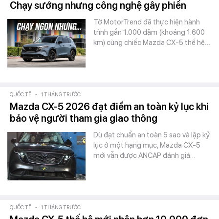
Chạy sướng nhưng công nghệ gây phiền
Tờ MotorTrend đã thực hiện hành
trình gần 1.000 dặm (khoảng 1.600
km) cùng chiếc Mazda CX-5 thế hệ…
QUỐC TẾ
-
1 THÁNG TRƯỚC
Mazda CX-5 2026 đạt điểm an toàn kỷ lục khi
bảo vệ người tham gia giao thông
Dù đạt chuẩn an toàn 5 sao và lập kỷ
lục ở một hạng mục, Mazda CX-5
mới vẫn được ANCAP đánh giá…
QUỐC TẾ
-
1 THÁNG TRƯỚC