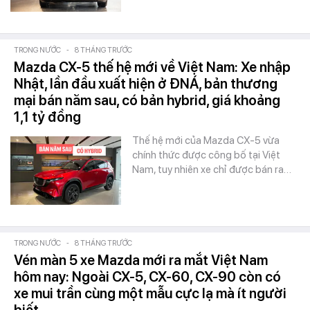
TRONG NƯỚC
-
8 THÁNG TRƯỚC
Mazda CX-5 thế hệ mới về Việt Nam: Xe nhập
Nhật, lần đầu xuất hiện ở ĐNÁ, bản thương
mại bán năm sau, có bản hybrid, giá khoảng
1,1 tỷ đồng
Thế hệ mới của Mazda CX-5 vừa
chính thức được công bố tại Việt
Nam, tuy nhiên xe chỉ được bán ra…
TRONG NƯỚC
-
8 THÁNG TRƯỚC
Vén màn 5 xe Mazda mới ra mắt Việt Nam
hôm nay: Ngoài CX-5, CX-60, CX-90 còn có
xe mui trần cùng một mẫu cực lạ mà ít người