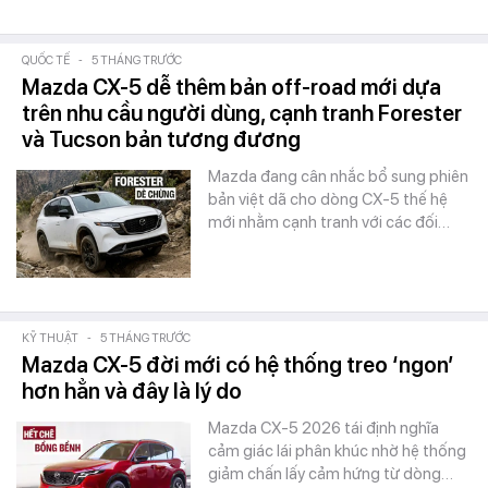
QUỐC TẾ
-
5 THÁNG TRƯỚC
Mazda CX-5 dễ thêm bản off-road mới dựa
trên nhu cầu người dùng, cạnh tranh Forester
và Tucson bản tương đương
Mazda đang cân nhắc bổ sung phiên
bản việt dã cho dòng CX-5 thế hệ
mới nhằm cạnh tranh với các đối…
KỸ THUẬT
-
5 THÁNG TRƯỚC
Mazda CX-5 đời mới có hệ thống treo ‘ngon’
hơn hẳn và đây là lý do
Mazda CX-5 2026 tái định nghĩa
cảm giác lái phân khúc nhờ hệ thống
giảm chấn lấy cảm hứng từ dòng…