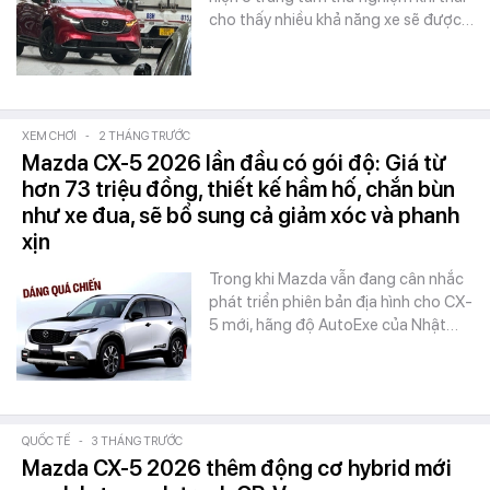
cho thấy nhiều khả năng xe sẽ được…
XEM CHƠI
-
2 THÁNG TRƯỚC
Mazda CX-5 2026 lần đầu có gói độ: Giá từ
hơn 73 triệu đồng, thiết kế hầm hố, chắn bùn
như xe đua, sẽ bổ sung cả giảm xóc và phanh
xịn
Trong khi Mazda vẫn đang cân nhắc
phát triển phiên bản địa hình cho CX-
5 mới, hãng độ AutoExe của Nhật…
QUỐC TẾ
-
3 THÁNG TRƯỚC
Mazda CX-5 2026 thêm động cơ hybrid mới