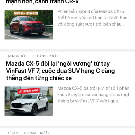
mạnh hơn, cạnh tranh CR-V
Phiên bản hybrid của Mazda CX-5
thế hệ mới vừa mở bán tại Nhật Bản
với công suất vượt trội bản châu…
TRONG NƯỚC
-
3 THÁNG TRƯỚC
Mazda CX-5 đòi lại 'ngôi vương' từ tay
VinFast VF 7, cuộc đua SUV hạng C căng
thẳng đến từng chiếc xe
Mazda CX-5 đã trở lại vị trí số 1 phân
khúc SUV/Crossover hạng C sau một
tháng bị VinFast VF 7 vượt qua.
TƯ VẤN
-
4 THÁNG TRƯỚC