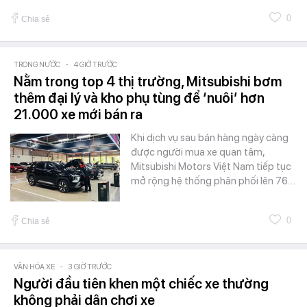
0
Chia sẻ
TRONG NƯỚC
-
4 GIỜ TRƯỚC
Nằm trong top 4 thị trường, Mitsubishi bơm
thêm đại lý và kho phụ tùng để ‘nuôi’ hơn
21.000 xe mới bán ra
Khi dịch vụ sau bán hàng ngày càng
được người mua xe quan tâm,
Mitsubishi Motors Việt Nam tiếp tục
mở rộng hệ thống phân phối lên 76…
0
Chia sẻ
VĂN HÓA XE
-
3 GIỜ TRƯỚC
Người đầu tiên khen một chiếc xe thường
không phải dân chơi xe