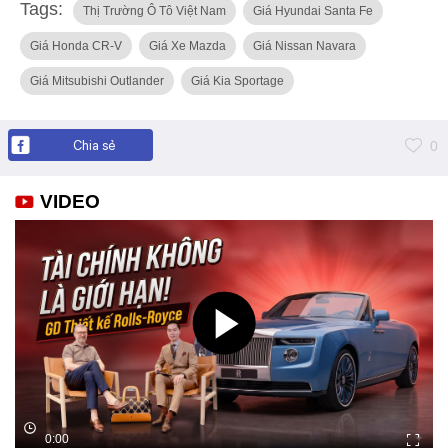
Tags:
Thị Trường Ô Tô Việt Nam
Giá Hyundai Santa Fe
Giá Honda CR-V
Giá Xe Mazda
Giá Nissan Navara
Giá Mitsubishi Outlander
Giá Kia Sportage
Chia sẻ
0
VIDEO
0:00