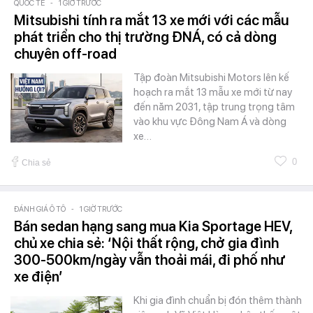
QUỐC TẾ
-
1 GIỜ TRƯỚC
Mitsubishi tính ra mắt 13 xe mới với các mẫu
phát triển cho thị trường ĐNÁ, có cả dòng
chuyên off-road
Tập đoàn Mitsubishi Motors lên kế
hoạch ra mắt 13 mẫu xe mới từ nay
đến năm 2031, tập trung trọng tâm
vào khu vực Đông Nam Á và dòng
xe…
0
Chia sẻ
ĐÁNH GIÁ Ô TÔ
-
1 GIỜ TRƯỚC
Bán sedan hạng sang mua Kia Sportage HEV,
chủ xe chia sẻ: ‘Nội thất rộng, chở gia đình
300-500km/ngày vẫn thoải mái, đi phố như
xe điện’
Khi gia đình chuẩn bị đón thêm thành