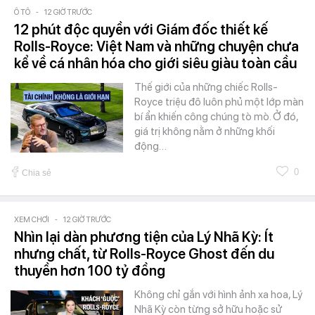
Ô TÔ
-
12 GIỜ TRƯỚC
12 phút độc quyền với Giám đốc thiết kế
Rolls-Royce: Việt Nam và những chuyện chưa
kể về cá nhân hóa cho giới siêu giàu toàn cầu
Thế giới của những chiếc Rolls-
Royce triệu đô luôn phủ một lớp màn
bí ẩn khiến công chúng tò mò. Ở đó,
giá trị không nằm ở những khối
động…
0
Chia sẻ
XEM CHƠI
-
12 GIỜ TRƯỚC
Nhìn lại dàn phương tiện của Lý Nhã Kỳ: Ít
nhưng chất, từ Rolls-Royce Ghost đến du
thuyền hơn 100 tỷ đồng
Không chỉ gắn với hình ảnh xa hoa, Lý
Nhã Kỳ còn từng sở hữu hoặc sử