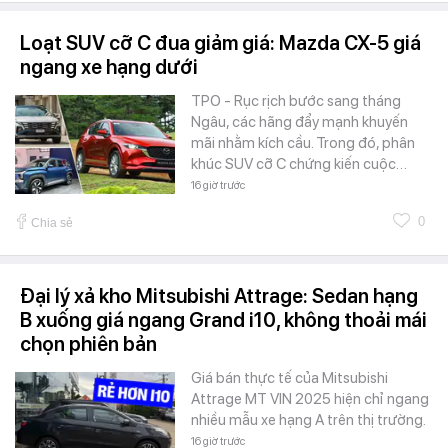
Loạt SUV cỡ C đua giảm giá: Mazda CX-5 giá
ngang xe hạng dưới
TPO - Rục rịch bước sang tháng
Ngâu, các hãng đẩy mạnh khuyến
mãi nhằm kích cầu. Trong đó, phân
khúc SUV cỡ C chứng kiến cuộc…
16 giờ trước
0
Chia sẻ
Đại lý xả kho Mitsubishi Attrage: Sedan hạng
B xuống giá ngang Grand i10, không thoải mái
chọn phiên bản
Giá bán thực tế của Mitsubishi
Attrage MT VIN 2025 hiện chỉ ngang
nhiều mẫu xe hạng A trên thị trường.
16 giờ trước