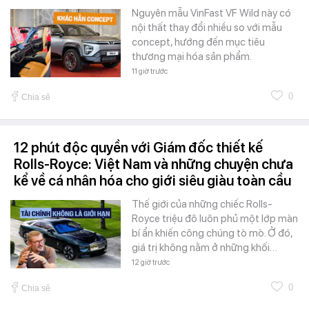
Nguyên mẫu VinFast VF Wild này có
nội thất thay đổi nhiều so với mẫu
concept, hướng đến mục tiêu
thương mại hóa sản phẩm.
11 giờ trước
0
Chia sẻ
12 phút độc quyền với Giám đốc thiết kế
Rolls-Royce: Việt Nam và những chuyện chưa
kể về cá nhân hóa cho giới siêu giàu toàn cầu
Thế giới của những chiếc Rolls-
Royce triệu đô luôn phủ một lớp màn
bí ẩn khiến công chúng tò mò. Ở đó,
giá trị không nằm ở những khối…
12 giờ trước
0
Chia sẻ