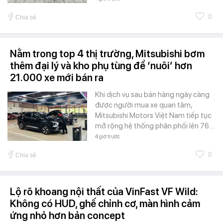
0
Chia sẻ
Nằm trong top 4 thị trường, Mitsubishi bơm
thêm đại lý và kho phụ tùng để ‘nuôi’ hơn
21.000 xe mới bán ra
Khi dịch vụ sau bán hàng ngày càng
được người mua xe quan tâm,
Mitsubishi Motors Việt Nam tiếp tục
mở rộng hệ thống phân phối lên 76…
4 giờ trước
0
Chia sẻ
Lộ rõ khoang nội thất của VinFast VF Wild:
Không có HUD, ghế chỉnh cơ, màn hình cảm
ứng nhỏ hơn bản concept