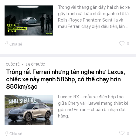
Trong vài tháng gần đây, hai chiếc xe
gây tranh cãi bậc nhất ngành ô tô là
Rolls-Royce Phantom Scintilla và
mẫu Ferrari chạy điện đầu tiên, lần…
0
Chia sẻ
QUỐC TẾ
-
2 GIỜ TRƯỚC
Trông rất Ferrari nhưng tên nghe như Lexus,
chiếc xe này mạnh 585hp, có thể chạy hơn
850km/sạc
Luxeed RX – mẫu xe điện hợp tác
giữa Chery và Huawei mang thiết kế
gợi nhớ Ferrari – chuẩn bị nhận đặt
hàng.
0
Chia sẻ