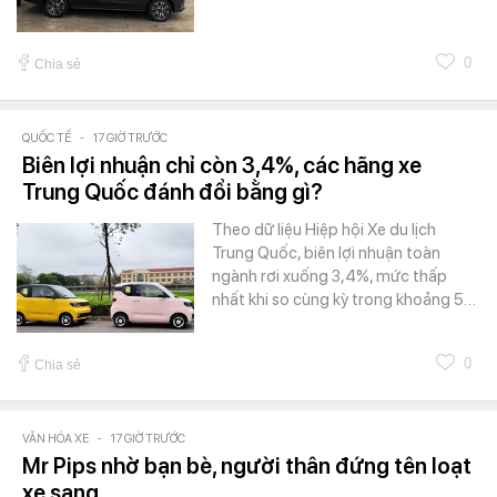
0
Chia sẻ
QUỐC TẾ
-
17 GIỜ TRƯỚC
Biên lợi nhuận chỉ còn 3,4%, các hãng xe
Trung Quốc đánh đổi bằng gì?
Theo dữ liệu Hiệp hội Xe du lịch
Trung Quốc, biên lợi nhuận toàn
ngành rơi xuống 3,4%, mức thấp
nhất khi so cùng kỳ trong khoảng 5…
0
Chia sẻ
VĂN HÓA XE
-
17 GIỜ TRƯỚC
Mr Pips nhờ bạn bè, người thân đứng tên loạt
xe sang