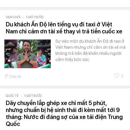
XEM CHƠI
-
1 GIỜ TRƯỚC
Du khách Ấn Độ lên tiếng vụ đi taxi ở Việt
Nam chỉ cảm ơn tài xế thay vì trả tiền cuốc xe
Sự việc một du khách Ấn Độ đi taxi ở
Việt Nam nhưng chỉ cảm ơn tài xế mà
không trả tiền đã khiến nhiều người
cảm thấy bức xúc.
0
Chia sẻ
QUỐC TẾ
-
1 GIỜ TRƯỚC
Dây chuyền lắp ghép xe chỉ mất 5 phút,
nhưng chuẩn bị hệ sinh thái đi kèm mất tới 9
tháng: Nước đi đáng sợ của xe tải điện Trung
Quốc