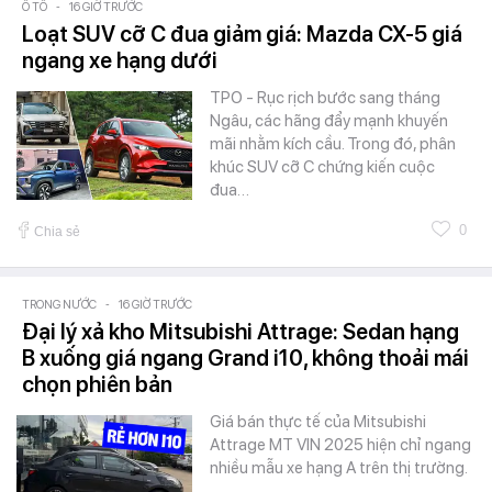
Ô TÔ
-
16 GIỜ TRƯỚC
Loạt SUV cỡ C đua giảm giá: Mazda CX-5 giá
ngang xe hạng dưới
TPO - Rục rịch bước sang tháng
Ngâu, các hãng đẩy mạnh khuyến
mãi nhằm kích cầu. Trong đó, phân
khúc SUV cỡ C chứng kiến cuộc
đua…
0
Chia sẻ
TRONG NƯỚC
-
16 GIỜ TRƯỚC
Đại lý xả kho Mitsubishi Attrage: Sedan hạng
B xuống giá ngang Grand i10, không thoải mái
chọn phiên bản
Giá bán thực tế của Mitsubishi
Attrage MT VIN 2025 hiện chỉ ngang
nhiều mẫu xe hạng A trên thị trường.