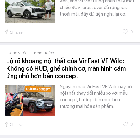
viên, anh Vũ Việt Hùng nhận thấy một
chiếc SUV-crossover đủ rộng rãi,
thoải mái, đầy đủ tiện nghi, lại có…
0
Chia sẻ
TRONG NƯỚC
-
11 GIỜ TRƯỚC
Lộ rõ khoang nội thất của VinFast VF Wild:
Không có HUD, ghế chỉnh cơ, màn hình cảm
ứng nhỏ hơn bản concept
Nguyên mẫu VinFast VF Wild này có
nội thất thay đổi nhiều so với mẫu
concept, hướng đến mục tiêu
thương mại hóa sản phẩm.
0
Chia sẻ