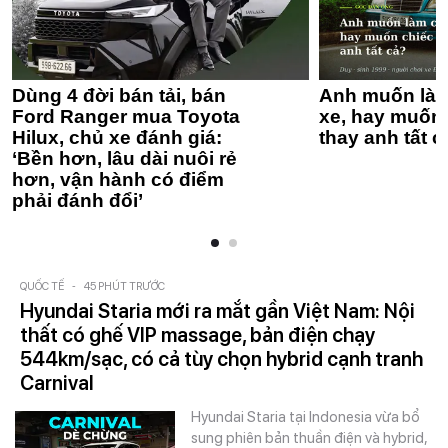
Dùng 4 đời bán tải, bán
Anh muốn làm
Ford Ranger mua Toyota
xe, hay muốn 
Hilux, chủ xe đánh giá:
thay anh tất c
‘Bền hơn, lâu dài nuôi rẻ
hơn, vận hành có điểm
phải đánh đổi’
QUỐC TẾ
-
45 PHÚT TRƯỚC
Hyundai Staria mới ra mắt gần Việt Nam: Nội
thất có ghế VIP massage, bản điện chạy
544km/sạc, có cả tùy chọn hybrid cạnh tranh
Carnival
Hyundai Staria tại Indonesia vừa bổ
sung phiên bản thuần điện và hybrid,