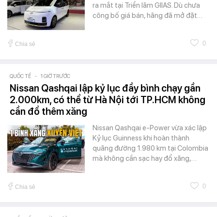
ra mắt tại Triển lãm GIIAS. Dù chưa
công bố giá bán, hãng đã mở đặt…
0
Chia sẻ
QUỐC TẾ
-
1 GIỜ TRƯỚC
Nissan Qashqai lập kỷ lục đầy bình chạy gần
2.000km, có thể từ Hà Nội tới TP.HCM không
cần đổ thêm xăng
Nissan Qashqai e-Power vừa xác lập
Kỷ lục Guinness khi hoàn thành
quãng đường 1.980 km tại Colombia
mà không cần sạc hay đổ xăng,…
0
Chia sẻ