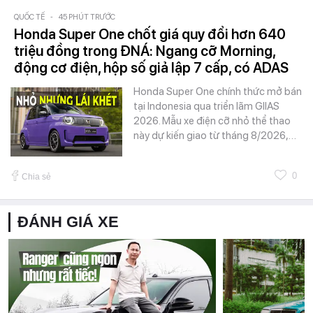
QUỐC TẾ
-
45 PHÚT TRƯỚC
Honda Super One chốt giá quy đổi hơn 640
triệu đồng trong ĐNÁ: Ngang cỡ Morning,
động cơ điện, hộp số giả lập 7 cấp, có ADAS
Honda Super One chính thức mở bán
tại Indonesia qua triển lãm GIIAS
2026. Mẫu xe điện cỡ nhỏ thể thao
này dự kiến giao từ tháng 8/2026,…
0
Chia sẻ
ĐÁNH GIÁ XE