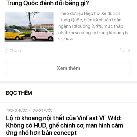
Trung Quốc đánh đổi bằng gì?
Theo dữ liệu Hiệp hội Xe du lịch
Trung Quốc, biên lợi nhuận toàn
ngành rơi xuống 3,4%, mức thấp
nhất khi so cùng kỳ trong khoảng 5…
9 giờ trước
0
Chia sẻ
Xem thêm
ĐỌC THÊM
TRONG NƯỚC
-
3 GIỜ TRƯỚC
Lộ rõ khoang nội thất của VinFast VF Wild:
Không có HUD, ghế chỉnh cơ, màn hình cảm
ứng nhỏ hơn bản concept