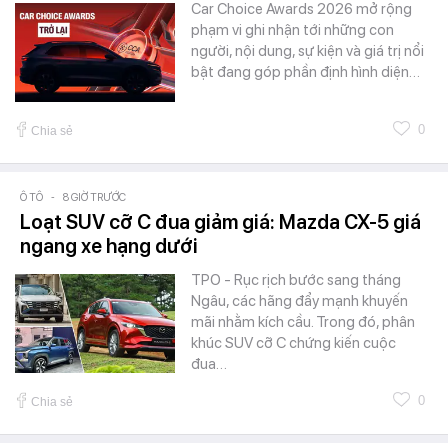
Car Choice Awards 2026 mở rộng
phạm vi ghi nhận tới những con
người, nội dung, sự kiện và giá trị nổi
bật đang góp phần định hình diện…
0
Chia sẻ
Ô TÔ
-
8 GIỜ TRƯỚC
Loạt SUV cỡ C đua giảm giá: Mazda CX-5 giá
ngang xe hạng dưới
TPO - Rục rịch bước sang tháng
Ngâu, các hãng đẩy mạnh khuyến
mãi nhằm kích cầu. Trong đó, phân
khúc SUV cỡ C chứng kiến cuộc
đua…
0
Chia sẻ