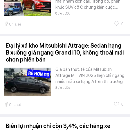
mãi nhằm kích cầu. Trong đó, phân
khúc SUV cỡ C chứng kiến cuộc…
8 giờ trước
0
Chia sẻ
Đại lý xả kho Mitsubishi Attrage: Sedan hạng
B xuống giá ngang Grand i10, không thoải mái
chọn phiên bản
Giá bán thực tế của Mitsubishi
Attrage MT VIN 2025 hiện chỉ ngang
nhiều mẫu xe hạng A trên thị trường.
8 giờ trước
0
Chia sẻ
Biên lợi nhuận chỉ còn 3,4%, các hãng xe