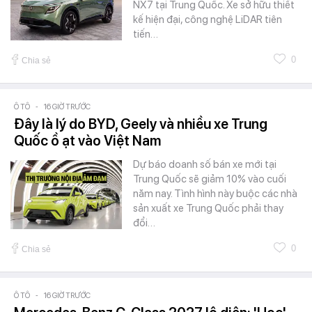
NX7 tại Trung Quốc. Xe sở hữu thiết
kế hiện đại, công nghệ LiDAR tiên
tiến…
0
Chia sẻ
Ô TÔ
-
16 GIỜ TRƯỚC
Đây là lý do BYD, Geely và nhiều xe Trung
Quốc ồ ạt vào Việt Nam
Dự báo doanh số bán xe mới tại
Trung Quốc sẽ giảm 10% vào cuối
năm nay. Tình hình này buộc các nhà
sản xuất xe Trung Quốc phải thay
đổi…
0
Chia sẻ
Ô TÔ
-
16 GIỜ TRƯỚC