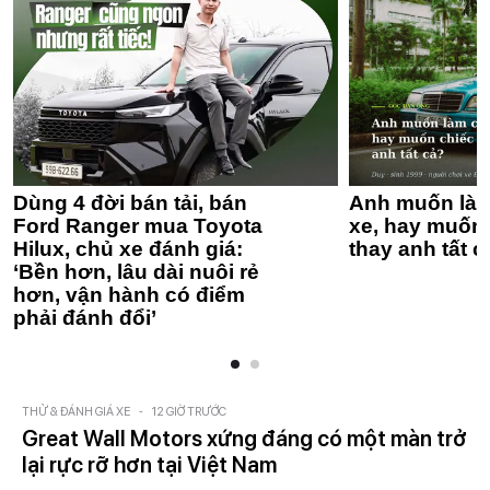
Dùng 4 đời bán tải, bán
Anh muốn làm
Ford Ranger mua Toyota
xe, hay muốn 
Hilux, chủ xe đánh giá:
thay anh tất c
‘Bền hơn, lâu dài nuôi rẻ
hơn, vận hành có điểm
phải đánh đổi’
THỬ & ĐÁNH GIÁ XE
-
12 GIỜ TRƯỚC
Great Wall Motors xứng đáng có một màn trở
lại rực rỡ hơn tại Việt Nam