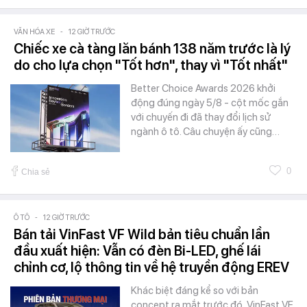
VĂN HÓA XE
-
12 GIỜ TRƯỚC
Chiếc xe cà tàng lăn bánh 138 năm trước là lý
do cho lựa chọn "Tốt hơn", thay vì "Tốt nhất"
Better Choice Awards 2026 khởi
động đúng ngày 5/8 - cột mốc gắn
với chuyến đi đã thay đổi lịch sử
ngành ô tô. Câu chuyện ấy cũng…
0
Chia sẻ
Ô TÔ
-
12 GIỜ TRƯỚC
Bán tải VinFast VF Wild bản tiêu chuẩn lần
đầu xuất hiện: Vẫn có đèn Bi-LED, ghế lái
chỉnh cơ, lộ thông tin về hệ truyền động EREV
Khác biệt đáng kể so với bản
concept ra mắt trước đó, VinFast VF