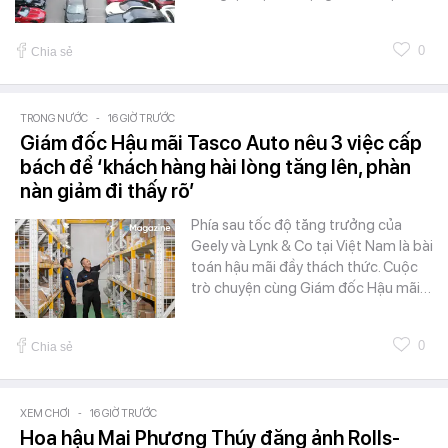
0
Chia sẻ
TRONG NƯỚC
-
16 GIỜ TRƯỚC
Giám đốc Hậu mãi Tasco Auto nêu 3 việc cấp
bách để ‘khách hàng hài lòng tăng lên, phàn
nàn giảm đi thấy rõ’
Phía sau tốc độ tăng trưởng của
Geely và Lynk & Co tại Việt Nam là bài
toán hậu mãi đầy thách thức. Cuộc
trò chuyện cùng Giám đốc Hậu mãi…
0
Chia sẻ
XEM CHƠI
-
16 GIỜ TRƯỚC
Hoa hậu Mai Phương Thúy đăng ảnh Rolls-