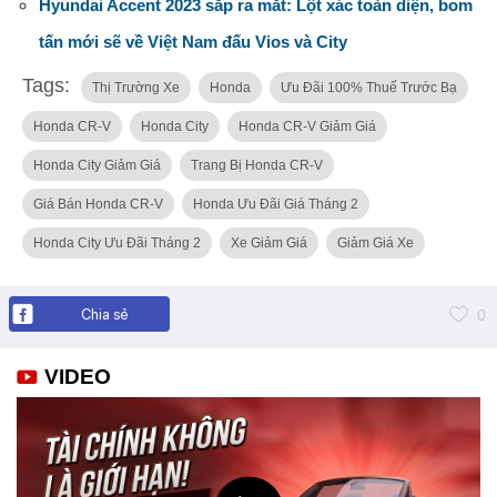
Hyundai Accent 2023 sắp ra mắt: Lột xác toàn diện, bom
tấn mới sẽ về Việt Nam đấu Vios và City
Tags:
Thị Trường Xe
Honda
Ưu Đãi 100% Thuế Trước Bạ
Honda CR-V
Honda City
Honda CR-V Giảm Giá
Honda City Giảm Giá
Trang Bị Honda CR-V
Giá Bán Honda CR-V
Honda Ưu Đãi Giá Tháng 2
Honda City Ưu Đãi Tháng 2
Xe Giảm Giá
Giảm Giá Xe
Chia sẻ
0
VIDEO