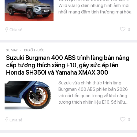
Wild vừa lộ diện những hình ảnh mới
nhất mang đậm tính thương mại hóa.
0
Chia sẻ
XE MÁY
-
13 GIỜ TRƯỚC
Suzuki Burgman 400 ABS trình làng bản nâng
cấp tương thích xăng E10, gây sức ép lên
Honda SH350i và Yamaha XMAX 300
Suzuki vừa chính thức trình làng
Burgman 400 ABS phiên bản 2026
với cải tiến quan trọng về khả năng
tương thích nhiên liệu E10. Sở hữu…
0
Chia sẻ