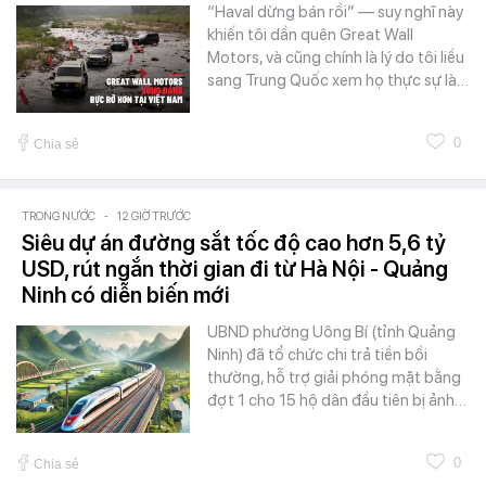
“Haval dừng bán rồi” — suy nghĩ này
khiến tôi dần quên Great Wall
Motors, và cũng chính là lý do tôi liều
sang Trung Quốc xem họ thực sự là…
0
Chia sẻ
TRONG NƯỚC
-
12 GIỜ TRƯỚC
Siêu dự án đường sắt tốc độ cao hơn 5,6 tỷ
USD, rút ngắn thời gian đi từ Hà Nội - Quảng
Ninh có diễn biến mới
UBND phường Uông Bí (tỉnh Quảng
Ninh) đã tổ chức chi trả tiền bồi
thường, hỗ trợ giải phóng mặt bằng
đợt 1 cho 15 hộ dân đầu tiên bị ảnh…
0
Chia sẻ