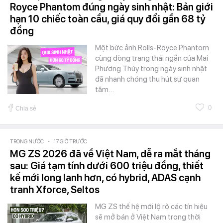
Royce Phantom đúng ngày sinh nhật: Bản giới
hạn 10 chiếc toàn cầu, giá quy đổi gần 68 tỷ
đồng
Một bức ảnh Rolls-Royce Phantom
cùng dòng trạng thái ngắn của Mai
Phương Thúy trong ngày sinh nhật
đã nhanh chóng thu hút sự quan
tâm…
0
Chia sẻ
TRONG NƯỚC
-
17 GIỜ TRƯỚC
MG ZS 2026 đã về Việt Nam, dễ ra mắt tháng
sau: Giá tạm tính dưới 600 triệu đồng, thiết
kế mới long lanh hơn, có hybrid, ADAS cạnh
tranh Xforce, Seltos
MG ZS thế hệ mới lộ rõ các tín hiệu
sẽ mở bán ở Việt Nam trong thời