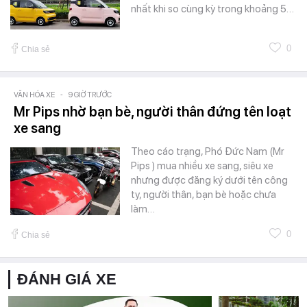
nhất khi so cùng kỳ trong khoảng 5…
0
Chia sẻ
VĂN HÓA XE
-
9 GIỜ TRƯỚC
Mr Pips nhờ bạn bè, người thân đứng tên loạt
xe sang
Theo cáo trạng, Phó Đức Nam (Mr
Pips ) mua nhiều xe sang, siêu xe
nhưng được đăng ký dưới tên công
ty, người thân, bạn bè hoặc chưa
làm…
0
Chia sẻ
ĐÁNH GIÁ XE