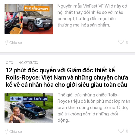
Nguyên mẫu VinFast VF Wild này có
nội thất thay đổi nhiều so với mẫu
concept, hướng đến mục tiêu
thương mại hóa sản phẩm.
0
Chia sẻ
Ô TÔ
-
4 GIỜ TRƯỚC
12 phút độc quyền với Giám đốc thiết kế
Rolls-Royce: Việt Nam và những chuyện chưa
kể về cá nhân hóa cho giới siêu giàu toàn cầu
Thế giới của những chiếc Rolls-
Royce triệu đô luôn phủ một lớp màn
bí ẩn khiến công chúng tò mò. Ở đó,
giá trị không nằm ở những khối
động…
0
Chia sẻ