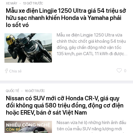
XE MÁY
-
13 GIỜ TRƯỚC
Mẫu xe điện Lingjie 1250 Ultra giá 54 triệu sở
hữu sạc nhanh khiến Honda và Yamaha phải
lo sốt vó
Mẫu xe điện Lingjie 1250 Ultra vừa
chính thức chốt giá khoảng 54 triệu
đồng, gây chấn động nhờ vận tốc
135 km/h, pin CATL 11 kWh đi được…
0
Chia sẻ
QUỐC TẾ
-
16 GIỜ TRƯỚC
Nissan có SUV mới cỡ Honda CR-V, giá quy
đổi không quá 580 triệu đồng, động cơ điện
hoặc EREV, bán ở sát Việt Nam
Nissan vừa hé lộ những hình ảnh đầu
tiên của mẫu SUV năng lượng mới