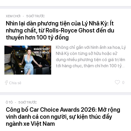
XEM CHƠI
-
5 GIỜ TRƯỚC
Nhìn lại dàn phương tiện của Lý Nhã Kỳ: Ít
nhưng chất, từ Rolls-Royce Ghost đến du
thuyền hơn 100 tỷ đồng
Không chỉ gắn với hình ảnh xa hoa, Lý
Nhã Kỳ còn từng sở hữu hoặc sử
dụng nhiều phương tiện có giá trị lên
tới hàng chục, thậm chí hơn 100 tỷ…
0
Chia sẻ
Ô TÔ
-
5 GIỜ TRƯỚC
Công bố Car Choice Awards 2026: Mở rộng
vinh danh cả con người, sự kiện thúc đẩy
ngành xe Việt Nam