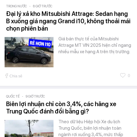
TRONG NƯỚC
-
8 GIỜ TRƯỚC
Đại lý xả kho Mitsubishi Attrage: Sedan hạng
B xuống giá ngang Grand i10, không thoải mái
chọn phiên bản
Giá bán thực tế của Mitsubishi
Attrage MT VIN 2025 hiện chỉ ngang
nhiều mẫu xe hạng A trên thị trường.
0
Chia sẻ
QUỐC TẾ
-
9 GIỜ TRƯỚC
Biên lợi nhuận chỉ còn 3,4%, các hãng xe
Trung Quốc đánh đổi bằng gì?
Theo dữ liệu Hiệp hội Xe du lịch
Trung Quốc, biên lợi nhuận toàn
ngành rơi xuống 3,4%, mức thấp