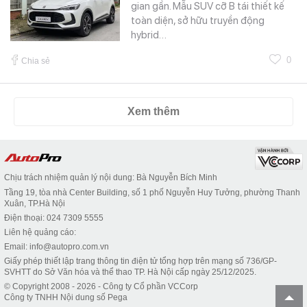
gian gần. Mẫu SUV cỡ B tái thiết kế
toàn diện, sở hữu truyền động
hybrid…
0
Chia sẻ
Xem thêm
Chịu trách nhiệm quản lý nội dung: Bà Nguyễn Bích Minh
Tầng 19, tòa nhà Center Building, số 1 phố Nguyễn Huy Tưởng, phường Thanh
Xuân, TP.Hà Nội
Điện thoại: 024 7309 5555
Liên hệ quảng cáo:
Email: info@autopro.com.vn
Giấy phép thiết lập trang thông tin điện tử tổng hợp trên mạng số 736/GP-
SVHTT do Sở Văn hóa và thể thao TP. Hà Nội cấp ngày 25/12/2025.
© Copyright 2008 - 2026 - Công ty Cổ phần VCCorp
Công ty TNHH Nội dung số Pega