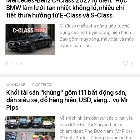
Mercedes-Benz C-Class 2027 lộ diện: 'Học'
BMW làm lưới tản nhiệt khổng lồ, nhiều chi
tiết thừa hưởng từ E-Class và S-Class
C-Class nhiều khả năng tiếp tục sử
dụng các hệ truyền động hiện hành.
Bao gồm máy xăng, máy dầu và máy
hybrid cắm sạc.
0
Chia sẻ
VĂN HÓA XE
-
16 GIỜ TRƯỚC
Khối tài sản "khủng" gồm 111 bất động sản,
dàn siêu xe, đồ hàng hiệu, USD, vàng... vụ Mr
Pips
Về trách nhiệm dân sự, các bị hại yêu
cầu được bồi thường số tiền bị
chiếm đoạt. Phó Đức Nam (Mr Pips)
đề nghị được sử dụng tài sản bị thu…