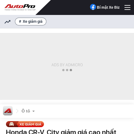
Bí mật Xe Biz
Xe giảm giá
Ô tô
Honda CR-V, City giảm giá cao nhất