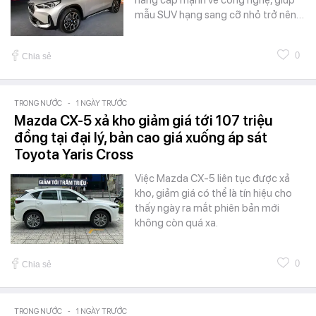
nâng cấp mạnh về công nghệ, giúp
mẫu SUV hạng sang cỡ nhỏ trở nên…
0
Chia sẻ
TRONG NƯỚC
-
1 NGÀY TRƯỚC
Mazda CX-5 xả kho giảm giá tới 107 triệu
đồng tại đại lý, bản cao giá xuống áp sát
Toyota Yaris Cross
Việc Mazda CX-5 liên tục được xả
kho, giảm giá có thể là tín hiệu cho
thấy ngày ra mắt phiên bản mới
không còn quá xa.
0
Chia sẻ
TRONG NƯỚC
-
1 NGÀY TRƯỚC