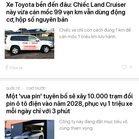
Xe Toyota bền đến đâu: Chiếc Land Cruiser
này vừa cán mốc 99 vạn km vẫn dùng động
cơ, hộp số nguyên bản
Chiếc xe chỉ còn cách đúng 1 km để
cán mốc 1 triệu km lưu hành.
0
Chia sẻ
QUỐC TẾ
-
7 GIỜ TRƯỚC
Một 'vua pin' tuyên bố sẽ xây 10.000 trạm đổi
pin ô tô điện vào năm 2028, phục vụ 1 triệu xe
mỗi ngày chỉ với 3 phút
Công ty này đang đặt mục tiêu vô
cùng tham vọng.