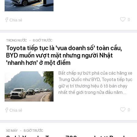
0
Chia sẻ
TRONG NƯỚC
-
8 GIỜ TRƯỚC
Toyota tiếp tục là 'vua doanh số' toàn cầu,
BYD muốn vượt mặt nhưng người Nhật
'nhanh hơn' ở một điểm
Bất chấp sự bứt phá của các hãng xe
Trung Quốc như BYD, Toyota tiếp tục
giữ vị trí thương hiệu ô tô bán chạy
nhất thế giới trong nửa đầu năm…
0
Chia sẻ
XE MÁY
-
8 GIỜ TRƯỚC