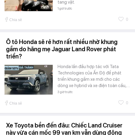
tang vật.
1 giờ trước
0
Chia sẻ
Ô tô Honda sẽ rẻ hơn rất nhiều nhờ khung
gầm do hãng mẹ Jaguar Land Rover phát
triển?
Honda lần đầu hợp tác với Tata
Technologies của Ấn Độ để phát
triển khung gầm xe mới cho các
dòng xe hybrid và xe điện toàn cầu,…
3 giờ trước
0
Chia sẻ
Xe Toyota bền đến đâu: Chiếc Land Cruiser
này vừa cán mốc 99 vạn km vẫn dùng động