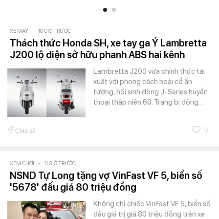
XE MÁY
-
10 GIỜ TRƯỚC
Thách thức Honda SH, xe tay ga Ý Lambretta
J200 lộ diện sở hữu phanh ABS hai kênh
Lambretta J200 vừa chính thức tái
xuất với phong cách hoài cổ ấn
tượng, hồi sinh dòng J-Series huyền
thoại thập niên 60. Trang bị động…
0
Chia sẻ
XEM CHƠI
-
11 GIỜ TRƯỚC
NSND Tự Long tặng vợ VinFast VF 5, biển số
'5678' đấu giá 80 triệu đồng
Không chỉ chiếc VinFast VF 5, biển số
đấu giá trị giá 80 triệu đồng trên xe