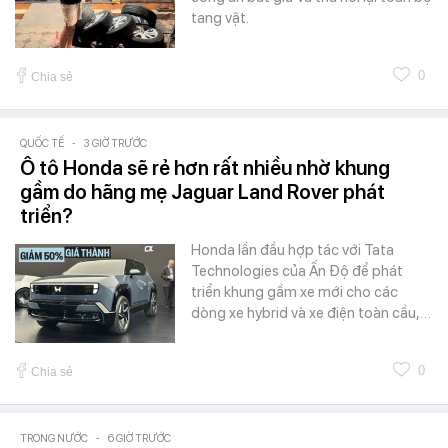
tang vật.
0
Chia sẻ
QUỐC TẾ
-
3 GIỜ TRƯỚC
Ô tô Honda sẽ rẻ hơn rất nhiều nhờ khung
gầm do hãng mẹ Jaguar Land Rover phát
triển?
Honda lần đầu hợp tác với Tata
Technologies của Ấn Độ để phát
triển khung gầm xe mới cho các
dòng xe hybrid và xe điện toàn cầu,…
0
Chia sẻ
TRONG NƯỚC
-
6 GIỜ TRƯỚC