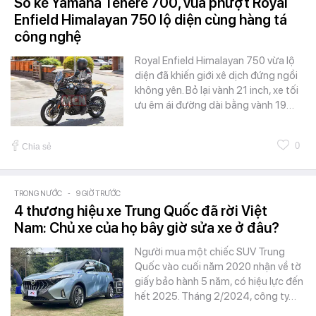
So kè Yamaha Tenere 700, vua phượt Royal
Enfield Himalayan 750 lộ diện cùng hàng tá
công nghệ
Royal Enfield Himalayan 750 vừa lộ
diện đã khiến giới xê dịch đứng ngồi
không yên. Bỏ lại vành 21 inch, xe tối
ưu êm ái đường dài bằng vành 19…
0
Chia sẻ
TRONG NƯỚC
-
9 GIỜ TRƯỚC
4 thương hiệu xe Trung Quốc đã rời Việt
Nam: Chủ xe của họ bây giờ sửa xe ở đâu?
Người mua một chiếc SUV Trung
Quốc vào cuối năm 2020 nhận về tờ
giấy bảo hành 5 năm, có hiệu lực đến
hết 2025. Tháng 2/2024, công ty…