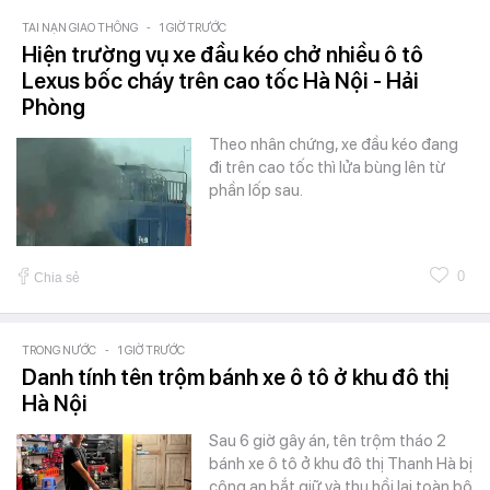
TAI NẠN GIAO THÔNG
-
1 GIỜ TRƯỚC
Hiện trường vụ xe đầu kéo chở nhiều ô tô
Lexus bốc cháy trên cao tốc Hà Nội - Hải
Phòng
Theo nhân chứng, xe đầu kéo đang
đi trên cao tốc thì lửa bùng lên từ
phần lốp sau.
0
Chia sẻ
TRONG NƯỚC
-
1 GIỜ TRƯỚC
Danh tính tên trộm bánh xe ô tô ở khu đô thị
Hà Nội
Sau 6 giờ gây án, tên trộm tháo 2
bánh xe ô tô ở khu đô thị Thanh Hà bị
công an bắt giữ và thu hồi lại toàn bộ