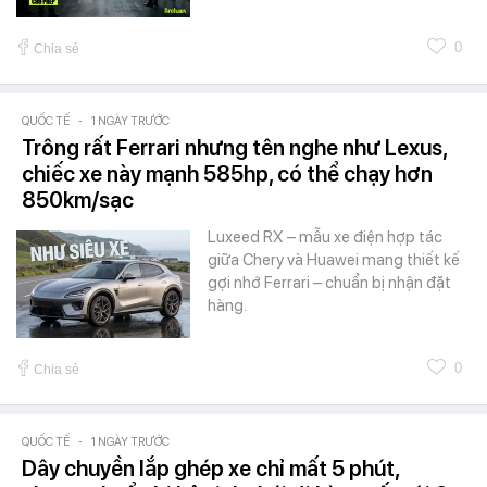
0
Chia sẻ
QUỐC TẾ
-
1 NGÀY TRƯỚC
Trông rất Ferrari nhưng tên nghe như Lexus,
chiếc xe này mạnh 585hp, có thể chạy hơn
850km/sạc
Luxeed RX – mẫu xe điện hợp tác
giữa Chery và Huawei mang thiết kế
gợi nhớ Ferrari – chuẩn bị nhận đặt
hàng.
0
Chia sẻ
QUỐC TẾ
-
1 NGÀY TRƯỚC
Dây chuyền lắp ghép xe chỉ mất 5 phút,