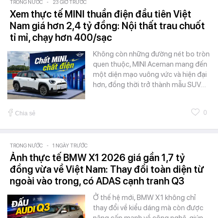
TRONG NƯỚC
-
23 GIỜ TRƯỚC
Xem thực tế MINI thuần điện đầu tiên Việt
Nam giá hơn 2,4 tỷ đồng: Nội thất trau chuốt
tỉ mỉ, chạy hơn 400/sạc
Không còn những đường nét bo tròn
quen thuộc, MINI Aceman mang đến
một diện mạo vuông vức và hiện đại
hơn, đồng thời trở thành mẫu SUV…
0
Chia sẻ
TRONG NƯỚC
-
1 NGÀY TRƯỚC
Ảnh thực tế BMW X1 2026 giá gần 1,7 tỷ
đồng vừa về Việt Nam: Thay đổi toàn diện từ
ngoài vào trong, có ADAS cạnh tranh Q3
Ở thế hệ mới, BMW X1 không chỉ
thay đổi về kiểu dáng mà còn được