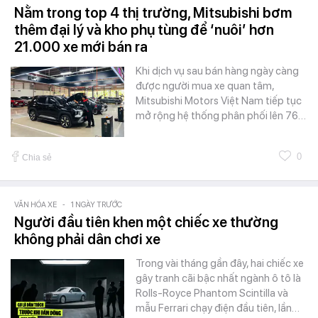
Nằm trong top 4 thị trường, Mitsubishi bơm
thêm đại lý và kho phụ tùng để ‘nuôi’ hơn
21.000 xe mới bán ra
Khi dịch vụ sau bán hàng ngày càng
được người mua xe quan tâm,
Mitsubishi Motors Việt Nam tiếp tục
mở rộng hệ thống phân phối lên 76…
0
Chia sẻ
VĂN HÓA XE
-
1 NGÀY TRƯỚC
Người đầu tiên khen một chiếc xe thường
không phải dân chơi xe
Trong vài tháng gần đây, hai chiếc xe
gây tranh cãi bậc nhất ngành ô tô là
Rolls-Royce Phantom Scintilla và
mẫu Ferrari chạy điện đầu tiên, lần…