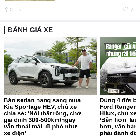
0
Chia sẻ
ĐÁNH GIÁ XE
Bán sedan hạng sang mua
Dùng 4 đời bá
Kia Sportage HEV, chủ xe
Ford Ranger 
chia sẻ: ‘Nội thất rộng, chở
Hilux, chủ xe 
gia đình 300-500km/ngày
‘Bền hơn, lâu 
vẫn thoải mái, đi phố như
hơn, vận hàn
xe điện’
phải đánh đổi