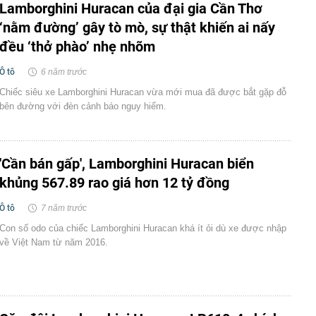
Lamborghini Huracan của đại gia Cần Thơ
‘nằm đường’ gây tò mò, sự thật khiến ai nấy
đều ‘thở phào’ nhẹ nhõm
Ô tô
6 năm trước
Chiếc siêu xe Lamborghini Huracan vừa mới mua đã được bắt gặp đỗ
bên đường với đèn cảnh báo nguy hiểm.
'Cần bán gấp', Lamborghini Huracan biển
khủng 567.89 rao giá hơn 12 tỷ đồng
Ô tô
7 năm trước
Con số odo của chiếc Lamborghini Huracan khá ít ỏi dù xe được nhập
về Việt Nam từ năm 2016.