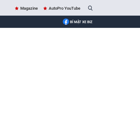
Magazine
AutoPro YouTube
BÍ MẬT XE BIZ