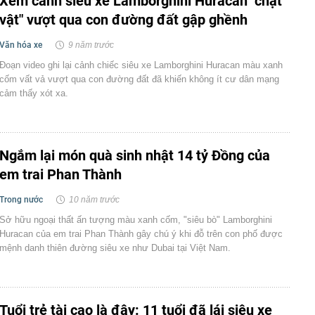
Xem cảnh siêu xe Lamborghini Huracan "chật
vật" vượt qua con đường đất gập ghềnh
Văn hóa xe
9 năm trước
Đoạn video ghi lại cảnh chiếc siêu xe Lamborghini Huracan màu xanh
cốm vất vả vượt qua con đường đất đã khiến không ít cư dân mạng
cảm thấy xót xa.
Ngắm lại món quà sinh nhật 14 tỷ Đồng của
em trai Phan Thành
Trong nước
10 năm trước
Sở hữu ngoại thất ấn tượng màu xanh cốm, "siêu bò" Lamborghini
Huracan của em trai Phan Thành gây chú ý khi đỗ trên con phố được
mệnh danh thiên đường siêu xe như Dubai tại Việt Nam.
Tuổi trẻ tài cao là đây: 11 tuổi đã lái siêu xe