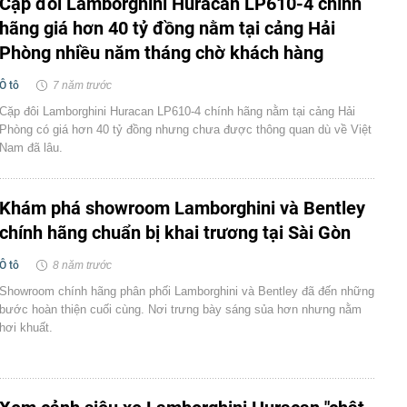
Cặp đôi Lamborghini Huracan LP610-4 chính
hãng giá hơn 40 tỷ đồng nằm tại cảng Hải
Phòng nhiều năm tháng chờ khách hàng
Ô tô
7 năm trước
Cặp đôi Lamborghini Huracan LP610-4 chính hãng nằm tại cảng Hải
Phòng có giá hơn 40 tỷ đồng nhưng chưa được thông quan dù về Việt
Nam đã lâu.
Khám phá showroom Lamborghini và Bentley
chính hãng chuẩn bị khai trương tại Sài Gòn
Ô tô
8 năm trước
Showroom chính hãng phân phối Lamborghini và Bentley đã đến những
bước hoàn thiện cuối cùng. Nơi trưng bày sáng sủa hơn nhưng nằm
hơi khuất.