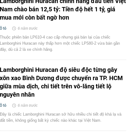
Lamborghini Huracan chính hãng đầu tiên Việt
Nam chào bán 12,5 tỷ: Tiền độ hết 1 tỷ, giá
mua mới còn bất ngờ hơn
Ô tô
6 năm trước
Thuộc phiên bản LP610-4 cao cấp nhưng giá bán lại của chiếc
Lamborghini Huracan này thấp hơn một chiếc LP580-2 vừa bán gần
đây, dù cả 2 là xe chính hãng.
Lamborghini Huracan độ siêu độc từng gây
xôn xao Bình Dương được chuyển ra TP. HCM
giữa mùa dịch, chi tiết trên vô-lăng tiết lộ
nguyên nhân
Ô tô
6 năm trước
Đây là chiếc Lamborghini Huracan sở hữu nhiều chi tiết độ khá lạ và
đắt tiền, không giống bất kỳ chiếc nào khác tại Việt Nam.