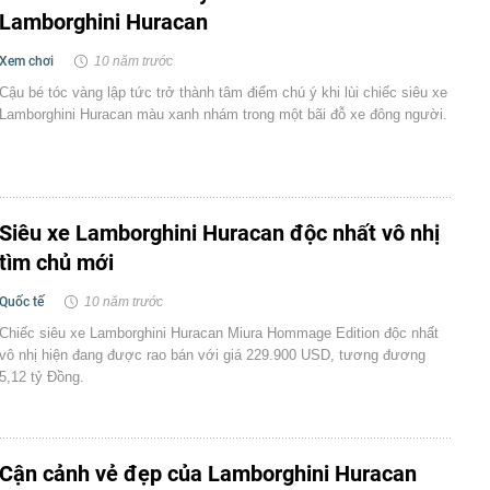
Lamborghini Huracan
Xem chơi
10 năm trước
Cậu bé tóc vàng lập tức trở thành tâm điểm chú ý khi lùi chiếc siêu xe
Lamborghini Huracan màu xanh nhám trong một bãi đỗ xe đông người.
Siêu xe Lamborghini Huracan độc nhất vô nhị
tìm chủ mới
Quốc tế
10 năm trước
Chiếc siêu xe Lamborghini Huracan Miura Hommage Edition độc nhất
vô nhị hiện đang được rao bán với giá 229.900 USD, tương đương
5,12 tỷ Đồng.
Cận cảnh vẻ đẹp của Lamborghini Huracan