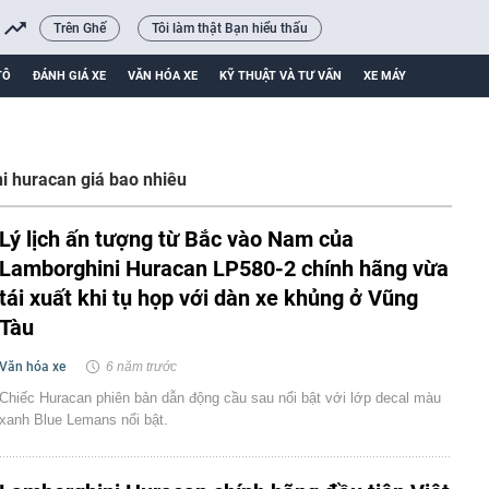
Trên Ghế
Tôi làm thật Bạn hiểu thấu
TÔ
ĐÁNH GIÁ XE
VĂN HÓA XE
KỸ THUẬT VÀ TƯ VẤN
XE MÁY
i huracan giá bao nhiêu
Lý lịch ấn tượng từ Bắc vào Nam của
Lamborghini Huracan LP580-2 chính hãng vừa
tái xuất khi tụ họp với dàn xe khủng ở Vũng
Tàu
Văn hóa xe
6 năm trước
Chiếc Huracan phiên bản dẫn động cầu sau nổi bật với lớp decal màu
xanh Blue Lemans nổi bật.