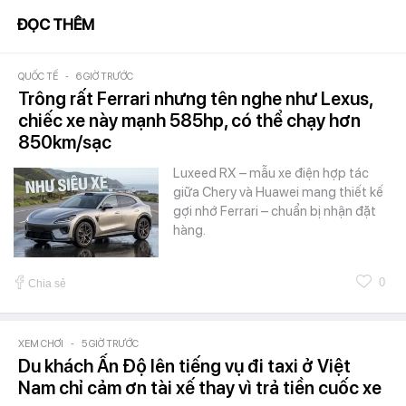
ĐỌC THÊM
QUỐC TẾ
-
6 GIỜ TRƯỚC
Trông rất Ferrari nhưng tên nghe như Lexus,
chiếc xe này mạnh 585hp, có thể chạy hơn
850km/sạc
Luxeed RX – mẫu xe điện hợp tác
giữa Chery và Huawei mang thiết kế
gợi nhớ Ferrari – chuẩn bị nhận đặt
hàng.
0
Chia sẻ
XEM CHƠI
-
5 GIỜ TRƯỚC
Du khách Ấn Độ lên tiếng vụ đi taxi ở Việt
Nam chỉ cảm ơn tài xế thay vì trả tiền cuốc xe