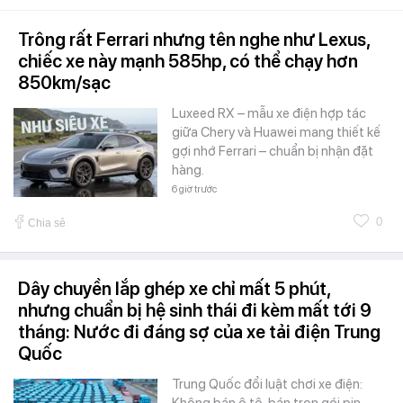
Trông rất Ferrari nhưng tên nghe như Lexus,
chiếc xe này mạnh 585hp, có thể chạy hơn
850km/sạc
Luxeed RX – mẫu xe điện hợp tác
giữa Chery và Huawei mang thiết kế
gợi nhớ Ferrari – chuẩn bị nhận đặt
hàng.
6 giờ trước
0
Chia sẻ
Dây chuyền lắp ghép xe chỉ mất 5 phút,
nhưng chuẩn bị hệ sinh thái đi kèm mất tới 9
tháng: Nước đi đáng sợ của xe tải điện Trung
Quốc
Trung Quốc đổi luật chơi xe điện:
Không bán ô tô, bán trọn gói pin,