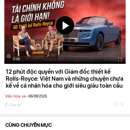
0:00
12 phút độc quyền với Giám đốc thiết kế
Rolls-Royce: Việt Nam và những chuyện chưa
kể về cá nhân hóa cho giới siêu giàu toàn cầu
Văn hóa xe
-06/08/2026
0
Chia sẻ
CÙNG CHUYÊN MỤC