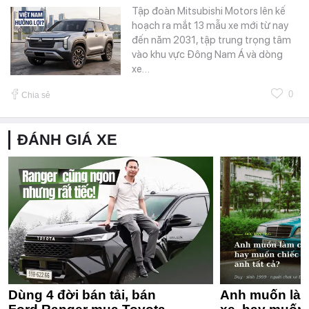
Tập đoàn Mitsubishi Motors lên kế
hoạch ra mắt 13 mẫu xe mới từ nay
đến năm 2031, tập trung trọng tâm
vào khu vực Đông Nam Á và dòng
xe…
0
Chia sẻ
ĐÁNH GIÁ XE
Dùng 4 đời bán tải, bán
Anh muốn làm