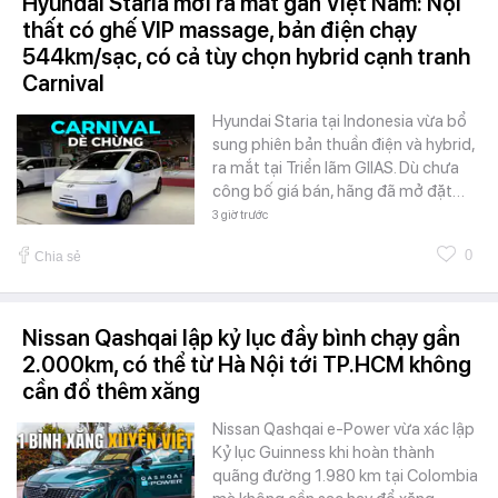
Hyundai Staria mới ra mắt gần Việt Nam: Nội
thất có ghế VIP massage, bản điện chạy
544km/sạc, có cả tùy chọn hybrid cạnh tranh
Carnival
Hyundai Staria tại Indonesia vừa bổ
sung phiên bản thuần điện và hybrid,
ra mắt tại Triển lãm GIIAS. Dù chưa
công bố giá bán, hãng đã mở đặt…
3 giờ trước
0
Chia sẻ
Nissan Qashqai lập kỷ lục đầy bình chạy gần
2.000km, có thể từ Hà Nội tới TP.HCM không
cần đổ thêm xăng
Nissan Qashqai e-Power vừa xác lập
Kỷ lục Guinness khi hoàn thành
quãng đường 1.980 km tại Colombia