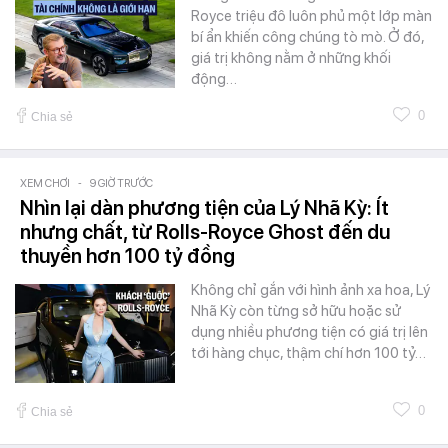
Royce triệu đô luôn phủ một lớp màn
bí ẩn khiến công chúng tò mò. Ở đó,
giá trị không nằm ở những khối
động…
0
Chia sẻ
XEM CHƠI
-
9 GIỜ TRƯỚC
Nhìn lại dàn phương tiện của Lý Nhã Kỳ: Ít
nhưng chất, từ Rolls-Royce Ghost đến du
thuyền hơn 100 tỷ đồng
Không chỉ gắn với hình ảnh xa hoa, Lý
Nhã Kỳ còn từng sở hữu hoặc sử
dụng nhiều phương tiện có giá trị lên
tới hàng chục, thậm chí hơn 100 tỷ…
0
Chia sẻ