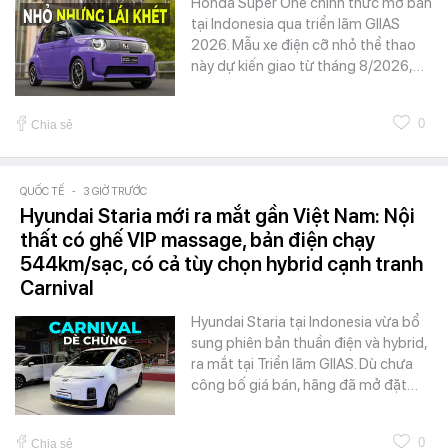
Honda Super One chính thức mở bán
tại Indonesia qua triển lãm GIIAS
2026. Mẫu xe điện cỡ nhỏ thể thao
này dự kiến giao từ tháng 8/2026,…
0
Chia sẻ
QUỐC TẾ
-
3 GIỜ TRƯỚC
Hyundai Staria mới ra mắt gần Việt Nam: Nội
thất có ghế VIP massage, bản điện chạy
544km/sạc, có cả tùy chọn hybrid cạnh tranh
Carnival
Hyundai Staria tại Indonesia vừa bổ
sung phiên bản thuần điện và hybrid,
ra mắt tại Triển lãm GIIAS. Dù chưa
công bố giá bán, hãng đã mở đặt…
0
Chia sẻ