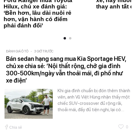
Ford Ranger mua Toyota
xe, hay muốn 
Hilux, chủ xe đánh giá:
thay anh tất c
‘Bền hơn, lâu dài nuôi rẻ
hơn, vận hành có điểm
phải đánh đổi’
ĐÁNH GIÁ Ô TÔ
-
3 GIỜ TRƯỚC
Bán sedan hạng sang mua Kia Sportage HEV,
chủ xe chia sẻ: ‘Nội thất rộng, chở gia đình
300-500km/ngày vẫn thoải mái, đi phố như
xe điện’
Khi gia đình chuẩn bị đón thêm thành
viên, anh Vũ Việt Hùng nhận thấy một
chiếc SUV-crossover đủ rộng rãi,
thoải mái, đầy đủ tiện nghi, lại có…
0
Chia sẻ