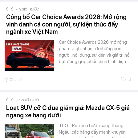
Ô TÔ
-
9 GIỜ TRƯỚC
Công bố Car Choice Awards 2026: Mở rộng
vinh danh cả con người, sự kiện thúc đẩy
ngành xe Việt Nam
Car Choice Awards 2026 mở rộng
phạm vi ghi nhận tới những con
người, nội dung, sự kiện và giá trị nổi
bật đang góp phần định hình diện…
0
Chia sẻ
Ô TÔ
-
12 GIỜ TRƯỚC
Loạt SUV cỡ C đua giảm giá: Mazda CX-5 giá
ngang xe hạng dưới
TPO - Rục rịch bước sang tháng
Ngâu, các hãng đẩy mạnh khuyến