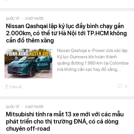
QUỐC TẾ
-
3 GIỜ TRƯỚC
Nissan Qashqai lập kỷ lục đầy bình chạy gần
2.000km, có thể từ Hà Nội tới TP.HCM không
cần đổ thêm xăng
Nissan Qashqai e-Power vừa xác lập
Kỷ lục Guinness khi hoàn thành
quãng đường 1.980 km tại Colombia
mà không cần sạc hay đổ xăng,…
0
Chia sẻ
QUỐC TẾ
-
3 GIỜ TRƯỚC
Mitsubishi tính ra mắt 13 xe mới với các mẫu
phát triển cho thị trường ĐNÁ, có cả dòng
chuyên off-road