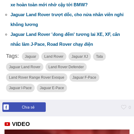
xe hoàn toàn mới nhờ cậy tới BMW?
Jaguar Land Rover trượt dốc, cho nửa nhân viên nghỉ
không lương
Jaguar Land Rover 'đong đếm' tương lai XE, XF, cân
nhắc làm J-Pace, Road Rover chạy điện
Tags:
Jaguar
Land Rover
Jaguar XJ
Tata
Jaguar Land Rover
Land Rover Defender
Land Rover Range Rover Evoque
Jaguar F-Pace
Jaguar I-Pace
Jaguar E-Pace
Chia sẻ
0
VIDEO