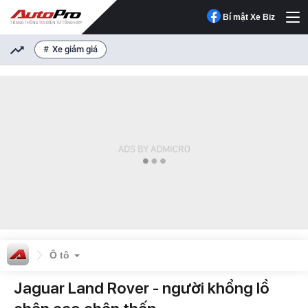
Bí mật Xe Biz
Xe giảm giá
Ô tô
Jaguar Land Rover - người khổng lồ