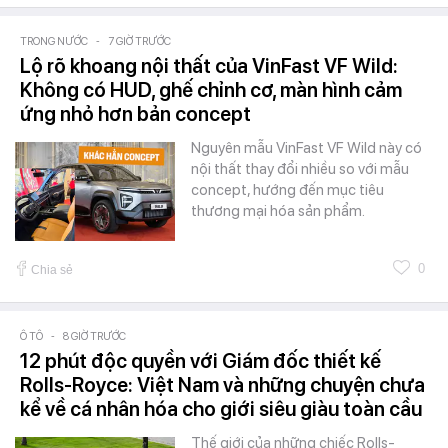
TRONG NƯỚC
-
7 GIỜ TRƯỚC
Lộ rõ khoang nội thất của VinFast VF Wild:
Không có HUD, ghế chỉnh cơ, màn hình cảm
ứng nhỏ hơn bản concept
Nguyên mẫu VinFast VF Wild này có
nội thất thay đổi nhiều so với mẫu
concept, hướng đến mục tiêu
thương mại hóa sản phẩm.
0
Chia sẻ
Ô TÔ
-
8 GIỜ TRƯỚC
12 phút độc quyền với Giám đốc thiết kế
Rolls-Royce: Việt Nam và những chuyện chưa
kể về cá nhân hóa cho giới siêu giàu toàn cầu
Thế giới của những chiếc Rolls-