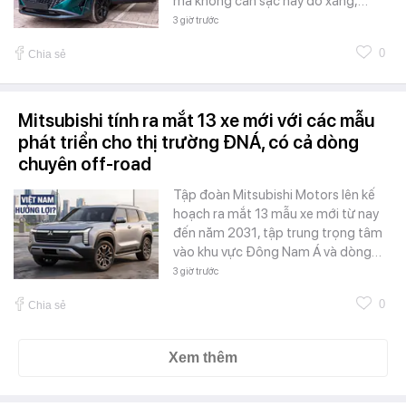
mà không cần sạc hay đổ xăng,…
3 giờ trước
0
Chia sẻ
Mitsubishi tính ra mắt 13 xe mới với các mẫu
phát triển cho thị trường ĐNÁ, có cả dòng
chuyên off-road
Tập đoàn Mitsubishi Motors lên kế
hoạch ra mắt 13 mẫu xe mới từ nay
đến năm 2031, tập trung trọng tâm
vào khu vực Đông Nam Á và dòng…
3 giờ trước
0
Chia sẻ
Xem thêm