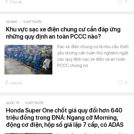
0
Chia sẻ
XE MÁY
-
5 GIỜ TRƯỚC
Khu vực sạc xe điện chung cư cần đáp ứng
những quy định an toàn PCCC nào?
Sạc xe điện chung cư là nhu cầu thiết
yếu nhưng cần tuân thủ nghiêm ngặt
các quy định sạc xe điện và an toàn
PCCC chung cư.
0
Chia sẻ
QUỐC TẾ
-
3 GIỜ TRƯỚC
Honda Super One chốt giá quy đổi hơn 640
triệu đồng trong ĐNÁ: Ngang cỡ Morning,
động cơ điện, hộp số giả lập 7 cấp, có ADAS