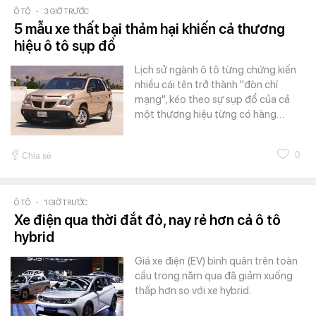
Ô TÔ
-
3 GIỜ TRƯỚC
5 mẫu xe thất bại thảm hại khiến cả thương
hiệu ô tô sụp đổ
Lịch sử ngành ô tô từng chứng kiến
nhiều cái tên trở thành "đòn chí
mạng", kéo theo sự sụp đổ của cả
một thương hiệu từng có hàng…
0
Chia sẻ
Ô TÔ
-
1 GIỜ TRƯỚC
Xe điện qua thời đắt đỏ, nay rẻ hơn cả ô tô
hybrid
Giá xe điện (EV) bình quân trên toàn
cầu trong năm qua đã giảm xuống
thấp hơn so với xe hybrid.