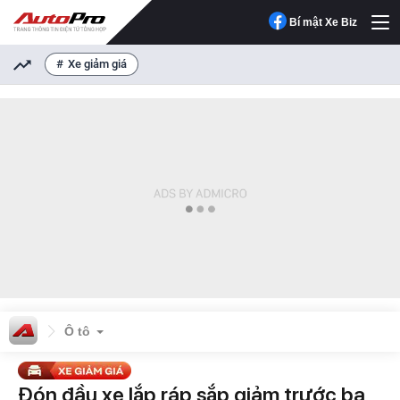
Bí mật Xe Biz
Xe giảm giá
Ô tô
Đón đầu xe lắp ráp sắp giảm trước bạ,