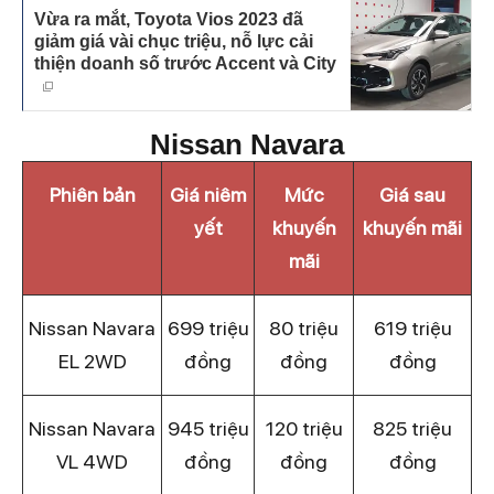
Vừa ra mắt, Toyota Vios 2023 đã
giảm giá vài chục triệu, nỗ lực cải
thiện doanh số trước Accent và City
Nissan Navara
Phiên bản
Giá niêm
Mức
Giá sau
yết
khuyến
khuyến mãi
mãi
Nissan Navara
699 triệu
80 triệu
619 triệu
EL 2WD
đồng
đồng
đồng
Nissan Navara
945 triệu
120 triệu
825 triệu
VL 4WD
đồng
đồng
đồng