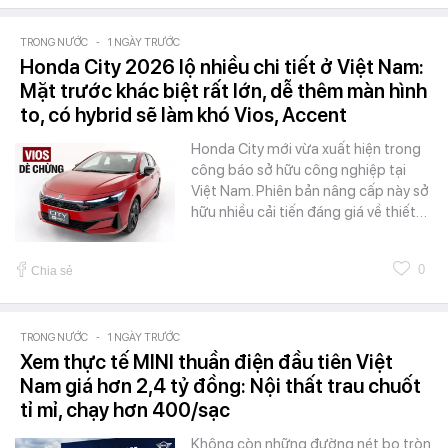
TRONG NƯỚC
-
1 NGÀY TRƯỚC
Honda City 2026 lộ nhiều chi tiết ở Việt Nam:
Mặt trước khác biệt rất lớn, dễ thêm màn hình
to, có hybrid sẽ làm khó Vios, Accent
Honda City mới vừa xuất hiện trong
công báo sở hữu công nghiệp tại
Việt Nam. Phiên bản nâng cấp này sở
hữu nhiều cải tiến đáng giá về thiết…
0
Chia sẻ
TRONG NƯỚC
-
1 NGÀY TRƯỚC
Xem thực tế MINI thuần điện đầu tiên Việt
Nam giá hơn 2,4 tỷ đồng: Nội thất trau chuốt
tỉ mỉ, chạy hơn 400/sạc
Không còn những đường nét bo tròn