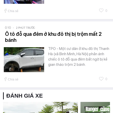
0
Chia sẻ
Ô TÔ
-
2 PHÚT TRƯỚC
Ô tô đỗ qua đêm ở khu đô thị bị trộm mất 2
bánh
TPO - Một cư dân ở khu đô thị Thanh
Hà (xã Bình Minh, Hà Nội) phản ánh
chiếc ô tô đỗ qua đêm bất ngờ bị kẻ
gian tháo trộm 2 bánh.
0
Chia sẻ
ĐÁNH GIÁ XE