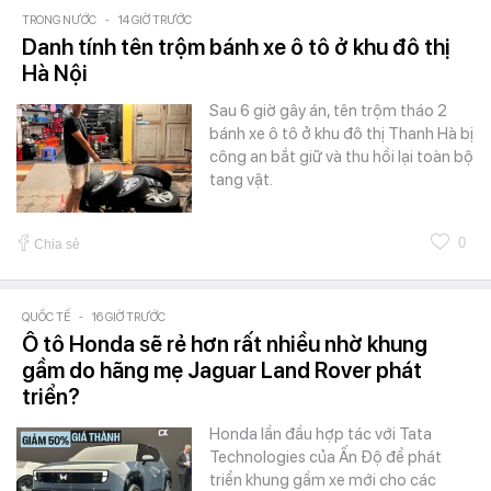
TRONG NƯỚC
-
14 GIỜ TRƯỚC
Danh tính tên trộm bánh xe ô tô ở khu đô thị
Hà Nội
Sau 6 giờ gây án, tên trộm tháo 2
bánh xe ô tô ở khu đô thị Thanh Hà bị
công an bắt giữ và thu hồi lại toàn bộ
tang vật.
0
Chia sẻ
QUỐC TẾ
-
16 GIỜ TRƯỚC
Ô tô Honda sẽ rẻ hơn rất nhiều nhờ khung
gầm do hãng mẹ Jaguar Land Rover phát
triển?
Honda lần đầu hợp tác với Tata
Technologies của Ấn Độ để phát
triển khung gầm xe mới cho các