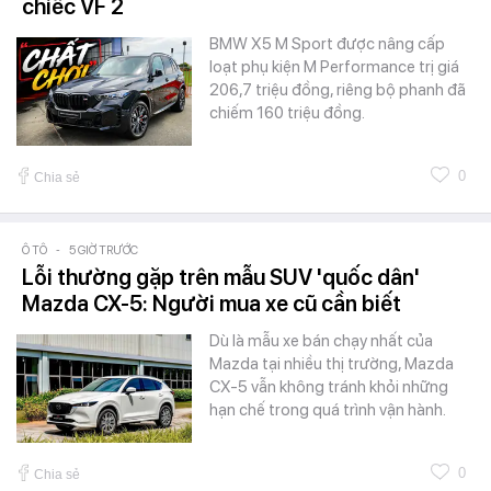
chiếc VF 2
BMW X5 M Sport được nâng cấp
loạt phụ kiện M Performance trị giá
206,7 triệu đồng, riêng bộ phanh đã
chiếm 160 triệu đồng.
0
Chia sẻ
Ô TÔ
-
5 GIỜ TRƯỚC
Lỗi thường gặp trên mẫu SUV 'quốc dân'
Mazda CX-5: Người mua xe cũ cần biết
Dù là mẫu xe bán chạy nhất của
Mazda tại nhiều thị trường, Mazda
CX-5 vẫn không tránh khỏi những
hạn chế trong quá trình vận hành.
0
Chia sẻ