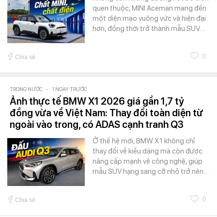
quen thuộc, MINI Aceman mang đến
một diện mạo vuông vức và hiện đại
hơn, đồng thời trở thành mẫu SUV…
0
Chia sẻ
TRONG NƯỚC
-
1 NGÀY TRƯỚC
Ảnh thực tế BMW X1 2026 giá gần 1,7 tỷ
đồng vừa về Việt Nam: Thay đổi toàn diện từ
ngoài vào trong, có ADAS cạnh tranh Q3
Ở thế hệ mới, BMW X1 không chỉ
thay đổi về kiểu dáng mà còn được
nâng cấp mạnh về công nghệ, giúp
mẫu SUV hạng sang cỡ nhỏ trở nên…
0
Chia sẻ