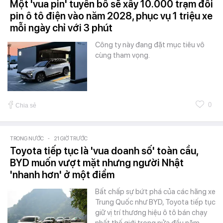
Một 'vua pin' tuyên bố sẽ xây 10.000 trạm đổi
pin ô tô điện vào năm 2028, phục vụ 1 triệu xe
mỗi ngày chỉ với 3 phút
Công ty này đang đặt mục tiêu vô
cùng tham vọng.
0
Chia sẻ
TRONG NƯỚC
-
21 GIỜ TRƯỚC
Toyota tiếp tục là 'vua doanh số' toàn cầu,
BYD muốn vượt mặt nhưng người Nhật
'nhanh hơn' ở một điểm
Bất chấp sự bứt phá của các hãng xe
Trung Quốc như BYD, Toyota tiếp tục
giữ vị trí thương hiệu ô tô bán chạy
nhất thế giới trong nửa đầu năm…