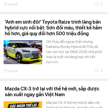
0
Chia sẻ
'Anh em sinh đôi' Toyota Raize trình làng bản
hybrid cực nổi bật: Sơn đổi màu, thiết kế hầm
hố hơn, giá quy đổi hơn 500 triệu đồng
Chỉ thay đổi ngoại thất nhưng
Daihatsu Rocky Hybrid ACTIVe đủ
tạo sức hút tại GIIAS 2026 nhờ phối
màu lạ mắt và hàng loạt chi tiết…
4 giờ trước
0
Chia sẻ
Mazda CX-3 trở lại với thế hệ mới, sắp được
sản xuất ngay gần Việt Nam
Mazda CX-3 thế hệ mới lộ diện với
thiết kế bề thế hơn, dự kiến sản xuất