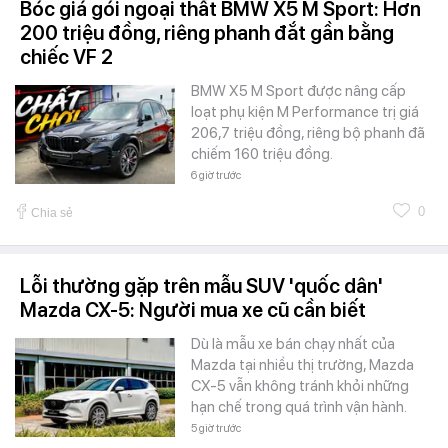
Bóc giá gói ngoại thất BMW X5 M Sport: Hơn
200 triệu đồng, riêng phanh đắt gần bằng
chiếc VF 2
BMW X5 M Sport được nâng cấp
loạt phụ kiện M Performance trị giá
206,7 triệu đồng, riêng bộ phanh đã
chiếm 160 triệu đồng.
6 giờ trước
0
Chia sẻ
Lỗi thường gặp trên mẫu SUV 'quốc dân'
Mazda CX-5: Người mua xe cũ cần biết
Dù là mẫu xe bán chạy nhất của
Mazda tại nhiều thị trường, Mazda
CX-5 vẫn không tránh khỏi những
hạn chế trong quá trình vận hành.
5 giờ trước