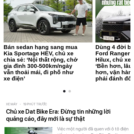
Bán sedan hạng sang mua
Dùng 4 đời bá
Kia Sportage HEV, chủ xe
Ford Ranger 
chia sẻ: ‘Nội thất rộng, chở
Hilux, chủ xe 
gia đình 300-500km/ngày
‘Bền hơn, lâu 
vẫn thoải mái, đi phố như
hơn, vận hàn
xe điện’
phải đánh đổi
XE MÁY
-
19 PHÚT TRƯỚC
Chủ xe Dat Bike Era: Đừng tin những lời
quảng cáo, đây mới là sự thật
Việc một người đã quen với ô tô điện