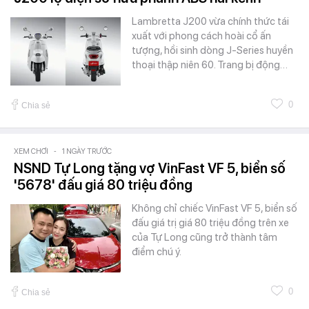
Lambretta J200 vừa chính thức tái
xuất với phong cách hoài cổ ấn
tượng, hồi sinh dòng J-Series huyền
thoại thập niên 60. Trang bị động…
0
Chia sẻ
XEM CHƠI
-
1 NGÀY TRƯỚC
NSND Tự Long tặng vợ VinFast VF 5, biển số
'5678' đấu giá 80 triệu đồng
Không chỉ chiếc VinFast VF 5, biển số
đấu giá trị giá 80 triệu đồng trên xe
của Tự Long cũng trở thành tâm
điểm chú ý.
0
Chia sẻ