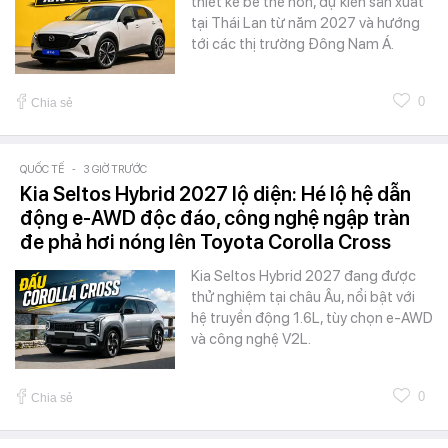
thiết kế bề thế hơn, dự kiến sản xuất
tại Thái Lan từ năm 2027 và hướng
tới các thị trường Đông Nam Á.
0
Chia sẻ
QUỐC TẾ
-
3 GIỜ TRƯỚC
Kia Seltos Hybrid 2027 lộ diện: Hé lộ hệ dẫn
động e-AWD độc đáo, công nghệ ngập tràn
đe phả hơi nóng lên Toyota Corolla Cross
Kia Seltos Hybrid 2027 đang được
thử nghiệm tại châu Âu, nổi bật với
hệ truyền động 1.6L, tùy chọn e-AWD
và công nghệ V2L.
0
Chia sẻ