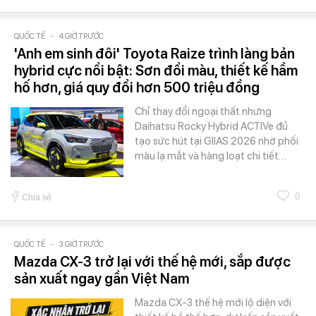
QUỐC TẾ
-
4 GIỜ TRƯỚC
'Anh em sinh đôi' Toyota Raize trình làng bản
hybrid cực nổi bật: Sơn đổi màu, thiết kế hầm
hố hơn, giá quy đổi hơn 500 triệu đồng
Chỉ thay đổi ngoại thất nhưng
Daihatsu Rocky Hybrid ACTIVe đủ
tạo sức hút tại GIIAS 2026 nhờ phối
màu lạ mắt và hàng loạt chi tiết…
0
Chia sẻ
QUỐC TẾ
-
3 GIỜ TRƯỚC
Mazda CX-3 trở lại với thế hệ mới, sắp được
sản xuất ngay gần Việt Nam
Mazda CX-3 thế hệ mới lộ diện với