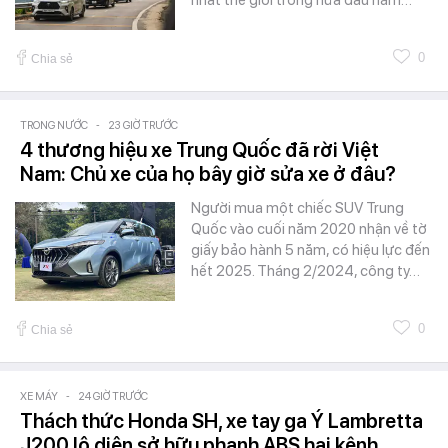
0
Chia sẻ
TRONG NƯỚC
-
23 GIỜ TRƯỚC
4 thương hiệu xe Trung Quốc đã rời Việt
Nam: Chủ xe của họ bây giờ sửa xe ở đâu?
Người mua một chiếc SUV Trung
Quốc vào cuối năm 2020 nhận về tờ
giấy bảo hành 5 năm, có hiệu lực đến
hết 2025. Tháng 2/2024, công ty…
0
Chia sẻ
XE MÁY
-
24 GIỜ TRƯỚC
Thách thức Honda SH, xe tay ga Ý Lambretta
J200 lộ diện sở hữu phanh ABS hai kênh