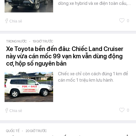
dòng xe hybrid và xe điện toàn cầu,…
0
Chia sẻ
TRONG NƯỚC
-
19 GIỜ TRƯỚC
Xe Toyota bền đến đâu: Chiếc Land Cruiser
này vừa cán mốc 99 vạn km vẫn dùng động
cơ, hộp số nguyên bản
Chiếc xe chỉ còn cách đúng 1 km để
cán mốc 1 triệu km lưu hành.
0
Chia sẻ
QUỐC TẾ
-
20 GIỜ TRƯỚC