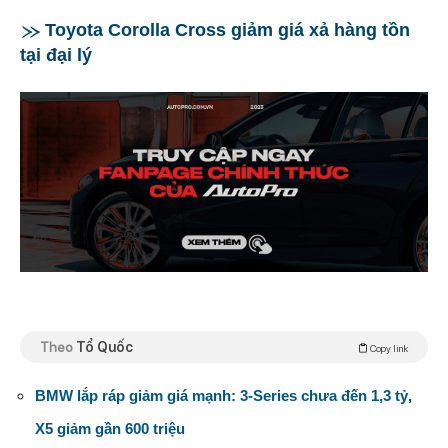
Toyota Corolla Cross giảm giá xả hàng tồn
tại đại lý
Theo
Tổ Quốc
Copy link
BMW lắp ráp giảm giá mạnh: 3-Series chưa đến 1,3 tỷ,
X5 giảm gần 600 triệu