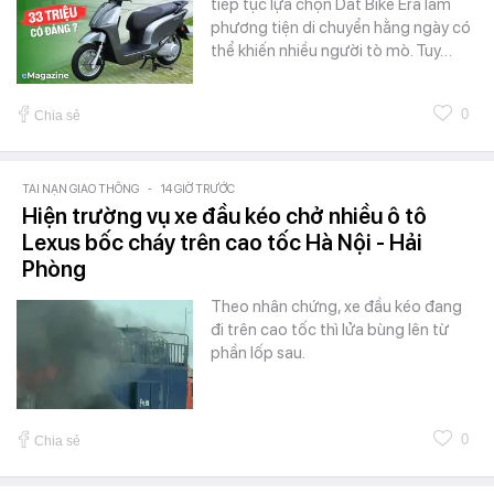
tiếp tục lựa chọn Dat Bike Era làm
phương tiện di chuyển hằng ngày có
thể khiến nhiều người tò mò. Tuy…
0
Chia sẻ
TAI NẠN GIAO THÔNG
-
14 GIỜ TRƯỚC
Hiện trường vụ xe đầu kéo chở nhiều ô tô
Lexus bốc cháy trên cao tốc Hà Nội - Hải
Phòng
Theo nhân chứng, xe đầu kéo đang
đi trên cao tốc thì lửa bùng lên từ
phần lốp sau.
0
Chia sẻ