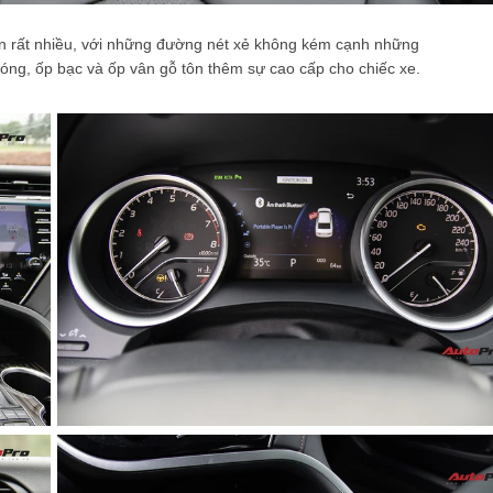
n rất nhiều, với những đường nét xẻ không kém cạnh những
ng, ốp bạc và ốp vân gỗ tôn thêm sự cao cấp cho chiếc xe.