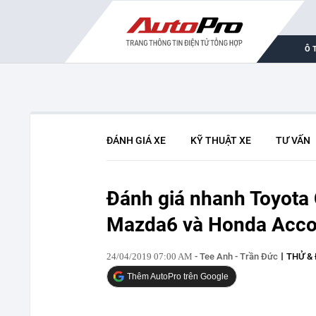
Ô 
ĐÁNH GIÁ XE
KỸ THUẬT XE
TƯ VẤN
Đánh giá nhanh Toyota 
Mazda6 và Honda Acco
24/04/2019 07:00 AM
- Tee Anh - Trần Đức
THỬ & 
Thêm AutoPro trên Google