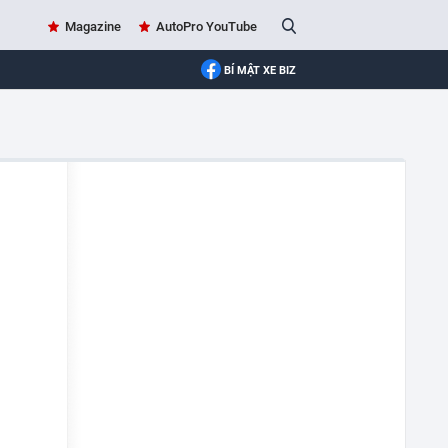
Magazine
AutoPro YouTube
BÍ MẬT XE BIZ