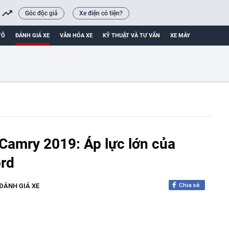
Góc độc giả
Xe điện có tiện?
TÔ
ĐÁNH GIÁ XE
VĂN HÓA XE
KỸ THUẬT VÀ TƯ VẤN
XE MÁY
Camry 2019: Áp lực lớn của
rd
Chia sẻ
ĐÁNH GIÁ XE