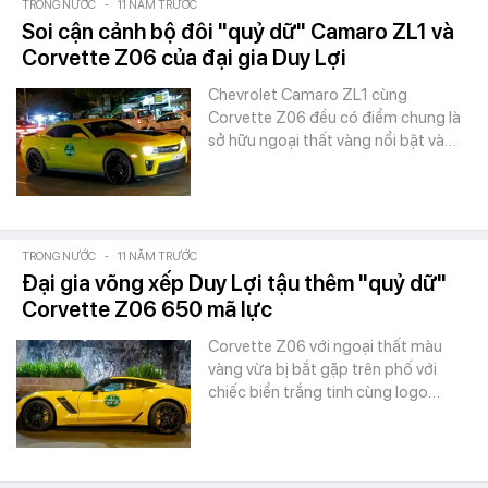
TRONG NƯỚC
-
11 NĂM TRƯỚC
Soi cận cảnh bộ đôi "quỷ dữ" Camaro ZL1 và
Corvette Z06 của đại gia Duy Lợi
Chevrolet Camaro ZL1 cùng
Corvette Z06 đều có điểm chung là
sở hữu ngoại thất vàng nổi bật và…
TRONG NƯỚC
-
11 NĂM TRƯỚC
Đại gia võng xếp Duy Lợi tậu thêm "quỷ dữ"
Corvette Z06 650 mã lực
Corvette Z06 với ngoại thất màu
vàng vừa bị bắt gặp trên phố với
chiếc biển trắng tinh cùng logo…