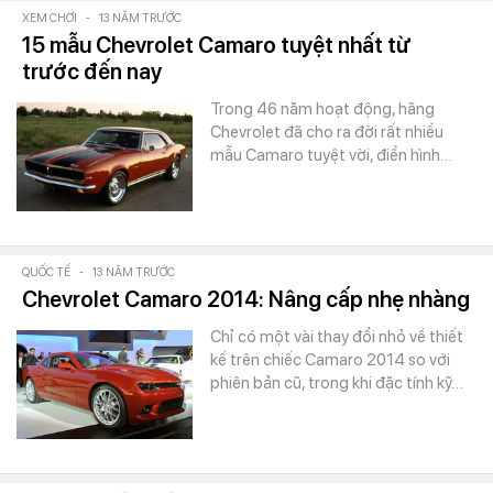
XEM CHƠI
-
13 NĂM TRƯỚC
15 mẫu Chevrolet Camaro tuyệt nhất từ
trước đến nay
Trong 46 năm hoạt động, hãng
Chevrolet đã cho ra đời rất nhiều
mẫu Camaro tuyệt vời, điển hình…
QUỐC TẾ
-
13 NĂM TRƯỚC
Chevrolet Camaro 2014: Nâng cấp nhẹ nhàng
Chỉ có một vài thay đổi nhỏ về thiết
kế trên chiếc Camaro 2014 so với
phiên bản cũ, trong khi đặc tính kỹ…