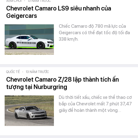
XEM CHƠI
-
13 NĂM TRƯỚC
Chevrolet Camaro LS9 siêu nhanh của
Geigercars
Chiếc Camaro độ 780 mã lực của
Geigercars có thể đạt tốc độ tối đa
338 km/h.
QUỐC TẾ
-
13 NĂM TRƯỚC
Chevrolet Camaro Z/28 lập thành tích ấn
tượng tại Nurburgring
Dù thời tiết xấu, chiếc xe thể thao cơ
bắp của Chevrolet mất 7 phút 37,47
giây để hoàn thành một vòng…