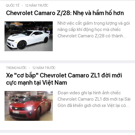
QUỐC TẾ
-
12 NĂM TRƯỚC
Chevrolet Camaro Z/28: Nhẹ và hầm hố hơn
Nhờ việc cắt giảm trọng lượng và gói
nâng cấp khí động học mà chiếc
Chevrolet Camaro Z/28 có thành…
TRONG NƯỚC
-
12 NĂM TRƯỚC
Xe "cơ bắp" Chevrolet Camaro ZL1 đời mới
cực mạnh tại Việt Nam
Đoạn video ghi lại hình ảnh chiếc
Chevrolet Camaro ZL1 đời mới tại Sài
Gòn đã khiến giới chơi xe Việt lại có…