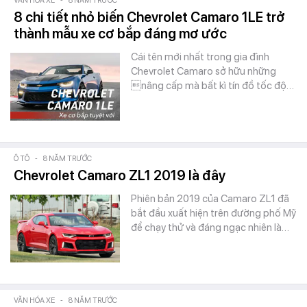
VĂN HÓA XE
-
8 NĂM TRƯỚC
8 chi tiết nhỏ biến Chevrolet Camaro 1LE trở
thành mẫu xe cơ bắp đáng mơ ước
Cái tên mới nhất trong gia đình
Chevrolet Camaro sở hữu những
nâng cấp mà bất kì tín đồ tốc độ…
Ô TÔ
-
8 NĂM TRƯỚC
Chevrolet Camaro ZL1 2019 là đây
Phiên bản 2019 của Camaro ZL1 đã
bắt đầu xuất hiện trên đường phố Mỹ
để chạy thử và đáng ngạc nhiên là…
VĂN HÓA XE
-
8 NĂM TRƯỚC