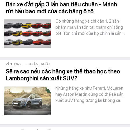
Bán xe đắt gấp 3 lần bản tiêu chuẩn - Mánh
rút hầu bao mới của các hãng ô tô
Có những hãng xe chỉ cần 1, 2 sản
phẩm mà vẫn tồn tại, thậm chí sống
tốt. Tôn chỉ mới của họ chính là sản…
VĂN HÓA XE
-
9 NĂM TRƯỚC
Sẽ ra sao nếu các hãng xe thể thao học theo
Lamborghini sản xuất SUV?
Những hãng xe như Ferarri, McLaren
hay Aston Martin cũng có thể sẽ sản
xuất SUV trong tương lai không xa.