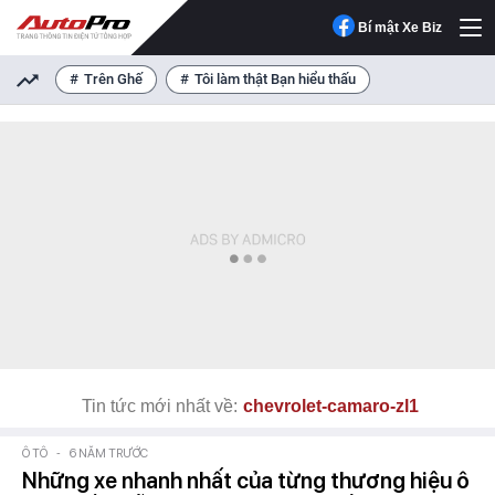
Bí mật Xe Biz
Trên Ghế
Tôi làm thật Bạn hiểu thấu
Tin tức mới nhất về:
chevrolet-camaro-zl1
Ô TÔ
-
6 NĂM TRƯỚC
Những xe nhanh nhất của từng thương hiệu ô