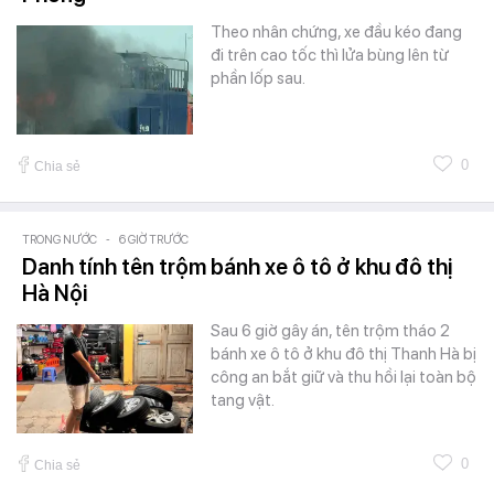
Theo nhân chứng, xe đầu kéo đang
đi trên cao tốc thì lửa bùng lên từ
phần lốp sau.
0
Chia sẻ
TRONG NƯỚC
-
6 GIỜ TRƯỚC
Danh tính tên trộm bánh xe ô tô ở khu đô thị
Hà Nội
Sau 6 giờ gây án, tên trộm tháo 2
bánh xe ô tô ở khu đô thị Thanh Hà bị
công an bắt giữ và thu hồi lại toàn bộ
tang vật.
0
Chia sẻ