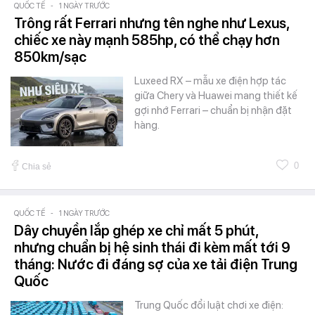
QUỐC TẾ
-
1 NGÀY TRƯỚC
Trông rất Ferrari nhưng tên nghe như Lexus,
chiếc xe này mạnh 585hp, có thể chạy hơn
850km/sạc
Luxeed RX – mẫu xe điện hợp tác
giữa Chery và Huawei mang thiết kế
gợi nhớ Ferrari – chuẩn bị nhận đặt
hàng.
0
Chia sẻ
QUỐC TẾ
-
1 NGÀY TRƯỚC
Dây chuyền lắp ghép xe chỉ mất 5 phút,
nhưng chuẩn bị hệ sinh thái đi kèm mất tới 9
tháng: Nước đi đáng sợ của xe tải điện Trung
Quốc
Trung Quốc đổi luật chơi xe điện: