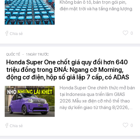
Không bán ô tô, bán trọn gói pin,
điện mặt trời và hạ tầng năng lượng.
0
Chia sẻ
QUỐC TẾ
-
1 NGÀY TRƯỚC
Honda Super One chốt giá quy đổi hơn 640
triệu đồng trong ĐNÁ: Ngang cỡ Morning,
động cơ điện, hộp số giả lập 7 cấp, có ADAS
Honda Super One chính thức mở bán
tại Indonesia qua triển lãm GIIAS
2026. Mẫu xe điện cỡ nhỏ thể thao
này dự kiến giao từ tháng 8/2026,…
0
Chia sẻ