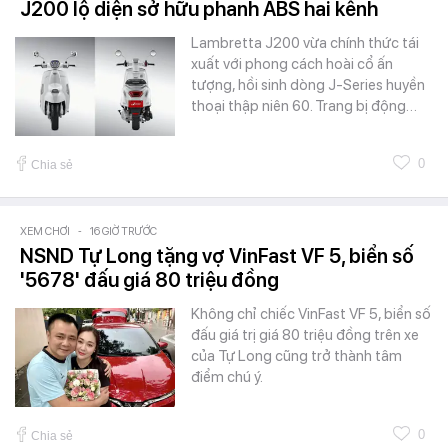
J200 lộ diện sở hữu phanh ABS hai kênh
Lambretta J200 vừa chính thức tái
xuất với phong cách hoài cổ ấn
tượng, hồi sinh dòng J-Series huyền
thoại thập niên 60. Trang bị động…
0
Chia sẻ
XEM CHƠI
-
16 GIỜ TRƯỚC
NSND Tự Long tặng vợ VinFast VF 5, biển số
'5678' đấu giá 80 triệu đồng
Không chỉ chiếc VinFast VF 5, biển số
đấu giá trị giá 80 triệu đồng trên xe
của Tự Long cũng trở thành tâm
điểm chú ý.
0
Chia sẻ