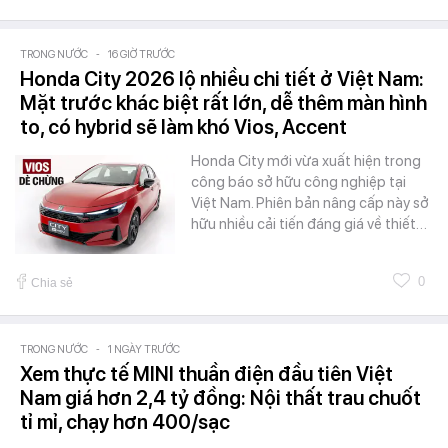
TRONG NƯỚC
-
16 GIỜ TRƯỚC
Honda City 2026 lộ nhiều chi tiết ở Việt Nam:
Mặt trước khác biệt rất lớn, dễ thêm màn hình
to, có hybrid sẽ làm khó Vios, Accent
Honda City mới vừa xuất hiện trong
công báo sở hữu công nghiệp tại
Việt Nam. Phiên bản nâng cấp này sở
hữu nhiều cải tiến đáng giá về thiết…
0
Chia sẻ
TRONG NƯỚC
-
1 NGÀY TRƯỚC
Xem thực tế MINI thuần điện đầu tiên Việt
Nam giá hơn 2,4 tỷ đồng: Nội thất trau chuốt
tỉ mỉ, chạy hơn 400/sạc