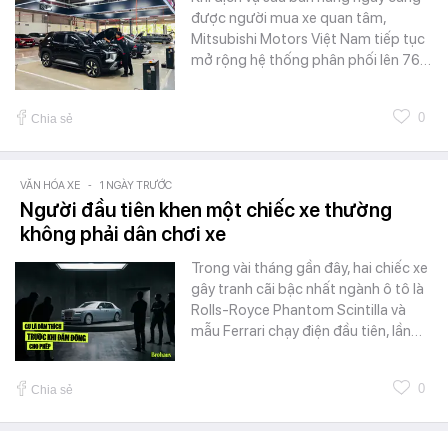
được người mua xe quan tâm,
Mitsubishi Motors Việt Nam tiếp tục
mở rộng hệ thống phân phối lên 76…
0
Chia sẻ
VĂN HÓA XE
-
1 NGÀY TRƯỚC
Người đầu tiên khen một chiếc xe thường
không phải dân chơi xe
Trong vài tháng gần đây, hai chiếc xe
gây tranh cãi bậc nhất ngành ô tô là
Rolls-Royce Phantom Scintilla và
mẫu Ferrari chạy điện đầu tiên, lần…
0
Chia sẻ