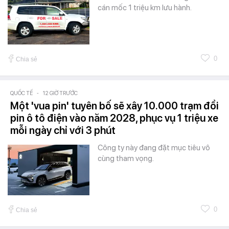
cán mốc 1 triệu km lưu hành.
0
Chia sẻ
QUỐC TẾ
-
12 GIỜ TRƯỚC
Một 'vua pin' tuyên bố sẽ xây 10.000 trạm đổi
pin ô tô điện vào năm 2028, phục vụ 1 triệu xe
mỗi ngày chỉ với 3 phút
Công ty này đang đặt mục tiêu vô
cùng tham vọng.
0
Chia sẻ