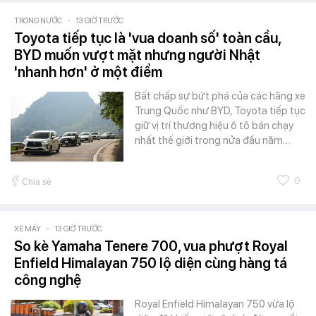
TRONG NƯỚC
-
13 GIỜ TRƯỚC
Toyota tiếp tục là 'vua doanh số' toàn cầu,
BYD muốn vượt mặt nhưng người Nhật
'nhanh hơn' ở một điểm
Bất chấp sự bứt phá của các hãng xe
Trung Quốc như BYD, Toyota tiếp tục
giữ vị trí thương hiệu ô tô bán chạy
nhất thế giới trong nửa đầu năm…
0
Chia sẻ
XE MÁY
-
13 GIỜ TRƯỚC
So kè Yamaha Tenere 700, vua phượt Royal
Enfield Himalayan 750 lộ diện cùng hàng tá
công nghệ
Royal Enfield Himalayan 750 vừa lộ