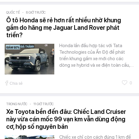
QUỐC TẾ
-
8 GIỜ TRƯỚC
Ô tô Honda sẽ rẻ hơn rất nhiều nhờ khung
gầm do hãng mẹ Jaguar Land Rover phát
triển?
Honda lần đầu hợp tác với Tata
Technologies của Ấn Độ để phát
triển khung gầm xe mới cho các
dòng xe hybrid và xe điện toàn cầu,…
0
Chia sẻ
TRONG NƯỚC
-
11 GIỜ TRƯỚC
Xe Toyota bền đến đâu: Chiếc Land Cruiser
này vừa cán mốc 99 vạn km vẫn dùng động
cơ, hộp số nguyên bản
Chiếc xe chỉ còn cách đúng 1 km để