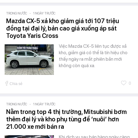
TRONG NƯỚC
-
1 NGÀY TRƯỚC
Mazda CX-5 xả kho giảm giá tới 107 triệu
đồng tại đại lý, bản cao giá xuống áp sát
Toyota Yaris Cross
Việc Mazda CX-5 liên tục được xả
kho, giảm giá có thể là tín hiệu cho
thấy ngày ra mắt phiên bản mới
không còn quá xa.
0
Chia sẻ
TRONG NƯỚC
-
1 NGÀY TRƯỚC
Nằm trong top 4 thị trường, Mitsubishi bơm
thêm đại lý và kho phụ tùng để ‘nuôi’ hơn
21.000 xe mới bán ra
Khi dịch vụ sau bán hàng ngày càng