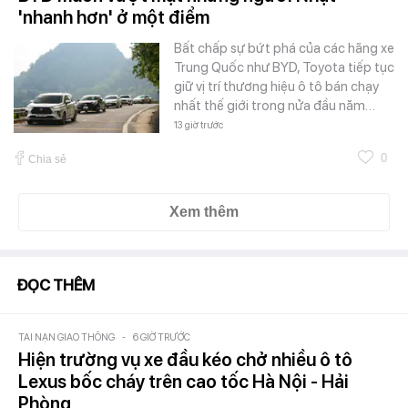
'nhanh hơn' ở một điểm
Bất chấp sự bứt phá của các hãng xe
Trung Quốc như BYD, Toyota tiếp tục
giữ vị trí thương hiệu ô tô bán chạy
nhất thế giới trong nửa đầu năm…
13 giờ trước
0
Chia sẻ
Xem thêm
ĐỌC THÊM
TAI NẠN GIAO THÔNG
-
6 GIỜ TRƯỚC
Hiện trường vụ xe đầu kéo chở nhiều ô tô
Lexus bốc cháy trên cao tốc Hà Nội - Hải
Phòng