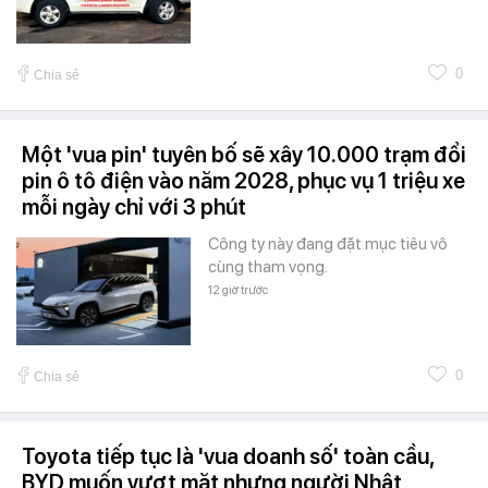
0
Chia sẻ
Một 'vua pin' tuyên bố sẽ xây 10.000 trạm đổi
pin ô tô điện vào năm 2028, phục vụ 1 triệu xe
mỗi ngày chỉ với 3 phút
Công ty này đang đặt mục tiêu vô
cùng tham vọng.
12 giờ trước
0
Chia sẻ
Toyota tiếp tục là 'vua doanh số' toàn cầu,
BYD muốn vượt mặt nhưng người Nhật