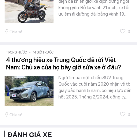
diện đã khiến giới xê dịch đứng ngồi
không yên. Bỏ lại vành 21 inch, xe tối
ưu êm ái đường dài bằng vành 19…
0
Chia sẻ
TRONG NƯỚC
-
14 GIỜ TRƯỚC
4 thương hiệu xe Trung Quốc đã rời Việt
Nam: Chủ xe của họ bây giờ sửa xe ở đâu?
Người mua một chiếc SUV Trung
Quốc vào cuối năm 2020 nhận về tờ
giấy bảo hành 5 năm, có hiệu lực đến
hết 2025. Tháng 2/2024, công ty…
0
Chia sẻ
ĐÁNH GIÁ XE