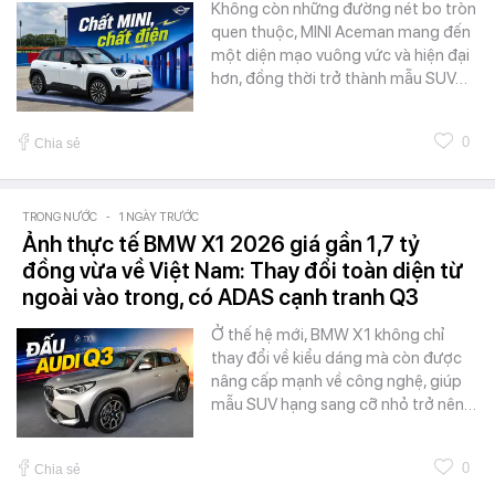
Không còn những đường nét bo tròn
quen thuộc, MINI Aceman mang đến
một diện mạo vuông vức và hiện đại
hơn, đồng thời trở thành mẫu SUV…
0
Chia sẻ
TRONG NƯỚC
-
1 NGÀY TRƯỚC
Ảnh thực tế BMW X1 2026 giá gần 1,7 tỷ
đồng vừa về Việt Nam: Thay đổi toàn diện từ
ngoài vào trong, có ADAS cạnh tranh Q3
Ở thế hệ mới, BMW X1 không chỉ
thay đổi về kiểu dáng mà còn được
nâng cấp mạnh về công nghệ, giúp
mẫu SUV hạng sang cỡ nhỏ trở nên…
0
Chia sẻ