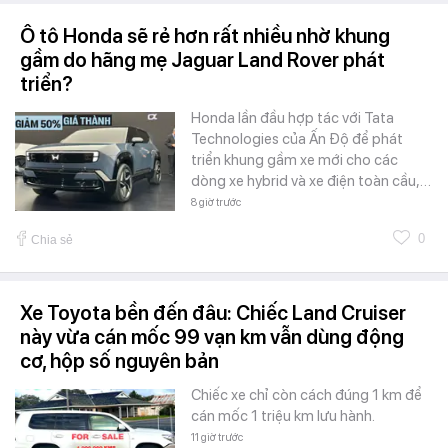
Ô tô Honda sẽ rẻ hơn rất nhiều nhờ khung
gầm do hãng mẹ Jaguar Land Rover phát
triển?
Honda lần đầu hợp tác với Tata
Technologies của Ấn Độ để phát
triển khung gầm xe mới cho các
dòng xe hybrid và xe điện toàn cầu,…
8 giờ trước
0
Chia sẻ
Xe Toyota bền đến đâu: Chiếc Land Cruiser
này vừa cán mốc 99 vạn km vẫn dùng động
cơ, hộp số nguyên bản
Chiếc xe chỉ còn cách đúng 1 km để
cán mốc 1 triệu km lưu hành.
11 giờ trước