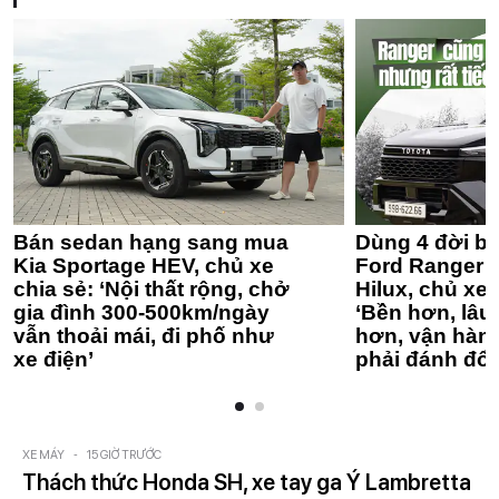
Bán sedan hạng sang mua
Dùng 4 đời bá
Kia Sportage HEV, chủ xe
Ford Ranger 
chia sẻ: ‘Nội thất rộng, chở
Hilux, chủ xe 
gia đình 300-500km/ngày
‘Bền hơn, lâu 
vẫn thoải mái, đi phố như
hơn, vận hàn
xe điện’
phải đánh đổi
XE MÁY
-
15 GIỜ TRƯỚC
Thách thức Honda SH, xe tay ga Ý Lambretta