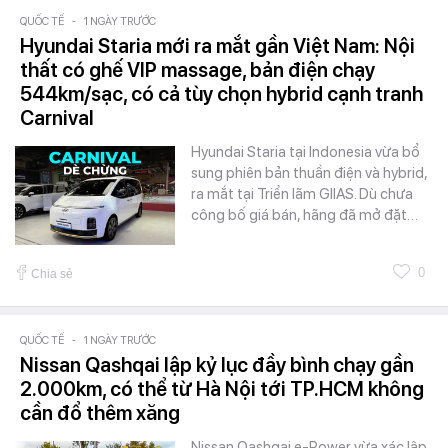
QUỐC TẾ
-
1 NGÀY TRƯỚC
Hyundai Staria mới ra mắt gần Việt Nam: Nội
thất có ghế VIP massage, bản điện chạy
544km/sạc, có cả tùy chọn hybrid cạnh tranh
Carnival
Hyundai Staria tại Indonesia vừa bổ
sung phiên bản thuần điện và hybrid,
ra mắt tại Triển lãm GIIAS. Dù chưa
công bố giá bán, hãng đã mở đặt…
0
Chia sẻ
QUỐC TẾ
-
1 NGÀY TRƯỚC
Nissan Qashqai lập kỷ lục đầy bình chạy gần
2.000km, có thể từ Hà Nội tới TP.HCM không
cần đổ thêm xăng
Nissan Qashqai e-Power vừa xác lập