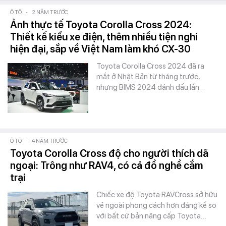
Ô TÔ
-
2 NĂM TRƯỚC
Ảnh thực tế Toyota Corolla Cross 2024:
Thiết kế kiểu xe điện, thêm nhiều tiện nghi
hiện đại, sắp về Việt Nam làm khó CX-30
Toyota Corolla Cross 2024 đã ra
mắt ở Nhật Bản từ tháng trước,
nhưng BIMS 2024 đánh dấu lần…
Ô TÔ
-
4 NĂM TRƯỚC
Toyota Corolla Cross độ cho người thích dã
ngoại: Trông như RAV4, có cả đồ nghề cắm
trại
Chiếc xe độ Toyota RAVCross sở hữu
vẻ ngoài phong cách hơn đáng kể so
với bất cứ bản nâng cấp Toyota…