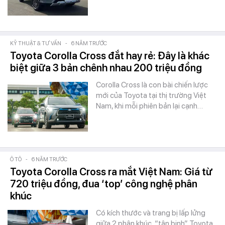
KỸ THUẬT & TƯ VẤN
-
6 NĂM TRƯỚC
Toyota Corolla Cross đắt hay rẻ: Đây là khác
biệt giữa 3 bản chênh nhau 200 triệu đồng
Corolla Cross là con bài chiến lược
mới của Toyota tại thị trường Việt
Nam, khi mỗi phiên bản lại cạnh…
Ô TÔ
-
6 NĂM TRƯỚC
Toyota Corolla Cross ra mắt Việt Nam: Giá từ
720 triệu đồng, đua ‘top’ công nghệ phân
khúc
Có kích thước và trang bị lấp lửng
giữa 2 phân khúc, “tân binh” Toyota