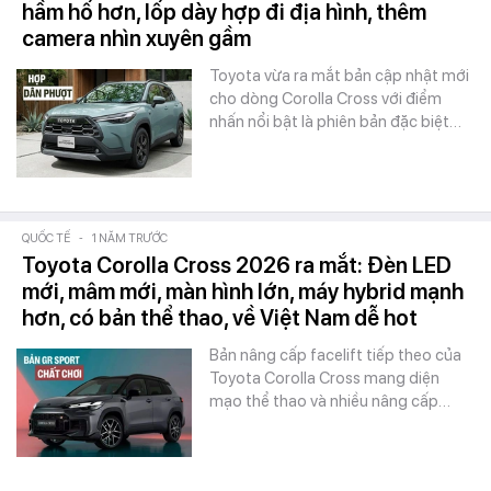
hầm hố hơn, lốp dày hợp đi địa hình, thêm
camera nhìn xuyên gầm
Toyota vừa ra mắt bản cập nhật mới
cho dòng Corolla Cross với điểm
nhấn nổi bật là phiên bản đặc biệt…
QUỐC TẾ
-
1 NĂM TRƯỚC
Toyota Corolla Cross 2026 ra mắt: Đèn LED
mới, mâm mới, màn hình lớn, máy hybrid mạnh
hơn, có bản thể thao, về Việt Nam dễ hot
Bản nâng cấp facelift tiếp theo của
Toyota Corolla Cross mang diện
mạo thể thao và nhiều nâng cấp…