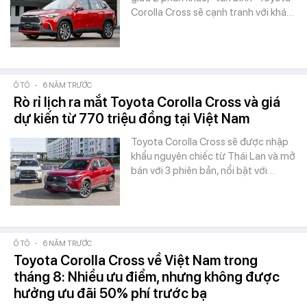
Corolla Cross sẽ cạnh tranh với khá…
Ô TÔ
-
6 NĂM TRƯỚC
Rò rỉ lịch ra mắt Toyota Corolla Cross và giá
dự kiến từ 770 triệu đồng tại Việt Nam
Toyota Corolla Cross sẽ được nhập
khẩu nguyên chiếc từ Thái Lan và mở
bán với 3 phiên bản, nổi bật với…
Ô TÔ
-
6 NĂM TRƯỚC
Toyota Corolla Cross về Việt Nam trong
tháng 8: Nhiều ưu điểm, nhưng không được
hưởng ưu đãi 50% phí trước bạ