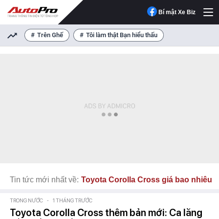
Bí mật Xe Biz
Trên Ghế
Tôi làm thật Bạn hiểu thấu
Tin tức mới nhất về:
Toyota Corolla Cross giá bao nhiêu
TRONG NƯỚC
-
1 THÁNG TRƯỚC
Toyota Corolla Cross thêm bản mới: Ca lăng