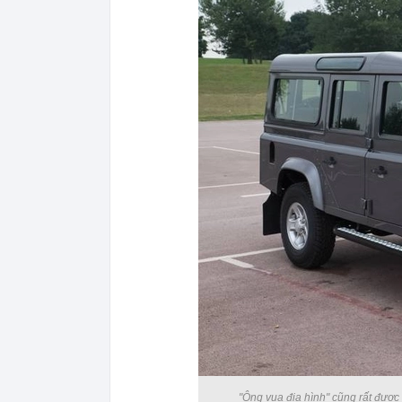
"Ông vua địa hình" cũng rất được 