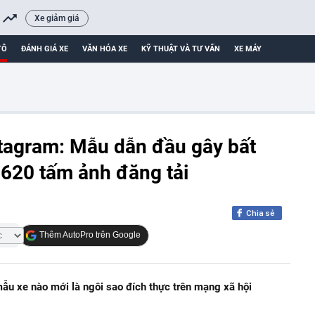
Xe giảm giá
TÔ
ĐÁNH GIÁ XE
VĂN HÓA XE
KỸ THUẬT VÀ TƯ VẤN
XE MÁY
nstagram: Mẫu dẫn đầu gây bất
 620 tấm ảnh đăng tải
Chia sẻ
Thêm AutoPro trên Google
ẫu xe nào mới là ngôi sao đích thực trên mạng xã hội