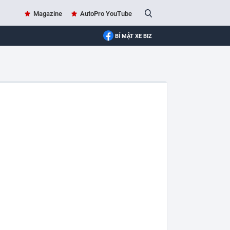
Magazine
AutoPro YouTube
BÍ MẬT XE BIZ