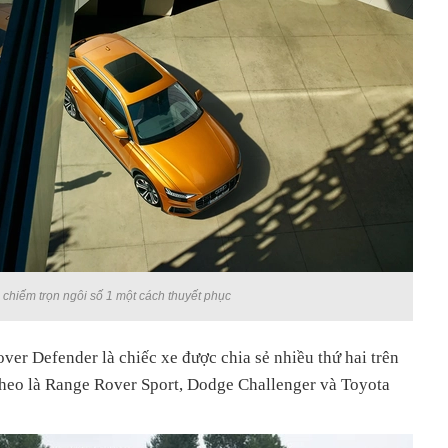
 chiếm trọn ngôi số 1 một cách thuyết phục
over Defender là chiếc xe được chia sẻ nhiều thứ hai trên
 theo là Range Rover Sport, Dodge Challenger và Toyota