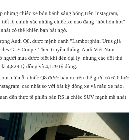
p những chiếc xe bốn bánh sáng bóng trên Instagram,
tiết lộ chính xác những chiếc xe nào đang "hót hòn họt"
 nhất có thể khiến bạn bất ngờ.
 trọng Audi Q8, được mệnh danh "Lamborghini Urus giá
edes GLE Coupe. Theo truyền thống, Audi Việt Nam
 người mua được biết khi đến đại lý, nhưng các đối thủ
 là 4,829 tỷ đồng và 4,129 tỷ đồng.
om, cứ mỗi chiếc Q8 được bán ra trên thế giới, có 620 bức
nstagram, cao nhất so với bất kỳ dòng xe và mẫu xe nào.
 quan đến thực tế phiên bản RS là chiếc SUV mạnh mẽ nhất