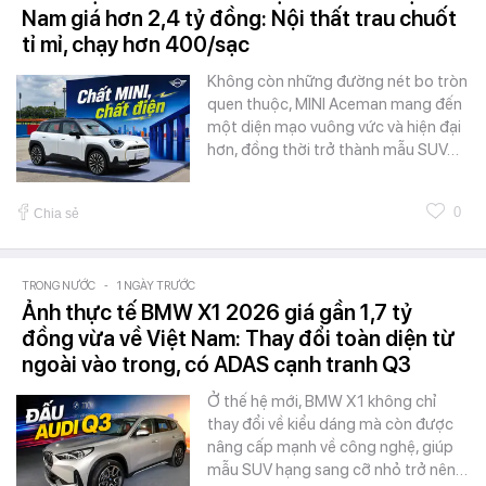
Nam giá hơn 2,4 tỷ đồng: Nội thất trau chuốt
tỉ mỉ, chạy hơn 400/sạc
Không còn những đường nét bo tròn
quen thuộc, MINI Aceman mang đến
một diện mạo vuông vức và hiện đại
hơn, đồng thời trở thành mẫu SUV…
0
Chia sẻ
TRONG NƯỚC
-
1 NGÀY TRƯỚC
Ảnh thực tế BMW X1 2026 giá gần 1,7 tỷ
đồng vừa về Việt Nam: Thay đổi toàn diện từ
ngoài vào trong, có ADAS cạnh tranh Q3
Ở thế hệ mới, BMW X1 không chỉ
thay đổi về kiểu dáng mà còn được
nâng cấp mạnh về công nghệ, giúp
mẫu SUV hạng sang cỡ nhỏ trở nên…