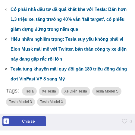
Có phải nhà đầu tư đã quá khắt khe với Tesla: Bán hơn
1,3 triệu xe, tăng trưởng 40% vẫn ‘fail target’, cổ phiếu
giảm dựng đứng trong năm qua
Hiểu nhầm nghiêm trọng: Tesla suy yếu không phải vì
Elon Musk mải mê với Twitter, bản thân công ty xe điện
này đang gặp rắc rối lớn
Tesla tung khuyến mãi quy đổi gần 180 triệu đồng đúng
đợt VinFast VF 8 sang Mỹ
Tags:
Tesla
Xe Tesla
Xe Điện Tesla
Tesla Model S
Tesla Model 3
Tesla Model X
Chia sẻ
0