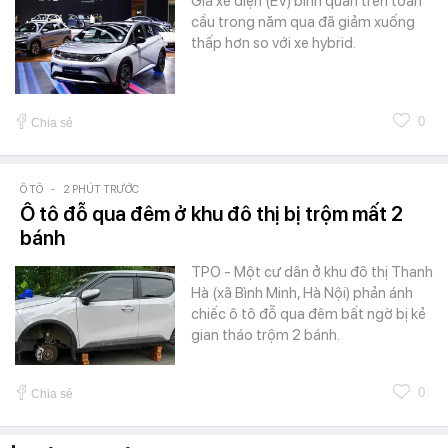
Giá xe điện (EV) bình quân trên toàn
cầu trong năm qua đã giảm xuống
thấp hơn so với xe hybrid.
0
Chia sẻ
Ô TÔ
-
2 PHÚT TRƯỚC
Ô tô đỗ qua đêm ở khu đô thị bị trộm mất 2
bánh
TPO - Một cư dân ở khu đô thị Thanh
Hà (xã Bình Minh, Hà Nội) phản ánh
chiếc ô tô đỗ qua đêm bất ngờ bị kẻ
gian tháo trộm 2 bánh.
0
Chia sẻ