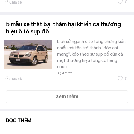
0
Chia sẻ
5 mẫu xe thất bại thảm hại khiến cả thương
hiệu ô tô sụp đổ
Lịch sử ngành ô tô từng chứng kiến
nhiều cái tên trở thành "đòn chí
mạng", kéo theo sự sụp đổ của cả
một thương hiệu từng có hàng
chục…
3 giờ trước
0
Chia sẻ
Xem thêm
ĐỌC THÊM