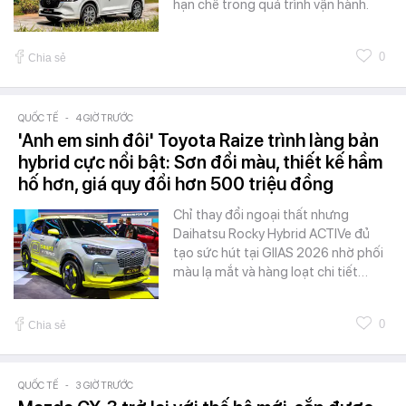
hạn chế trong quá trình vận hành.
0
Chia sẻ
QUỐC TẾ
-
4 GIỜ TRƯỚC
'Anh em sinh đôi' Toyota Raize trình làng bản
hybrid cực nổi bật: Sơn đổi màu, thiết kế hầm
hố hơn, giá quy đổi hơn 500 triệu đồng
Chỉ thay đổi ngoại thất nhưng
Daihatsu Rocky Hybrid ACTIVe đủ
tạo sức hút tại GIIAS 2026 nhờ phối
màu lạ mắt và hàng loạt chi tiết…
0
Chia sẻ
QUỐC TẾ
-
3 GIỜ TRƯỚC