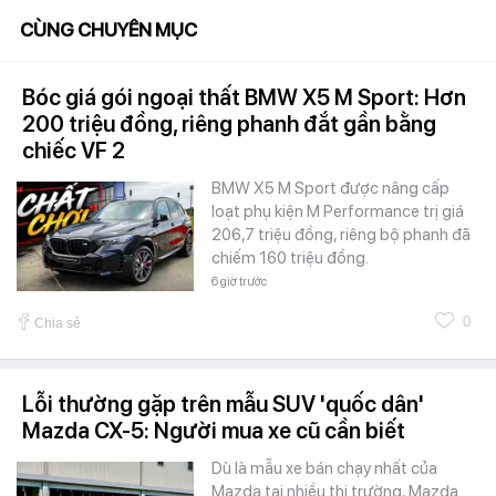
CÙNG CHUYÊN MỤC
Bóc giá gói ngoại thất BMW X5 M Sport: Hơn
200 triệu đồng, riêng phanh đắt gần bằng
chiếc VF 2
BMW X5 M Sport được nâng cấp
loạt phụ kiện M Performance trị giá
206,7 triệu đồng, riêng bộ phanh đã
chiếm 160 triệu đồng.
6 giờ trước
0
Chia sẻ
Lỗi thường gặp trên mẫu SUV 'quốc dân'
Mazda CX-5: Người mua xe cũ cần biết
Dù là mẫu xe bán chạy nhất của
Mazda tại nhiều thị trường, Mazda