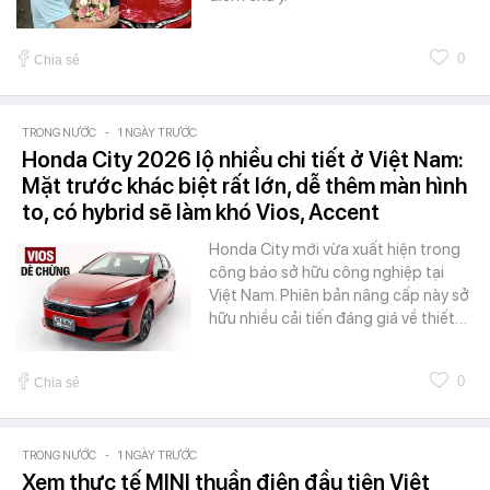
0
Chia sẻ
TRONG NƯỚC
-
1 NGÀY TRƯỚC
Honda City 2026 lộ nhiều chi tiết ở Việt Nam:
Mặt trước khác biệt rất lớn, dễ thêm màn hình
to, có hybrid sẽ làm khó Vios, Accent
Honda City mới vừa xuất hiện trong
công báo sở hữu công nghiệp tại
Việt Nam. Phiên bản nâng cấp này sở
hữu nhiều cải tiến đáng giá về thiết…
0
Chia sẻ
TRONG NƯỚC
-
1 NGÀY TRƯỚC
Xem thực tế MINI thuần điện đầu tiên Việt