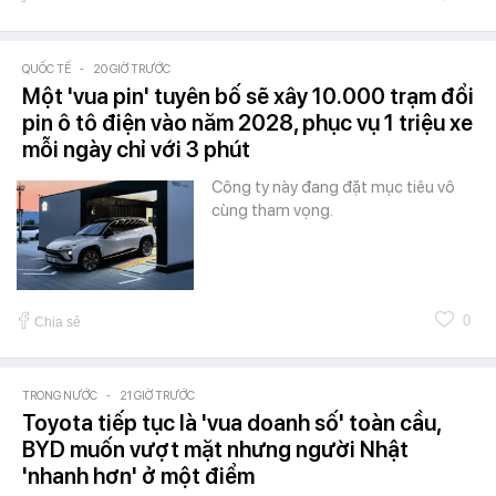
QUỐC TẾ
-
20 GIỜ TRƯỚC
Một 'vua pin' tuyên bố sẽ xây 10.000 trạm đổi
pin ô tô điện vào năm 2028, phục vụ 1 triệu xe
mỗi ngày chỉ với 3 phút
Công ty này đang đặt mục tiêu vô
cùng tham vọng.
0
Chia sẻ
TRONG NƯỚC
-
21 GIỜ TRƯỚC
Toyota tiếp tục là 'vua doanh số' toàn cầu,
BYD muốn vượt mặt nhưng người Nhật
'nhanh hơn' ở một điểm