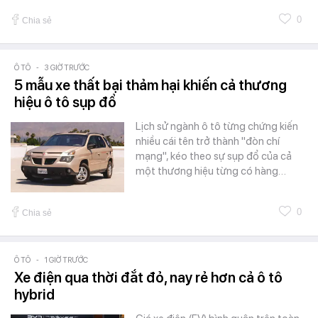
0
Chia sẻ
Ô TÔ
-
3 GIỜ TRƯỚC
5 mẫu xe thất bại thảm hại khiến cả thương
hiệu ô tô sụp đổ
Lịch sử ngành ô tô từng chứng kiến
nhiều cái tên trở thành "đòn chí
mạng", kéo theo sự sụp đổ của cả
một thương hiệu từng có hàng…
0
Chia sẻ
Ô TÔ
-
1 GIỜ TRƯỚC
Xe điện qua thời đắt đỏ, nay rẻ hơn cả ô tô
hybrid