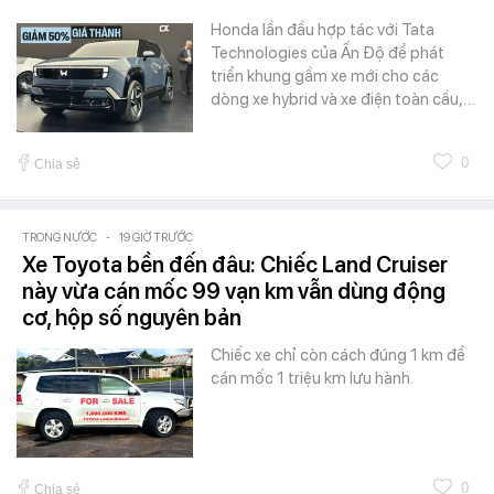
Honda lần đầu hợp tác với Tata
Technologies của Ấn Độ để phát
triển khung gầm xe mới cho các
dòng xe hybrid và xe điện toàn cầu,…
0
Chia sẻ
TRONG NƯỚC
-
19 GIỜ TRƯỚC
Xe Toyota bền đến đâu: Chiếc Land Cruiser
này vừa cán mốc 99 vạn km vẫn dùng động
cơ, hộp số nguyên bản
Chiếc xe chỉ còn cách đúng 1 km để
cán mốc 1 triệu km lưu hành.
0
Chia sẻ