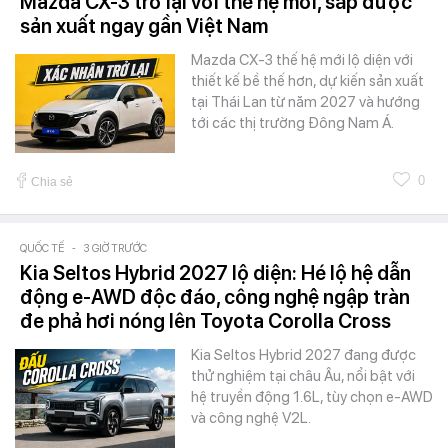
Mazda CX-3 trở lại với thế hệ mới, sắp được
sản xuất ngay gần Việt Nam
Mazda CX-3 thế hệ mới lộ diện với
thiết kế bề thế hơn, dự kiến sản xuất
tại Thái Lan từ năm 2027 và hướng
tới các thị trường Đông Nam Á.
0
Chia sẻ
QUỐC TẾ
-
3 GIỜ TRƯỚC
Kia Seltos Hybrid 2027 lộ diện: Hé lộ hệ dẫn
động e-AWD độc đáo, công nghệ ngập tràn
đe phả hơi nóng lên Toyota Corolla Cross
Kia Seltos Hybrid 2027 đang được
thử nghiệm tại châu Âu, nổi bật với
hệ truyền động 1.6L, tùy chọn e-AWD
và công nghệ V2L.