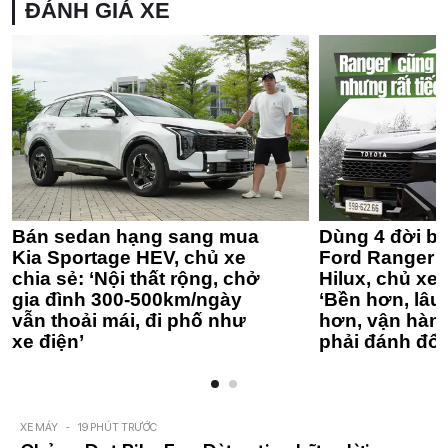
ĐÁNH GIÁ XE
Bán sedan hạng sang mua
Dùng 4 đời bá
Kia Sportage HEV, chủ xe
Ford Ranger 
chia sẻ: ‘Nội thất rộng, chở
Hilux, chủ xe 
gia đình 300-500km/ngày
‘Bền hơn, lâu 
vẫn thoải mái, đi phố như
hơn, vận hàn
xe điện’
phải đánh đổi
XE MÁY
-
19 PHÚT TRƯỚC