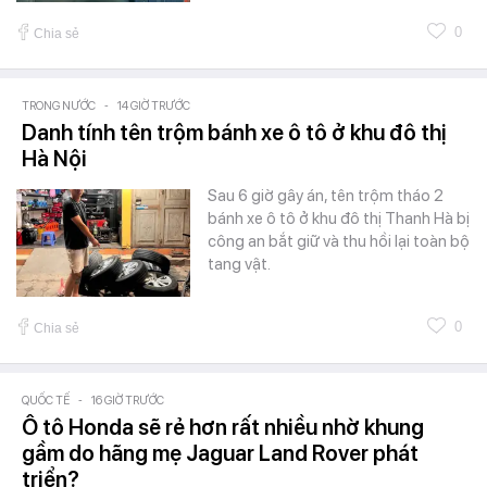
0
Chia sẻ
TRONG NƯỚC
-
14 GIỜ TRƯỚC
Danh tính tên trộm bánh xe ô tô ở khu đô thị
Hà Nội
Sau 6 giờ gây án, tên trộm tháo 2
bánh xe ô tô ở khu đô thị Thanh Hà bị
công an bắt giữ và thu hồi lại toàn bộ
tang vật.
0
Chia sẻ
QUỐC TẾ
-
16 GIỜ TRƯỚC
Ô tô Honda sẽ rẻ hơn rất nhiều nhờ khung
gầm do hãng mẹ Jaguar Land Rover phát
triển?