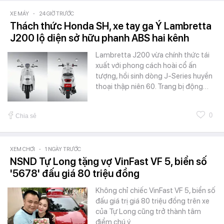
XE MÁY
-
24 GIỜ TRƯỚC
Thách thức Honda SH, xe tay ga Ý Lambretta
J200 lộ diện sở hữu phanh ABS hai kênh
Lambretta J200 vừa chính thức tái
xuất với phong cách hoài cổ ấn
tượng, hồi sinh dòng J-Series huyền
thoại thập niên 60. Trang bị động…
0
Chia sẻ
XEM CHƠI
-
1 NGÀY TRƯỚC
NSND Tự Long tặng vợ VinFast VF 5, biển số
'5678' đấu giá 80 triệu đồng
Không chỉ chiếc VinFast VF 5, biển số
đấu giá trị giá 80 triệu đồng trên xe
của Tự Long cũng trở thành tâm
điểm chú ý.