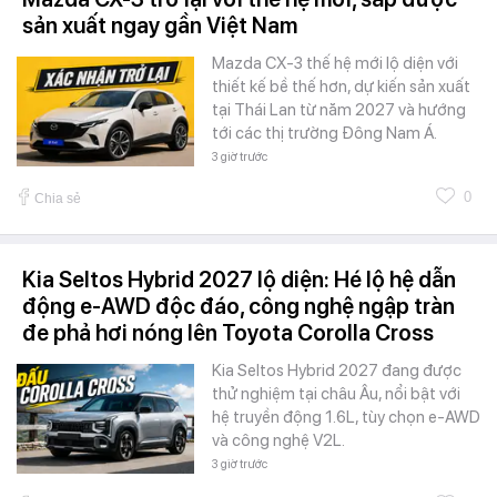
sản xuất ngay gần Việt Nam
Mazda CX-3 thế hệ mới lộ diện với
thiết kế bề thế hơn, dự kiến sản xuất
tại Thái Lan từ năm 2027 và hướng
tới các thị trường Đông Nam Á.
3 giờ trước
0
Chia sẻ
Kia Seltos Hybrid 2027 lộ diện: Hé lộ hệ dẫn
động e-AWD độc đáo, công nghệ ngập tràn
đe phả hơi nóng lên Toyota Corolla Cross
Kia Seltos Hybrid 2027 đang được
thử nghiệm tại châu Âu, nổi bật với
hệ truyền động 1.6L, tùy chọn e-AWD
và công nghệ V2L.
3 giờ trước