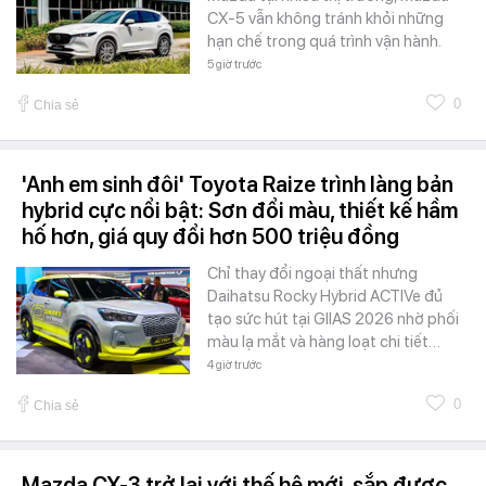
CX-5 vẫn không tránh khỏi những
hạn chế trong quá trình vận hành.
5 giờ trước
0
Chia sẻ
'Anh em sinh đôi' Toyota Raize trình làng bản
hybrid cực nổi bật: Sơn đổi màu, thiết kế hầm
hố hơn, giá quy đổi hơn 500 triệu đồng
Chỉ thay đổi ngoại thất nhưng
Daihatsu Rocky Hybrid ACTIVe đủ
tạo sức hút tại GIIAS 2026 nhờ phối
màu lạ mắt và hàng loạt chi tiết…
4 giờ trước
0
Chia sẻ
Mazda CX-3 trở lại với thế hệ mới, sắp được