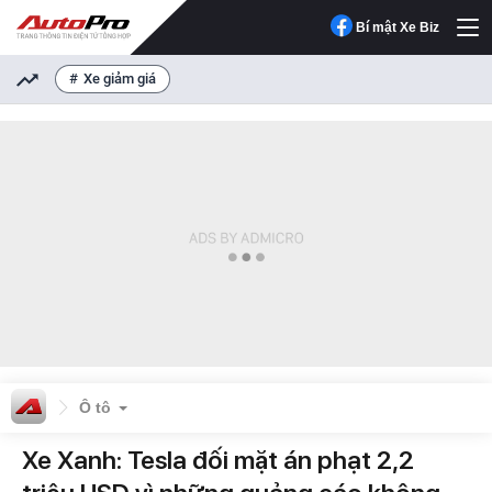
Bí mật Xe Biz
Xe giảm giá
Ô tô
Xe Xanh: Tesla đối mặt án phạt 2,2