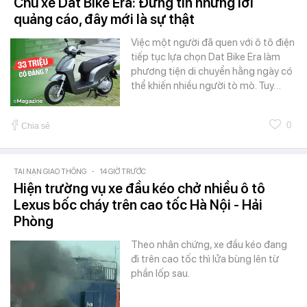
Chủ xe Dat Bike Era: Đừng tin những lời
quảng cáo, đây mới là sự thật
Việc một người đã quen với ô tô điện
tiếp tục lựa chọn Dat Bike Era làm
phương tiện di chuyển hằng ngày có
thể khiến nhiều người tò mò. Tuy…
0
Chia sẻ
TAI NẠN GIAO THÔNG
-
14 GIỜ TRƯỚC
Hiện trường vụ xe đầu kéo chở nhiều ô tô
Lexus bốc cháy trên cao tốc Hà Nội - Hải
Phòng
Theo nhân chứng, xe đầu kéo đang
đi trên cao tốc thì lửa bùng lên từ
phần lốp sau.