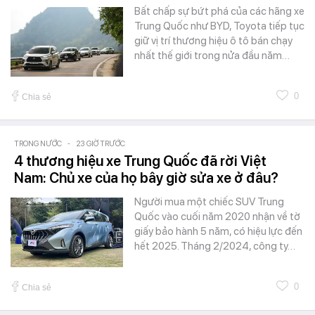
Bất chấp sự bứt phá của các hãng xe
Trung Quốc như BYD, Toyota tiếp tục
giữ vị trí thương hiệu ô tô bán chạy
nhất thế giới trong nửa đầu năm…
0
Chia sẻ
TRONG NƯỚC
-
23 GIỜ TRƯỚC
4 thương hiệu xe Trung Quốc đã rời Việt
Nam: Chủ xe của họ bây giờ sửa xe ở đâu?
Người mua một chiếc SUV Trung
Quốc vào cuối năm 2020 nhận về tờ
giấy bảo hành 5 năm, có hiệu lực đến
hết 2025. Tháng 2/2024, công ty…
0
Chia sẻ