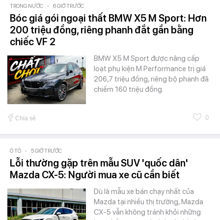
TRONG NƯỚC
-
6 GIỜ TRƯỚC
Bóc giá gói ngoại thất BMW X5 M Sport: Hơn
200 triệu đồng, riêng phanh đắt gần bằng
chiếc VF 2
BMW X5 M Sport được nâng cấp
loạt phụ kiện M Performance trị giá
206,7 triệu đồng, riêng bộ phanh đã
chiếm 160 triệu đồng.
0
Chia sẻ
Ô TÔ
-
5 GIỜ TRƯỚC
Lỗi thường gặp trên mẫu SUV 'quốc dân'
Mazda CX-5: Người mua xe cũ cần biết
Dù là mẫu xe bán chạy nhất của
Mazda tại nhiều thị trường, Mazda
CX-5 vẫn không tránh khỏi những