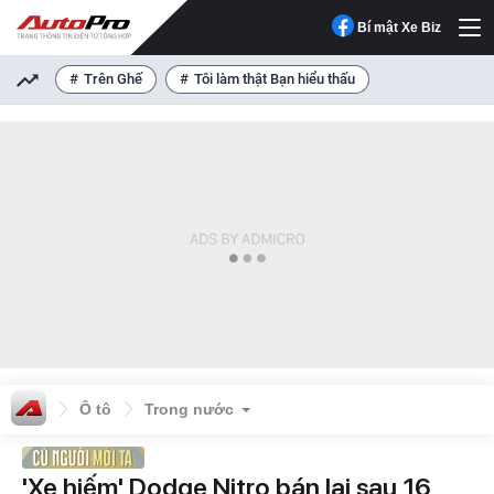
Bí mật Xe Biz
Trên Ghế
Tôi làm thật Bạn hiểu thấu
Ô tô
Trong nước
'Xe hiếm' Dodge Nitro bán lại sau 16