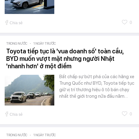
0
Chia sẻ
TRONG NƯỚC
-
1 NGÀY TRƯỚC
Toyota tiếp tục là 'vua doanh số' toàn cầu,
BYD muốn vượt mặt nhưng người Nhật
'nhanh hơn' ở một điểm
Bất chấp sự bứt phá của các hãng xe
Trung Quốc như BYD, Toyota tiếp tục
giữ vị trí thương hiệu ô tô bán chạy
nhất thế giới trong nửa đầu năm…
0
Chia sẻ
TRONG NƯỚC
-
1 NGÀY TRƯỚC