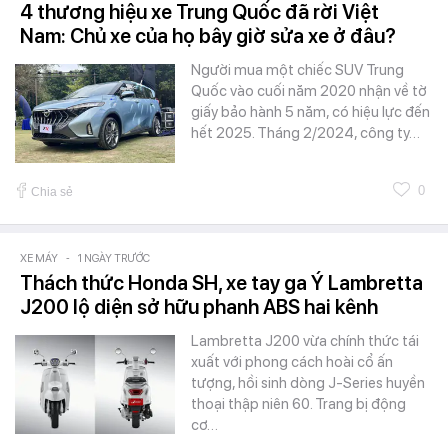
4 thương hiệu xe Trung Quốc đã rời Việt
Nam: Chủ xe của họ bây giờ sửa xe ở đâu?
Người mua một chiếc SUV Trung
Quốc vào cuối năm 2020 nhận về tờ
giấy bảo hành 5 năm, có hiệu lực đến
hết 2025. Tháng 2/2024, công ty…
0
Chia sẻ
XE MÁY
-
1 NGÀY TRƯỚC
Thách thức Honda SH, xe tay ga Ý Lambretta
J200 lộ diện sở hữu phanh ABS hai kênh
Lambretta J200 vừa chính thức tái
xuất với phong cách hoài cổ ấn
tượng, hồi sinh dòng J-Series huyền
thoại thập niên 60. Trang bị động
cơ…