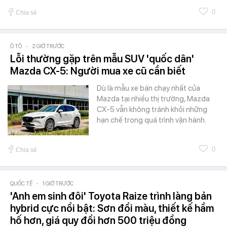
0
Chia sẻ
Ô TÔ
-
2 GIỜ TRƯỚC
Lỗi thường gặp trên mẫu SUV 'quốc dân'
Mazda CX-5: Người mua xe cũ cần biết
Dù là mẫu xe bán chạy nhất của
Mazda tại nhiều thị trường, Mazda
CX-5 vẫn không tránh khỏi những
hạn chế trong quá trình vận hành.
0
Chia sẻ
QUỐC TẾ
-
1 GIỜ TRƯỚC
'Anh em sinh đôi' Toyota Raize trình làng bản
hybrid cực nổi bật: Sơn đổi màu, thiết kế hầm
hố hơn, giá quy đổi hơn 500 triệu đồng