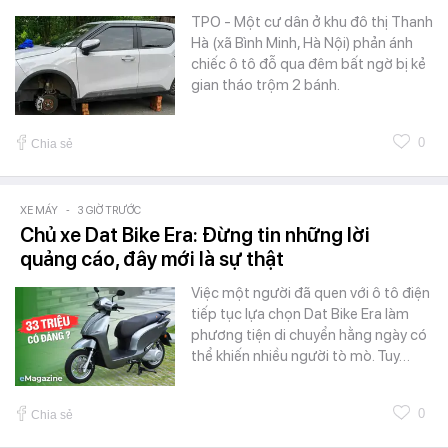
TPO - Một cư dân ở khu đô thị Thanh
Hà (xã Bình Minh, Hà Nội) phản ánh
chiếc ô tô đỗ qua đêm bất ngờ bị kẻ
gian tháo trộm 2 bánh.
0
Chia sẻ
XE MÁY
-
3 GIỜ TRƯỚC
Chủ xe Dat Bike Era: Đừng tin những lời
quảng cáo, đây mới là sự thật
Việc một người đã quen với ô tô điện
tiếp tục lựa chọn Dat Bike Era làm
phương tiện di chuyển hằng ngày có
thể khiến nhiều người tò mò. Tuy…
0
Chia sẻ