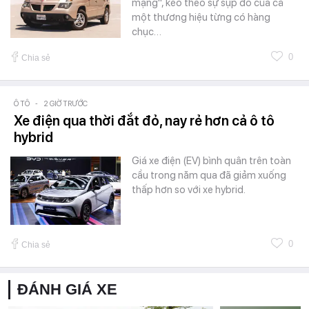
mạng", kéo theo sự sụp đổ của cả
một thương hiệu từng có hàng
chục…
0
Chia sẻ
Ô TÔ
-
2 GIỜ TRƯỚC
Xe điện qua thời đắt đỏ, nay rẻ hơn cả ô tô
hybrid
Giá xe điện (EV) bình quân trên toàn
cầu trong năm qua đã giảm xuống
thấp hơn so với xe hybrid.
0
Chia sẻ
ĐÁNH GIÁ XE