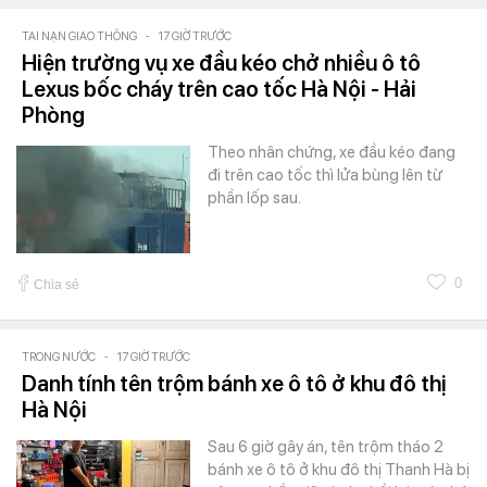
TAI NẠN GIAO THÔNG
-
17 GIỜ TRƯỚC
Hiện trường vụ xe đầu kéo chở nhiều ô tô
Lexus bốc cháy trên cao tốc Hà Nội - Hải
Phòng
Theo nhân chứng, xe đầu kéo đang
đi trên cao tốc thì lửa bùng lên từ
phần lốp sau.
0
Chia sẻ
TRONG NƯỚC
-
17 GIỜ TRƯỚC
Danh tính tên trộm bánh xe ô tô ở khu đô thị
Hà Nội
Sau 6 giờ gây án, tên trộm tháo 2
bánh xe ô tô ở khu đô thị Thanh Hà bị