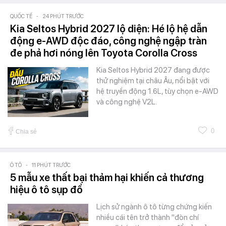
QUỐC TẾ
-
24 PHÚT TRƯỚC
Kia Seltos Hybrid 2027 lộ diện: Hé lộ hệ dẫn
động e-AWD độc đáo, công nghệ ngập tràn
đe phả hơi nóng lên Toyota Corolla Cross
Kia Seltos Hybrid 2027 đang được
thử nghiệm tại châu Âu, nổi bật với
hệ truyền động 1.6L, tùy chọn e-AWD
và công nghệ V2L.
0
Chia sẻ
Ô TÔ
-
11 PHÚT TRƯỚC
5 mẫu xe thất bại thảm hại khiến cả thương
hiệu ô tô sụp đổ
Lịch sử ngành ô tô từng chứng kiến
nhiều cái tên trở thành "đòn chí