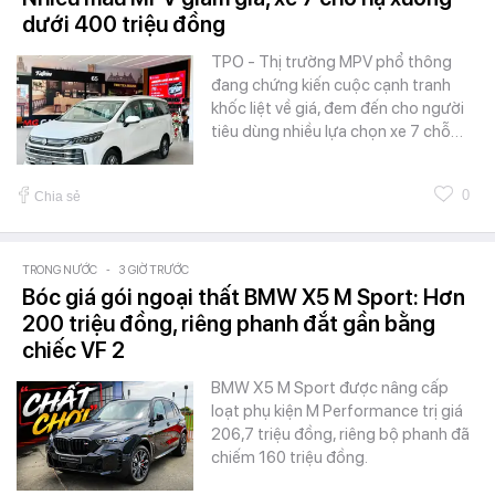
dưới 400 triệu đồng
TPO - Thị trường MPV phổ thông
đang chứng kiến cuộc cạnh tranh
khốc liệt về giá, đem đến cho người
tiêu dùng nhiều lựa chọn xe 7 chỗ…
0
Chia sẻ
TRONG NƯỚC
-
3 GIỜ TRƯỚC
Bóc giá gói ngoại thất BMW X5 M Sport: Hơn
200 triệu đồng, riêng phanh đắt gần bằng
chiếc VF 2
BMW X5 M Sport được nâng cấp
loạt phụ kiện M Performance trị giá
206,7 triệu đồng, riêng bộ phanh đã
chiếm 160 triệu đồng.