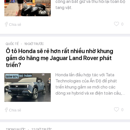
công an bắt giữ và thu hồi lại toàn bộ
tang vật.
0
Chia sẻ
QUỐC TẾ
-
19 GIỜ TRƯỚC
Ô tô Honda sẽ rẻ hơn rất nhiều nhờ khung
gầm do hãng mẹ Jaguar Land Rover phát
triển?
Honda lần đầu hợp tác với Tata
Technologies của Ấn Độ để phát
triển khung gầm xe mới cho các
dòng xe hybrid và xe điện toàn cầu,…
0
Chia sẻ
TRONG NƯỚC
-
22 GIỜ TRƯỚC