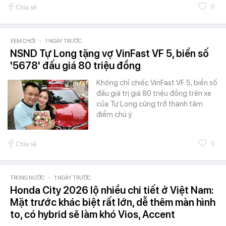
0
Chia sẻ
XEM CHƠI
-
1 NGÀY TRƯỚC
NSND Tự Long tặng vợ VinFast VF 5, biển số
'5678' đấu giá 80 triệu đồng
Không chỉ chiếc VinFast VF 5, biển số
đấu giá trị giá 80 triệu đồng trên xe
của Tự Long cũng trở thành tâm
điểm chú ý.
0
Chia sẻ
TRONG NƯỚC
-
1 NGÀY TRƯỚC
Honda City 2026 lộ nhiều chi tiết ở Việt Nam:
Mặt trước khác biệt rất lớn, dễ thêm màn hình
to, có hybrid sẽ làm khó Vios, Accent