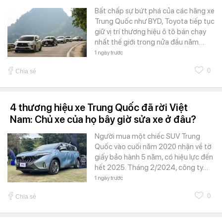
Bất chấp sự bứt phá của các hãng xe
Trung Quốc như BYD, Toyota tiếp tục
giữ vị trí thương hiệu ô tô bán chạy
nhất thế giới trong nửa đầu năm…
1 ngày trước
0
Chia sẻ
4 thương hiệu xe Trung Quốc đã rời Việt
Nam: Chủ xe của họ bây giờ sửa xe ở đâu?
Người mua một chiếc SUV Trung
Quốc vào cuối năm 2020 nhận về tờ
giấy bảo hành 5 năm, có hiệu lực đến
hết 2025. Tháng 2/2024, công ty…
1 ngày trước
0
Chia sẻ