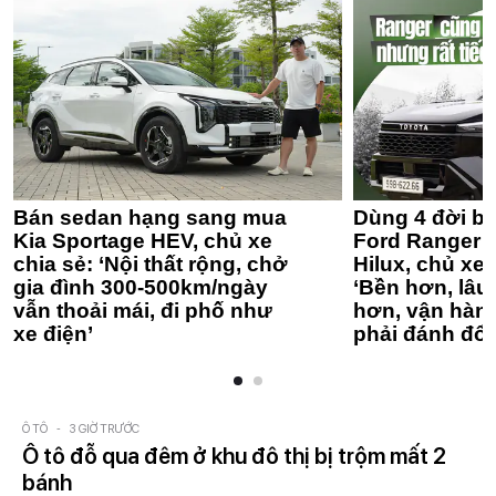
Bán sedan hạng sang mua
Dùng 4 đời bá
Kia Sportage HEV, chủ xe
Ford Ranger 
chia sẻ: ‘Nội thất rộng, chở
Hilux, chủ xe 
gia đình 300-500km/ngày
‘Bền hơn, lâu 
vẫn thoải mái, đi phố như
hơn, vận hàn
xe điện’
phải đánh đổi
Ô TÔ
-
3 GIỜ TRƯỚC
Ô tô đỗ qua đêm ở khu đô thị bị trộm mất 2
bánh