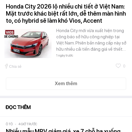
Honda City 2026 lộ nhiều chi tiết ở Việt Nam:
Mặt trước khác biệt rất lớn, dễ thêm màn hình
to, có hybrid sẽ làm khó Vios, Accent
Honda City mới vừa xuất hiện trong
công báo sở hữu công nghiệp tại
Việt Nam. Phiên bản nâng cấp này sở
hữu nhiều cải tiến đáng giá về thiết…
1 ngày trước
0
Chia sẻ
Xem thêm
ĐỌC THÊM
Ô TÔ
-
4 GIỜ TRƯỚC
Nhiều mẫu MPV giảm giá, xe 7 chỗ hạ xuống