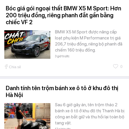
Bóc giá gói ngoại thất BMW X5 M Sport: Hơn
200 triệu đồng, riêng phanh đắt gần bằng
chiếc VF 2
BMW X5 M Sport được nâng cấp
loạt phụ kiện M Performance trị giá
206,7 triệu đồng, riêng bộ phanh đã
chiếm 160 triệu đồng.
3 giờ trước
0
Chia sẻ
Danh tính tên trộm bánh xe ô tô ở khu đô thị
Hà Nội
Sau 6 giờ gây án, tên trộm tháo 2
bánh xe ô tô ở khu đô thị Thanh Hà bị
công an bắt giữ và thu hồi lại toàn bộ
tang vật.