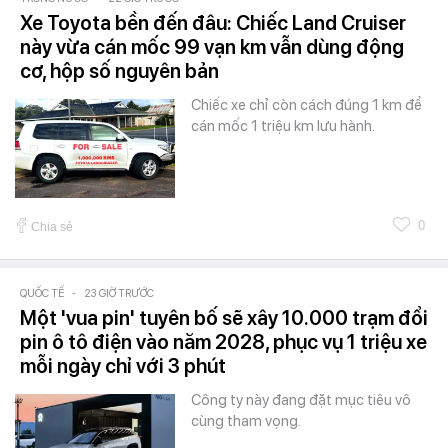
Xe Toyota bền đến đâu: Chiếc Land Cruiser
này vừa cán mốc 99 vạn km vẫn dùng động
cơ, hộp số nguyên bản
Chiếc xe chỉ còn cách đúng 1 km để
cán mốc 1 triệu km lưu hành.
0
Chia sẻ
QUỐC TẾ
-
23 GIỜ TRƯỚC
Một 'vua pin' tuyên bố sẽ xây 10.000 trạm đổi
pin ô tô điện vào năm 2028, phục vụ 1 triệu xe
mỗi ngày chỉ với 3 phút
Công ty này đang đặt mục tiêu vô
cùng tham vọng.