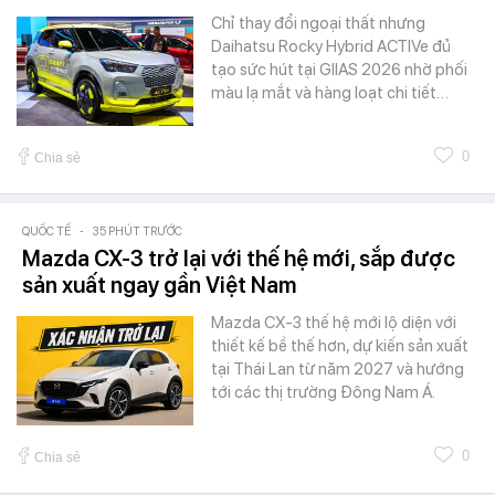
Chỉ thay đổi ngoại thất nhưng
Daihatsu Rocky Hybrid ACTIVe đủ
tạo sức hút tại GIIAS 2026 nhờ phối
màu lạ mắt và hàng loạt chi tiết…
0
Chia sẻ
QUỐC TẾ
-
35 PHÚT TRƯỚC
Mazda CX-3 trở lại với thế hệ mới, sắp được
sản xuất ngay gần Việt Nam
Mazda CX-3 thế hệ mới lộ diện với
thiết kế bề thế hơn, dự kiến sản xuất
tại Thái Lan từ năm 2027 và hướng
tới các thị trường Đông Nam Á.
0
Chia sẻ