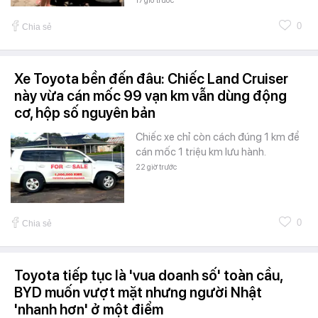
17 giờ trước
0
Chia sẻ
Xe Toyota bền đến đâu: Chiếc Land Cruiser
này vừa cán mốc 99 vạn km vẫn dùng động
cơ, hộp số nguyên bản
Chiếc xe chỉ còn cách đúng 1 km để
cán mốc 1 triệu km lưu hành.
22 giờ trước
0
Chia sẻ
Toyota tiếp tục là 'vua doanh số' toàn cầu,
BYD muốn vượt mặt nhưng người Nhật
'nhanh hơn' ở một điểm