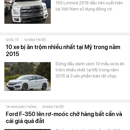
150 Limited 2016 đầu tiên xuất hiện
tại Việt Nam sử dụng động cơ…
QUỐC TẾ
-
10 NĂM TRƯỚC
10 xe bị ăn trộm nhiều nhất tại Mỹ trong năm
2015
Đứng đầu danh sách 10 mẫu xe bị ăn
trộm nhiều nhất tại Mỹ trong năm
2015 là 3 sản phẩm bán rất chạy…
TAI NẠN GIAO THÔNG
-
10 NĂM TRƯỚC
Ford F-350 lên rơ-moóc chở hàng bất cẩn và
cái giá quá đắt