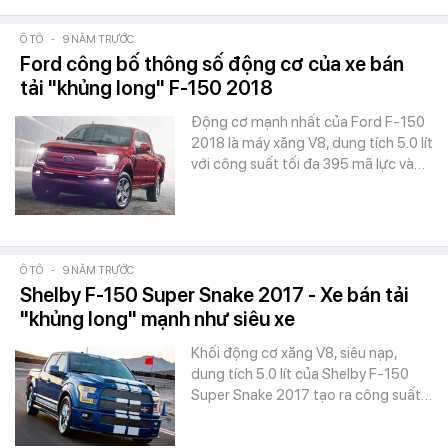
Ô TÔ
-
9 NĂM TRƯỚC
Ford công bố thông số động cơ của xe bán
tải "khủng long" F-150 2018
Động cơ mạnh nhất của Ford F-150
2018 là máy xăng V8, dung tích 5.0 lít
với công suất tối đa 395 mã lực và…
Ô TÔ
-
9 NĂM TRƯỚC
Shelby F-150 Super Snake 2017 - Xe bán tải
"khủng long" mạnh như siêu xe
Khối động cơ xăng V8, siêu nạp,
dung tích 5.0 lít của Shelby F-150
Super Snake 2017 tạo ra công suất…