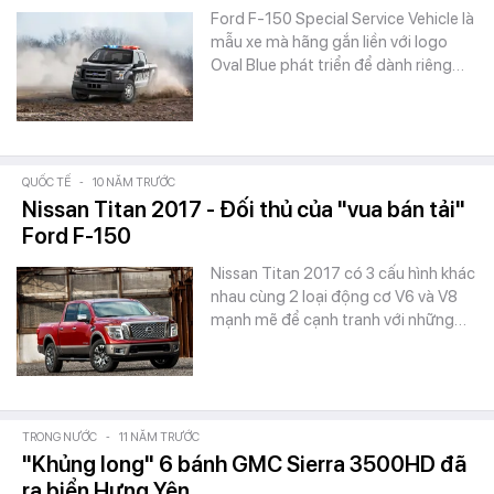
Ford F-150 Special Service Vehicle là
mẫu xe mà hãng gắn liền với logo
Oval Blue phát triển để dành riêng…
QUỐC TẾ
-
10 NĂM TRƯỚC
Nissan Titan 2017 - Đối thủ của "vua bán tải"
Ford F-150
Nissan Titan 2017 có 3 cấu hình khác
nhau cùng 2 loại động cơ V6 và V8
mạnh mẽ để cạnh tranh với những…
TRONG NƯỚC
-
11 NĂM TRƯỚC
"Khủng long" 6 bánh GMC Sierra 3500HD đã
ra biển Hưng Yên