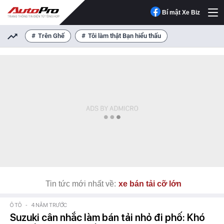
Bí mật Xe Biz
Trên Ghế
Tôi làm thật Bạn hiểu thấu
Tin tức mới nhất về:
xe bán tải cỡ lớn
Ô TÔ
-
4 NĂM TRƯỚC
Suzuki cân nhắc làm bán tải nhỏ đi phố: Khó