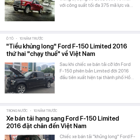
với công suất tối đa 375 mã lực và…
Ô TÔ
-
10 NĂM TRƯỚC
"Tiểu khủng long" Ford F-150 Limited 2016
thứ hai "chạy thuế" về Việt Nam
Sau khi chiếc xe bán tải cỡ lớn Ford
F-150 phiên bản Limited đời 2016
đầu tiên xuất hiện tại thành phố Hồ…
TRONG NƯỚC
-
10 NĂM TRƯỚC
Xe bán tải hạng sang Ford F-150 Limited
2016 đặt chân đến Việt Nam
Chiếc xe bán tải "khủng long" Ford F-