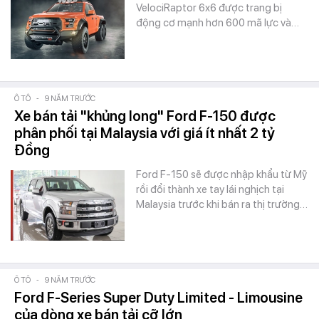
VelociRaptor 6x6 được trang bị
động cơ mạnh hơn 600 mã lực và…
Ô TÔ
-
9 NĂM TRƯỚC
Xe bán tải "khủng long" Ford F-150 được
phân phối tại Malaysia với giá ít nhất 2 tỷ
Đồng
Ford F-150 sẽ được nhập khẩu từ Mỹ
rồi đổi thành xe tay lái nghịch tại
Malaysia trước khi bán ra thị trường…
Ô TÔ
-
9 NĂM TRƯỚC
Ford F-Series Super Duty Limited - Limousine
của dòng xe bán tải cỡ lớn