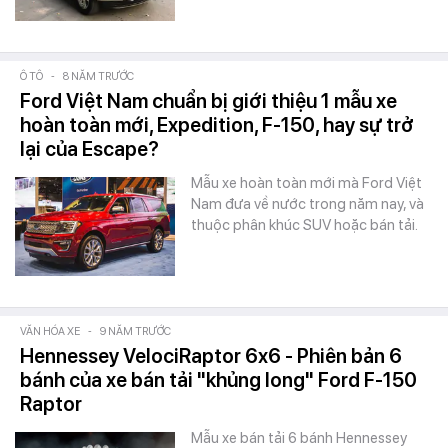
Ô TÔ
-
8 NĂM TRƯỚC
Ford Việt Nam chuẩn bị giới thiệu 1 mẫu xe
hoàn toàn mới, Expedition, F-150, hay sự trở
lại của Escape?
Mẫu xe hoàn toàn mới mà Ford Việt
Nam đưa về nước trong năm nay, và
thuộc phân khúc SUV hoặc bán tải.
VĂN HÓA XE
-
9 NĂM TRƯỚC
Hennessey VelociRaptor 6x6 - Phiên bản 6
bánh của xe bán tải "khủng long" Ford F-150
Raptor
Mẫu xe bán tải 6 bánh Hennessey