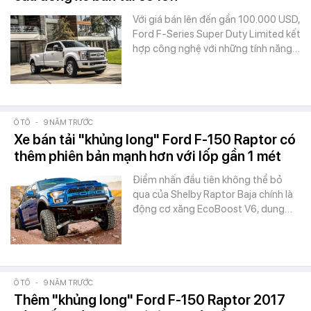
Với giá bán lên đến gần 100.000 USD,
Ford F-Series Super Duty Limited kết
hợp công nghệ với những tính năng…
Ô TÔ
-
9 NĂM TRƯỚC
Xe bán tải "khủng long" Ford F-150 Raptor có
thêm phiên bản mạnh hơn với lốp gần 1 mét
Điểm nhấn đầu tiên không thể bỏ
qua của Shelby Raptor Baja chính là
động cơ xăng EcoBoost V6, dung…
Ô TÔ
-
9 NĂM TRƯỚC
Thêm "khủng long" Ford F-150 Raptor 2017