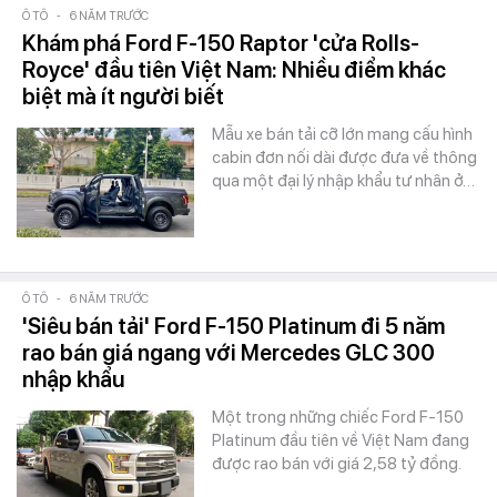
Ô TÔ
-
6 NĂM TRƯỚC
Khám phá Ford F-150 Raptor 'cửa Rolls-
Royce' đầu tiên Việt Nam: Nhiều điểm khác
biệt mà ít người biết
Mẫu xe bán tải cỡ lớn mang cấu hình
cabin đơn nối dài được đưa về thông
qua một đại lý nhập khẩu tư nhân ở…
Ô TÔ
-
6 NĂM TRƯỚC
'Siêu bán tải' Ford F-150 Platinum đi 5 năm
rao bán giá ngang với Mercedes GLC 300
nhập khẩu
Một trong những chiếc Ford F-150
Platinum đầu tiên về Việt Nam đang
được rao bán với giá 2,58 tỷ đồng.