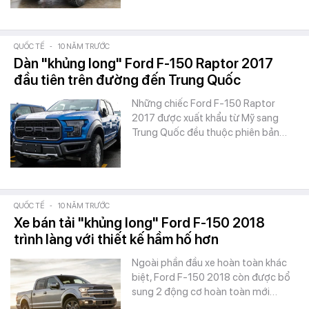
QUỐC TẾ
-
10 NĂM TRƯỚC
Dàn "khủng long" Ford F-150 Raptor 2017
đầu tiên trên đường đến Trung Quốc
Những chiếc Ford F-150 Raptor
2017 được xuất khẩu từ Mỹ sang
Trung Quốc đều thuộc phiên bản…
QUỐC TẾ
-
10 NĂM TRƯỚC
Xe bán tải "khủng long" Ford F-150 2018
trình làng với thiết kế hầm hố hơn
Ngoài phần đầu xe hoàn toàn khác
biệt, Ford F-150 2018 còn được bổ
sung 2 động cơ hoàn toàn mới…