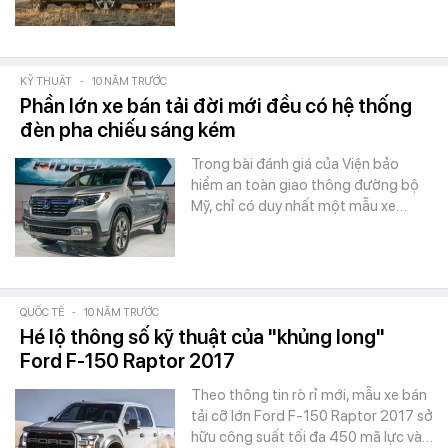
KỸ THUẬT
-
10 NĂM TRƯỚC
Phần lớn xe bán tải đời mới đều có hệ thống
đèn pha chiếu sáng kém
Trong bài đánh giá của Viện bảo
hiểm an toàn giao thông đường bộ
Mỹ, chỉ có duy nhất một mẫu xe…
QUỐC TẾ
-
10 NĂM TRƯỚC
Hé lộ thông số kỹ thuật của "khủng long"
Ford F-150 Raptor 2017
Theo thông tin rò rỉ mới, mẫu xe bán
tải cỡ lớn Ford F-150 Raptor 2017 sở
hữu công suất tối đa 450 mã lực và…