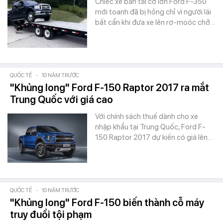
Chiếc xe bán tải cỡ lớn Ford F-350
mới toanh đã bị hỏng chỉ vì người lái
bất cẩn khi đưa xe lên rơ-moóc chở…
QUỐC TẾ
-
10 NĂM TRƯỚC
"Khủng long" Ford F-150 Raptor 2017 ra mắt
Trung Quốc với giá cao
Với chính sách thuế dành cho xe
nhập khẩu tại Trung Quốc, Ford F-
150 Raptor 2017 dự kiến có giá lên…
QUỐC TẾ
-
10 NĂM TRƯỚC
"Khủng long" Ford F-150 biến thành cỗ máy
truy đuổi tội phạm