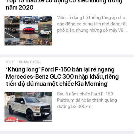
Top 10 mẫu xe có động cơ siêu khủng trong
năm 2020
Việc sử dụng hệ thống tăng áp cho
các động cơ dung tích nhỏ đang rất
phổ biến, nhưng những cỗ máy V8,…
Ô TÔ
-
6 NĂM TRƯỚC
‘Khủng long’ Ford F-150 bán lại rẻ ngang
Mercedes-Benz GLC 300 nhập khẩu, riêng
tiền độ đủ mua một chiếc Kia Morning
Sau 5 năm, chiếc Ford F-150
Platinum đã hoàn thành quãng
đường 52.000km.