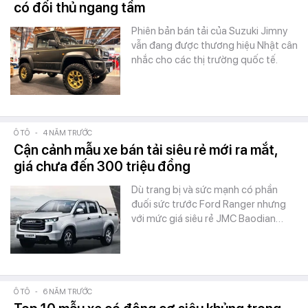
có đối thủ ngang tầm
Phiên bản bán tải của Suzuki Jimny
vẫn đang được thương hiệu Nhật cân
nhắc cho các thị trường quốc tế.
Ô TÔ
-
4 NĂM TRƯỚC
Cận cảnh mẫu xe bán tải siêu rẻ mới ra mắt,
giá chưa đến 300 triệu đồng
Dù trang bị và sức mạnh có phần
đuối sức trước Ford Ranger nhưng
với mức giá siêu rẻ JMC Baodian…
Ô TÔ
-
6 NĂM TRƯỚC