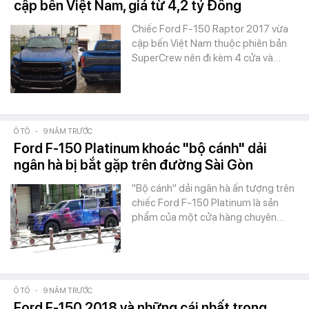
cập bến Việt Nam, giá từ 4,2 tỷ Đồng
Chiếc Ford F-150 Raptor 2017 vừa
cập bến Việt Nam thuộc phiên bản
SuperCrew nên đi kèm 4 cửa và…
Ô TÔ
-
9 NĂM TRƯỚC
Ford F-150 Platinum khoác "bộ cánh" dải
ngân hà bị bắt gặp trên đường Sài Gòn
"Bộ cánh" dải ngân hà ấn tượng trên
chiếc Ford F-150 Platinum là sản
phẩm của một cửa hàng chuyên…
Ô TÔ
-
9 NĂM TRƯỚC
Ford F-150 2018 và những cái nhất trong