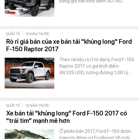
bằng giá bán khởi điểm 40.760…
QUỐC TẾ
-
10 NĂM TRƯỚC
Rò rỉ giá bán của xe bán tải "khủng long" Ford
F-150 Raptor 2017
Theo tài liệu rò rỉ từ đại lý, Ford F-150
Raptor 2017 có giá khởi điểm
48.325 USD, tương đương 1,08 tỷ…
QUỐC TẾ
-
10 NĂM TRƯỚC
Xe bán tải "khủng long" Ford F-150 2017 có
"trái tim" mạnh mẽ hơn
Ở phiên bản 2017, Ford F-150 được
trang bị động cơ EcoBoost V6 mới