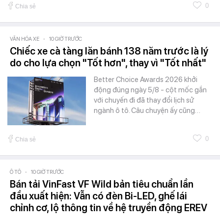
0
Chia sẻ
VĂN HÓA XE
-
10 GIỜ TRƯỚC
Chiếc xe cà tàng lăn bánh 138 năm trước là lý
do cho lựa chọn "Tốt hơn", thay vì "Tốt nhất"
Better Choice Awards 2026 khởi
động đúng ngày 5/8 - cột mốc gắn
với chuyến đi đã thay đổi lịch sử
ngành ô tô. Câu chuyện ấy cũng…
0
Chia sẻ
Ô TÔ
-
10 GIỜ TRƯỚC
Bán tải VinFast VF Wild bản tiêu chuẩn lần
đầu xuất hiện: Vẫn có đèn Bi-LED, ghế lái
chỉnh cơ, lộ thông tin về hệ truyền động EREV