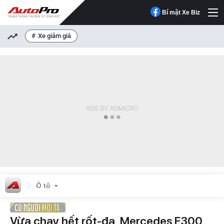
Bí mật Xe Biz
Xe giảm giá
Ô tô
Vừa chạy hết rốt-đa, Mercedes E300