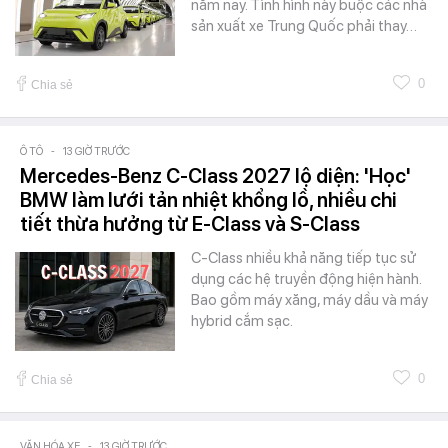
năm nay. Tình hình này buộc các nhà
sản xuất xe Trung Quốc phải thay…
0
Chia sẻ
Ô TÔ
-
13 GIỜ TRƯỚC
Mercedes-Benz C-Class 2027 lộ diện: 'Học'
BMW làm lưới tản nhiệt khổng lồ, nhiều chi
tiết thừa hưởng từ E-Class và S-Class
C-Class nhiều khả năng tiếp tục sử
dụng các hệ truyền động hiện hành.
Bao gồm máy xăng, máy dầu và máy
hybrid cắm sạc.
0
Chia sẻ
VĂN HÓA XE
-
13 GIỜ TRƯỚC