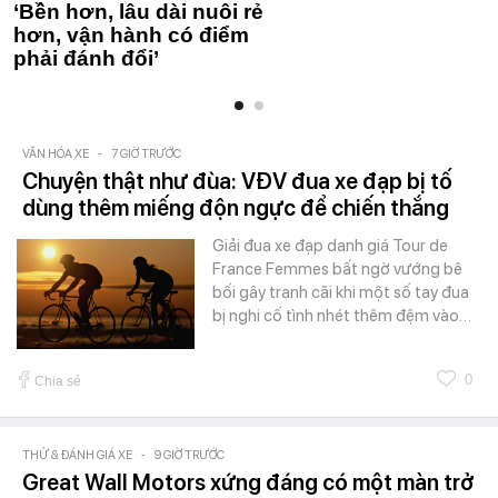
‘Bền hơn, lâu dài nuôi rẻ
hơn, vận hành có điểm
phải đánh đổi’
VĂN HÓA XE
-
7 GIỜ TRƯỚC
Chuyện thật như đùa: VĐV đua xe đạp bị tố
dùng thêm miếng độn ngực để chiến thắng
Giải đua xe đạp danh giá Tour de
France Femmes bất ngờ vướng bê
bối gây tranh cãi khi một số tay đua
bị nghi cố tình nhét thêm đệm vào…
0
Chia sẻ
THỬ & ĐÁNH GIÁ XE
-
9 GIỜ TRƯỚC
Great Wall Motors xứng đáng có một màn trở