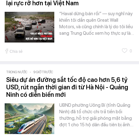
lại rực rỡ hơn tại Việt Nam
“Haval dừng bán rồi” — suy nghĩ này
khiến tôi dần quên Great Wall
Motors, và cũng chính là lý do tôi liều
sang Trung Quốc xem họ thực sự là…
0
Chia sẻ
TRONG NƯỚC
-
9 GIỜ TRƯỚC
Siêu dự án đường sắt tốc độ cao hơn 5,6 tỷ
USD, rút ngắn thời gian đi từ Hà Nội - Quảng
Ninh có diễn biến mới
UBND phường Uông Bí (tỉnh Quảng
Ninh) đã tổ chức chi trả tiền bồi
thường, hỗ trợ giải phóng mặt bằng
đợt 1 cho 15 hộ dân đầu tiên bị ảnh…