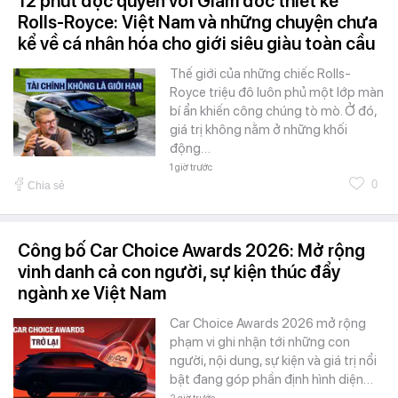
12 phút độc quyền với Giám đốc thiết kế
Rolls-Royce: Việt Nam và những chuyện chưa
kể về cá nhân hóa cho giới siêu giàu toàn cầu
Thế giới của những chiếc Rolls-
Royce triệu đô luôn phủ một lớp màn
bí ẩn khiến công chúng tò mò. Ở đó,
giá trị không nằm ở những khối
động…
1 giờ trước
0
Chia sẻ
Công bố Car Choice Awards 2026: Mở rộng
vinh danh cả con người, sự kiện thúc đẩy
ngành xe Việt Nam
Car Choice Awards 2026 mở rộng
phạm vi ghi nhận tới những con
người, nội dung, sự kiện và giá trị nổi
bật đang góp phần định hình diện…