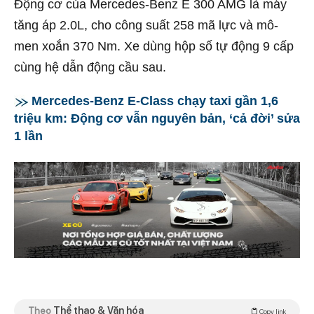
Động cơ của Mercedes-Benz E 300 AMG là máy
tăng áp 2.0L, cho công suất 258 mã lực và mô-
men xoắn 370 Nm. Xe dùng hộp số tự động 9 cấp
cùng hệ dẫn động cầu sau.
Mercedes-Benz E-Class chạy taxi gần 1,6
triệu km: Động cơ vẫn nguyên bản, ‘cả đời’ sửa
1 lần
Theo
Thể thao & Văn hóa
Copy link