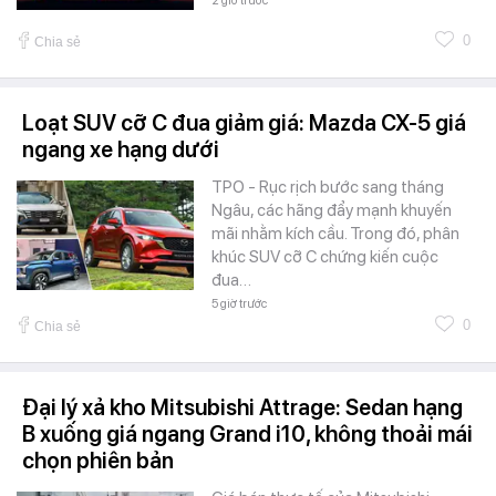
2 giờ trước
0
Chia sẻ
Loạt SUV cỡ C đua giảm giá: Mazda CX-5 giá
ngang xe hạng dưới
TPO - Rục rịch bước sang tháng
Ngâu, các hãng đẩy mạnh khuyến
mãi nhằm kích cầu. Trong đó, phân
khúc SUV cỡ C chứng kiến cuộc
đua…
5 giờ trước
0
Chia sẻ
Đại lý xả kho Mitsubishi Attrage: Sedan hạng
B xuống giá ngang Grand i10, không thoải mái
chọn phiên bản