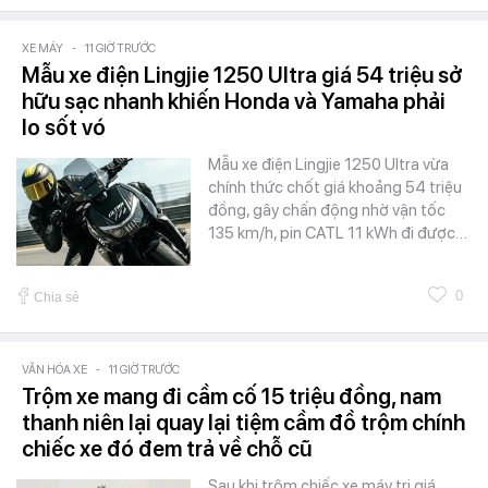
XE MÁY
-
11 GIỜ TRƯỚC
Mẫu xe điện Lingjie 1250 Ultra giá 54 triệu sở
hữu sạc nhanh khiến Honda và Yamaha phải
lo sốt vó
Mẫu xe điện Lingjie 1250 Ultra vừa
chính thức chốt giá khoảng 54 triệu
đồng, gây chấn động nhờ vận tốc
135 km/h, pin CATL 11 kWh đi được…
0
Chia sẻ
VĂN HÓA XE
-
11 GIỜ TRƯỚC
Trộm xe mang đi cầm cố 15 triệu đồng, nam
thanh niên lại quay lại tiệm cầm đồ trộm chính
chiếc xe đó đem trả về chỗ cũ
Sau khi trộm chiếc xe máy trị giá