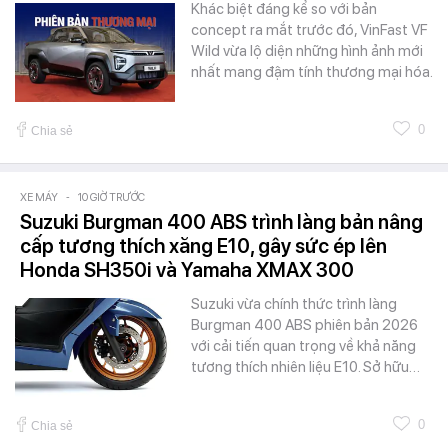
Khác biệt đáng kể so với bản
concept ra mắt trước đó, VinFast VF
Wild vừa lộ diện những hình ảnh mới
nhất mang đậm tính thương mại hóa.
0
Chia sẻ
XE MÁY
-
10 GIỜ TRƯỚC
Suzuki Burgman 400 ABS trình làng bản nâng
cấp tương thích xăng E10, gây sức ép lên
Honda SH350i và Yamaha XMAX 300
Suzuki vừa chính thức trình làng
Burgman 400 ABS phiên bản 2026
với cải tiến quan trọng về khả năng
tương thích nhiên liệu E10. Sở hữu…
0
Chia sẻ