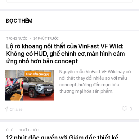
ĐỌC THÊM
TRONG NƯỚC
-
34 PHÚT TRƯỚC
Lộ rõ khoang nội thất của VinFast VF Wild:
Không có HUD, ghế chỉnh cơ, màn hình cảm
ứng nhỏ hơn bản concept
Nguyên mẫu VinFast VF Wild này có
nội thất thay đổi nhiều so với mẫu
concept, hướng đến mục tiêu
thương mại hóa sản phẩm.
0
Chia sẻ
Ô TÔ
-
1 GIỜ TRƯỚC
12 phút độc quyền với Giám đốc thiết kế