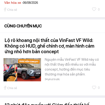
Văn hóa xe
-06/08/2026
0
Chia sẻ
CÙNG CHUYÊN MỤC
Lộ rõ khoang nội thất của VinFast VF Wild:
Không có HUD, ghế chỉnh cơ, màn hình cảm
ứng nhỏ hơn bản concept
Nguyên mẫu VinFast VF Wild này có
nội thất thay đổi nhiều so với mẫu
concept, hướng đến mục tiêu
thương mại hóa sản phẩm.
34 phút trước
0
Chia sẻ