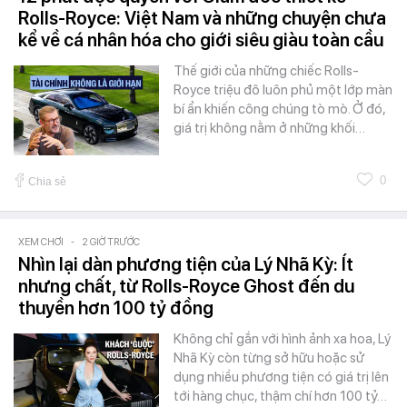
Rolls-Royce: Việt Nam và những chuyện chưa
kể về cá nhân hóa cho giới siêu giàu toàn cầu
Thế giới của những chiếc Rolls-
Royce triệu đô luôn phủ một lớp màn
bí ẩn khiến công chúng tò mò. Ở đó,
giá trị không nằm ở những khối…
0
Chia sẻ
XEM CHƠI
-
2 GIỜ TRƯỚC
Nhìn lại dàn phương tiện của Lý Nhã Kỳ: Ít
nhưng chất, từ Rolls-Royce Ghost đến du
thuyền hơn 100 tỷ đồng
Không chỉ gắn với hình ảnh xa hoa, Lý
Nhã Kỳ còn từng sở hữu hoặc sử
dụng nhiều phương tiện có giá trị lên
tới hàng chục, thậm chí hơn 100 tỷ…