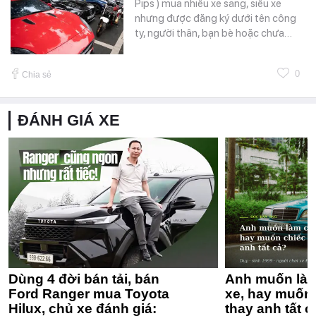
Pips ) mua nhiều xe sang, siêu xe
nhưng được đăng ký dưới tên công
ty, người thân, bạn bè hoặc chưa…
0
Chia sẻ
ĐÁNH GIÁ XE
Dùng 4 đời bán tải, bán
Anh muốn làm
Ford Ranger mua Toyota
xe, hay muốn 
Hilux, chủ xe đánh giá:
thay anh tất c