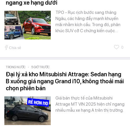
ngang xe hạng dưới
TPO - Rục rịch bước sang tháng
Ngâu, các hãng đẩy mạnh khuyến
mãi nhằm kích cầu. Trong đó, phân
khúc SUV cỡ C chứng kiến cuộc…
0
Chia sẻ
TRONG NƯỚC
-
5 GIỜ TRƯỚC
Đại lý xả kho Mitsubishi Attrage: Sedan hạng
B xuống giá ngang Grand i10, không thoải mái
chọn phiên bản
Giá bán thực tế của Mitsubishi
Attrage MT VIN 2025 hiện chỉ ngang
nhiều mẫu xe hạng A trên thị trường.