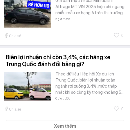
Giá bán thực tế của Mitsubishi
Attrage MT VIN 2025 hiện chỉ ngang
nhiều mẫu xe hạng A trên thị trường.
5 giờ trước
0
Chia sẻ
Biên lợi nhuận chỉ còn 3,4%, các hãng xe
Trung Quốc đánh đổi bằng gì?
Theo dữ liệu Hiệp hội Xe du lịch
Trung Quốc, biên lợi nhuận toàn
ngành rơi xuống 3,4%, mức thấp
nhất khi so cùng kỳ trong khoảng 5…
6 giờ trước
0
Chia sẻ
Xem thêm