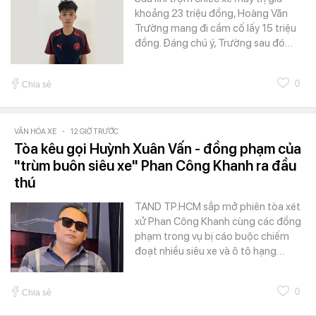
khoảng 23 triệu đồng, Hoàng Văn
Trường mang đi cầm cố lấy 15 triệu
đồng. Đáng chú ý, Trường sau đó…
0
Chia sẻ
VĂN HÓA XE
-
12 GIỜ TRƯỚC
Tòa kêu gọi Huỳnh Xuân Vấn - đồng phạm của
"trùm buôn siêu xe" Phan Công Khanh ra đầu
thú
TAND TP.HCM sắp mở phiên tòa xét
xử Phan Công Khanh cùng các đồng
phạm trong vụ bị cáo buộc chiếm
đoạt nhiều siêu xe và ô tô hạng…
0
Chia sẻ