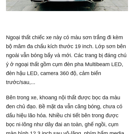
Ngoại thất chiếc xe này có màu sơn trắng đi kèm
bộ mâm đa chấu kích thước 19 inch. Lớp sơn bên
ngoài vẫn bóng bẩy và mới. Các trang bị đáng chú
ý ở ngoại thất gồm cụm đèn pha Multibeam LED,
đèn hậu LED, camera 360 độ, cảm biến
trước/sau,...
Bên trong xe, khoang nội thất được bọc da màu
đen chủ đạo. Bề mặt da vẫn căng bóng, chưa có
dấu hiệu lão hóa. Nhiều chi tiết bên trong được
bọc ni-lông như dây đai an toàn, ghế ngồi, cụm
màn hình 12,3 inch sau vô-lăng, phím bấm media.