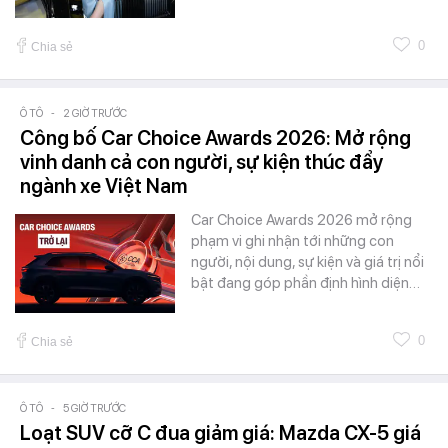
0
Chia sẻ
Ô TÔ
-
2 GIỜ TRƯỚC
Công bố Car Choice Awards 2026: Mở rộng
vinh danh cả con người, sự kiện thúc đẩy
ngành xe Việt Nam
Car Choice Awards 2026 mở rộng
phạm vi ghi nhận tới những con
người, nội dung, sự kiện và giá trị nổi
bật đang góp phần định hình diện…
0
Chia sẻ
Ô TÔ
-
5 GIỜ TRƯỚC
Loạt SUV cỡ C đua giảm giá: Mazda CX-5 giá