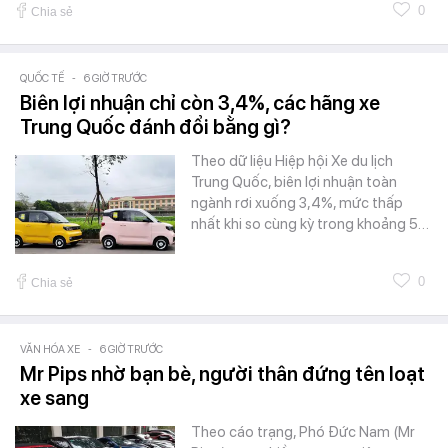
0
Chia sẻ
QUỐC TẾ
-
6 GIỜ TRƯỚC
Biên lợi nhuận chỉ còn 3,4%, các hãng xe
Trung Quốc đánh đổi bằng gì?
Theo dữ liệu Hiệp hội Xe du lịch
Trung Quốc, biên lợi nhuận toàn
ngành rơi xuống 3,4%, mức thấp
nhất khi so cùng kỳ trong khoảng 5…
0
Chia sẻ
VĂN HÓA XE
-
6 GIỜ TRƯỚC
Mr Pips nhờ bạn bè, người thân đứng tên loạt
xe sang
Theo cáo trạng, Phó Đức Nam (Mr