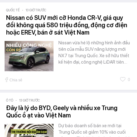
QUỐC TẾ
-
13 GIỜ TRƯỚC
Nissan có SUV mới cỡ Honda CR-V, giá quy
đổi không quá 580 triệu đồng, động cơ điện
hoặc EREV, bán ở sát Việt Nam
Nissan vừa hé lộ những hình ảnh đầu
tiên của mẫu SUV năng lượng mới
NX7 tại Trung Quốc. Xe sở hữu thiết
kế hiện đại, công nghệ LiDAR tiên…
0
Chia sẻ
Ô TÔ
-
13 GIỜ TRƯỚC
Đây là lý do BYD, Geely và nhiều xe Trung
Quốc ồ ạt vào Việt Nam
Dự báo doanh số bán xe mới tại
Trung Quốc sẽ giảm 10% vào cuối