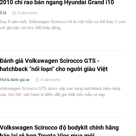
2010 chỉ rao bán ngang Hyundai Grand i10
Ô tô
8 năm trước
Sau 8 năm tuổi, Volkswagen Scirocco sẽ là một mẫu xe thể thao 2 cửa
với giá bán chỉ hơn 500 triệu đồng.
Đánh giá Volkswagen Scirocco GTS -
hatchback "nổi loạn" cho người giàu Việt
Thử & đánh giá xe
8 năm trước
Volkswagen Scirocco GTS được xếp vào hạng hatchback hiệu năng
cao, bởi thế, vận hành là điểm đắt giá nhất trên mẫu xe này.
Volkswagen Scirocco độ bodykit chính hãng
bán lại rẻ hơn Toyota Vios mua mới