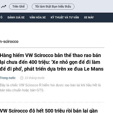
Trên Ghế
Tôi làm thật Bạn hiểu thấu
TÔ
ĐÁNH GIÁ XE
VĂN HÓA XE
KỸ THUẬT VÀ TƯ VẤN
XE MÁY
n-scirocco
Hàng hiếm VW Scirocco bản thể thao rao bán
lại chưa đến 400 triệu: 'Xe nhỏ gọn để đi làm
để đi phố', phát triển dựa trên xe đua Le Mans
Trong nước
10 tháng trước
Đây là chiếc VW Scirocco R hiếm hoi được rao bán lại khi hầu hết là
bản tiêu chuẩn hoặc bản GTS.
VW Scirocco độ hết 500 triệu rồi bán lại gần