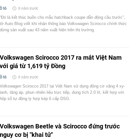
Ô tô
9 năm trước
“Đó là kết thúc buồn cho mẫu hatchback coupe dẫn động cầu trước”,
tờ Auto Blog viết khi nhận thông báo Volkswagen Scirocco chính thức
dừng sản xuất sau 43 năm xuất hiện trên thị trường.
Volkswagen Scirocco 2017 ra mắt Việt Nam
với giá từ 1,619 tỷ Đồng
Ô tô
9 năm trước
Volkswagen Scirocco 2017 tại Việt Nam sử dụng động cơ xăng 4 xy-
lanh, tăng áp, phun nhiên liệu trực tiếp, dung tích 2.0 lít, kết hợp với
hộp số tự động ly hợp kép 6 cấp DSG.
Volkswagen Beetle và Scirocco đứng trước
nguy cơ bị "khai tử"