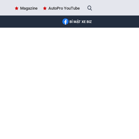
Magazine
AutoPro YouTube
BÍ MẬT XE BIZ