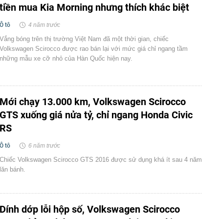
tiền mua Kia Morning nhưng thích khác biệt
Ô tô
4 năm trước
Vắng bóng trên thị trường Việt Nam đã một thời gian, chiếc
Volkswagen Scirocco được rao bán lại với mức giá chỉ ngang tầm
những mẫu xe cỡ nhỏ của Hàn Quốc hiện nay.
Mới chạy 13.000 km, Volkswagen Scirocco
GTS xuống giá nửa tỷ, chỉ ngang Honda Civic
RS
Ô tô
6 năm trước
Chiếc Volkswagen Scirocco GTS 2016 được sử dụng khá ít sau 4 năm
lăn bánh.
Dính dớp lỗi hộp số, Volkswagen Scirocco