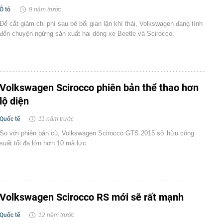
Ô tô
9 năm trước
Để cắt giảm chi phí sau bê bối gian lận khí thải, Volkswagen đang tính
đến chuyện ngừng sản xuất hai dòng xe Beetle và Scirocco.
Volkswagen Scirocco phiên bản thể thao hơn
lộ diện
Quốc tế
11 năm trước
So với phiên bản cũ, Volkswagen Scirocco GTS 2015 sở hữu công
suất tối đa lớn hơn 10 mã lực.
Volkswagen Scirocco RS mới sẽ rất mạnh
Quốc tế
12 năm trước