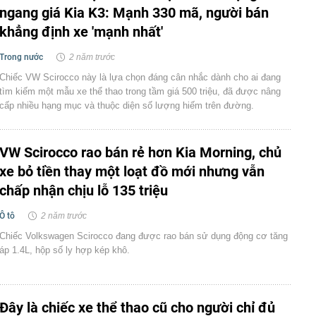
ngang giá Kia K3: Mạnh 330 mã, người bán
khẳng định xe 'mạnh nhất'
Trong nước
2 năm trước
Chiếc VW Scirocco này là lựa chọn đáng cân nhắc dành cho ai đang
tìm kiếm một mẫu xe thể thao trong tầm giá 500 triệu, đã được nâng
cấp nhiều hạng mục và thuộc diện số lượng hiếm trên đường.
VW Scirocco rao bán rẻ hơn Kia Morning, chủ
xe bỏ tiền thay một loạt đồ mới nhưng vẫn
chấp nhận chịu lỗ 135 triệu
Ô tô
2 năm trước
Chiếc Volkswagen Scirocco đang được rao bán sử dụng động cơ tăng
áp 1.4L, hộp số ly hợp kép khô.
Đây là chiếc xe thể thao cũ cho người chỉ đủ