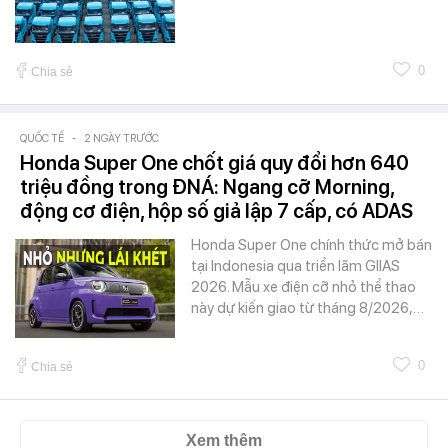
0
Chia sẻ
QUỐC TẾ
-
2 NGÀY TRƯỚC
Honda Super One chốt giá quy đổi hơn 640
triệu đồng trong ĐNÁ: Ngang cỡ Morning,
động cơ điện, hộp số giả lập 7 cấp, có ADAS
Honda Super One chính thức mở bán
tại Indonesia qua triển lãm GIIAS
2026. Mẫu xe điện cỡ nhỏ thể thao
này dự kiến giao từ tháng 8/2026,…
0
Chia sẻ
Xem thêm