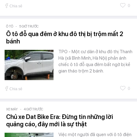
0
Chia sẻ
Ô TÔ
-
5 GIỜ TRƯỚC
Ô tô đỗ qua đêm ở khu đô thị bị trộm mất 2
bánh
TPO - Một cư dân ở khu đô thị Thanh
Hà (xã Bình Minh, Hà Nội) phản ánh
chiếc ô tô đỗ qua đêm bất ngờ bị kẻ
gian tháo trộm 2 bánh.
0
Chia sẻ
XE MÁY
-
4 GIỜ TRƯỚC
Chủ xe Dat Bike Era: Đừng tin những lời
quảng cáo, đây mới là sự thật
Việc một người đã quen với ô tô điện