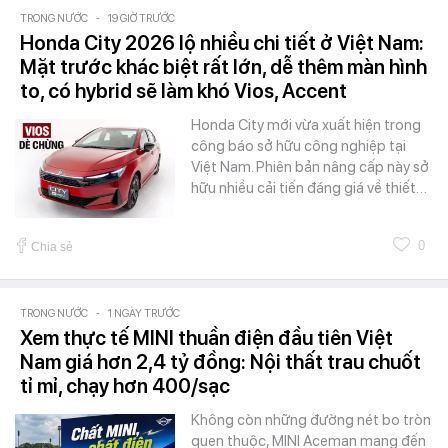
TRONG NƯỚC
-
19 GIỜ TRƯỚC
Honda City 2026 lộ nhiều chi tiết ở Việt Nam:
Mặt trước khác biệt rất lớn, dễ thêm màn hình
to, có hybrid sẽ làm khó Vios, Accent
Honda City mới vừa xuất hiện trong
công báo sở hữu công nghiệp tại
Việt Nam. Phiên bản nâng cấp này sở
hữu nhiều cải tiến đáng giá về thiết…
0
Chia sẻ
TRONG NƯỚC
-
1 NGÀY TRƯỚC
Xem thực tế MINI thuần điện đầu tiên Việt
Nam giá hơn 2,4 tỷ đồng: Nội thất trau chuốt
tỉ mỉ, chạy hơn 400/sạc
Không còn những đường nét bo tròn
quen thuộc, MINI Aceman mang đến