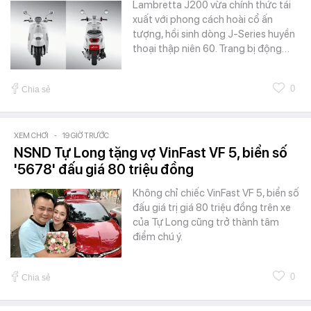
Lambretta J200 vừa chính thức tái
xuất với phong cách hoài cổ ấn
tượng, hồi sinh dòng J-Series huyền
thoại thập niên 60. Trang bị động…
0
Chia sẻ
XEM CHƠI
-
19 GIỜ TRƯỚC
NSND Tự Long tặng vợ VinFast VF 5, biển số
'5678' đấu giá 80 triệu đồng
Không chỉ chiếc VinFast VF 5, biển số
đấu giá trị giá 80 triệu đồng trên xe
của Tự Long cũng trở thành tâm
điểm chú ý.
0
Chia sẻ