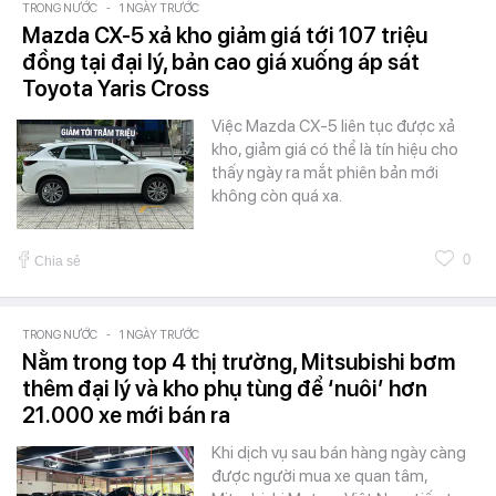
TRONG NƯỚC
-
1 NGÀY TRƯỚC
Mazda CX-5 xả kho giảm giá tới 107 triệu
đồng tại đại lý, bản cao giá xuống áp sát
Toyota Yaris Cross
Việc Mazda CX-5 liên tục được xả
kho, giảm giá có thể là tín hiệu cho
thấy ngày ra mắt phiên bản mới
không còn quá xa.
0
Chia sẻ
TRONG NƯỚC
-
1 NGÀY TRƯỚC
Nằm trong top 4 thị trường, Mitsubishi bơm
thêm đại lý và kho phụ tùng để ‘nuôi’ hơn
21.000 xe mới bán ra
Khi dịch vụ sau bán hàng ngày càng
được người mua xe quan tâm,