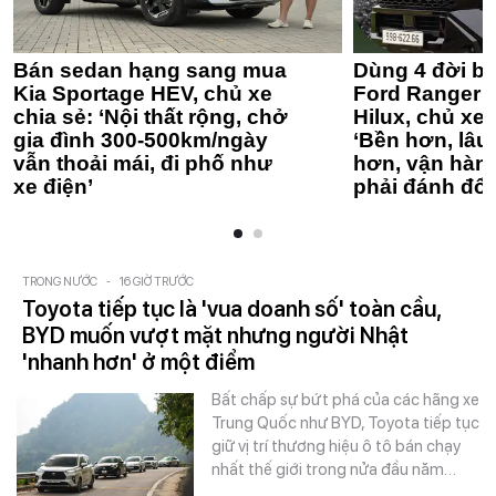
Bán sedan hạng sang mua
Dùng 4 đời bá
Kia Sportage HEV, chủ xe
Ford Ranger 
chia sẻ: ‘Nội thất rộng, chở
Hilux, chủ xe 
gia đình 300-500km/ngày
‘Bền hơn, lâu 
vẫn thoải mái, đi phố như
hơn, vận hàn
xe điện’
phải đánh đổi
TRONG NƯỚC
-
16 GIỜ TRƯỚC
Toyota tiếp tục là 'vua doanh số' toàn cầu,
BYD muốn vượt mặt nhưng người Nhật
'nhanh hơn' ở một điểm
Bất chấp sự bứt phá của các hãng xe
Trung Quốc như BYD, Toyota tiếp tục
giữ vị trí thương hiệu ô tô bán chạy
nhất thế giới trong nửa đầu năm…