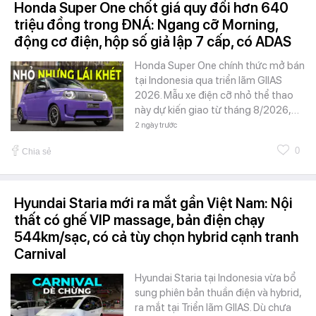
Honda Super One chốt giá quy đổi hơn 640
triệu đồng trong ĐNÁ: Ngang cỡ Morning,
động cơ điện, hộp số giả lập 7 cấp, có ADAS
Honda Super One chính thức mở bán
tại Indonesia qua triển lãm GIIAS
2026. Mẫu xe điện cỡ nhỏ thể thao
này dự kiến giao từ tháng 8/2026,…
2 ngày trước
0
Chia sẻ
Hyundai Staria mới ra mắt gần Việt Nam: Nội
thất có ghế VIP massage, bản điện chạy
544km/sạc, có cả tùy chọn hybrid cạnh tranh
Carnival
Hyundai Staria tại Indonesia vừa bổ
sung phiên bản thuần điện và hybrid,
ra mắt tại Triển lãm GIIAS. Dù chưa