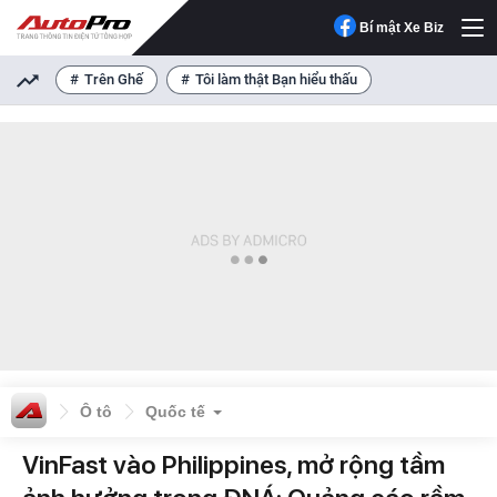
Bí mật Xe Biz
Trên Ghế
Tôi làm thật Bạn hiểu thấu
Ô tô
Quốc tế
VinFast vào Philippines, mở rộng tầm