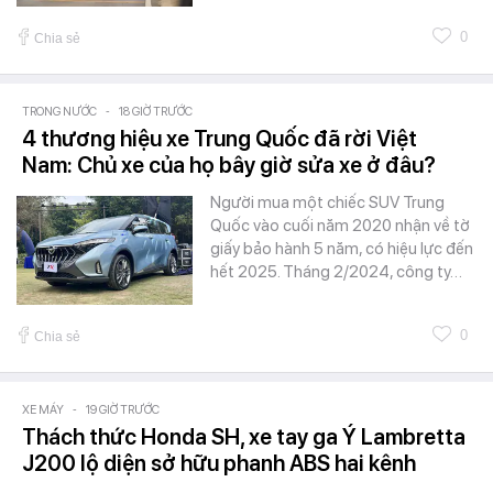
0
Chia sẻ
TRONG NƯỚC
-
18 GIỜ TRƯỚC
4 thương hiệu xe Trung Quốc đã rời Việt
Nam: Chủ xe của họ bây giờ sửa xe ở đâu?
Người mua một chiếc SUV Trung
Quốc vào cuối năm 2020 nhận về tờ
giấy bảo hành 5 năm, có hiệu lực đến
hết 2025. Tháng 2/2024, công ty…
0
Chia sẻ
XE MÁY
-
19 GIỜ TRƯỚC
Thách thức Honda SH, xe tay ga Ý Lambretta
J200 lộ diện sở hữu phanh ABS hai kênh