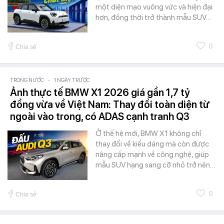
một diện mạo vuông vức và hiện đại
hơn, đồng thời trở thành mẫu SUV…
0
Chia sẻ
TRONG NƯỚC
-
1 NGÀY TRƯỚC
Ảnh thực tế BMW X1 2026 giá gần 1,7 tỷ
đồng vừa về Việt Nam: Thay đổi toàn diện từ
ngoài vào trong, có ADAS cạnh tranh Q3
Ở thế hệ mới, BMW X1 không chỉ
thay đổi về kiểu dáng mà còn được
nâng cấp mạnh về công nghệ, giúp
mẫu SUV hạng sang cỡ nhỏ trở nên…
0
Chia sẻ