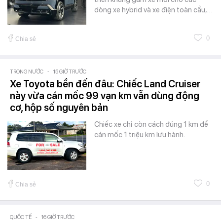
dòng xe hybrid và xe điện toàn cầu,…
0
Chia sẻ
TRONG NƯỚC
-
15 GIỜ TRƯỚC
Xe Toyota bền đến đâu: Chiếc Land Cruiser
này vừa cán mốc 99 vạn km vẫn dùng động
cơ, hộp số nguyên bản
Chiếc xe chỉ còn cách đúng 1 km để
cán mốc 1 triệu km lưu hành.
0
Chia sẻ
QUỐC TẾ
-
16 GIỜ TRƯỚC