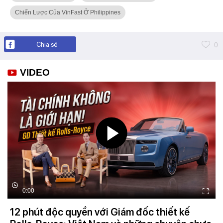
Chiến Lược Của VinFast Ở Philippines
Chia sẻ
0
VIDEO
0:00
12 phút độc quyền với Giám đốc thiết kế