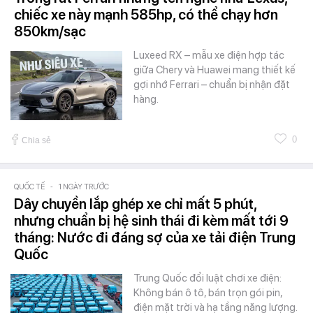
chiếc xe này mạnh 585hp, có thể chạy hơn
850km/sạc
Luxeed RX – mẫu xe điện hợp tác
giữa Chery và Huawei mang thiết kế
gợi nhớ Ferrari – chuẩn bị nhận đặt
hàng.
0
Chia sẻ
QUỐC TẾ
-
1 NGÀY TRƯỚC
Dây chuyền lắp ghép xe chỉ mất 5 phút,
nhưng chuẩn bị hệ sinh thái đi kèm mất tới 9
tháng: Nước đi đáng sợ của xe tải điện Trung
Quốc
Trung Quốc đổi luật chơi xe điện:
Không bán ô tô, bán trọn gói pin,
điện mặt trời và hạ tầng năng lượng.