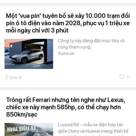
Một 'vua pin' tuyên bố sẽ xây 10.000 trạm đổi
pin ô tô điện vào năm 2028, phục vụ 1 triệu xe
mỗi ngày chỉ với 3 phút
Công ty này đang đặt mục tiêu vô
cùng tham vọng.
16 giờ trước
0
Chia sẻ
Trông rất Ferrari nhưng tên nghe như Lexus,
chiếc xe này mạnh 585hp, có thể chạy hơn
850km/sạc
Luxeed RX – mẫu xe điện hợp tác
giữa Chery và Huawei mang thiết kế