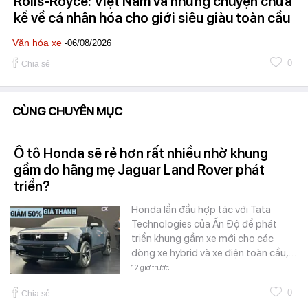
Rolls-Royce: Việt Nam và những chuyện chưa
kể về cá nhân hóa cho giới siêu giàu toàn cầu
Văn hóa xe
-06/08/2026
0
Chia sẻ
CÙNG CHUYÊN MỤC
Ô tô Honda sẽ rẻ hơn rất nhiều nhờ khung
gầm do hãng mẹ Jaguar Land Rover phát
triển?
Honda lần đầu hợp tác với Tata
Technologies của Ấn Độ để phát
triển khung gầm xe mới cho các
dòng xe hybrid và xe điện toàn cầu,…
12 giờ trước
0
Chia sẻ