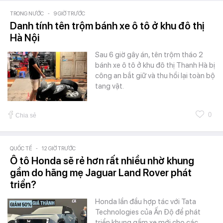
TRONG NƯỚC
-
9 GIỜ TRƯỚC
Danh tính tên trộm bánh xe ô tô ở khu đô thị
Hà Nội
Sau 6 giờ gây án, tên trộm tháo 2
bánh xe ô tô ở khu đô thị Thanh Hà bị
công an bắt giữ và thu hồi lại toàn bộ
tang vật.
0
Chia sẻ
QUỐC TẾ
-
12 GIỜ TRƯỚC
Ô tô Honda sẽ rẻ hơn rất nhiều nhờ khung
gầm do hãng mẹ Jaguar Land Rover phát
triển?
Honda lần đầu hợp tác với Tata
Technologies của Ấn Độ để phát
triển khung gầm xe mới cho các