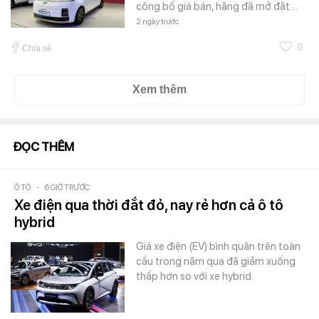
công bố giá bán, hãng đã mở đặt…
2 ngày trước
0
Chia sẻ
Xem thêm
ĐỌC THÊM
Ô TÔ
-
6 GIỜ TRƯỚC
Xe điện qua thời đắt đỏ, nay rẻ hơn cả ô tô
hybrid
Giá xe điện (EV) bình quân trên toàn
cầu trong năm qua đã giảm xuống
thấp hơn so với xe hybrid.