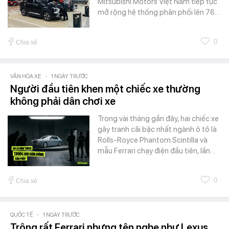
Mitsubishi Motors Việt Nam tiếp tục
mở rộng hệ thống phân phối lên 76…
0
Chia sẻ
VĂN HÓA XE
-
1 NGÀY TRƯỚC
Người đầu tiên khen một chiếc xe thường
không phải dân chơi xe
Trong vài tháng gần đây, hai chiếc xe
gây tranh cãi bậc nhất ngành ô tô là
Rolls-Royce Phantom Scintilla và
mẫu Ferrari chạy điện đầu tiên, lần…
0
Chia sẻ
QUỐC TẾ
-
1 NGÀY TRƯỚC
Trông rất Ferrari nhưng tên nghe như Lexus,