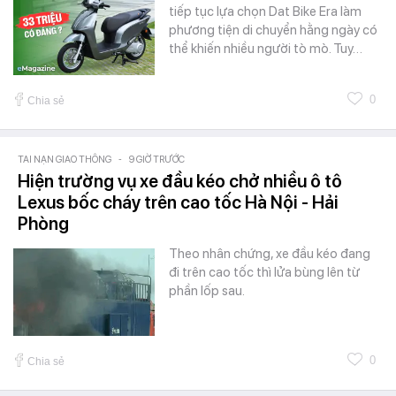
tiếp tục lựa chọn Dat Bike Era làm
phương tiện di chuyển hằng ngày có
thể khiến nhiều người tò mò. Tuy…
0
Chia sẻ
TAI NẠN GIAO THÔNG
-
9 GIỜ TRƯỚC
Hiện trường vụ xe đầu kéo chở nhiều ô tô
Lexus bốc cháy trên cao tốc Hà Nội - Hải
Phòng
Theo nhân chứng, xe đầu kéo đang
đi trên cao tốc thì lửa bùng lên từ
phần lốp sau.
0
Chia sẻ