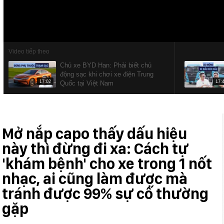
Video tiếp theo
Chủ xe BYD Han: Phải biết chủ
động sạc khi chơi xe điện Trung
17:02
17:
Quốc tại Việt Nam
Mở nắp capo thấy dấu hiệu
này thì đừng đi xa: Cách tự
'khám bệnh' cho xe trong 1 nốt
nhạc, ai cũng làm được mà
tránh được 99% sự cố thường
gặp