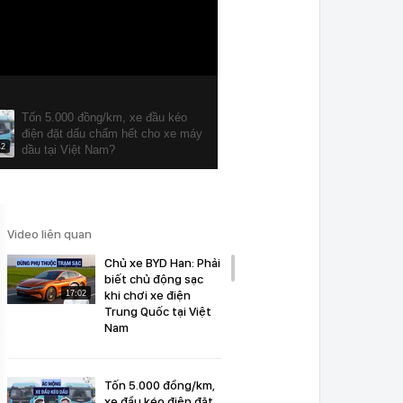
Tốn 5.000 đồng/km, xe đầu kéo
điện đặt dấu chấm hết cho xe máy
42
dầu tại Việt Nam?
Video liên quan
Chủ xe BYD Han: Phải
biết chủ động sạc
khi chơi xe điện
17:02
Trung Quốc tại Việt
Nam
Tốn 5.000 đồng/km,
xe đầu kéo điện đặt