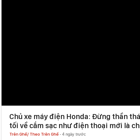
Chủ xe máy điện Honda: Đừng thần thá
tối về cắm sạc như điện thoại mới là ch
Trên Ghế/
Theo Trên Ghế
-
4 ngày trước