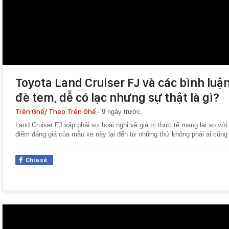
Toyota Land Cruiser FJ và các bình luận
đè tem, dễ có lạc nhưng sự thật là gì?
Trên Ghế/
Theo Trên Ghế
-
9 ngày trước
Land Cruiser FJ vấp phải sự hoài nghi về giá trị thực tế mang lại so với
điểm đáng giá của mẫu xe này lại đến từ những thứ không phải ai cũng 
Chia sẻ