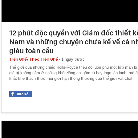
12 phút độc quyền với Giám đốc thiết kế
Nam và những chuyện chưa kể về cá nh
giàu toàn cầu
Trên Ghế/
Theo Trên Ghế
-
1 ngày trước
Thế giới của những chiếc Rolls-Royce triệu đô luôn phủ một lớp màn bí
giá trị không nằm ở những khối động cơ gầm rú hay logo lấp lánh, mà ẩ
khắt khe thách thức mọi giới hạn thông thường của thế giới vật chất.
Chia sẻ