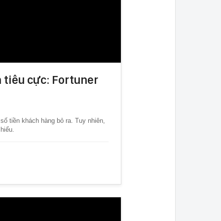
 tiêu cực: Fortuner
 số tiền khách hàng bỏ ra. Tuy nhiên,
hiểu.