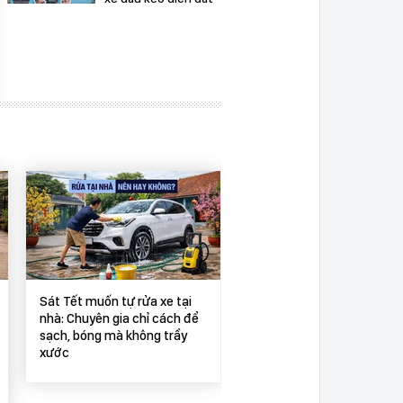
dấu chấm hết cho xe
17:42
máy dầu tại Việt
Nam?
15 phút lái Honda
CR-V hybrid lắp ráp
Việt Nam: Đã đến lúc
15:13
bỏ định kiến ‘xe
nhập mới tốt’!
Mazda CX-8 bán
bằng Santa Fe,
Sorento cộng lại:
16:15
Người Việt đổi gu
hay do thời cuộc?
Sát Tết muốn tự rửa xe tại
nhà: Chuyên gia chỉ cách để
sạch, bóng mà không trầy
Nhớ 2 ‘khẩu quyết’
xước
này của chuyên gia
nếu muốn rửa
12:54
khoang máy