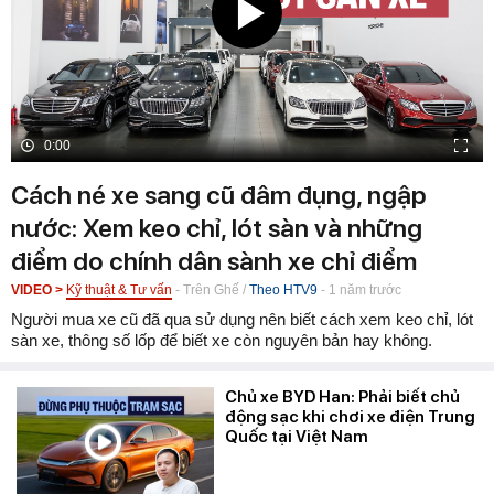
0:00
Cách né xe sang cũ đâm đụng, ngập
nước: Xem keo chỉ, lót sàn và những
điểm do chính dân sành xe chỉ điểm
VIDEO >
Kỹ thuật & Tư vấn
-
Trên Ghế
/
Theo HTV9
-
1 năm trước
Người mua xe cũ đã qua sử dụng nên biết cách xem keo chỉ, lót
sàn xe, thông số lốp để biết xe còn nguyên bản hay không.
Chủ xe BYD Han: Phải biết chủ
động sạc khi chơi xe điện Trung
Quốc tại Việt Nam