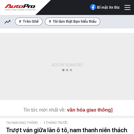
Bí mật Xe Biz
Trên Ghế
Tôi làm thật Bạn hiểu thấu
Tin tức mới nhất về:
văn hóa giao thông]
TAI NẠN GIAO THÔNG
-
1 THÁNG TRƯỚC
Trượt ván giữa làn ô tô, nam thanh niên thách