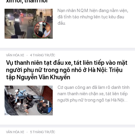
xin lỗi, thăm hỏi
Nạn nhân N.Q.M. hiện đang nằm viện,
đã tỉnh táo nhưng liên tục kêu đau
đầu.
VĂN HÓA XE
-
4 THÁNG TRƯỚC
Vụ thanh niên tạt đầu xe, tát liên tiếp vào mặt
người phụ nữ trong ngõ nhỏ ở Hà Nội: Triệu
tập Nguyễn Văn Khuyến
Cơ quan công an đã làm rõ danh tính
nam thanh niên chặn xe, tát liên tiếp
người phụ nữ trong ngõ tại Hà Nội…
VĂN HÓA XE
-
5 THÁNG TRƯỚC