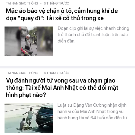
TAI NẠN GIAO THÔNG
-
6 THÁNG TRƯỚC
Mặc áo bảo vệ chặn ô tô, cầm hung khí đe
dọa "quay đi": Tài xế cố thủ trong xe
Đoạn clip ghi lại sự việc nhanh chóng
trở thành chủ đề tranh luận trên các
diễn đàn.
TAI NẠN GIAO THÔNG
-
6 THÁNG TRƯỚC
Vụ đánh người tử vong sau va chạm giao
thông: Tài xế Mai Anh Nhật có thể đối mặt
hình phạt nào?
Luật sư Đặng Văn Cường nhận định
hành vi của Mai Anh Nhật trong vụ
hành hung tài xế 64 tuổi dẫn đến tử…