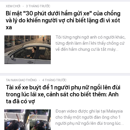
XEM CHƠI
-
3 THÁNG TRƯỚC
Bí mật "30 phút dưới hầm gửi xe" của chồng
và lý do khiến người vợ chỉ biết lặng đi vì xót
xa
Tôi từng nghi ngờ anh có người khác,
từng định làm ầm ĩ khi thấy chồng cứ
về đến hầm chung cư là tắt máy…
TAI NẠN GIAO THÔNG
-
4 THÁNG TRƯỚC
Tài xế xe buýt để 1 người phụ nữ ngồi lên đùi
trong lúc lái xe, cảnh sát cho biết thêm: Anh
ta đã có vợ
Đoạn video được ghi lại tại Malaysia
cho thấy một người đàn ông cho 1
người phụ nữ ngồi lên đùi trong lúc…