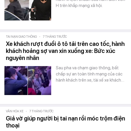
H trên khắp mạng xã hội.
TAI NẠN GIAO THÔNG
-
7 THÁNG TRƯỚC
Xe khách rượt đuổi ô tô tải trên cao tốc, hành
khách hoảng sợ van xin xuống xe: Bức xúc
nguyên nhân
Sau pha va chạm giao thông, bất
chấp sự an toàn tính mạng của các
hành khách trên xe, tài xế xe khách…
VĂN HÓA XE
-
7 THÁNG TRƯỚC
Giả vờ giúp người bị tai nạn rồi móc trộm điện
thoại