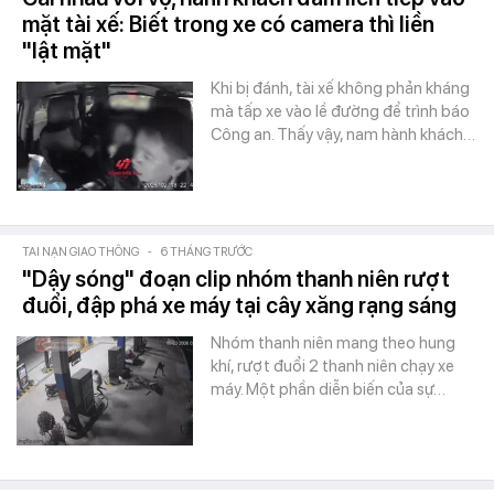
mặt tài xế: Biết trong xe có camera thì liền
"lật mặt"
Khi bị đánh, tài xế không phản kháng
mà tấp xe vào lề đường để trình báo
Công an. Thấy vậy, nam hành khách…
TAI NẠN GIAO THÔNG
-
6 THÁNG TRƯỚC
"Dậy sóng" đoạn clip nhóm thanh niên rượt
đuổi, đập phá xe máy tại cây xăng rạng sáng
Nhóm thanh niên mang theo hung
khí, rượt đuổi 2 thanh niên chạy xe
máy. Một phần diễn biến của sự…