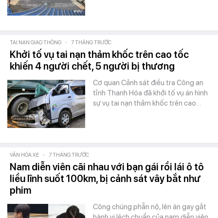
TAI NẠN GIAO THÔNG
-
7 THÁNG TRƯỚC
Khởi tố vụ tai nạn thảm khốc trên cao tốc
khiến 4 người chết, 5 người bị thương
Cơ quan Cảnh sát điều tra Công an
tỉnh Thanh Hóa đã khởi tố vụ án hình
sự vụ tai nạn thảm khốc trên cao…
VĂN HÓA XE
-
7 THÁNG TRƯỚC
Nam diễn viên cãi nhau với bạn gái rồi lái ô tô
liều lĩnh suốt 100km, bị cảnh sát vây bắt như
phim
Công chúng phẫn nộ, lên án gay gắt
hành vi lệch chuẩn của nam diễn viên