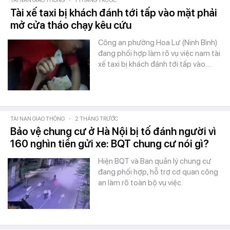
TAI NẠN GIAO THÔNG
-
1 THÁNG TRƯỚC
Tài xế taxi bị khách đánh tới tấp vào mặt phải
mở cửa tháo chạy kêu cứu
Công an phường Hoa Lư (Ninh Bình)
đang phối hợp làm rõ vụ việc nam tài
xế taxi bị khách đánh tới tấp vào…
TAI NẠN GIAO THÔNG
-
2 THÁNG TRƯỚC
Bảo vệ chung cư ở Hà Nội bị tố đánh người vì
160 nghìn tiền gửi xe: BQT chung cư nói gì?
Hiện BQT và Ban quản lý chung cư
đang phối hợp, hỗ trợ cơ quan công
an làm rõ toàn bộ vụ việc.