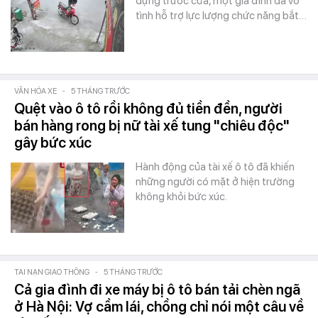
dựng trước cửa, một gia đình đã vô
tình hỗ trợ lực lượng chức năng bắt…
VĂN HÓA XE
-
5 THÁNG TRƯỚC
Quệt vào ô tô rồi không đủ tiền đền, người
bán hàng rong bị nữ tài xế tung "chiêu độc"
gây bức xúc
Hành động của tài xế ô tô đã khiến
những người có mặt ở hiện trường
không khỏi bức xúc.
TAI NẠN GIAO THÔNG
-
5 THÁNG TRƯỚC
Cả gia đình đi xe máy bị ô tô bán tải chèn ngã
ở Hà Nội: Vợ cầm lái, chồng chỉ nói một câu về