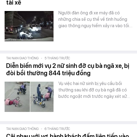
tài xế
Người đàn ông đi xe máy đã có
những chia sẻ cụ thể về tình huống
giao thông nguy hiểm xảy ra vào tối…
TAI NẠN GIAO THÔNG
-
5 THÁNG TRƯỚC
Diễn biến mới vụ 2 nữ sinh đỡ cụ bà ngã xe, bị
đòi bồi thường 844 triệu đồng
Vụ việc hai nữ sinh bị yêu cầu bồi
thường sau khi đỡ cụ bà ngã đã có
bước ngoặt mới trước ngày xét xử…
TAI NẠN GIAO THÔNG
-
6 THÁNG TRƯỚC
Cãi nhau với vợ, hành khách đấm liên tiếp vào