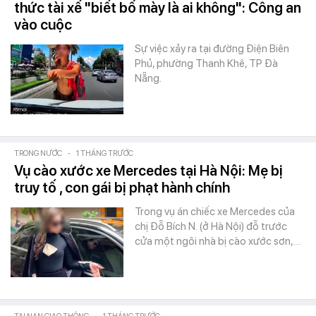
thức tài xế "biết bố mày là ai không": Công an
vào cuộc
Sự việc xảy ra tại đường Điện Biên
Phủ, phường Thanh Khê, TP Đà
Nẵng.
TRONG NƯỚC
-
1 THÁNG TRƯỚC
Vụ cào xước xe Mercedes tại Hà Nội: Mẹ bị
truy tố , con gái bị phạt hành chính
Trong vụ án chiếc xe Mercedes của
chị Đỗ Bích N. (ở Hà Nội) đỗ trước
cửa một ngôi nhà bị cào xước sơn,…