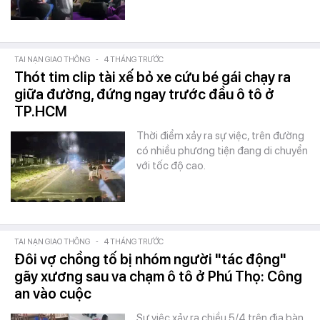
TAI NẠN GIAO THÔNG
-
4 THÁNG TRƯỚC
Thót tim clip tài xế bỏ xe cứu bé gái chạy ra
giữa đường, đứng ngay trước đầu ô tô ở
TP.HCM
Thời điểm xảy ra sự việc, trên đường
có nhiều phương tiện đang di chuyển
với tốc độ cao.
TAI NẠN GIAO THÔNG
-
4 THÁNG TRƯỚC
Đôi vợ chồng tố bị nhóm người "tác động"
gãy xương sau va chạm ô tô ở Phú Thọ: Công
an vào cuộc
Sự việc xảy ra chiều 5/4 trên địa bàn