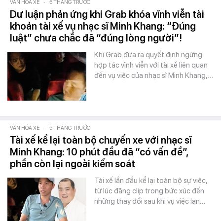
VĂN HÓA XE
-
5 THÁNG TRƯỚC
Dư luận phản ứng khi Grab khóa vĩnh viễn tài
khoản tài xế vụ nhạc sĩ Minh Khang: “Đúng
luật” chưa chắc đã “đúng lòng người”!
Khi Grab đưa ra quyết định ngừng
hợp tác vĩnh viễn với tài xế liên quan
đến vụ việc của nhạc sĩ Minh Khang,…
VĂN HÓA XE
-
5 THÁNG TRƯỚC
Tài xế kể lại toàn bộ chuyến xe với nhạc sĩ
Minh Khang: 10 phút đầu đã “có vấn đề”,
phần còn lại ngoài kiểm soát
Tài xế lần đầu kể lại toàn bộ sự việc,
từ lúc đăng clip trong bức xúc đến
những thay đổi sau khi vụ việc lan…