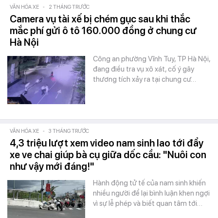
VĂN HÓA XE
-
2 THÁNG TRƯỚC
Camera vụ tài xế bị chém gục sau khi thắc
mắc phí gửi ô tô 160.000 đồng ở chung cư
Hà Nội
Công an phường Vĩnh Tuy, TP Hà Nội,
đang điều tra vụ xô xát, cố ý gây
thương tích xảy ra tại chung cư…
VĂN HÓA XE
-
3 THÁNG TRƯỚC
4,3 triệu lượt xem video nam sinh lao tới đẩy
xe ve chai giúp bà cụ giữa dốc cầu: "Nuôi con
như vậy mới đáng!"
Hành động tử tế của nam sinh khiến
nhiều người để lại bình luận khen ngợi
vì sự lễ phép và biết quan tâm tới…