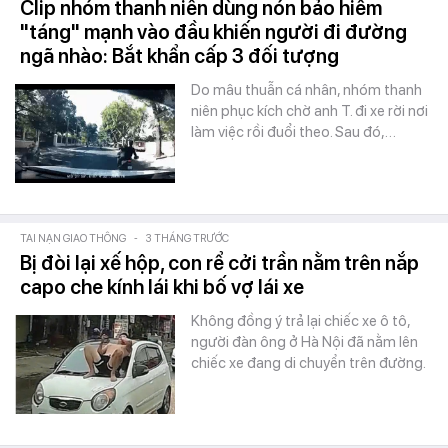
Clip nhóm thanh niên dùng nón bảo hiểm
"táng" mạnh vào đầu khiến người đi đường
ngã nhào: Bắt khẩn cấp 3 đối tượng
Do mâu thuẫn cá nhân, nhóm thanh
niên phục kích chờ anh T. đi xe rời nơi
làm việc rồi đuổi theo. Sau đó,…
TAI NẠN GIAO THÔNG
-
3 THÁNG TRƯỚC
Bị đòi lại xế hộp, con rể cởi trần nằm trên nắp
capo che kính lái khi bố vợ lái xe
Không đồng ý trả lại chiếc xe ô tô,
người đàn ông ở Hà Nội đã nằm lên
chiếc xe đang di chuyển trên đường.