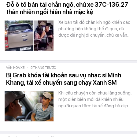
Đỗ ô tô bán tải chắn ngõ, chủ xe 37C-136.27
thản nhiên ngồi hiên nhà mặc kệ
Xe bán tải đỗ chắn kín ngõ khiến các
phương tiện không thể đi qua, dù
được đề nghị di chuyển, chủ xe vẫn…
VĂN HÓA XE
-
5 THÁNG TRƯỚC
Bị Grab khóa tài khoản sau vụ nhạc sĩ Minh
Khang, tài xế chuyển sang chạy Xanh SM
Khi câu chuyện còn chưa lắng xuống,
một diễn biến mới đã khiến nhiều
người quan tâm: tài xế đăng tải clip…