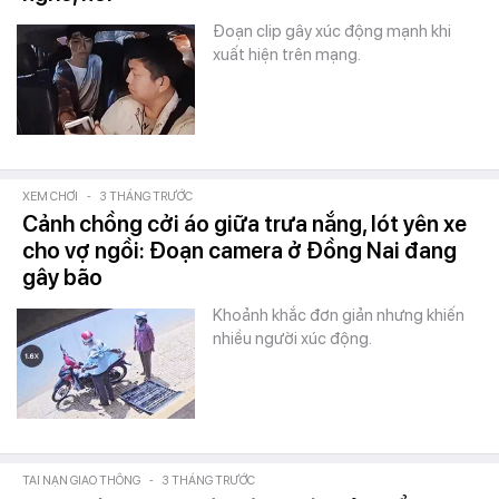
Đoạn clip gây xúc động mạnh khi
xuất hiện trên mạng.
XEM CHƠI
-
3 THÁNG TRƯỚC
Cảnh chồng cởi áo giữa trưa nắng, lót yên xe
cho vợ ngồi: Đoạn camera ở Đồng Nai đang
gây bão
Khoảnh khắc đơn giản nhưng khiến
nhiều người xúc động.
TAI NẠN GIAO THÔNG
-
3 THÁNG TRƯỚC