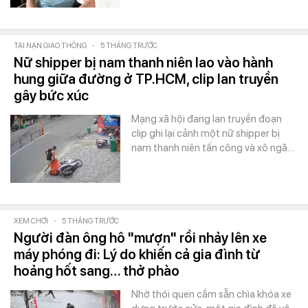
TAI NẠN GIAO THÔNG
-
5 THÁNG TRƯỚC
Nữ shipper bị nam thanh niên lao vào hành
hung giữa đường ở TP.HCM, clip lan truyền
gây bức xúc
Mạng xã hội đang lan truyền đoạn
clip ghi lại cảnh một nữ shipper bị
nam thanh niên tấn công và xô ngã…
XEM CHƠI
-
5 THÁNG TRƯỚC
Người đàn ông hô "mượn" rồi nhảy lên xe
máy phóng đi: Lý do khiến cả gia đình từ
hoảng hốt sang… thở phào
Nhờ thói quen cắm sẵn chìa khóa xe