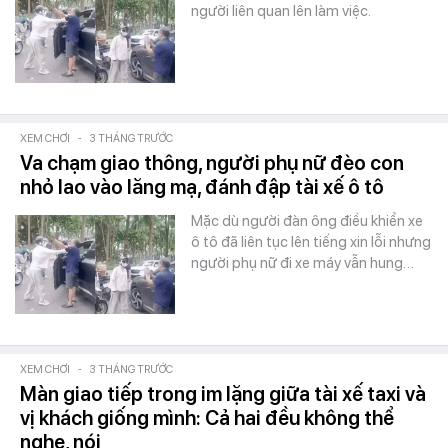
người liên quan lên làm việc.
XEM CHƠI
-
3 THÁNG TRƯỚC
Va chạm giao thông, người phụ nữ đèo con
nhỏ lao vào lăng mạ, đánh đập tài xế ô tô
Mặc dù người đàn ông điều khiển xe
ô tô đã liên tục lên tiếng xin lỗi nhưng
người phụ nữ đi xe máy vẫn hung…
XEM CHƠI
-
3 THÁNG TRƯỚC
Màn giao tiếp trong im lặng giữa tài xế taxi và
vị khách giống mình: Cả hai đều không thể
nghe, nói