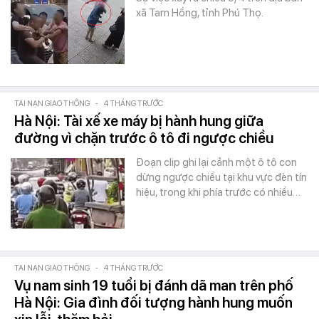
xã Tam Hồng, tỉnh Phú Thọ.
TAI NẠN GIAO THÔNG
-
4 THÁNG TRƯỚC
Hà Nội: Tài xế xe máy bị hành hung giữa
đường vì chặn trước ô tô đi ngược chiều
Đoạn clip ghi lại cảnh một ô tô con
dừng ngược chiều tại khu vực đèn tín
hiệu, trong khi phía trước có nhiều…
TAI NẠN GIAO THÔNG
-
4 THÁNG TRƯỚC
Vụ nam sinh 19 tuổi bị đánh dã man trên phố
Hà Nội: Gia đình đối tượng hành hung muốn