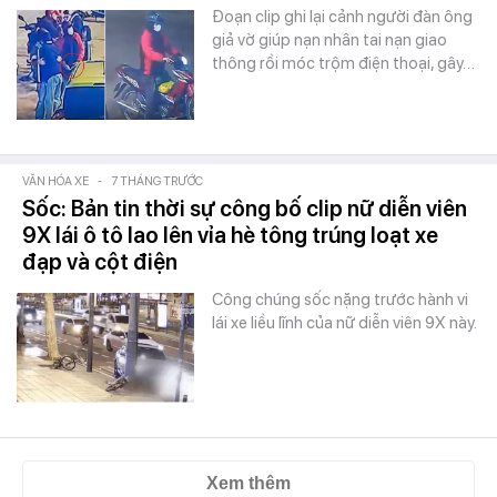
Đoạn clip ghi lại cảnh người đàn ông
giả vờ giúp nạn nhân tai nạn giao
thông rồi móc trộm điện thoại, gây…
VĂN HÓA XE
-
7 THÁNG TRƯỚC
Sốc: Bản tin thời sự công bố clip nữ diễn viên
9X lái ô tô lao lên vỉa hè tông trúng loạt xe
đạp và cột điện
Công chúng sốc nặng trước hành vi
lái xe liều lĩnh của nữ diễn viên 9X này.
Xem thêm