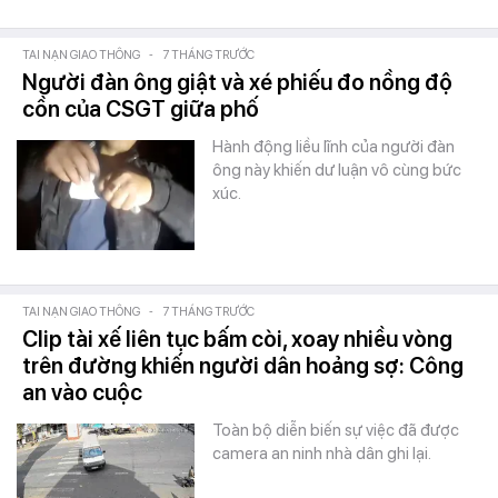
TAI NẠN GIAO THÔNG
-
7 THÁNG TRƯỚC
Người đàn ông giật và xé phiếu đo nồng độ
cồn của CSGT giữa phố
Hành động liều lĩnh của người đàn
ông này khiến dư luận vô cùng bức
xúc.
TAI NẠN GIAO THÔNG
-
7 THÁNG TRƯỚC
Clip tài xế liên tục bấm còi, xoay nhiều vòng
trên đường khiến người dân hoảng sợ: Công
an vào cuộc
Toàn bộ diễn biến sự việc đã được
camera an ninh nhà dân ghi lại.