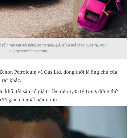
ố nhân vật nổi tiếng trong làng giải trí và thể thao Nigeria. Ảnh:
cuppymusic/Instagram.
 Zenon Petroleum và Gas Ltd, đồng thời là ông chủ của
 ra" khác.
u khối tài sản có giá trị lên đến 1,85 tỷ USD, đứng thứ
ời giàu có nhất hành tinh.