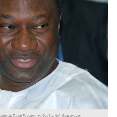
sáng lập Zenon Petroleum và Gas Ltd. Ảnh: Getty Images.