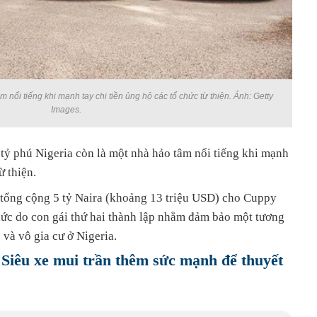
 nổi tiếng khi mạnh tay chi tiền ủng hộ các tổ chức từ thiện. Ảnh: Getty
Images.
tỷ phú Nigeria còn là một nhà hảo tâm nổi tiếng khi mạnh
ừ thiện.
tổng cộng 5 tỷ Naira (khoảng 13 triệu USD) cho Cuppy
hức do con gái thứ hai thành lập nhằm đảm bảo một tương
 và vô gia cư ở Nigeria.
 Siêu xe mui trần thêm sức mạnh để thuyết