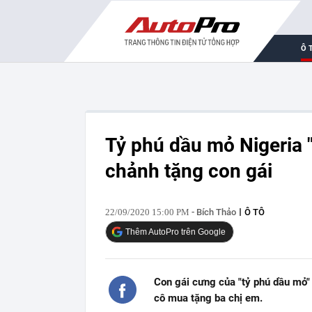
Ô 
Tỷ phú dầu mỏ Nigeria "
chảnh tặng con gái
22/09/2020 15:00 PM
- Bích Thảo
Ô TÔ
Thêm AutoPro trên Google
Con gái cưng của "tỷ phú dầu mỏ"
cô mua tặng ba chị em.