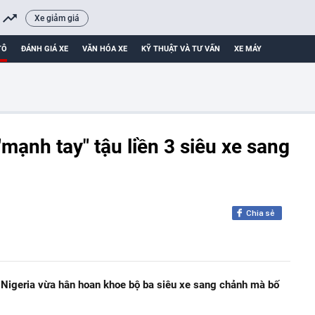
Xe giảm giá
TÔ
ĐÁNH GIÁ XE
VĂN HÓA XE
KỸ THUẬT VÀ TƯ VẤN
XE MÁY
mạnh tay" tậu liền 3 siêu xe sang
Chia sẻ
 Nigeria vừa hân hoan khoe bộ ba siêu xe sang chảnh mà bố