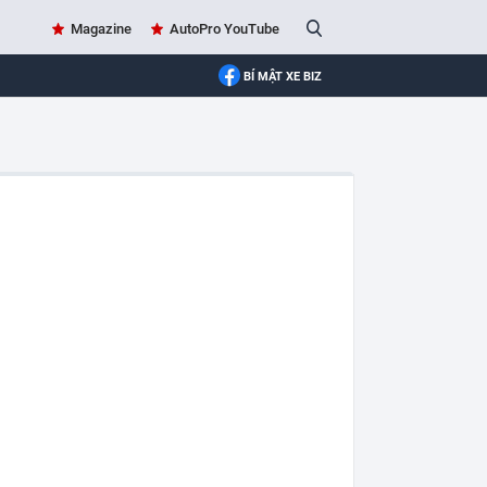
Magazine
AutoPro YouTube
BÍ MẬT XE BIZ