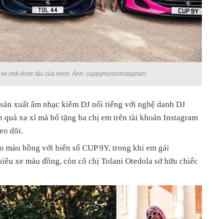
 xe mới được tậu của mình. Ảnh: cuppymusic/Instagram.
 sản xuất âm nhạc kiêm DJ nổi tiếng với nghệ danh DJ
 quà xa xỉ mà bố tặng ba chị em trên tài khoản Instagram
eo dõi.
o màu hồng với biển số CUP 9Y, trong khi em gái
siêu xe màu đồng, còn cô chị Tolani Otedola sở hữu chiếc