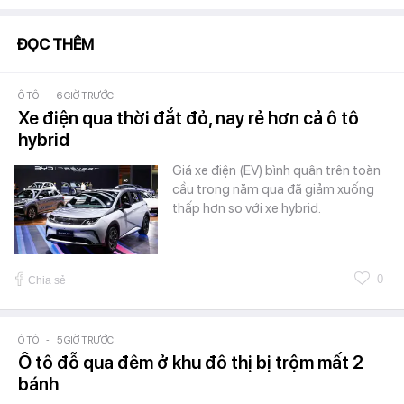
ĐỌC THÊM
Ô TÔ
-
6 GIỜ TRƯỚC
Xe điện qua thời đắt đỏ, nay rẻ hơn cả ô tô
hybrid
Giá xe điện (EV) bình quân trên toàn
cầu trong năm qua đã giảm xuống
thấp hơn so với xe hybrid.
0
Chia sẻ
Ô TÔ
-
5 GIỜ TRƯỚC
Ô tô đỗ qua đêm ở khu đô thị bị trộm mất 2
bánh