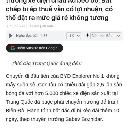
trường xe điện châu Âu béo bở: Bất
chấp bị áp thuế vẫn có lợi nhuận, có
thể đặt ra mức giá rẻ không tưởng
01/03/2024 08:17 AM
| Vũ Anh
Nghe đọc bài
4:37
Thêm AutoPro trên Google
Thời của Trung Quốc đang đến!
Chuyến đi đầu tiên của BYD Explorer No 1 không
mấy suôn sẻ. Con tàu có chiều dài gấp 2,5 lần sân
bóng đá với hơn 5.000 chiếc xe điện sản xuất tại
Trung Quốc đã buộc phải chuyển hướng để tránh
Biển Đỏ. Hành trình bất đắc dĩ bị kéo dài thêm 10
ngày, theo thuyền trưởng Sabev Bozhidar.