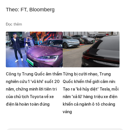
Theo: FT, Bloomberg
Đọc thêm
Công ty Trung Quốc âm thầm
Từng bị cười nhạo, Trung
nghiên cứu 1 ‘vũ khí’ suốt 20
Quốc khiến thế giới câm nín:
năm, chứng minh lời tiên tri
Tạo ra 'kẻ hủy diệt' Tesla, mỗi
của chủ tịch Toyota về xe
năm 'xả lũ' hàng triệu xe điện
điện là hoàn toàn đúng
khiến cả ngành ô tô choáng
váng