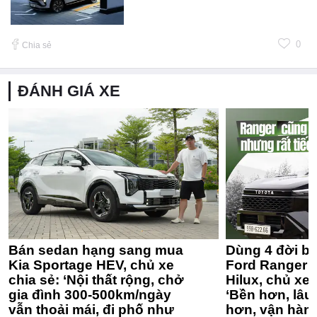
0
Chia sẻ
ĐÁNH GIÁ XE
Bán sedan hạng sang mua
Dùng 4 đời bá
Kia Sportage HEV, chủ xe
Ford Ranger 
chia sẻ: ‘Nội thất rộng, chở
Hilux, chủ xe 
gia đình 300-500km/ngày
‘Bền hơn, lâu 
vẫn thoải mái, đi phố như
hơn, vận hàn