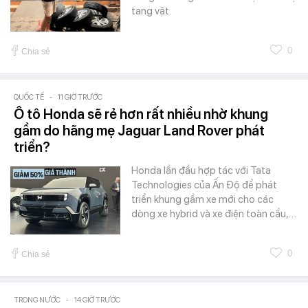
tang vật.
0
Chia sẻ
QUỐC TẾ
-
11 GIỜ TRƯỚC
Ô tô Honda sẽ rẻ hơn rất nhiều nhờ khung
gầm do hãng mẹ Jaguar Land Rover phát
triển?
Honda lần đầu hợp tác với Tata
Technologies của Ấn Độ để phát
triển khung gầm xe mới cho các
dòng xe hybrid và xe điện toàn cầu,…
0
Chia sẻ
TRONG NƯỚC
-
14 GIỜ TRƯỚC