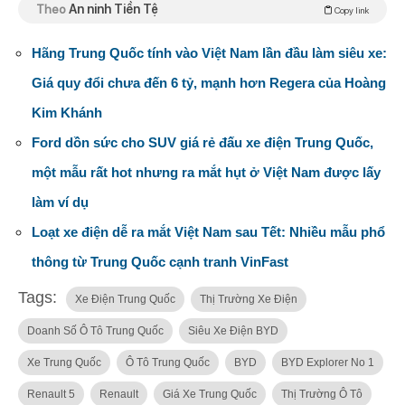
Theo
An ninh Tiền Tệ
Copy link
Hãng Trung Quốc tính vào Việt Nam lần đầu làm siêu xe:
Giá quy đổi chưa đến 6 tỷ, mạnh hơn Regera của Hoàng
Kim Khánh
Ford dồn sức cho SUV giá rẻ đấu xe điện Trung Quốc,
một mẫu rất hot nhưng ra mắt hụt ở Việt Nam được lấy
làm ví dụ
Loạt xe điện dễ ra mắt Việt Nam sau Tết: Nhiều mẫu phổ
thông từ Trung Quốc cạnh tranh VinFast
Tags:
Xe Điện Trung Quốc
Thị Trường Xe Điện
Doanh Số Ô Tô Trung Quốc
Siêu Xe Điện BYD
Xe Trung Quốc
Ô Tô Trung Quốc
BYD
BYD Explorer No 1
Renault 5
Renault
Giá Xe Trung Quốc
Thị Trường Ô Tô