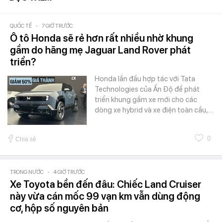
QUỐC TẾ
-
7 GIỜ TRƯỚC
Ô tô Honda sẽ rẻ hơn rất nhiều nhờ khung
gầm do hãng mẹ Jaguar Land Rover phát
triển?
Honda lần đầu hợp tác với Tata
Technologies của Ấn Độ để phát
triển khung gầm xe mới cho các
dòng xe hybrid và xe điện toàn cầu,…
0
Chia sẻ
TRONG NƯỚC
-
4 GIỜ TRƯỚC
Xe Toyota bền đến đâu: Chiếc Land Cruiser
này vừa cán mốc 99 vạn km vẫn dùng động
cơ, hộp số nguyên bản