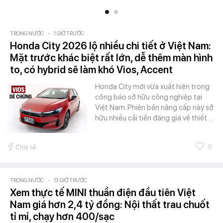
TRONG NƯỚC
-
1 GIỜ TRƯỚC
Honda City 2026 lộ nhiều chi tiết ở Việt Nam:
Mặt trước khác biệt rất lớn, dễ thêm màn hình
to, có hybrid sẽ làm khó Vios, Accent
Honda City mới vừa xuất hiện trong
công báo sở hữu công nghiệp tại
Việt Nam. Phiên bản nâng cấp này sở
hữu nhiều cải tiến đáng giá về thiết…
0
Chia sẻ
TRONG NƯỚC
-
13 GIỜ TRƯỚC
Xem thực tế MINI thuần điện đầu tiên Việt
Nam giá hơn 2,4 tỷ đồng: Nội thất trau chuốt
tỉ mỉ, chạy hơn 400/sạc