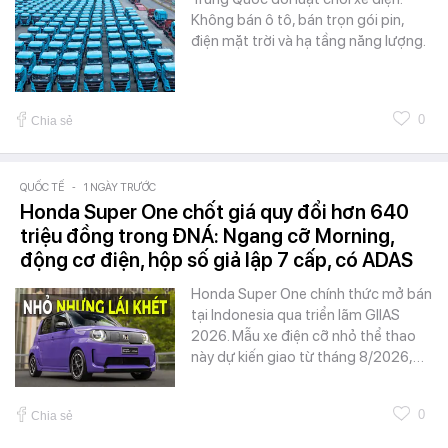
Không bán ô tô, bán trọn gói pin,
điện mặt trời và hạ tầng năng lượng.
0
Chia sẻ
QUỐC TẾ
-
1 NGÀY TRƯỚC
Honda Super One chốt giá quy đổi hơn 640
triệu đồng trong ĐNÁ: Ngang cỡ Morning,
động cơ điện, hộp số giả lập 7 cấp, có ADAS
Honda Super One chính thức mở bán
tại Indonesia qua triển lãm GIIAS
2026. Mẫu xe điện cỡ nhỏ thể thao
này dự kiến giao từ tháng 8/2026,…
0
Chia sẻ