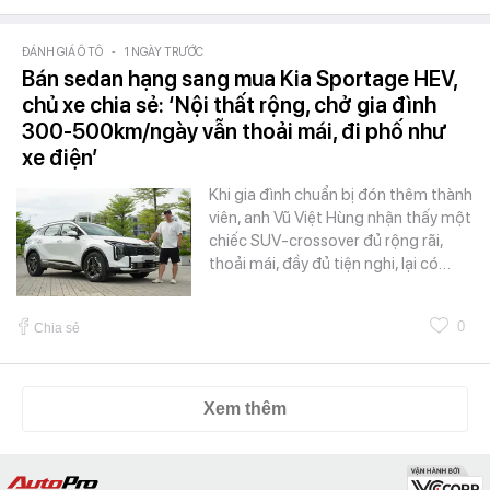
ĐÁNH GIÁ Ô TÔ
-
1 NGÀY TRƯỚC
Bán sedan hạng sang mua Kia Sportage HEV,
chủ xe chia sẻ: ‘Nội thất rộng, chở gia đình
300-500km/ngày vẫn thoải mái, đi phố như
xe điện’
Khi gia đình chuẩn bị đón thêm thành
viên, anh Vũ Việt Hùng nhận thấy một
chiếc SUV-crossover đủ rộng rãi,
thoải mái, đầy đủ tiện nghi, lại có…
0
Chia sẻ
Xem thêm