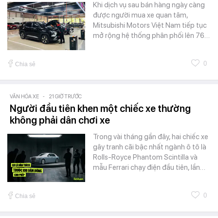
Khi dịch vụ sau bán hàng ngày càng
được người mua xe quan tâm,
Mitsubishi Motors Việt Nam tiếp tục
mở rộng hệ thống phân phối lên 76…
0
Chia sẻ
VĂN HÓA XE
-
21 GIỜ TRƯỚC
Người đầu tiên khen một chiếc xe thường
không phải dân chơi xe
Trong vài tháng gần đây, hai chiếc xe
gây tranh cãi bậc nhất ngành ô tô là
Rolls-Royce Phantom Scintilla và
mẫu Ferrari chạy điện đầu tiên, lần…
0
Chia sẻ