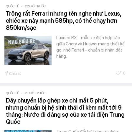
QUỐC TẾ
-
22 GIỜ TRƯỚC
Trông rất Ferrari nhưng tên nghe như Lexus,
chiếc xe này mạnh 585hp, có thể chạy hơn
850km/sạc
Luxeed RX – mẫu xe điện hợp tác
giữa Chery và Huawei mang thiết kế
gợi nhớ Ferrari – chuẩn bị nhận đặt
hàng.
0
Chia sẻ
QUỐC TẾ
-
23 GIỜ TRƯỚC
Dây chuyền lắp ghép xe chỉ mất 5 phút,
nhưng chuẩn bị hệ sinh thái đi kèm mất tới 9
tháng: Nước đi đáng sợ của xe tải điện Trung
Quốc
Trung Quốc đổi luật chơi xe điện: