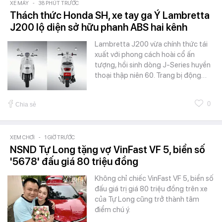
XE MÁY
-
38 PHÚT TRƯỚC
Thách thức Honda SH, xe tay ga Ý Lambretta
J200 lộ diện sở hữu phanh ABS hai kênh
Lambretta J200 vừa chính thức tái
xuất với phong cách hoài cổ ấn
tượng, hồi sinh dòng J-Series huyền
thoại thập niên 60. Trang bị động…
0
Chia sẻ
XEM CHƠI
-
1 GIỜ TRƯỚC
NSND Tự Long tặng vợ VinFast VF 5, biển số
'5678' đấu giá 80 triệu đồng
Không chỉ chiếc VinFast VF 5, biển số
đấu giá trị giá 80 triệu đồng trên xe
của Tự Long cũng trở thành tâm
điểm chú ý.