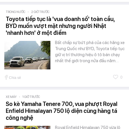
TRONG NƯỚC
-
2 GIỜ TRƯỚC
Toyota tiếp tục là 'vua doanh số' toàn cầu,
BYD muốn vượt mặt nhưng người Nhật
'nhanh hơn' ở một điểm
Bất chấp sự bứt phá của các hãng xe
Trung Quốc như BYD, Toyota tiếp tục
giữ vị trí thương hiệu ô tô bán chạy
nhất thế giới trong nửa đầu năm…
0
Chia sẻ
XE MÁY
-
1 GIỜ TRƯỚC
So kè Yamaha Tenere 700, vua phượt Royal
Enfield Himalayan 750 lộ diện cùng hàng tá
công nghệ
Royal Enfield Himalayan 750 vừa lộ