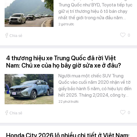
Trung Quốc như BYD, Toyota tiếp tục
giữ vị trí thương hiệu ô tô bán chạy
nhất thế giới trong nửa đầu năm…
2 giờ trước
0
Chia sẻ
4 thương hiệu xe Trung Quốc đã rời Việt
Nam: Chủ xe của họ bây giờ sửa xe ở đâu?
Người mua một chiếc SUV Trung
Quốc vào cuối năm 2020 nhận về tờ
giấy bảo hành 5 năm, có hiệu lực đến
hết 2025. Tháng 2/2024, công ty…
22 phút trước
0
Chia sẻ
Honda City 2026 lộ nhiều chi tiết ở Việt Nam: