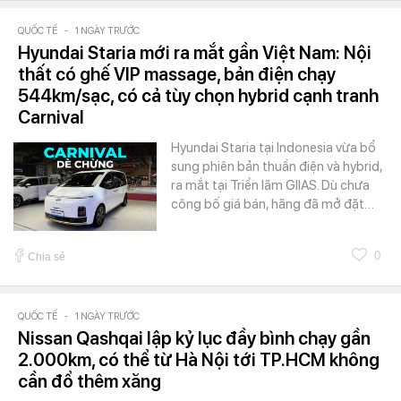
QUỐC TẾ
-
1 NGÀY TRƯỚC
Hyundai Staria mới ra mắt gần Việt Nam: Nội
thất có ghế VIP massage, bản điện chạy
544km/sạc, có cả tùy chọn hybrid cạnh tranh
Carnival
Hyundai Staria tại Indonesia vừa bổ
sung phiên bản thuần điện và hybrid,
ra mắt tại Triển lãm GIIAS. Dù chưa
công bố giá bán, hãng đã mở đặt…
0
Chia sẻ
QUỐC TẾ
-
1 NGÀY TRƯỚC
Nissan Qashqai lập kỷ lục đầy bình chạy gần
2.000km, có thể từ Hà Nội tới TP.HCM không
cần đổ thêm xăng