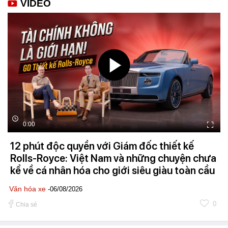
VIDEO
0:00
12 phút độc quyền với Giám đốc thiết kế
Rolls-Royce: Việt Nam và những chuyện chưa
kể về cá nhân hóa cho giới siêu giàu toàn cầu
Văn hóa xe
-06/08/2026
0
Chia sẻ