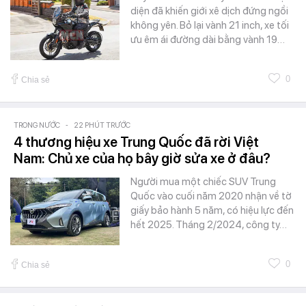
diện đã khiến giới xê dịch đứng ngồi
không yên. Bỏ lại vành 21 inch, xe tối
ưu êm ái đường dài bằng vành 19…
0
Chia sẻ
TRONG NƯỚC
-
22 PHÚT TRƯỚC
4 thương hiệu xe Trung Quốc đã rời Việt
Nam: Chủ xe của họ bây giờ sửa xe ở đâu?
Người mua một chiếc SUV Trung
Quốc vào cuối năm 2020 nhận về tờ
giấy bảo hành 5 năm, có hiệu lực đến
hết 2025. Tháng 2/2024, công ty…
0
Chia sẻ