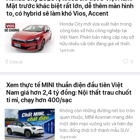
Mặt trước khác biệt rất lớn, dễ thêm màn hình
to, có hybrid sẽ làm khó Vios, Accent
Honda City mới vừa xuất hiện trong
công báo sở hữu công nghiệp tại
Việt Nam. Phiên bản nâng cấp này sở
hữu nhiều cải tiến đáng giá về thiết…
1 giờ trước
0
Chia sẻ
Xem thực tế MINI thuần điện đầu tiên Việt
Nam giá hơn 2,4 tỷ đồng: Nội thất trau chuốt
tỉ mỉ, chạy hơn 400/sạc
Không còn những đường nét bo tròn
quen thuộc, MINI Aceman mang đến
một diện mạo vuông vức và hiện đại
hơn, đồng thời trở thành mẫu SUV…
13 giờ trước