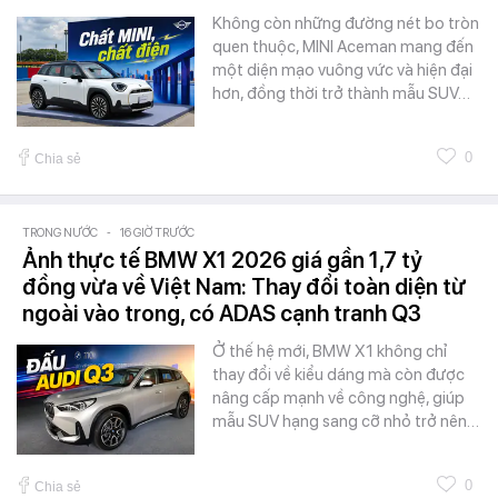
Không còn những đường nét bo tròn
quen thuộc, MINI Aceman mang đến
một diện mạo vuông vức và hiện đại
hơn, đồng thời trở thành mẫu SUV…
0
Chia sẻ
TRONG NƯỚC
-
16 GIỜ TRƯỚC
Ảnh thực tế BMW X1 2026 giá gần 1,7 tỷ
đồng vừa về Việt Nam: Thay đổi toàn diện từ
ngoài vào trong, có ADAS cạnh tranh Q3
Ở thế hệ mới, BMW X1 không chỉ
thay đổi về kiểu dáng mà còn được
nâng cấp mạnh về công nghệ, giúp
mẫu SUV hạng sang cỡ nhỏ trở nên…
0
Chia sẻ