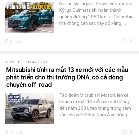
Nissan Qashqai e-Power vừa xác lập
Kỷ lục Guinness khi hoàn thành
quãng đường 1.980 km tại Colombia
mà không cần sạc hay đổ xăng,…
0
Chia sẻ
QUỐC TẾ
-
1 NGÀY TRƯỚC
Mitsubishi tính ra mắt 13 xe mới với các mẫu
phát triển cho thị trường ĐNÁ, có cả dòng
chuyên off-road
Tập đoàn Mitsubishi Motors lên kế
hoạch ra mắt 13 mẫu xe mới từ nay
đến năm 2031, tập trung trọng tâm
vào khu vực Đông Nam Á và dòng…
0
Chia sẻ