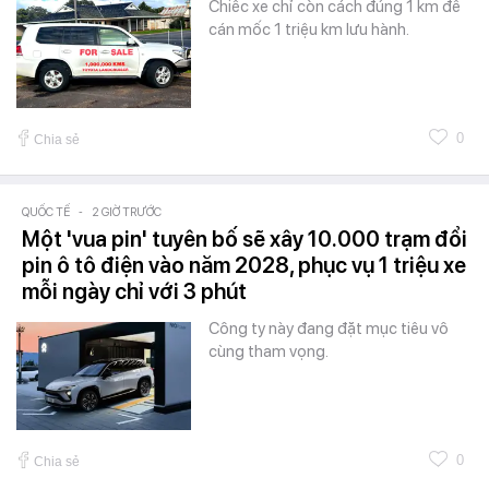
Chiếc xe chỉ còn cách đúng 1 km để
cán mốc 1 triệu km lưu hành.
0
Chia sẻ
QUỐC TẾ
-
2 GIỜ TRƯỚC
Một 'vua pin' tuyên bố sẽ xây 10.000 trạm đổi
pin ô tô điện vào năm 2028, phục vụ 1 triệu xe
mỗi ngày chỉ với 3 phút
Công ty này đang đặt mục tiêu vô
cùng tham vọng.
0
Chia sẻ