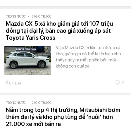
TRONG NƯỚC
-
21 GIỜ TRƯỚC
Mazda CX-5 xả kho giảm giá tới 107 triệu
đồng tại đại lý, bản cao giá xuống áp sát
Toyota Yaris Cross
Việc Mazda CX-5 liên tục được xả
kho, giảm giá có thể là tín hiệu cho
thấy ngày ra mắt phiên bản mới
không còn quá xa.
0
Chia sẻ
TRONG NƯỚC
-
21 GIỜ TRƯỚC
Nằm trong top 4 thị trường, Mitsubishi bơm
thêm đại lý và kho phụ tùng để ‘nuôi’ hơn
21.000 xe mới bán ra