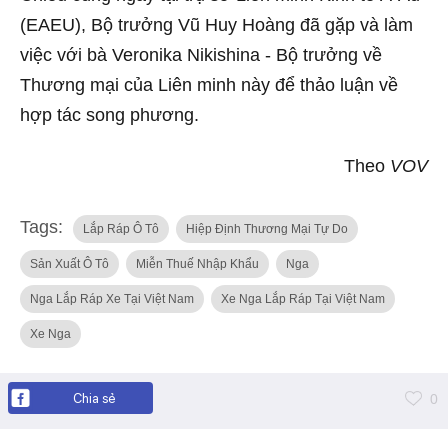
(EAEU), Bộ trưởng Vũ Huy Hoàng đã gặp và làm
việc với bà Veronika Nikishina - Bộ trưởng về
Thương mại của Liên minh này để thảo luận về
hợp tác song phương.
Theo
VOV
Tags:
Lắp Ráp Ô Tô
Hiệp Định Thương Mại Tự Do
Sản Xuất Ô Tô
Miễn Thuế Nhập Khẩu
Nga
Nga Lắp Ráp Xe Tại Việt Nam
Xe Nga Lắp Ráp Tại Việt Nam
Xe Nga
Chia sẻ
0