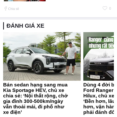
0
Chia sẻ
ĐÁNH GIÁ XE
Bán sedan hạng sang mua
Dùng 4 đời bá
Kia Sportage HEV, chủ xe
Ford Ranger 
chia sẻ: ‘Nội thất rộng, chở
Hilux, chủ xe 
gia đình 300-500km/ngày
‘Bền hơn, lâu 
vẫn thoải mái, đi phố như
hơn, vận hàn
xe điện’
phải đánh đổi