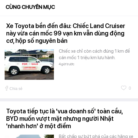
CÙNG CHUYÊN MỤC
Xe Toyota bền đến đâu: Chiếc Land Cruiser
này vừa cán mốc 99 vạn km vẫn dùng động
cơ, hộp số nguyên bản
Chiếc xe chỉ còn cách đúng 1 km để
cán mốc 1 triệu km lưu hành.
4 giờ trước
0
Chia sẻ
Toyota tiếp tục là 'vua doanh số' toàn cầu,
BYD muốn vượt mặt nhưng người Nhật
'nhanh hơn' ở một điểm
Bất chấp sự bứt phá của các hãng xe