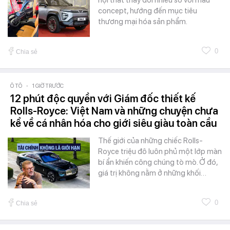
concept, hướng đến mục tiêu
thương mại hóa sản phẩm.
0
Chia sẻ
Ô TÔ
-
1 GIỜ TRƯỚC
12 phút độc quyền với Giám đốc thiết kế
Rolls-Royce: Việt Nam và những chuyện chưa
kể về cá nhân hóa cho giới siêu giàu toàn cầu
Thế giới của những chiếc Rolls-
Royce triệu đô luôn phủ một lớp màn
bí ẩn khiến công chúng tò mò. Ở đó,
giá trị không nằm ở những khối…
0
Chia sẻ