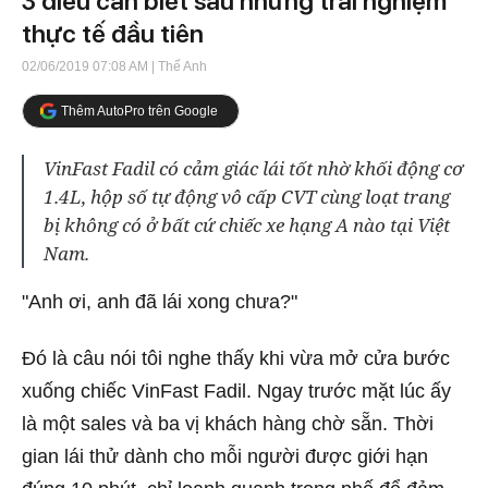
3 điều cần biết sau những trải nghiệm
thực tế đầu tiên
02/06/2019 07:08 AM
| Thế Anh
Thêm AutoPro trên Google
VinFast Fadil có cảm giác lái tốt nhờ khối động cơ
1.4L, hộp số tự động vô cấp CVT cùng loạt trang
bị không có ở bất cứ chiếc xe hạng A nào tại Việt
Nam.
"Anh ơi, anh đã lái xong chưa?"
Đó là câu nói tôi nghe thấy khi vừa mở cửa bước
xuống chiếc VinFast Fadil. Ngay trước mặt lúc ấy
là một sales và ba vị khách hàng chờ sẵn. Thời
gian lái thử dành cho mỗi người được giới hạn