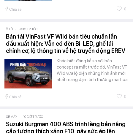
0
Chia sẻ
Ô TÔ
-
9 GIỜ TRƯỚC
Bán tải VinFast VF Wild bản tiêu chuẩn lần
đầu xuất hiện: Vẫn có đèn Bi-LED, ghế lái
chỉnh cơ, lộ thông tin về hệ truyền động EREV
Khác biệt đáng kể so với bản
concept ra mắt trước đó, VinFast VF
Wild vừa lộ diện những hình ảnh mới
nhất mang đậm tính thương mại hóa.
0
Chia sẻ
XE MÁY
-
10 GIỜ TRƯỚC
Suzuki Burgman 400 ABS trình làng bản nâng
cấp tương thích xăng E10, gây sức ép lên