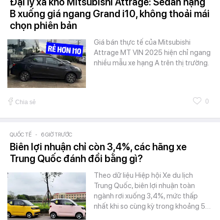
Đại lý xả kho Mitsubishi Attrage: Sedan hạng
B xuống giá ngang Grand i10, không thoải mái
chọn phiên bản
Giá bán thực tế của Mitsubishi
Attrage MT VIN 2025 hiện chỉ ngang
nhiều mẫu xe hạng A trên thị trường.
0
Chia sẻ
QUỐC TẾ
-
6 GIỜ TRƯỚC
Biên lợi nhuận chỉ còn 3,4%, các hãng xe
Trung Quốc đánh đổi bằng gì?
Theo dữ liệu Hiệp hội Xe du lịch
Trung Quốc, biên lợi nhuận toàn
ngành rơi xuống 3,4%, mức thấp
nhất khi so cùng kỳ trong khoảng 5…