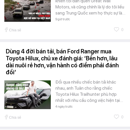
khiến tôi dần quên Great Wall
Motors, và cũng chính là lý do tôi liều
sang Trung Quốc xem họ thực sự là…
9 giờ trước
0
Chia sẻ
Dùng 4 đời bán tải, bán Ford Ranger mua
Toyota Hilux, chủ xe đánh giá: ‘Bền hơn, lâu
dài nuôi rẻ hơn, vận hành có điểm phải đánh
đổi’
Đổi qua nhiều chiếc bán tải khác
nhau, anh Tuân cho rằng chiếc
Toyota Hilux Trailhunter phù hợp
nhất với nhu cầu công việc hiện tại…
4 ngày trước
0
Chia sẻ