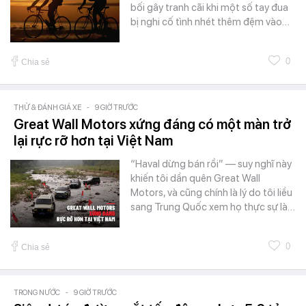
bối gây tranh cãi khi một số tay đua
bị nghi cố tình nhét thêm đệm vào…
0
Chia sẻ
THỬ & ĐÁNH GIÁ XE
-
9 GIỜ TRƯỚC
Great Wall Motors xứng đáng có một màn trở
lại rực rỡ hơn tại Việt Nam
“Haval dừng bán rồi” — suy nghĩ này
khiến tôi dần quên Great Wall
Motors, và cũng chính là lý do tôi liều
sang Trung Quốc xem họ thực sự là…
0
Chia sẻ
TRONG NƯỚC
-
9 GIỜ TRƯỚC