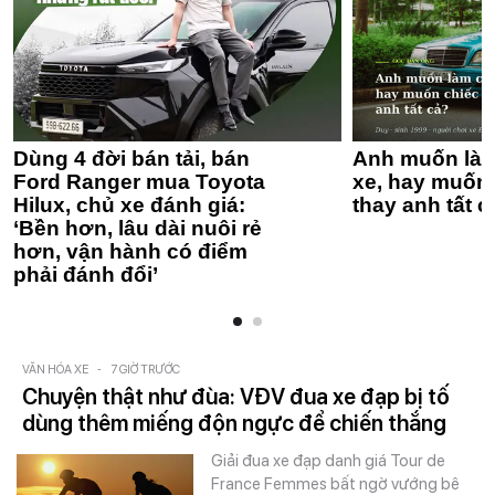
Dùng 4 đời bán tải, bán
Anh muốn làm
Ford Ranger mua Toyota
xe, hay muốn 
Hilux, chủ xe đánh giá:
thay anh tất c
‘Bền hơn, lâu dài nuôi rẻ
hơn, vận hành có điểm
phải đánh đổi’
VĂN HÓA XE
-
7 GIỜ TRƯỚC
Chuyện thật như đùa: VĐV đua xe đạp bị tố
dùng thêm miếng độn ngực để chiến thắng
Giải đua xe đạp danh giá Tour de
France Femmes bất ngờ vướng bê