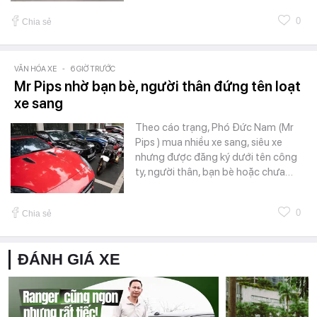
0
Chia sẻ
VĂN HÓA XE
-
6 GIỜ TRƯỚC
Mr Pips nhờ bạn bè, người thân đứng tên loạt
xe sang
Theo cáo trạng, Phó Đức Nam (Mr
Pips ) mua nhiều xe sang, siêu xe
nhưng được đăng ký dưới tên công
ty, người thân, bạn bè hoặc chưa…
0
Chia sẻ
ĐÁNH GIÁ XE