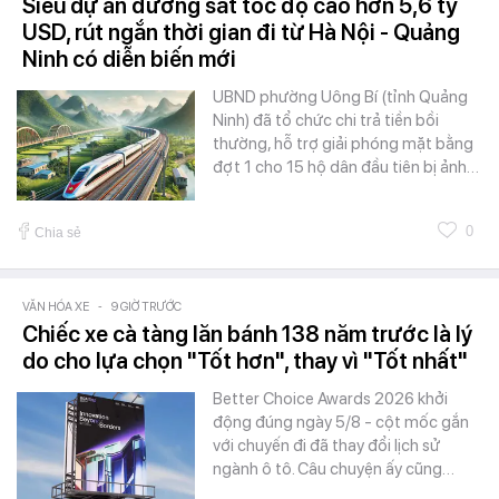
Siêu dự án đường sắt tốc độ cao hơn 5,6 tỷ
USD, rút ngắn thời gian đi từ Hà Nội - Quảng
Ninh có diễn biến mới
UBND phường Uông Bí (tỉnh Quảng
Ninh) đã tổ chức chi trả tiền bồi
thường, hỗ trợ giải phóng mặt bằng
đợt 1 cho 15 hộ dân đầu tiên bị ảnh…
0
Chia sẻ
VĂN HÓA XE
-
9 GIỜ TRƯỚC
Chiếc xe cà tàng lăn bánh 138 năm trước là lý
do cho lựa chọn "Tốt hơn", thay vì "Tốt nhất"
Better Choice Awards 2026 khởi
động đúng ngày 5/8 - cột mốc gắn
với chuyến đi đã thay đổi lịch sử
ngành ô tô. Câu chuyện ấy cũng…