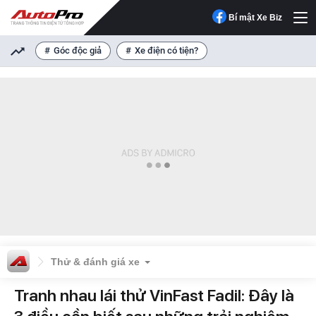
Bí mật Xe Biz
Góc độc giả
Xe điện có tiện?
Thử & đánh giá xe
Tranh nhau lái thử VinFast Fadil: Đây là