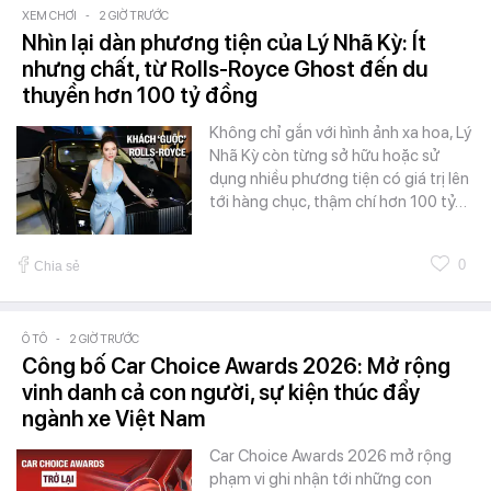
XEM CHƠI
-
2 GIỜ TRƯỚC
Nhìn lại dàn phương tiện của Lý Nhã Kỳ: Ít
nhưng chất, từ Rolls-Royce Ghost đến du
thuyền hơn 100 tỷ đồng
Không chỉ gắn với hình ảnh xa hoa, Lý
Nhã Kỳ còn từng sở hữu hoặc sử
dụng nhiều phương tiện có giá trị lên
tới hàng chục, thậm chí hơn 100 tỷ…
0
Chia sẻ
Ô TÔ
-
2 GIỜ TRƯỚC
Công bố Car Choice Awards 2026: Mở rộng
vinh danh cả con người, sự kiện thúc đẩy
ngành xe Việt Nam
Car Choice Awards 2026 mở rộng
phạm vi ghi nhận tới những con