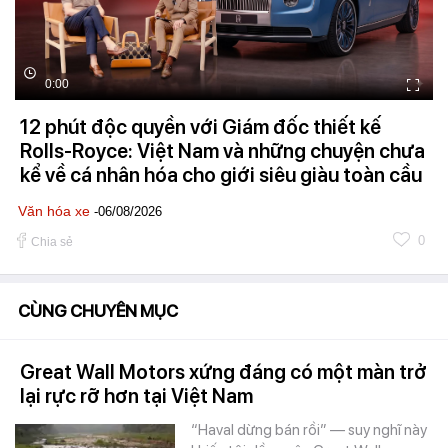
0:00
12 phút độc quyền với Giám đốc thiết kế
Rolls-Royce: Việt Nam và những chuyện chưa
kể về cá nhân hóa cho giới siêu giàu toàn cầu
Văn hóa xe
-06/08/2026
0
Chia sẻ
CÙNG CHUYÊN MỤC
Great Wall Motors xứng đáng có một màn trở
lại rực rỡ hơn tại Việt Nam
“Haval dừng bán rồi” — suy nghĩ này