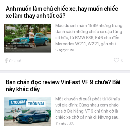
Anh muốn làm chủ chiếc xe, hay muốn chiếc
xe làm thay anh tất cả?
Mặc dù sinh năm 1999 nhưng trong
danh sách những chiếc xe cậu từng
sở hữu, từ BMW E36, E46 cho đến
Mercedes W211, W221, gần như…
17 ngày trước
0
Chia sẻ
Bạn chán đọc review VinFast VF 9 chưa? Bài
này khác đấy
Một chuyến đi xuất phát từ lời hứa
với gia đình: Cùng nhau xem pháo
hoa ở Đà Nẵng. VF 9 chỉ tình cờ là
chiếc xe chở cả nhà đi. Nhưng sau…
21 ngày trước