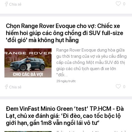
0
Chia sẻ
Chọn Range Rover Evoque cho vợ: Chiếc xe
hiếm hoi giúp các ông chồng đi SUV full-size
'đổi gió' mà không hụt hẫng
Range Rover Evoque dung hòa giữa
gu thời trang của vợ và yêu cầu đẳng
cấp của chồng. Một mẫu SUV đô thị
giúp các chủ tịch quen đi xe lớn
"đổi…
29 ngày trước
0
Chia sẻ
Đem VinFast Minio Green ‘test’ TP.HCM - Đà
Lạt, chủ xe đánh giá: ‘Đi đèo, cao tốc bộc lộ
giới hạn, gần 1m8 vẫn ngồi lái vô tư’