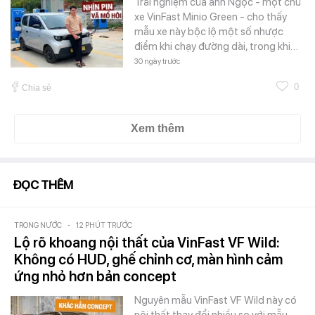
Trải nghiệm của anh Ngọc - một chủ
xe VinFast Minio Green - cho thấy
mẫu xe này bộc lộ một số nhược
điểm khi chạy đường dài, trong khi…
30 ngày trước
0
Chia sẻ
Xem thêm
ĐỌC THÊM
TRONG NƯỚC
-
12 PHÚT TRƯỚC
Lộ rõ khoang nội thất của VinFast VF Wild:
Không có HUD, ghế chỉnh cơ, màn hình cảm
ứng nhỏ hơn bản concept
Nguyên mẫu VinFast VF Wild này có
nội thất thay đổi nhiều so với mẫu