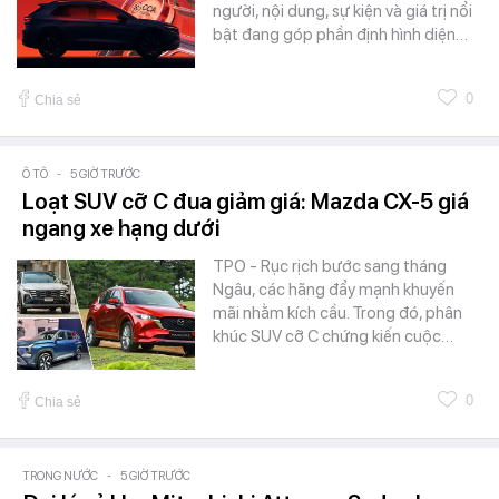
người, nội dung, sự kiện và giá trị nổi
bật đang góp phần định hình diện…
0
Chia sẻ
Ô TÔ
-
5 GIỜ TRƯỚC
Loạt SUV cỡ C đua giảm giá: Mazda CX-5 giá
ngang xe hạng dưới
TPO - Rục rịch bước sang tháng
Ngâu, các hãng đẩy mạnh khuyến
mãi nhằm kích cầu. Trong đó, phân
khúc SUV cỡ C chứng kiến cuộc…
0
Chia sẻ
TRONG NƯỚC
-
5 GIỜ TRƯỚC