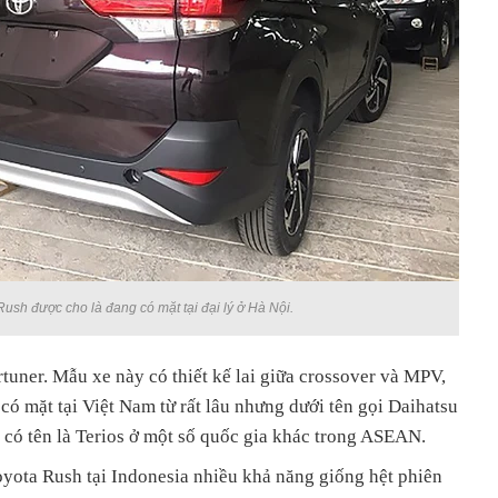
ush được cho là đang có mặt tại đại lý ở Hà Nội.
rtuner. Mẫu xe này có thiết kế lai giữa crossover và MPV,
 có mặt tại Việt Nam từ rất lâu nhưng dưới tên gọi Daihatsu
n có tên là Terios ở một số quốc gia khác trong ASEAN.
oyota Rush tại Indonesia nhiều khả năng giống hệt phiên