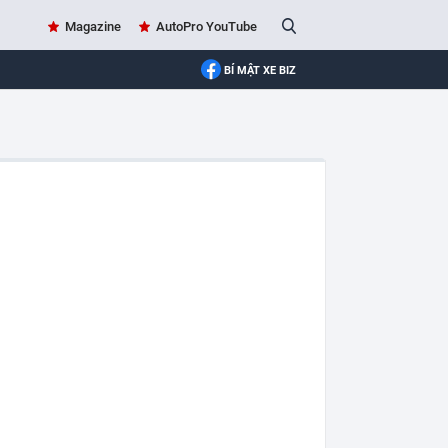
Magazine
AutoPro YouTube
BÍ MẬT XE BIZ