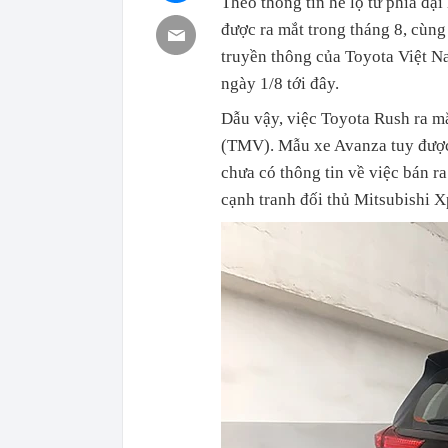
Theo thông tin hé lộ từ phía đại
được ra mắt trong tháng 8, cùng
truyền thông của Toyota Việt Na
ngày 1/8 tới đây.
Dẫu vậy, việc Toyota Rush ra m
(TMV). Mẫu xe Avanza tuy được 
chưa có thông tin về việc bán r
cạnh tranh đối thủ Mitsubishi X