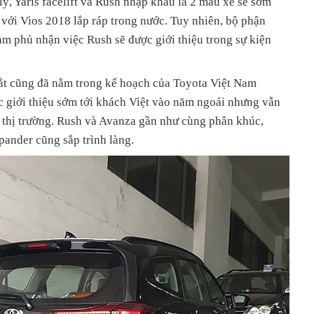
 lý, Yaris facelift và Rush nhập khẩu là 2 mẫu xe sẽ sớm
 với Vios 2018 lắp ráp trong nước. Tuy nhiên, bộ phận
m phủ nhận việc Rush sẽ được giới thiệu trong sự kiện
ắt cũng đã nằm trong kế hoạch của Toyota Việt Nam
giới thiệu sớm tới khách Việt vào năm ngoái nhưng vẫn
a thị trường. Rush và Avanza gần như cùng phân khúc,
pander cũng sắp trình làng.