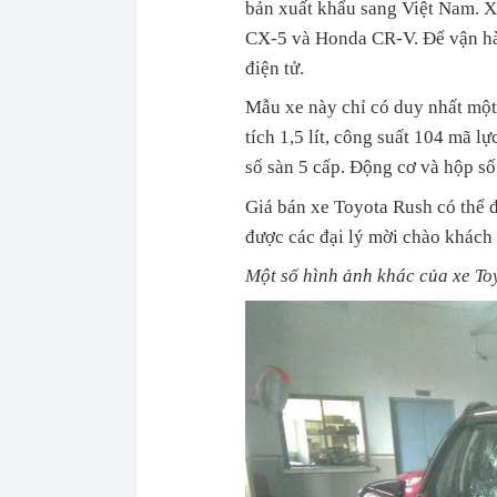
bản xuất khẩu sang Việt Nam. 
CX-5 và Honda CR-V. Để vận hà
điện tử.
Mẫu xe này chỉ có duy nhất một
tích 1,5 lít, công suất 104 mã 
số sàn 5 cấp. Động cơ và hộp s
Giá bán xe Toyota Rush có thể đ
được các đại lý mời chào khách 
Một số hình ảnh khác của xe Toy