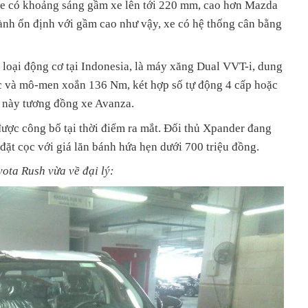
Xe có khoảng sáng gầm xe lên tới 220 mm, cao hơn Mazda
nh ổn định với gầm cao như vậy, xe có hệ thống cân bằng
 loại động cơ tại Indonesia, là máy xăng Dual VVT-i, dung
lực và mô-men xoắn 136 Nm, két hợp số tự động 4 cấp hoặc
ố này tương đồng xe Avanza.
ược công bố tại thời điểm ra mắt. Đối thủ Xpander đang
đặt cọc với giá lăn bánh hứa hẹn dưới 700 triệu đồng.
ota Rush vừa về đại lý: