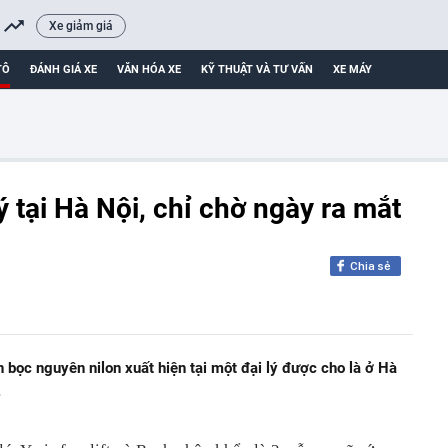
Xe giảm giá
TÔ
ĐÁNH GIÁ XE
VĂN HÓA XE
KỸ THUẬT VÀ TƯ VẤN
XE MÁY
ý tại Hà Nội, chỉ chờ ngày ra mắt
Chia sẻ
n bọc nguyên nilon xuất hiện tại một đại lý được cho là ở Hà
.