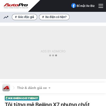
Bí mật Xe Biz
Góc độc giả
Xe điện có tiện?
Thử & đánh giá xe
Tôi từng mê Beijing X7 nhưng chốt