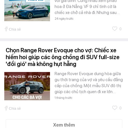
với gia đình: Cùng nhau xem pháo
hoa ở Đà Nẵng. VF 9 chỉ tình cờ là
chiếc xe chở cả nhà đi. Nhưng sau…
24 ngày trước
0
Chia sẻ
Chọn Range Rover Evoque cho vợ: Chiếc xe
hiếm hoi giúp các ông chồng đi SUV full-size
'đổi gió' mà không hụt hẫng
Range Rover Evoque dung hòa giữa
gu thời trang của vợ và yêu cầu đẳng
cấp của chồng. Một mẫu SUV đô thị
giúp các chủ tịch quen đi xe lớn…
1 tháng trước
0
Chia sẻ
Xem thêm