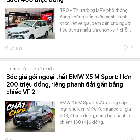
TPO - Thị trường MPV phổ thông
đang chứng kiến cuộc cạnh tranh
khốc liệt về giá, đem đến cho người
tiêu dùng nhiều lựa chọn xe 7 chỗ…
0
Chia sẻ
TRONG NƯỚC
-
2 GIỜ TRƯỚC
Bóc giá gói ngoại thất BMW X5 M Sport: Hơn
200 triệu đồng, riêng phanh đắt gần bằng
chiếc VF 2
BMW X5 M Sport được nâng cấp
loạt phụ kiện M Performance trị giá
206,7 triệu đồng, riêng bộ phanh đã
chiếm 160 triệu đồng.