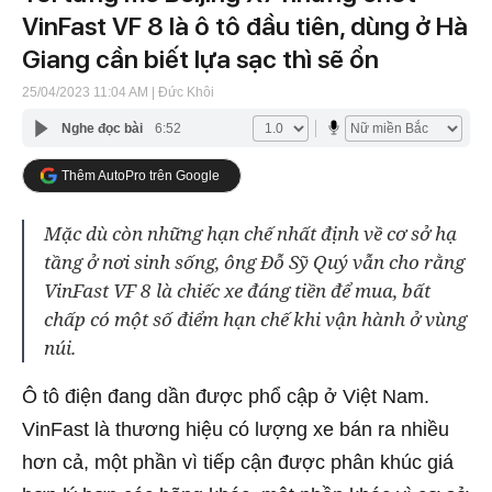
VinFast VF 8 là ô tô đầu tiên, dùng ở Hà
Giang cần biết lựa sạc thì sẽ ổn
25/04/2023 11:04 AM
| Đức Khôi
Nghe đọc bài
6:52
Thêm AutoPro trên Google
Mặc dù còn những hạn chế nhất định về cơ sở hạ
tầng ở nơi sinh sống, ông Đỗ Sỹ Quý vẫn cho rằng
VinFast VF 8 là chiếc xe đáng tiền để mua, bất
chấp có một số điểm hạn chế khi vận hành ở vùng
núi.
Ô tô điện đang dần được phổ cập ở Việt Nam.
VinFast là thương hiệu có lượng xe bán ra nhiều
hơn cả, một phần vì tiếp cận được phân khúc giá