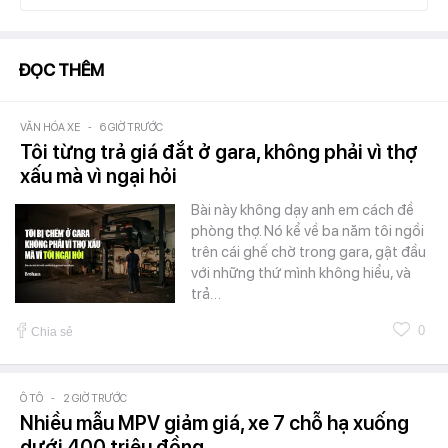
ĐỌC THÊM
VĂN HÓA XE
-
6 GIỜ TRƯỚC
Tôi từng trả giá đắt ở gara, không phải vì thợ
xấu mà vì ngại hỏi
Bài này không dạy anh em cách đề
phòng thợ. Nó kể về ba năm tôi ngồi
trên cái ghế chờ trong gara, gật đầu
với những thứ mình không hiểu, và
trả…
0
Chia sẻ
Ô TÔ
-
2 GIỜ TRƯỚC
Nhiều mẫu MPV giảm giá, xe 7 chỗ hạ xuống
dưới 400 triệu đồng