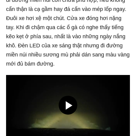
đi đường miền núi còn chưa phù hợp, nếu không
cẩn thận là cạ gầm hay đá cấn vào mép lốp ngay.
Đuôi xe hơi xệ một chút. Cửa xe đóng hơi nặng
tay. Khi đi chậm qua các ổ gà có nghe thấy tiếng
kẽo kẹt ở phía sau, nhất là vào những ngày nắng
khô. Đèn LED của xe sáng thật nhưng đi đường
miền núi nhiều sương mù phải dán sang màu vàng
mới đủ bám đường.