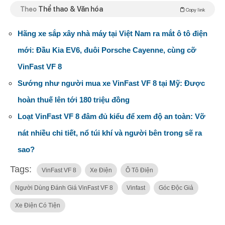
Theo
Thể thao & Văn hóa
Copy link
Hãng xe sắp xây nhà máy tại Việt Nam ra mắt ô tô điện
mới: Đầu Kia EV6, đuôi Porsche Cayenne, cùng cỡ
VinFast VF 8
Sướng như người mua xe VinFast VF 8 tại Mỹ: Được
hoàn thuế lên tới 180 triệu đồng
Loạt VinFast VF 8 đâm đủ kiểu để xem độ an toàn: Vỡ
nát nhiều chi tiết, nổ túi khí và người bên trong sẽ ra
sao?
Tags:
VinFast VF 8
Xe Điện
Ô Tô Điện
Người Dùng Đánh Giá VinFast VF 8
Vinfast
Góc Độc Giả
Xe Điện Có Tiện