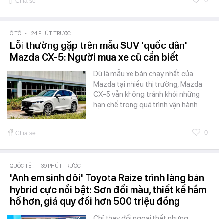
0
Chia sẻ
Ô TÔ
-
24 PHÚT TRƯỚC
Lỗi thường gặp trên mẫu SUV 'quốc dân'
Mazda CX-5: Người mua xe cũ cần biết
Dù là mẫu xe bán chạy nhất của
Mazda tại nhiều thị trường, Mazda
CX-5 vẫn không tránh khỏi những
hạn chế trong quá trình vận hành.
0
Chia sẻ
QUỐC TẾ
-
39 PHÚT TRƯỚC
'Anh em sinh đôi' Toyota Raize trình làng bản
hybrid cực nổi bật: Sơn đổi màu, thiết kế hầm
hố hơn, giá quy đổi hơn 500 triệu đồng
Chỉ thay đổi ngoại thất nhưng