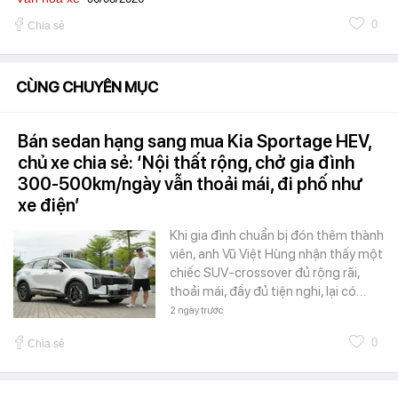
0
Chia sẻ
CÙNG CHUYÊN MỤC
Bán sedan hạng sang mua Kia Sportage HEV,
chủ xe chia sẻ: ‘Nội thất rộng, chở gia đình
300-500km/ngày vẫn thoải mái, đi phố như
xe điện’
Khi gia đình chuẩn bị đón thêm thành
viên, anh Vũ Việt Hùng nhận thấy một
chiếc SUV-crossover đủ rộng rãi,
thoải mái, đầy đủ tiện nghi, lại có…
2 ngày trước
0
Chia sẻ