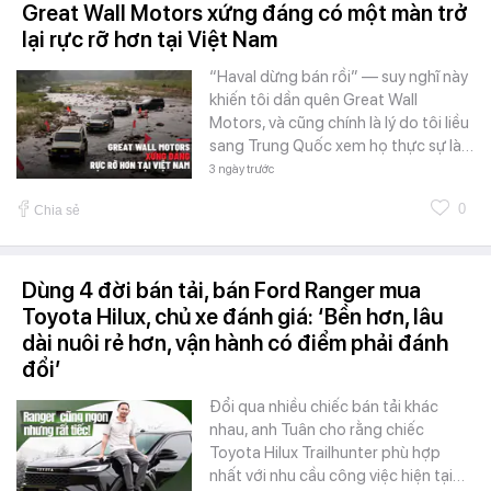
Great Wall Motors xứng đáng có một màn trở
lại rực rỡ hơn tại Việt Nam
“Haval dừng bán rồi” — suy nghĩ này
khiến tôi dần quên Great Wall
Motors, và cũng chính là lý do tôi liều
sang Trung Quốc xem họ thực sự là…
3 ngày trước
0
Chia sẻ
Dùng 4 đời bán tải, bán Ford Ranger mua
Toyota Hilux, chủ xe đánh giá: ‘Bền hơn, lâu
dài nuôi rẻ hơn, vận hành có điểm phải đánh
đổi’
Đổi qua nhiều chiếc bán tải khác
nhau, anh Tuân cho rằng chiếc
Toyota Hilux Trailhunter phù hợp
nhất với nhu cầu công việc hiện tại…