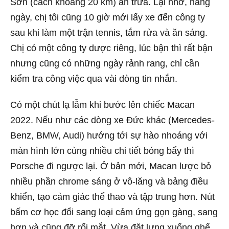
Sơn (cách khoảng 20 km) ăn trưa. Lại nhớ, hàng
ngày, chị tôi cũng 10 giờ mới lấy xe đến công ty
sau khi làm một trận tennis, tắm rửa và ăn sáng.
Chị có một công ty dược riêng, lúc bận thì rất bận
nhưng cũng có những ngày rảnh rang, chỉ cần
kiểm tra công việc qua vài dòng tin nhắn.
Có một chút lạ lẫm khi bước lên chiếc Macan
2022. Nếu như các dòng xe Đức khác (Mercedes-
Benz, BMW, Audi) hướng tới sự hào nhoáng với
màn hình lớn cùng nhiều chi tiết bóng bẩy thì
Porsche đi ngược lại. Ở bản mới, Macan lược bỏ
nhiều phần chrome sáng ở vô-lăng và bảng điều
khiển, tạo cảm giác thể thao và tập trung hơn. Nút
bấm cơ học đổi sang loại cảm ứng gọn gàng, sang
hơn và cũng đỡ rối mắt. Vừa đặt lưng xuống ghế