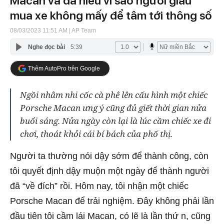
Macan và đã hiểu vì sao người giàu
mua xe không mấy để tâm tới thông số
08/03/2023 11:51 AM
| AP Team
Nghe đọc bài
5:39
Thêm AutoPro trên Google
Ngồi nhâm nhi cốc cà phê lên cấu hình một chiếc
Porsche Macan ưng ý cũng đủ giết thời gian nửa
buổi sáng. Nửa ngày còn lại là lúc cầm chiếc xe đi
chơi, thoát khỏi cái bí bách của phố thị.
Người ta thường nói dậy sớm để thành công, còn
tôi quyết định dậy muộn một ngày để thành người
đã “về đích” rồi. Hôm nay, tôi nhận một chiếc
Porsche Macan để trải nghiệm. Đây không phải lần
đầu tiên tôi cầm lái Macan, có lẽ là lần thứ n, cũng