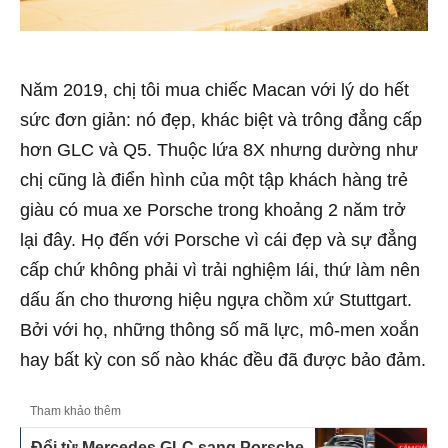
Năm 2019, chị tôi mua chiếc Macan với lý do hết
sức đơn giản: nó đẹp, khác biệt và trông đẳng cấp
hơn GLC và Q5. Thuộc lứa 8X nhưng dường như
chị cũng là điển hình của một tập khách hàng trẻ
giàu có mua xe Porsche trong khoảng 2 năm trở
lại đây. Họ đến với Porsche vì cái đẹp và sự đẳng
cấp chứ không phải vì trải nghiệm lái, thứ làm nên
dấu ấn cho thương hiệu ngựa chồm xứ Stuttgart.
Bởi với họ, những thông số mã lực, mô-men xoắn
hay bất kỳ con số nào khác đều đã được bảo đảm.
Tham khảo thêm
Đổi từ Mercedes GLC sang Porsche