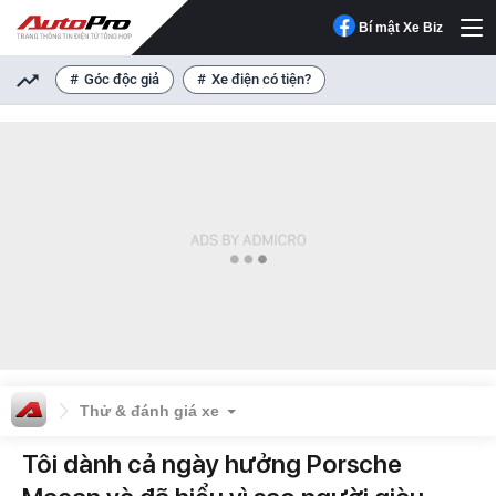
Bí mật Xe Biz
Góc độc giả
Xe điện có tiện?
Thử & đánh giá xe
Tôi dành cả ngày hưởng Porsche