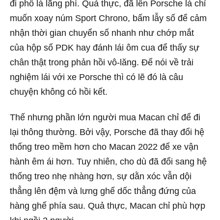
đi phố là lãng phí. Quả thực, đã lên Porsche là chỉ
muốn xoay núm Sport Chrono, bấm lẫy số để cảm
nhận thời gian chuyển số nhanh như chớp mắt
của hộp số PDK hay đánh lái ôm cua để thấy sự
chân thật trong phản hồi vô-lăng. Để nói về trải
nghiệm lái với xe Porsche thì có lẽ đó là câu
chuyện không có hồi kết.
Thế nhưng phần lớn người mua Macan chỉ để đi
lại thông thường. Bởi vậy, Porsche đã thay đổi hệ
thống treo mềm hơn cho Macan 2022 để xe vận
hành êm ái hơn. Tuy nhiên, cho dù đã đổi sang hệ
thống treo nhẹ nhàng hơn, sự dằn xóc vẫn dội
thẳng lên đệm và lưng ghế dốc thẳng đứng của
hàng ghế phía sau. Quả thực, Macan chỉ phù hợp