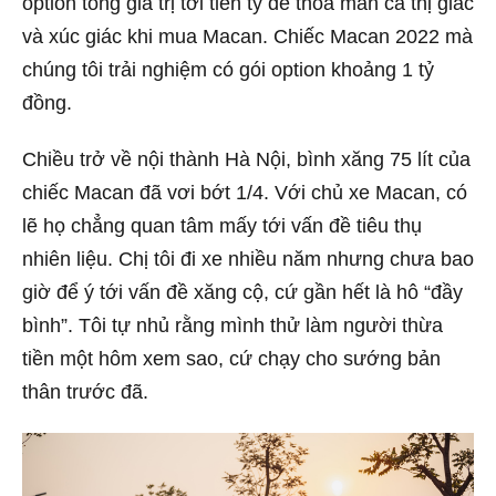
option tổng giá trị tới tiền tỷ để thoả mãn cả thị giác
và xúc giác khi mua Macan. Chiếc Macan 2022 mà
chúng tôi trải nghiệm có gói option khoảng 1 tỷ
đồng.
Chiều trở về nội thành Hà Nội, bình xăng 75 lít của
chiếc Macan đã vơi bớt 1/4. Với chủ xe Macan, có
lẽ họ chẳng quan tâm mấy tới vấn đề tiêu thụ
nhiên liệu. Chị tôi đi xe nhiều năm nhưng chưa bao
giờ để ý tới vấn đề xăng cộ, cứ gần hết là hô “đầy
bình”. Tôi tự nhủ rằng mình thử làm người thừa
tiền một hôm xem sao, cứ chạy cho sướng bản
thân trước đã.