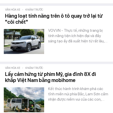
VĂN HÓA XE
-
4 NĂM TRƯỚC
Hàng loạt tính năng trên ô tô quay trở lại từ
"cõi chết"
VOV.VN - Thực tế, những trang bị
tính năng tiện ích hiện đại và đầy
sáng tạo ấy đã xuất hiện từ rất lâu,…
VĂN HÓA XE
-
4 NĂM TRƯỚC
Lấy cảm hứng từ phim Mỹ, gia đình 8X đi
khắp Việt Nam bằng mobihome
Kết thúc hành trình khám phá các
tỉnh miền núi phía Bắc, Lam Sơn cảm
nhận được niềm vui của các con,…