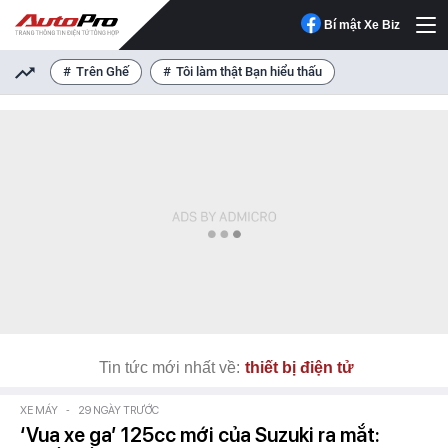
Bí mật Xe Biz
Trên Ghế
Tôi làm thật Bạn hiểu thấu
Tin tức mới nhất về:
thiết bị điện tử
XE MÁY
-
29 NGÀY TRƯỚC
‘Vua xe ga’ 125cc mới của Suzuki ra mắt: