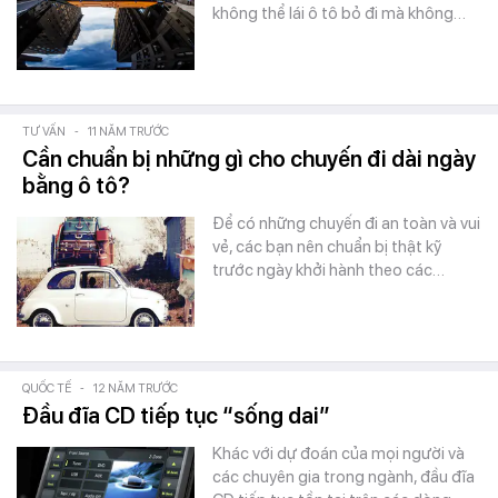
không thể lái ô tô bỏ đi mà không…
TƯ VẤN
-
11 NĂM TRƯỚC
Cần chuẩn bị những gì cho chuyến đi dài ngày
bằng ô tô?
Để có những chuyến đi an toàn và vui
vẻ, các bạn nên chuẩn bị thật kỹ
trước ngày khởi hành theo các…
QUỐC TẾ
-
12 NĂM TRƯỚC
Đầu đĩa CD tiếp tục “sống dai”
Khác với dự đoán của mọi người và
các chuyên gia trong ngành, đầu đĩa