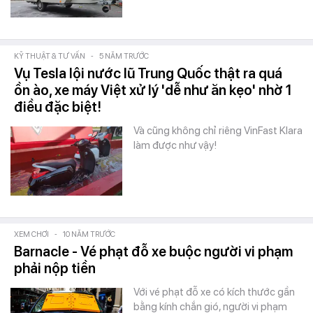
KỸ THUẬT & TƯ VẤN
-
5 NĂM TRƯỚC
Vụ Tesla lội nước lũ Trung Quốc thật ra quá
ồn ào, xe máy Việt xử lý 'dễ như ăn kẹo' nhờ 1
điều đặc biệt!
Và cũng không chỉ riêng VinFast Klara
làm được như vậy!
XEM CHƠI
-
10 NĂM TRƯỚC
Barnacle - Vé phạt đỗ xe buộc người vi phạm
phải nộp tiền
Với vé phạt đỗ xe có kích thước gần
bằng kính chắn gió, người vi phạm