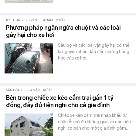
KỸ THUẬT & TƯ VẤN
-
4 NĂM TRƯỚC
Phương pháp ngăn ngừa chuột và các loài
gây hại cho xe hơi
Sâu bọ và các loài vật gây hại có thể
là nguyên nhân dẫn đến những hỏng
hóc của xe hơi.
VĂN HÓA XE
-
4 NĂM TRƯỚC
Bên trong chiếc xe kéo cắm trại gần 1 tỷ
đồng, đầy đủ tiện nghi cho cả gia đình
Chiếc xe kéo cắm trại nhập khẩu từ
châu Âu có đủ không gian và các tiện
nghi cơ bản cho một gia đình gồm…