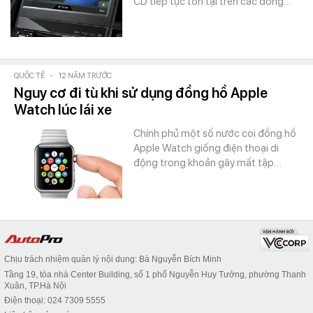
CD tiếp tục tồn tại trên các dòng…
QUỐC TẾ
-
12 NĂM TRƯỚC
Nguy cơ đi tù khi sử dụng đồng hồ Apple
Watch lúc lái xe
Chính phủ một số nước coi đồng hồ
Apple Watch giống điện thoại di
động trong khoản gây mất tập…
Chịu trách nhiệm quản lý nội dung: Bà Nguyễn Bích Minh
Tầng 19, tòa nhà Center Building, số 1 phố Nguyễn Huy Tưởng, phường Thanh
Xuân, TP.Hà Nội
Điện thoại: 024 7309 5555