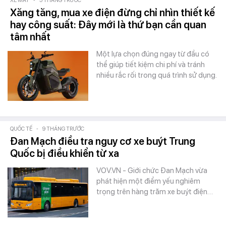
XE MÁY
-
5 THÁNG TRƯỚC
Xăng tăng, mua xe điện đừng chỉ nhìn thiết kế
hay công suất: Đây mới là thứ bạn cần quan
tâm nhất
Một lựa chọn đúng ngay từ đầu có
thể giúp tiết kiệm chi phí và tránh
nhiều rắc rối trong quá trình sử dụng.
QUỐC TẾ
-
9 THÁNG TRƯỚC
Đan Mạch điều tra nguy cơ xe buýt Trung
Quốc bị điều khiển từ xa
VOV.VN - Giới chức Đan Mạch vừa
phát hiện một điểm yếu nghiêm
trọng trên hàng trăm xe buýt điện…