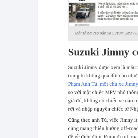
Một số nơi rao bán xe Suzuki Jimny đ
Suzuki Jimny c
Suzuki Jimny được xem là mẫu xe
trang bị không quá dồi dào như
Phạm Anh Tú, một chủ xe Jimn
so với một chiếc MPV phổ thôn
giá đó, không có chiếc xe nào t
rời và nhập nguyên chiếc từ Nhậ
Cũng theo anh Tú, việc Jimny ít
cũng mang thiên hướng off-road
đề về điện đóm. Đang đi off-road