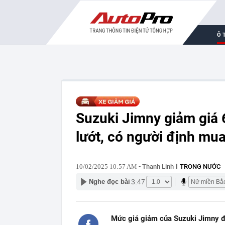
Ô 
Suzuki Jimny giảm giá 6
lướt, có người định mua
10/02/2025 10:57 AM
- Thanh Linh
TRONG NƯỚC
3:47
Nghe đọc bài
Mức giá giảm của Suzuki Jimny đ