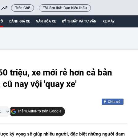
Trên Ghế
Tôi làm thật Bạn hiểu thấu
TÔ
ĐÁNH GIÁ XE
VĂN HÓA XE
KỸ THUẬT VÀ TƯ VẤN
XE MÁY
0 triệu, xe mới rẻ hơn cả bản
 cũ nay vội 'quay xe'
Chia sẻ
Thêm AutoPro trên Google
ược kỳ vọng sẽ giúp nhiều người, đặc biệt những người đam