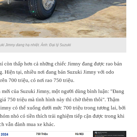
ki Jimny đang hạ nhiệt. Ảnh: Đại lý Suzuki
hí còn thấp hơn cả những chiếc Jimny đang được rao bán
ng. Hiện tại, nhiều nơi đang bán Suzuki Jimny với odo
rên 700 triệu, có nơi rao 750 triệu.
iá mới của Suzuki Jimny, một người dùng bình luận: "Đang
iá 750 triệu mà tình hình này thì chờ thêm thôi". Thậm
Jimny có thể xuống dưới mức 700 triệu trong tương lai, bởi
nhóm nhỏ có tiền thích trải nghiệm tiếp cận được trong khi
ch vẫn đành mua xe khác.