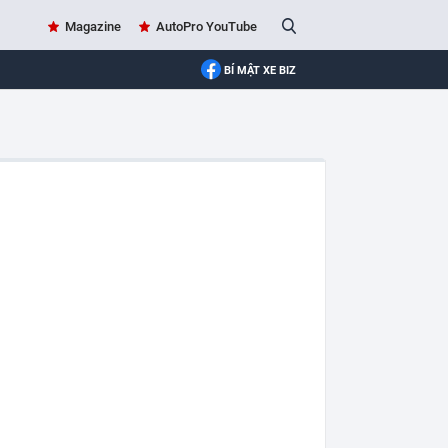
Magazine
AutoPro YouTube
BÍ MẬT XE BIZ