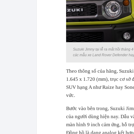
Suzuki Jimny tại lễ ra mắt hồi tháng
các mẫu xe Land Rover Defender ha
Theo thông số của hãng, Suzuki 
1.645 x 1.720 (mm), trục cơ sở
SUV hạng A như Raize hay Sonet
vức.
Bước vào bên trong, Suzuki Jim
của người dùng hiện nay. Dẫu vậ
màn hình 9 inch cảm ứng, hỗ trợ
Đồng hồ là dạng analog kết hợp