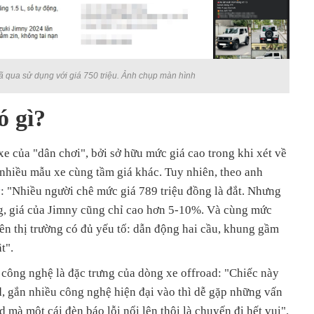
ã qua sử dụng với giá 750 triệu. Ảnh chụp màn hình
ó gì?
 của "dân chơi", bởi sở hữu mức giá cao trong khi xét về
 nhiều mẫu xe cùng tầm giá khác. Tuy nhiên, theo anh
y
: "Nhiều người chê mức giá 789 triệu đồng là đắt. Nhưng
g, giá của Jimny cũng chỉ cao hơn 5-10%. Và cùng mức
rên thị trường có đủ yếu tố: dẫn động hai cầu, khung gầm
t".
 công nghệ là đặc trưng của dòng xe offroad: "Chiếc này
, gắn nhiều công nghệ hiện đại vào thì dễ gặp những vấn
 mà một cái đèn báo lỗi nổi lên thôi là chuyến đi hết vui".