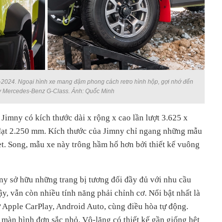
 4-2024. Ngoại hình xe mang đậm phong cách retro hình hộp, gợi nhớ đến
y Mercedes-Benz G-Class. Ảnh: Quốc Minh
Jimny có kích thước dài x rộng x cao lần lượt 3.625 x
 đạt 2.250 mm. Kích thước của Jimny chỉ ngang những mẫu
. Song, mẫu xe này trông hầm hố hơn bởi thiết kế vuông
ny sở hữu những trang bị tương đối đầy đủ với nhu cầu
y, vẫn còn nhiều tính năng phải chỉnh cơ. Nổi bật nhất là
 Apple CarPlay, Android Auto, cùng điều hòa tự động.
 màn hình đơn sắc nhỏ. Vô-lăng có thiết kế gần giống hệt