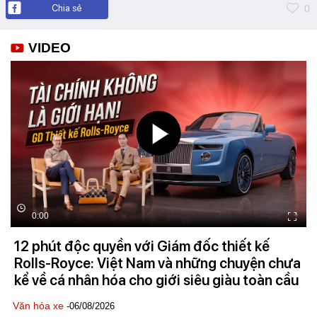
Chia sẻ
0
VIDEO
0:00
12 phút độc quyền với Giám đốc thiết kế
Rolls-Royce: Việt Nam và những chuyện chưa
kể về cá nhân hóa cho giới siêu giàu toàn cầu
Văn hóa xe
-06/08/2026