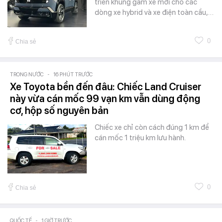
triển khung gầm xe mới cho các
dòng xe hybrid và xe điện toàn cầu,…
0
Chia sẻ
TRONG NƯỚC
-
16 PHÚT TRƯỚC
Xe Toyota bền đến đâu: Chiếc Land Cruiser
này vừa cán mốc 99 vạn km vẫn dùng động
cơ, hộp số nguyên bản
Chiếc xe chỉ còn cách đúng 1 km để
cán mốc 1 triệu km lưu hành.
0
Chia sẻ
QUỐC TẾ
-
1 GIỜ TRƯỚC