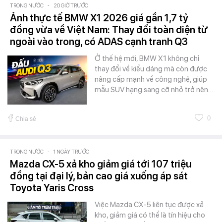
TRONG NƯỚC
-
20 GIỜ TRƯỚC
Ảnh thực tế BMW X1 2026 giá gần 1,7 tỷ
đồng vừa về Việt Nam: Thay đổi toàn diện từ
ngoài vào trong, có ADAS cạnh tranh Q3
Ở thế hệ mới, BMW X1 không chỉ
thay đổi về kiểu dáng mà còn được
nâng cấp mạnh về công nghệ, giúp
mẫu SUV hạng sang cỡ nhỏ trở nên…
0
Chia sẻ
TRONG NƯỚC
-
1 NGÀY TRƯỚC
Mazda CX-5 xả kho giảm giá tới 107 triệu
đồng tại đại lý, bản cao giá xuống áp sát
Toyota Yaris Cross
Việc Mazda CX-5 liên tục được xả
kho, giảm giá có thể là tín hiệu cho