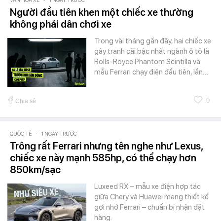
VĂN HÓA XE
-
1 NGÀY TRƯỚC
Người đầu tiên khen một chiếc xe thường
không phải dân chơi xe
Trong vài tháng gần đây, hai chiếc xe
gây tranh cãi bậc nhất ngành ô tô là
Rolls-Royce Phantom Scintilla và
mẫu Ferrari chạy điện đầu tiên, lần…
0
Chia sẻ
QUỐC TẾ
-
1 NGÀY TRƯỚC
Trông rất Ferrari nhưng tên nghe như Lexus,
chiếc xe này mạnh 585hp, có thể chạy hơn
850km/sạc
Luxeed RX – mẫu xe điện hợp tác
giữa Chery và Huawei mang thiết kế
gợi nhớ Ferrari – chuẩn bị nhận đặt
hàng.