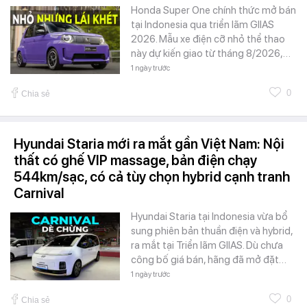
Honda Super One chính thức mở bán
tại Indonesia qua triển lãm GIIAS
2026. Mẫu xe điện cỡ nhỏ thể thao
này dự kiến giao từ tháng 8/2026,…
1 ngày trước
0
Chia sẻ
Hyundai Staria mới ra mắt gần Việt Nam: Nội
thất có ghế VIP massage, bản điện chạy
544km/sạc, có cả tùy chọn hybrid cạnh tranh
Carnival
Hyundai Staria tại Indonesia vừa bổ
sung phiên bản thuần điện và hybrid,
ra mắt tại Triển lãm GIIAS. Dù chưa
công bố giá bán, hãng đã mở đặt…
1 ngày trước
0
Chia sẻ