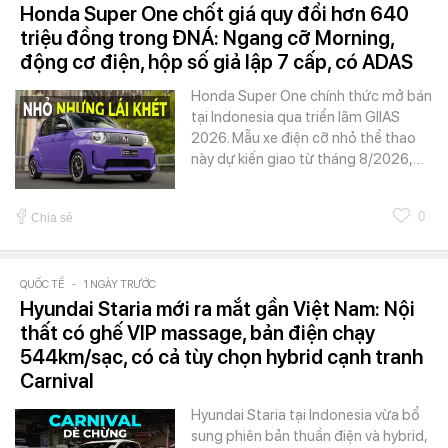
Honda Super One chốt giá quy đổi hơn 640
triệu đồng trong ĐNÁ: Ngang cỡ Morning,
động cơ điện, hộp số giả lập 7 cấp, có ADAS
Honda Super One chính thức mở bán
tại Indonesia qua triển lãm GIIAS
2026. Mẫu xe điện cỡ nhỏ thể thao
này dự kiến giao từ tháng 8/2026,…
0
Chia sẻ
QUỐC TẾ
-
1 NGÀY TRƯỚC
Hyundai Staria mới ra mắt gần Việt Nam: Nội
thất có ghế VIP massage, bản điện chạy
544km/sạc, có cả tùy chọn hybrid cạnh tranh
Carnival
Hyundai Staria tại Indonesia vừa bổ
sung phiên bản thuần điện và hybrid,