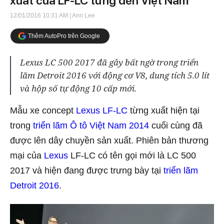
xuất của LF-LC từng đến Việt Nam
12/01/2016 10:31 AM
| Ann Lee
Thêm AutoPro trên Google
Lexus LC 500 2017 đã gây bất ngờ trong triển
lãm Detroit 2016 với động cơ V8, dung tích 5.0 lít
và hộp số tự động 10 cấp mới.
Mẫu xe concept
Lexus LF-LC
từng xuất hiện tại
trong
triển lãm Ô tô Việt Nam 2014
cuối cùng đã
được lên dây chuyền sản xuất. Phiên bản thương
mại của
Lexus
LF-LC có tên gọi mới là LC 500
2017 và hiện đang được trưng bày tại
triển lãm
Detroit 2016
.