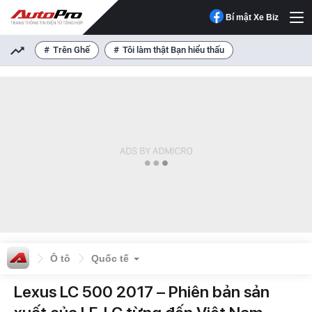
Bí mật Xe Biz
Trên Ghế
Tôi làm thật Bạn hiểu thấu
Ô tô
Quốc tế
Lexus LC 500 2017 – Phiên bản sản