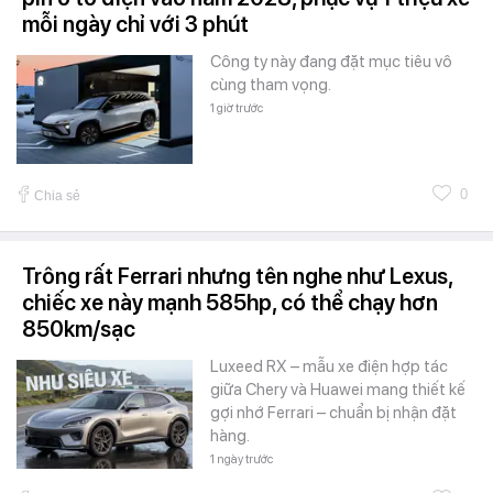
mỗi ngày chỉ với 3 phút
Công ty này đang đặt mục tiêu vô
cùng tham vọng.
1 giờ trước
0
Chia sẻ
Trông rất Ferrari nhưng tên nghe như Lexus,
chiếc xe này mạnh 585hp, có thể chạy hơn
850km/sạc
Luxeed RX – mẫu xe điện hợp tác
giữa Chery và Huawei mang thiết kế
gợi nhớ Ferrari – chuẩn bị nhận đặt
hàng.
1 ngày trước