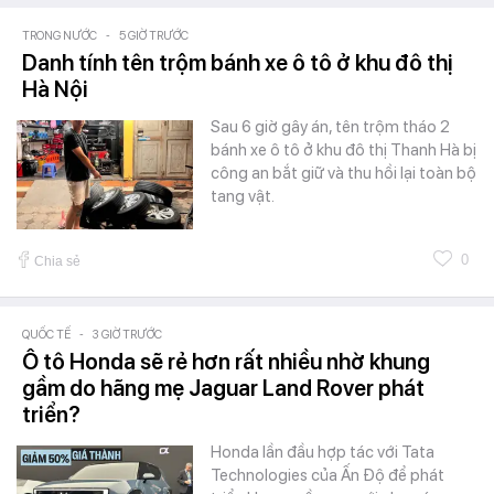
TRONG NƯỚC
-
5 GIỜ TRƯỚC
Danh tính tên trộm bánh xe ô tô ở khu đô thị
Hà Nội
Sau 6 giờ gây án, tên trộm tháo 2
bánh xe ô tô ở khu đô thị Thanh Hà bị
công an bắt giữ và thu hồi lại toàn bộ
tang vật.
0
Chia sẻ
QUỐC TẾ
-
3 GIỜ TRƯỚC
Ô tô Honda sẽ rẻ hơn rất nhiều nhờ khung
gầm do hãng mẹ Jaguar Land Rover phát
triển?
Honda lần đầu hợp tác với Tata
Technologies của Ấn Độ để phát