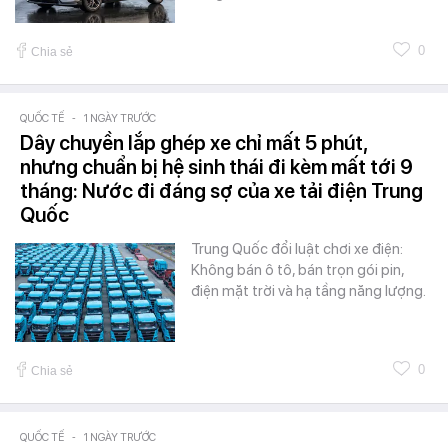
0
Chia sẻ
QUỐC TẾ
-
1 NGÀY TRƯỚC
Dây chuyền lắp ghép xe chỉ mất 5 phút,
nhưng chuẩn bị hệ sinh thái đi kèm mất tới 9
tháng: Nước đi đáng sợ của xe tải điện Trung
Quốc
Trung Quốc đổi luật chơi xe điện:
Không bán ô tô, bán trọn gói pin,
điện mặt trời và hạ tầng năng lượng.
0
Chia sẻ
QUỐC TẾ
-
1 NGÀY TRƯỚC