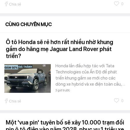
0
Chia sẻ
CÙNG CHUYÊN MỤC
Ô tô Honda sẽ rẻ hơn rất nhiều nhờ khung
gầm do hãng mẹ Jaguar Land Rover phát
triển?
Honda lần đầu hợp tác với Tata
Technologies của Ấn Độ để phát
triển khung gầm xe mới cho các
dòng xe hybrid và xe điện toàn cầu,…
3 giờ trước
0
Chia sẻ
Một 'vua pin' tuyên bố sẽ xây 10.000 trạm đổi
pin ô tô điện vào năm 2028, phục vụ 1 triệu xe