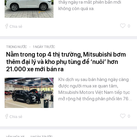
thấy ngày ra mắt phiên bản mới
không còn quá xa.
0
Chia sẻ
TRONG NƯỚC
-
1 NGÀY TRƯỚC
Nằm trong top 4 thị trường, Mitsubishi bơm
thêm đại lý và kho phụ tùng để ‘nuôi’ hơn
21.000 xe mới bán ra
Khi dịch vụ sau bán hàng ngày càng
được người mua xe quan tâm,
Mitsubishi Motors Việt Nam tiếp tục
mở rộng hệ thống phân phối lên 76…
0
Chia sẻ