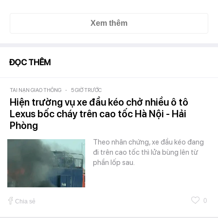
Xem thêm
ĐỌC THÊM
TAI NẠN GIAO THÔNG
-
5 GIỜ TRƯỚC
Hiện trường vụ xe đầu kéo chở nhiều ô tô
Lexus bốc cháy trên cao tốc Hà Nội - Hải
Phòng
Theo nhân chứng, xe đầu kéo đang
đi trên cao tốc thì lửa bùng lên từ
phần lốp sau.
0
Chia sẻ