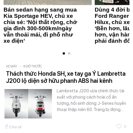
Bán sedan hạng sang mua
Dùng 4 đời bá
Kia Sportage HEV, chủ xe
Ford Ranger 
chia sẻ: ‘Nội thất rộng, chở
Hilux, chủ xe 
gia đình 300-500km/ngày
‘Bền hơn, lâu 
vẫn thoải mái, đi phố như
hơn, vận hàn
xe điện’
phải đánh đổi
XE MÁY
-
4 GIỜ TRƯỚC
Thách thức Honda SH, xe tay ga Ý Lambretta
J200 lộ diện sở hữu phanh ABS hai kênh
Lambretta J200 vừa chính thức tái
xuất với phong cách hoài cổ ấn
tượng, hồi sinh dòng J-Series huyền
thoại thập niên 60. Trang bị động…
0
Chia sẻ