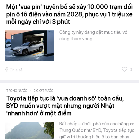
Một 'vua pin' tuyên bố sẽ xây 10.000 trạm đổi
pin ô tô điện vào năm 2028, phục vụ 1 triệu xe
mỗi ngày chỉ với 3 phút
Công ty này đang đặt mục tiêu vô
cùng tham vọng.
0
Chia sẻ
TRONG NƯỚC
-
2 GIỜ TRƯỚC
Toyota tiếp tục là 'vua doanh số' toàn cầu,
BYD muốn vượt mặt nhưng người Nhật
'nhanh hơn' ở một điểm
Bất chấp sự bứt phá của các hãng xe
Trung Quốc như BYD, Toyota tiếp tục
giữ vị trí thương hiệu ô tô bán chạy