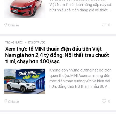
Việt Nam. Phiên bản nâng cấp này sở
hữu nhiều cải tiến đáng giá về thiết…
0
Chia sẻ
TRONG NƯỚC
-
17 GIỜ TRƯỚC
Xem thực tế MINI thuần điện đầu tiên Việt
Nam giá hơn 2,4 tỷ đồng: Nội thất trau chuốt
tỉ mỉ, chạy hơn 400/sạc
Không còn những đường nét bo tròn
quen thuộc, MINI Aceman mang đến
một diện mạo vuông vức và hiện đại
hơn, đồng thời trở thành mẫu SUV…
0
Chia sẻ