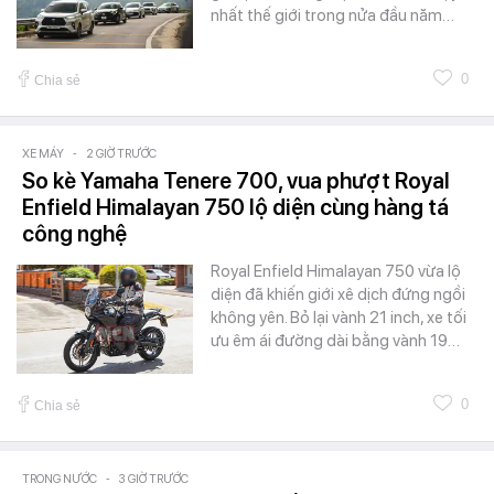
nhất thế giới trong nửa đầu năm…
0
Chia sẻ
XE MÁY
-
2 GIỜ TRƯỚC
So kè Yamaha Tenere 700, vua phượt Royal
Enfield Himalayan 750 lộ diện cùng hàng tá
công nghệ
Royal Enfield Himalayan 750 vừa lộ
diện đã khiến giới xê dịch đứng ngồi
không yên. Bỏ lại vành 21 inch, xe tối
ưu êm ái đường dài bằng vành 19…
0
Chia sẻ
TRONG NƯỚC
-
3 GIỜ TRƯỚC