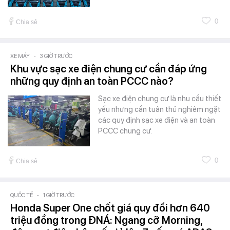
0
Chia sẻ
XE MÁY
-
3 GIỜ TRƯỚC
Khu vực sạc xe điện chung cư cần đáp ứng
những quy định an toàn PCCC nào?
Sạc xe điện chung cư là nhu cầu thiết
yếu nhưng cần tuân thủ nghiêm ngặt
các quy định sạc xe điện và an toàn
PCCC chung cư.
0
Chia sẻ
QUỐC TẾ
-
1 GIỜ TRƯỚC
Honda Super One chốt giá quy đổi hơn 640
triệu đồng trong ĐNÁ: Ngang cỡ Morning,