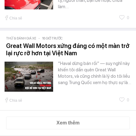
ty, người thân, bạn bè hoặc chưa
làm…
0
Chia sẻ
THỬ & ĐÁNH GIÁ XE
-
18 GIỜ TRƯỚC
Great Wall Motors xứng đáng có một màn trở
lại rực rỡ hơn tại Việt Nam
“Haval dừng bán rồi” — suy nghĩ này
khiến tôi dần quên Great Wall
Motors, và cũng chính là lý do tôi liều
sang Trung Quốc xem họ thực sự là…
0
Chia sẻ
Xem thêm