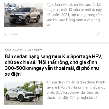
Tập đoàn Mitsubishi Motors lên kế
hoạch ra mắt 13 mẫu xe mới từ nay
đến năm 2031, tập trung trọng tâm
vào khu vực Đông Nam Á và dòng
xe…
0
Chia sẻ
ĐÁNH GIÁ Ô TÔ
-
1 GIỜ TRƯỚC
Bán sedan hạng sang mua Kia Sportage HEV,
chủ xe chia sẻ: ‘Nội thất rộng, chở gia đình
300-500km/ngày vẫn thoải mái, đi phố như
xe điện’
Khi gia đình chuẩn bị đón thêm thành
viên, anh Vũ Việt Hùng nhận thấy một
chiếc SUV-crossover đủ rộng rãi,
thoải mái, đầy đủ tiện nghi, lại có…