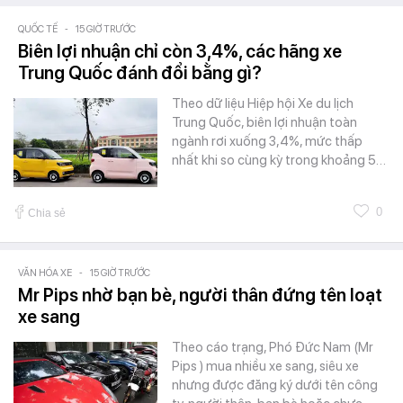
QUỐC TẾ
-
15 GIỜ TRƯỚC
Biên lợi nhuận chỉ còn 3,4%, các hãng xe
Trung Quốc đánh đổi bằng gì?
Theo dữ liệu Hiệp hội Xe du lịch
Trung Quốc, biên lợi nhuận toàn
ngành rơi xuống 3,4%, mức thấp
nhất khi so cùng kỳ trong khoảng 5…
0
Chia sẻ
VĂN HÓA XE
-
15 GIỜ TRƯỚC
Mr Pips nhờ bạn bè, người thân đứng tên loạt
xe sang
Theo cáo trạng, Phó Đức Nam (Mr
Pips ) mua nhiều xe sang, siêu xe
nhưng được đăng ký dưới tên công