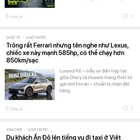
0
Chia sẻ
QUỐC TẾ
-
4 GIỜ TRƯỚC
Trông rất Ferrari nhưng tên nghe như Lexus,
chiếc xe này mạnh 585hp, có thể chạy hơn
850km/sạc
Luxeed RX – mẫu xe điện hợp tác
giữa Chery và Huawei mang thiết kế
gợi nhớ Ferrari – chuẩn bị nhận đặt
hàng.
0
Chia sẻ
XEM CHƠI
-
3 GIỜ TRƯỚC
Du khách Ấn Độ lên tiếng vụ đi taxi ở Việt