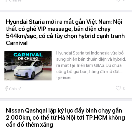
Chia sẻ
Hyundai Staria mới ra mắt gần Việt Nam: Nội
thất có ghế VIP massage, bản điện chạy
544km/sạc, có cả tùy chọn hybrid cạnh tranh
Carnival
Hyundai Staria tại Indonesia vừa bổ
sung phiên bản thuần điện và hybrid,
ra mắt tại Triển lãm GIIAS. Dù chưa
công bố giá bán, hãng đã mở đặt…
1 giờ trước
0
Chia sẻ
Nissan Qashqai lập kỷ lục đầy bình chạy gần
2.000km, có thể từ Hà Nội tới TP.HCM không
cần đổ thêm xăng