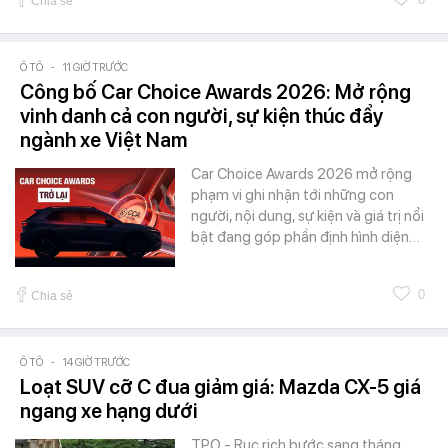
Chia sẻ
Ô TÔ
-
11 GIỜ TRƯỚC
Công bố Car Choice Awards 2026: Mở rộng
vinh danh cả con người, sự kiện thúc đẩy
ngành xe Việt Nam
Car Choice Awards 2026 mở rộng
phạm vi ghi nhận tới những con
người, nội dung, sự kiện và giá trị nổi
bật đang góp phần định hình diện…
0
Chia sẻ
Ô TÔ
-
14 GIỜ TRƯỚC
Loạt SUV cỡ C đua giảm giá: Mazda CX-5 giá
ngang xe hạng dưới
TPO - Rục rịch bước sang tháng