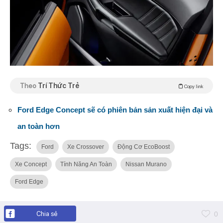
Theo
Trí Thức Trẻ
Copy link
Ford Edge Concept sẽ có phiên bản sản xuất hiện đại và
an toàn hơn
Tags:
Ford
Xe Crossover
Động Cơ EcoBoost
Xe Concept
Tính Năng An Toàn
Nissan Murano
Ford Edge
Chia sẻ
0