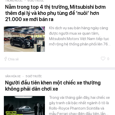
TRONG NƯỚC
-
6 GIỜ TRƯỚC
Nằm trong top 4 thị trường, Mitsubishi bơm
thêm đại lý và kho phụ tùng để ‘nuôi’ hơn
21.000 xe mới bán ra
Khi dịch vụ sau bán hàng ngày càng
được người mua xe quan tâm,
Mitsubishi Motors Việt Nam tiếp tục
mở rộng hệ thống phân phối lên 76…
0
Chia sẻ
VĂN HÓA XE
-
5 GIỜ TRƯỚC
Người đầu tiên khen một chiếc xe thường
không phải dân chơi xe
Trong vài tháng gần đây, hai chiếc xe
gây tranh cãi bậc nhất ngành ô tô là
Rolls-Royce Phantom Scintilla và
mẫu Ferrari chạy điện đầu tiên, lần…