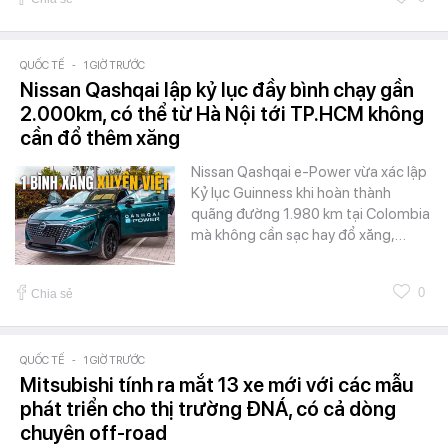
QUỐC TẾ
-
1 GIỜ TRƯỚC
Nissan Qashqai lập kỷ lục đầy bình chạy gần
2.000km, có thể từ Hà Nội tới TP.HCM không
cần đổ thêm xăng
Nissan Qashqai e-Power vừa xác lập
Kỷ lục Guinness khi hoàn thành
quãng đường 1.980 km tại Colombia
mà không cần sạc hay đổ xăng,…
0
Chia sẻ
QUỐC TẾ
-
1 GIỜ TRƯỚC
Mitsubishi tính ra mắt 13 xe mới với các mẫu
phát triển cho thị trường ĐNÁ, có cả dòng
chuyên off-road