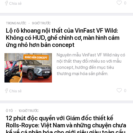
0
Chia sẻ
TRONG NƯỚC
-
9 GIỜ TRƯỚC
Lộ rõ khoang nội thất của VinFast VF Wild:
Không có HUD, ghế chỉnh cơ, màn hình cảm
ứng nhỏ hơn bản concept
Nguyên mẫu VinFast VF Wild này có
nội thất thay đổi nhiều so với mẫu
concept, hướng đến mục tiêu
thương mại hóa sản phẩm.
0
Chia sẻ
Ô TÔ
-
10 GIỜ TRƯỚC
12 phút độc quyền với Giám đốc thiết kế
Rolls-Royce: Việt Nam và những chuyện chưa
kể về cá nhân hóa cho giới siêu giàu toàn cầu