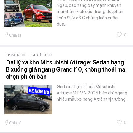
Ngâu, các hãng đẩy mạnh khuyến
mãi nhằm kích cầu. Trong đó, phân
khúc SUV cỡ C chứng kiến cuộc
đua…
0
Chia sẻ
TRONG NƯỚC
-
14 GIỜ TRƯỚC
Đại lý xả kho Mitsubishi Attrage: Sedan hạng
B xuống giá ngang Grand i10, không thoải mái
chọn phiên bản
Giá bán thực tế của Mitsubishi
Attrage MT VIN 2025 hiện chỉ ngang
nhiều mẫu xe hạng A trên thị trường.
0
Chia sẻ