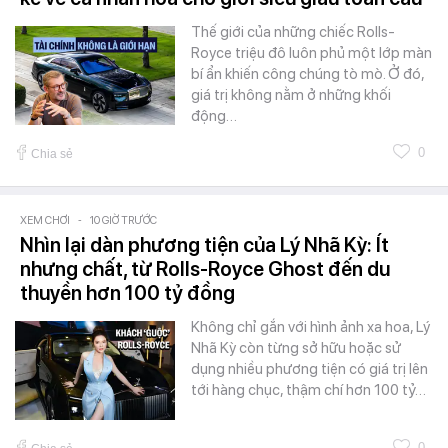
Thế giới của những chiếc Rolls-
Royce triệu đô luôn phủ một lớp màn
bí ẩn khiến công chúng tò mò. Ở đó,
giá trị không nằm ở những khối
động…
0
Chia sẻ
XEM CHƠI
-
10 GIỜ TRƯỚC
Nhìn lại dàn phương tiện của Lý Nhã Kỳ: Ít
nhưng chất, từ Rolls-Royce Ghost đến du
thuyền hơn 100 tỷ đồng
Không chỉ gắn với hình ảnh xa hoa, Lý
Nhã Kỳ còn từng sở hữu hoặc sử
dụng nhiều phương tiện có giá trị lên
tới hàng chục, thậm chí hơn 100 tỷ…
0