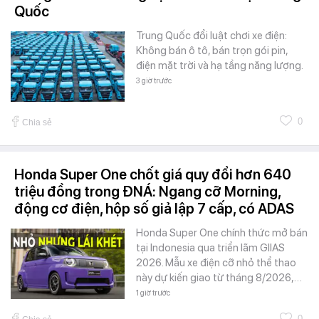
Quốc
Trung Quốc đổi luật chơi xe điện:
Không bán ô tô, bán trọn gói pin,
điện mặt trời và hạ tầng năng lượng.
3 giờ trước
0
Chia sẻ
Honda Super One chốt giá quy đổi hơn 640
triệu đồng trong ĐNÁ: Ngang cỡ Morning,
động cơ điện, hộp số giả lập 7 cấp, có ADAS
Honda Super One chính thức mở bán
tại Indonesia qua triển lãm GIIAS
2026. Mẫu xe điện cỡ nhỏ thể thao
này dự kiến giao từ tháng 8/2026,…
1 giờ trước
0