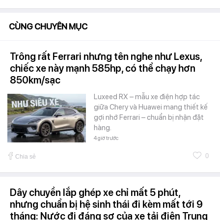
CÙNG CHUYÊN MỤC
Trông rất Ferrari nhưng tên nghe như Lexus,
chiếc xe này mạnh 585hp, có thể chạy hơn
850km/sạc
Luxeed RX – mẫu xe điện hợp tác
giữa Chery và Huawei mang thiết kế
gợi nhớ Ferrari – chuẩn bị nhận đặt
hàng.
4 giờ trước
0
Chia sẻ
Dây chuyền lắp ghép xe chỉ mất 5 phút,
nhưng chuẩn bị hệ sinh thái đi kèm mất tới 9
tháng: Nước đi đáng sợ của xe tải điện Trung