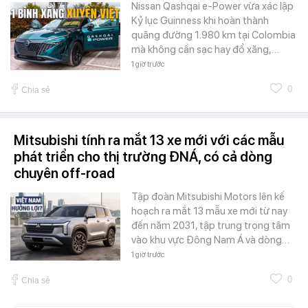
Nissan Qashqai e-Power vừa xác lập
Kỷ lục Guinness khi hoàn thành
quãng đường 1.980 km tại Colombia
mà không cần sạc hay đổ xăng,…
1 giờ trước
0
Chia sẻ
Mitsubishi tính ra mắt 13 xe mới với các mẫu
phát triển cho thị trường ĐNÁ, có cả dòng
chuyên off-road
Tập đoàn Mitsubishi Motors lên kế
hoạch ra mắt 13 mẫu xe mới từ nay
đến năm 2031, tập trung trọng tâm
vào khu vực Đông Nam Á và dòng…
1 giờ trước
0
Chia sẻ