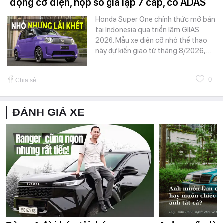
động cơ điện, hộp số giả lập 7 cấp, có ADAS
Honda Super One chính thức mở bán
tại Indonesia qua triển lãm GIIAS
2026. Mẫu xe điện cỡ nhỏ thể thao
này dự kiến giao từ tháng 8/2026,…
0
Chia sẻ
ĐÁNH GIÁ XE