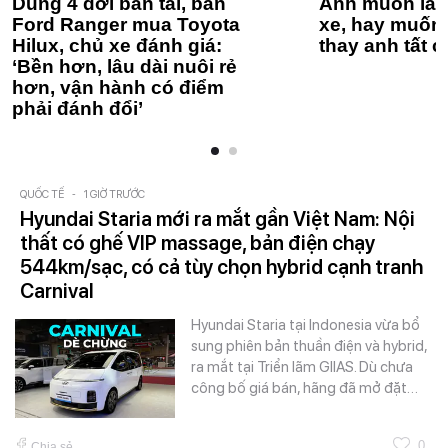
Dùng 4 đời bán tải, bán
Anh muốn làm
Ford Ranger mua Toyota
xe, hay muốn 
Hilux, chủ xe đánh giá:
thay anh tất c
‘Bền hơn, lâu dài nuôi rẻ
hơn, vận hành có điểm
phải đánh đổi’
QUỐC TẾ
-
1 GIỜ TRƯỚC
Hyundai Staria mới ra mắt gần Việt Nam: Nội
thất có ghế VIP massage, bản điện chạy
544km/sạc, có cả tùy chọn hybrid cạnh tranh
Carnival
Hyundai Staria tại Indonesia vừa bổ
sung phiên bản thuần điện và hybrid,
ra mắt tại Triển lãm GIIAS. Dù chưa
công bố giá bán, hãng đã mở đặt…
0
Chia sẻ