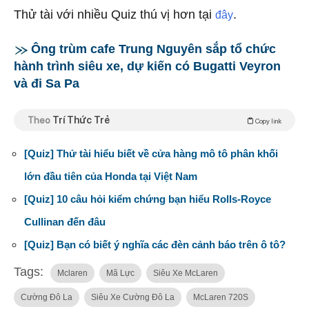
Thử tài với nhiều Quiz thú vị hơn tại
.
đây
Ông trùm cafe Trung Nguyên sắp tổ chức
hành trình siêu xe, dự kiến có Bugatti Veyron
và đi Sa Pa
Theo
Trí Thức Trẻ
Copy link
[Quiz] Thử tài hiểu biết về cửa hàng mô tô phân khối
lớn đầu tiên của Honda tại Việt Nam
[Quiz] 10 câu hỏi kiểm chứng bạn hiểu Rolls-Royce
Cullinan đến đâu
[Quiz] Bạn có biết ý nghĩa các đèn cảnh báo trên ô tô?
Tags:
Mclaren
Mã Lực
Siêu Xe McLaren
Cường Đô La
Siêu Xe Cường Đô La
McLaren 720S