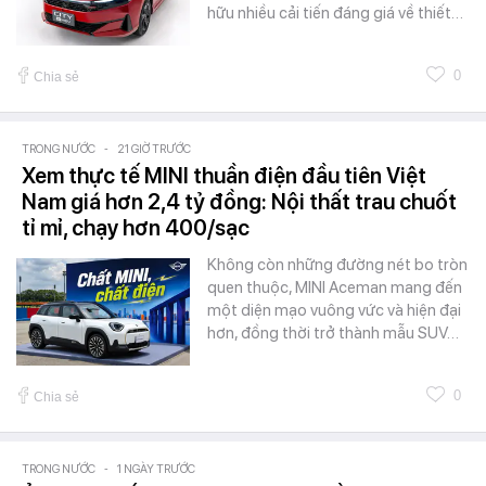
hữu nhiều cải tiến đáng giá về thiết…
0
Chia sẻ
TRONG NƯỚC
-
21 GIỜ TRƯỚC
Xem thực tế MINI thuần điện đầu tiên Việt
Nam giá hơn 2,4 tỷ đồng: Nội thất trau chuốt
tỉ mỉ, chạy hơn 400/sạc
Không còn những đường nét bo tròn
quen thuộc, MINI Aceman mang đến
một diện mạo vuông vức và hiện đại
hơn, đồng thời trở thành mẫu SUV…
0
Chia sẻ
TRONG NƯỚC
-
1 NGÀY TRƯỚC