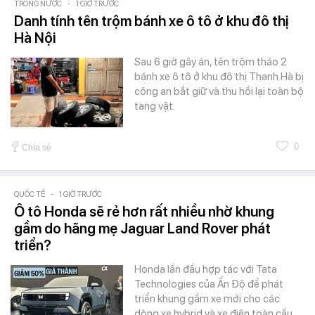
TRONG NƯỚC
-
1 GIỜ TRƯỚC
Danh tính tên trộm bánh xe ô tô ở khu đô thị
Hà Nội
Sau 6 giờ gây án, tên trộm tháo 2
bánh xe ô tô ở khu đô thị Thanh Hà bị
công an bắt giữ và thu hồi lại toàn bộ
tang vật.
0
Chia sẻ
QUỐC TẾ
-
1 GIỜ TRƯỚC
Ô tô Honda sẽ rẻ hơn rất nhiều nhờ khung
gầm do hãng mẹ Jaguar Land Rover phát
triển?
Honda lần đầu hợp tác với Tata
Technologies của Ấn Độ để phát
triển khung gầm xe mới cho các
dòng xe hybrid và xe điện toàn cầu,…