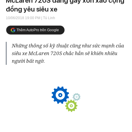
McLaren 720S đang gây xôn xao cộng
đồng yêu siêu xe
10/06/2018 19:00 PM
| Tú Linh
Thêm AutoPro trên Google
Những thông số kỹ thuật cũng như sức mạnh của
siêu xe McLaren 720S chắc hẳn sẽ khiến nhiều
người bất ngờ.