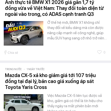
Ảnh thực tế BMW X1 2026 giá gần 1,7 tỷ
đồng vừa về Việt Nam: Thay đổi toàn diện từ
ngoài vào trong, có ADAS cạnh tranh Q3
Ở thế hệ mới, BMW X1 không chỉ
thay đổi về kiểu dáng mà còn được
nâng cấp mạnh về công nghệ, giúp
mẫu SUV hạng sang cỡ nhỏ trở nên…
0
Chia sẻ
TRONG NƯỚC
-
1 NGÀY TRƯỚC
Mazda CX-5 xả kho giảm giá tới 107 triệu
đồng tại đại lý, bản cao giá xuống áp sát
Toyota Yaris Cross
Việc Mazda CX-5 liên tục được xả
kho, giảm giá có thể là tín hiệu cho
thấy ngày ra mắt phiên bản mới