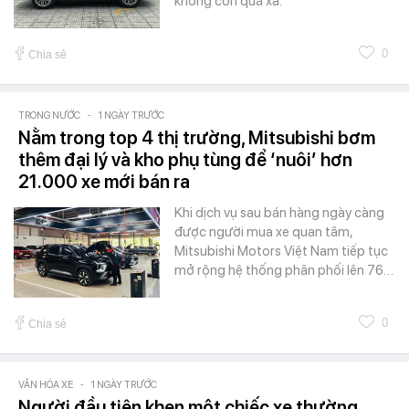
không còn quá xa.
0
Chia sẻ
TRONG NƯỚC
-
1 NGÀY TRƯỚC
Nằm trong top 4 thị trường, Mitsubishi bơm
thêm đại lý và kho phụ tùng để ‘nuôi’ hơn
21.000 xe mới bán ra
Khi dịch vụ sau bán hàng ngày càng
được người mua xe quan tâm,
Mitsubishi Motors Việt Nam tiếp tục
mở rộng hệ thống phân phối lên 76…
0
Chia sẻ
VĂN HÓA XE
-
1 NGÀY TRƯỚC
Người đầu tiên khen một chiếc xe thường