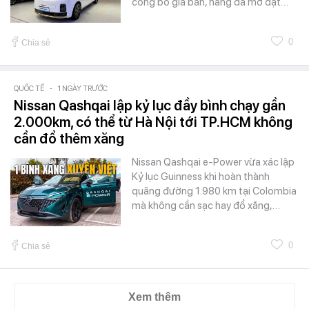
công bố giá bán, hãng đã mở đặt…
0
Chia sẻ
QUỐC TẾ
-
1 NGÀY TRƯỚC
Nissan Qashqai lập kỷ lục đầy bình chạy gần
2.000km, có thể từ Hà Nội tới TP.HCM không
cần đổ thêm xăng
Nissan Qashqai e-Power vừa xác lập
Kỷ lục Guinness khi hoàn thành
quãng đường 1.980 km tại Colombia
mà không cần sạc hay đổ xăng,…
0
Chia sẻ
Xem thêm