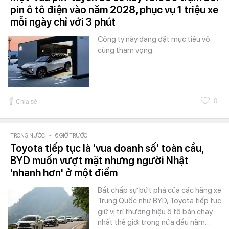
pin ô tô điện vào năm 2028, phục vụ 1 triệu xe
mỗi ngày chỉ với 3 phút
Công ty này đang đặt mục tiêu vô
cùng tham vọng.
0
Chia sẻ
TRONG NƯỚC
-
6 GIỜ TRƯỚC
Toyota tiếp tục là 'vua doanh số' toàn cầu,
BYD muốn vượt mặt nhưng người Nhật
'nhanh hơn' ở một điểm
Bất chấp sự bứt phá của các hãng xe
Trung Quốc như BYD, Toyota tiếp tục
giữ vị trí thương hiệu ô tô bán chạy
nhất thế giới trong nửa đầu năm…