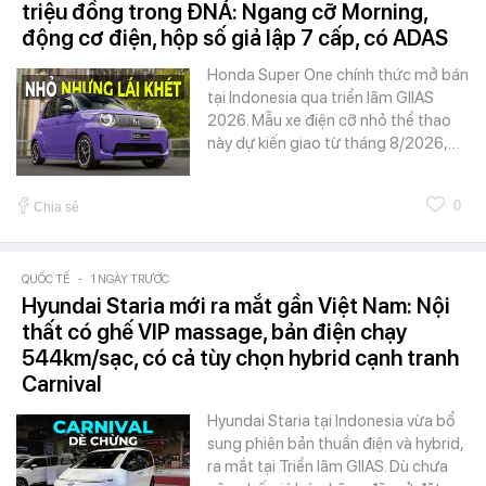
triệu đồng trong ĐNÁ: Ngang cỡ Morning,
động cơ điện, hộp số giả lập 7 cấp, có ADAS
Honda Super One chính thức mở bán
tại Indonesia qua triển lãm GIIAS
2026. Mẫu xe điện cỡ nhỏ thể thao
này dự kiến giao từ tháng 8/2026,…
0
Chia sẻ
QUỐC TẾ
-
1 NGÀY TRƯỚC
Hyundai Staria mới ra mắt gần Việt Nam: Nội
thất có ghế VIP massage, bản điện chạy
544km/sạc, có cả tùy chọn hybrid cạnh tranh
Carnival
Hyundai Staria tại Indonesia vừa bổ
sung phiên bản thuần điện và hybrid,
ra mắt tại Triển lãm GIIAS. Dù chưa