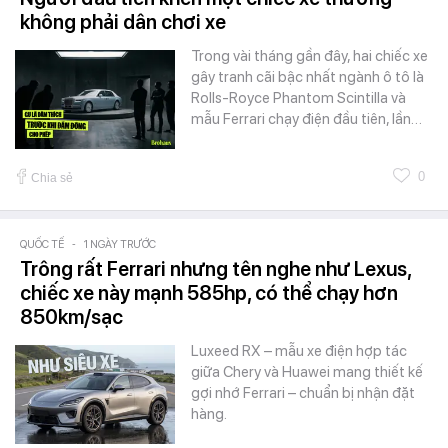
không phải dân chơi xe
Trong vài tháng gần đây, hai chiếc xe
gây tranh cãi bậc nhất ngành ô tô là
Rolls-Royce Phantom Scintilla và
mẫu Ferrari chạy điện đầu tiên, lần…
0
Chia sẻ
QUỐC TẾ
-
1 NGÀY TRƯỚC
Trông rất Ferrari nhưng tên nghe như Lexus,
chiếc xe này mạnh 585hp, có thể chạy hơn
850km/sạc
Luxeed RX – mẫu xe điện hợp tác
giữa Chery và Huawei mang thiết kế
gợi nhớ Ferrari – chuẩn bị nhận đặt
hàng.