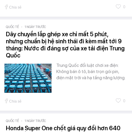
0
Chia sẻ
QUỐC TẾ
-
1 NGÀY TRƯỚC
Dây chuyền lắp ghép xe chỉ mất 5 phút,
nhưng chuẩn bị hệ sinh thái đi kèm mất tới 9
tháng: Nước đi đáng sợ của xe tải điện Trung
Quốc
Trung Quốc đổi luật chơi xe điện:
Không bán ô tô, bán trọn gói pin,
điện mặt trời và hạ tầng năng lượng.
0
Chia sẻ
QUỐC TẾ
-
1 NGÀY TRƯỚC
Honda Super One chốt giá quy đổi hơn 640