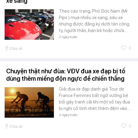
xe sang
Theo cáo trạng, Phó Đức Nam (Mr
Pips ) mua nhiều xe sang, siêu xe
nhưng được đăng ký dưới tên công
ty, người thân, bạn bè hoặc chưa…
2 ngày trước
0
Chia sẻ
Chuyện thật như đùa: VĐV đua xe đạp bị tố
dùng thêm miếng độn ngực để chiến thắng
Giải đua xe đạp danh giá Tour de
France Femmes bất ngờ vướng bê
bối gây tranh cãi khi một số tay đua
bị nghi cố tình nhét thêm đệm vào…
2 ngày trước
0
Chia sẻ