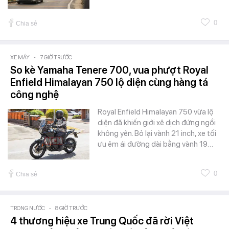
0
Chia sẻ
XE MÁY
-
7 GIỜ TRƯỚC
So kè Yamaha Tenere 700, vua phượt Royal
Enfield Himalayan 750 lộ diện cùng hàng tá
công nghệ
Royal Enfield Himalayan 750 vừa lộ
diện đã khiến giới xê dịch đứng ngồi
không yên. Bỏ lại vành 21 inch, xe tối
ưu êm ái đường dài bằng vành 19…
0
Chia sẻ
TRONG NƯỚC
-
8 GIỜ TRƯỚC
4 thương hiệu xe Trung Quốc đã rời Việt