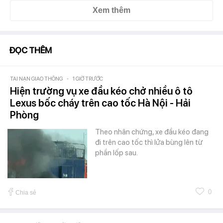
Xem thêm
ĐỌC THÊM
TAI NẠN GIAO THÔNG
-
1 GIỜ TRƯỚC
Hiện trường vụ xe đầu kéo chở nhiều ô tô
Lexus bốc cháy trên cao tốc Hà Nội - Hải
Phòng
Theo nhân chứng, xe đầu kéo đang
đi trên cao tốc thì lửa bùng lên từ
phần lốp sau.
0
Chia sẻ