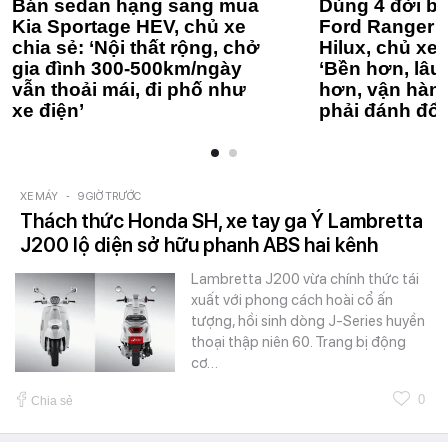
Bán sedan hạng sang mua
Dùng 4 đời bá
Kia Sportage HEV, chủ xe
Ford Ranger 
chia sẻ: ‘Nội thất rộng, chở
Hilux, chủ xe 
gia đình 300-500km/ngày
‘Bền hơn, lâu 
vẫn thoải mái, đi phố như
hơn, vận hàn
xe điện’
phải đánh đổi
XE MÁY
-
9 GIỜ TRƯỚC
Thách thức Honda SH, xe tay ga Ý Lambretta
J200 lộ diện sở hữu phanh ABS hai kênh
Lambretta J200 vừa chính thức tái
xuất với phong cách hoài cổ ấn
tượng, hồi sinh dòng J-Series huyền
thoại thập niên 60. Trang bị động
cơ…
0
Chia sẻ