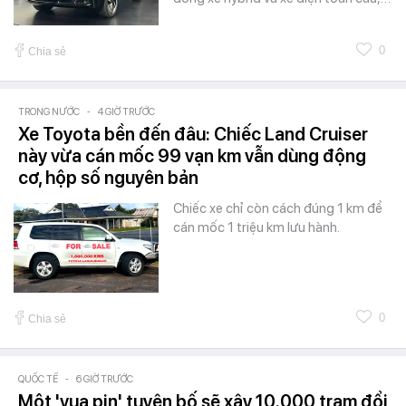
0
Chia sẻ
TRONG NƯỚC
-
4 GIỜ TRƯỚC
Xe Toyota bền đến đâu: Chiếc Land Cruiser
này vừa cán mốc 99 vạn km vẫn dùng động
cơ, hộp số nguyên bản
Chiếc xe chỉ còn cách đúng 1 km để
cán mốc 1 triệu km lưu hành.
0
Chia sẻ
QUỐC TẾ
-
6 GIỜ TRƯỚC
Một 'vua pin' tuyên bố sẽ xây 10.000 trạm đổi