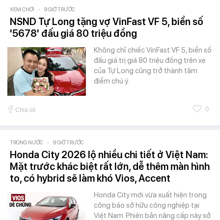
XEM CHƠI
-
9 GIỜ TRƯỚC
NSND Tự Long tặng vợ VinFast VF 5, biển số
'5678' đấu giá 80 triệu đồng
Không chỉ chiếc VinFast VF 5, biển số
đấu giá trị giá 80 triệu đồng trên xe
của Tự Long cũng trở thành tâm
điểm chú ý.
0
Chia sẻ
TRONG NƯỚC
-
9 GIỜ TRƯỚC
Honda City 2026 lộ nhiều chi tiết ở Việt Nam:
Mặt trước khác biệt rất lớn, dễ thêm màn hình
to, có hybrid sẽ làm khó Vios, Accent
Honda City mới vừa xuất hiện trong
công báo sở hữu công nghiệp tại
Việt Nam. Phiên bản nâng cấp này sở