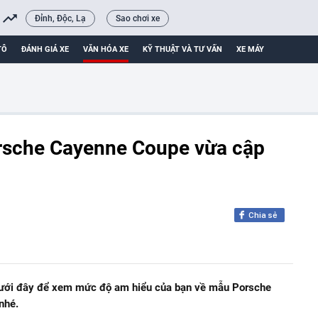
Đỉnh, Độc, Lạ
Sao chơi xe
TÔ
ĐÁNH GIÁ XE
VĂN HÓA XE
KỸ THUẬT VÀ TƯ VẤN
XE MÁY
Porsche Cayenne Coupe vừa cập
Chia sẻ
dưới đây để xem mức độ am hiểu của bạn về mẫu Porsche
nhé.