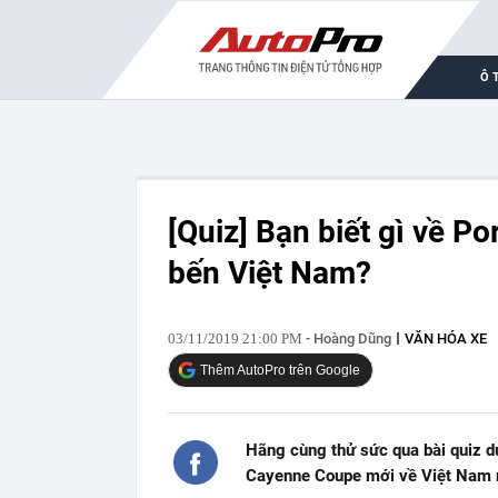
Ô 
[Quiz] Bạn biết gì về 
bến Việt Nam?
03/11/2019 21:00 PM
- Hoàng Dũng
VĂN HÓA XE
Thêm AutoPro trên Google
Hãng cùng thử sức qua bài quiz 
Cayenne Coupe mới về Việt Nam 