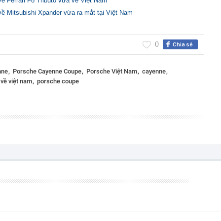
 về Ferrari F8 Tributo vừa về Việt Nam
 về Mitsubishi Xpander vừa ra mắt tại Việt Nam
0
Chia sẻ
nne
Porsche Cayenne Coupe
Porsche Việt Nam
cayenne
về việt nam
porsche coupe