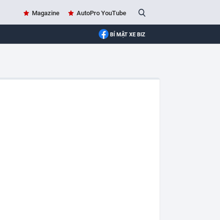
Magazine
AutoPro YouTube
BÍ MẬT XE BIZ