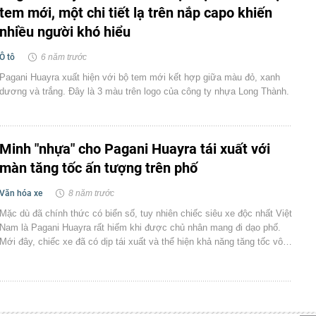
tem mới, một chi tiết lạ trên nắp capo khiến
nhiều người khó hiểu
Ô tô
6 năm trước
Pagani Huayra xuất hiện với bộ tem mới kết hợp giữa màu đỏ, xanh
dương và trắng. Đây là 3 màu trên logo của công ty nhựa Long Thành.
Minh "nhựa" cho Pagani Huayra tái xuất với
màn tăng tốc ấn tượng trên phố
Văn hóa xe
8 năm trước
Mặc dù đã chính thức có biển số, tuy nhiên chiếc siêu xe độc nhất Việt
Nam là Pagani Huayra rất hiếm khi được chủ nhân mang đi dạo phố.
Mới đây, chiếc xe đã có dịp tái xuất và thể hiện khả năng tăng tốc vô…