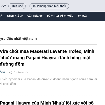
Trên Ghế
Tôi làm thật Bạn hiểu thấu
TÔ
ĐÁNH GIÁ XE
VĂN HÓA XE
KỸ THUẬT VÀ TƯ VẤN
XE MÁY
yra độc nhất việt nam
Vừa chốt mua Maserati Levante Trofeo, Minh
'nhựa' mang Pagani Huayra 'đánh bóng' mặt
đường đêm
Ô tô
6 năm trước
Chiếc hypercar của Pagani đã được vị doanh nhân ngành nhựa cầm lái
đi chơi đêm.
Pagani Huayra của Minh 'Nhựa' lột xác với bộ