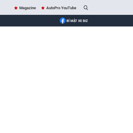
Magazine
AutoPro YouTube
BÍ MẬT XE BIZ