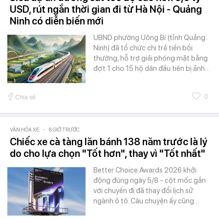
USD, rút ngắn thời gian đi từ Hà Nội - Quảng
Ninh có diễn biến mới
UBND phường Uông Bí (tỉnh Quảng
Ninh) đã tổ chức chi trả tiền bồi
thường, hỗ trợ giải phóng mặt bằng
đợt 1 cho 15 hộ dân đầu tiên bị ảnh…
0
Chia sẻ
VĂN HÓA XE
-
8 GIỜ TRƯỚC
Chiếc xe cà tàng lăn bánh 138 năm trước là lý
do cho lựa chọn "Tốt hơn", thay vì "Tốt nhất"
Better Choice Awards 2026 khởi
động đúng ngày 5/8 - cột mốc gắn
với chuyến đi đã thay đổi lịch sử
ngành ô tô. Câu chuyện ấy cũng…