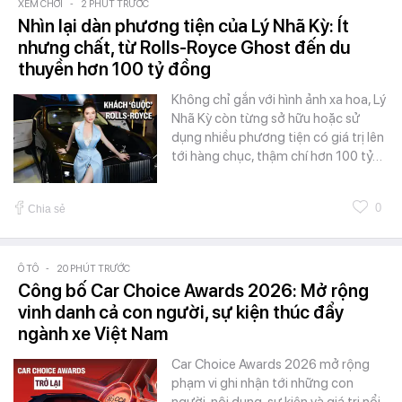
XEM CHƠI
-
2 PHÚT TRƯỚC
Nhìn lại dàn phương tiện của Lý Nhã Kỳ: Ít
nhưng chất, từ Rolls-Royce Ghost đến du
thuyền hơn 100 tỷ đồng
Không chỉ gắn với hình ảnh xa hoa, Lý
Nhã Kỳ còn từng sở hữu hoặc sử
dụng nhiều phương tiện có giá trị lên
tới hàng chục, thậm chí hơn 100 tỷ…
0
Chia sẻ
Ô TÔ
-
20 PHÚT TRƯỚC
Công bố Car Choice Awards 2026: Mở rộng
vinh danh cả con người, sự kiện thúc đẩy
ngành xe Việt Nam
Car Choice Awards 2026 mở rộng
phạm vi ghi nhận tới những con
người, nội dung, sự kiện và giá trị nổi