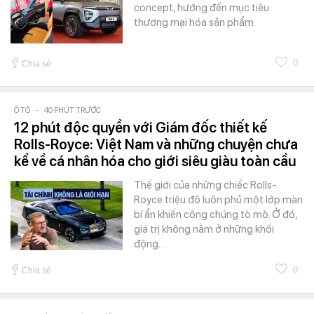
concept, hướng đến mục tiêu
thương mại hóa sản phẩm.
0
Chia sẻ
Ô TÔ
-
40 PHÚT TRƯỚC
12 phút độc quyền với Giám đốc thiết kế
Rolls-Royce: Việt Nam và những chuyện chưa
kể về cá nhân hóa cho giới siêu giàu toàn cầu
Thế giới của những chiếc Rolls-
Royce triệu đô luôn phủ một lớp màn
bí ẩn khiến công chúng tò mò. Ở đó,
giá trị không nằm ở những khối
động…
0
Chia sẻ