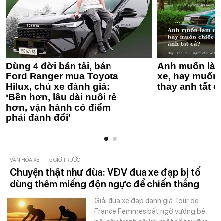
Dùng 4 đời bán tải, bán
Anh muốn làm
Ford Ranger mua Toyota
xe, hay muốn 
Hilux, chủ xe đánh giá:
thay anh tất c
‘Bền hơn, lâu dài nuôi rẻ
hơn, vận hành có điểm
phải đánh đổi’
VĂN HÓA XE
-
5 GIỜ TRƯỚC
Chuyện thật như đùa: VĐV đua xe đạp bị tố
dùng thêm miếng độn ngực để chiến thắng
Giải đua xe đạp danh giá Tour de
France Femmes bất ngờ vướng bê