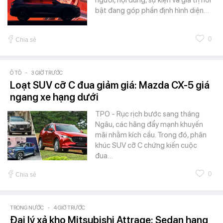
bật đang góp phần định hình diện…
0
Chia sẻ
Ô TÔ
-
3 GIỜ TRƯỚC
Loạt SUV cỡ C đua giảm giá: Mazda CX-5 giá
ngang xe hạng dưới
TPO - Rục rịch bước sang tháng
Ngâu, các hãng đẩy mạnh khuyến
mãi nhằm kích cầu. Trong đó, phân
khúc SUV cỡ C chứng kiến cuộc
đua…
0
Chia sẻ
TRONG NƯỚC
-
4 GIỜ TRƯỚC
Đại lý xả kho Mitsubishi Attrage: Sedan hạng