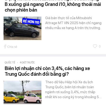
B xuống giá ngang Grand i10, không thoải mái
chọn phiên bản
Giá bán thực tế của Mitsubishi
Attrage MT VIN 2025 hiện chỉ ngang
nhiều mẫu xe hạng A trên thị trường.
0
Chia sẻ
QUỐC TẾ
-
4 GIỜ TRƯỚC
Biên lợi nhuận chỉ còn 3,4%, các hãng xe
Trung Quốc đánh đổi bằng gì?
Theo dữ liệu Hiệp hội Xe du lịch
Trung Quốc, biên lợi nhuận toàn
ngành rơi xuống 3,4%, mức thấp
nhất khi so cùng kỳ trong khoảng 5…