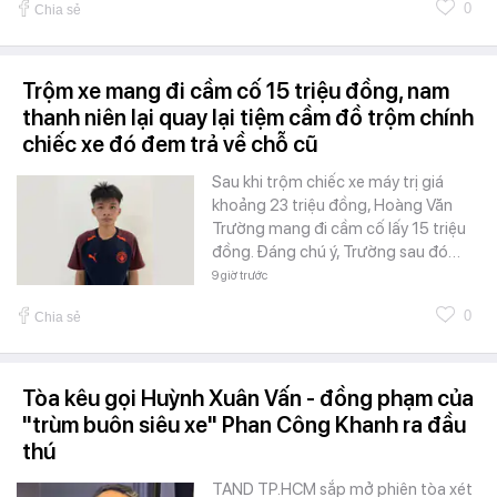
0
Chia sẻ
Trộm xe mang đi cầm cố 15 triệu đồng, nam
thanh niên lại quay lại tiệm cầm đồ trộm chính
chiếc xe đó đem trả về chỗ cũ
Sau khi trộm chiếc xe máy trị giá
khoảng 23 triệu đồng, Hoàng Văn
Trường mang đi cầm cố lấy 15 triệu
đồng. Đáng chú ý, Trường sau đó…
9 giờ trước
0
Chia sẻ
Tòa kêu gọi Huỳnh Xuân Vấn - đồng phạm của
"trùm buôn siêu xe" Phan Công Khanh ra đầu
thú
TAND TP.HCM sắp mở phiên tòa xét