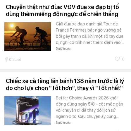
Chuyện thật như đùa: VĐV đua xe đạp bị tố
dùng thêm miếng độn ngực để chiến thắng
Giải đua xe đạp danh giá Tour de
France Femmes bất ngờ vướng bê
bối gây tranh cãi khi một số tay đua
bị nghi cố tình nhét thêm đệm vào…
5 giờ trước
0
Chia sẻ
Chiếc xe cà tàng lăn bánh 138 năm trước là lý
do cho lựa chọn "Tốt hơn", thay vì "Tốt nhất"
Better Choice Awards 2026 khởi
động đúng ngày 5/8 - cột mốc gắn
với chuyến đi đã thay đổi lịch sử
ngành ô tô. Câu chuyện ấy cũng…
8 giờ trước