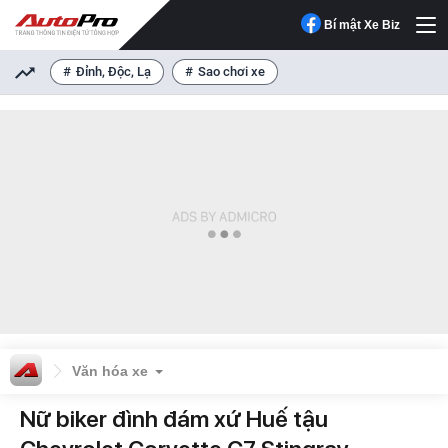
Bí mật Xe Biz
Đỉnh, Độc, Lạ
Sao chơi xe
Văn hóa xe
Nữ biker đình đám xứ Huế tậu