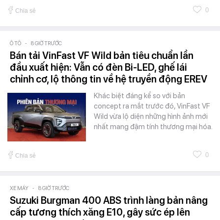
0
Chia sẻ
Ô TÔ
-
8 GIỜ TRƯỚC
Bán tải VinFast VF Wild bản tiêu chuẩn lần
đầu xuất hiện: Vẫn có đèn Bi-LED, ghế lái
chỉnh cơ, lộ thông tin về hệ truyền động EREV
Khác biệt đáng kể so với bản
concept ra mắt trước đó, VinFast VF
Wild vừa lộ diện những hình ảnh mới
nhất mang đậm tính thương mại hóa.
0
Chia sẻ
XE MÁY
-
8 GIỜ TRƯỚC
Suzuki Burgman 400 ABS trình làng bản nâng
cấp tương thích xăng E10, gây sức ép lên