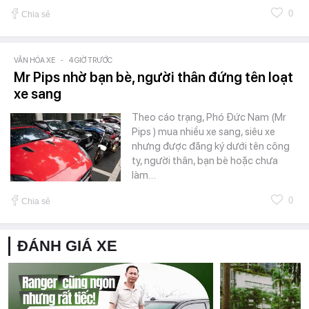
0
Chia sẻ
VĂN HÓA XE
-
4 GIỜ TRƯỚC
Mr Pips nhờ bạn bè, người thân đứng tên loạt
xe sang
Theo cáo trạng, Phó Đức Nam (Mr
Pips ) mua nhiều xe sang, siêu xe
nhưng được đăng ký dưới tên công
ty, người thân, bạn bè hoặc chưa
làm…
0
Chia sẻ
ĐÁNH GIÁ XE