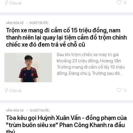
0
Chia sẻ
VĂN HÓA XE
-
9 GIỜ TRƯỚC
Trộm xe mang đi cầm cố 15 triệu đồng, nam
thanh niên lại quay lại tiệm cầm đồ trộm chính
chiếc xe đó đem trả về chỗ cũ
Sau khi trộm chiếc xe máy trị giá
khoảng 23 triệu đồng, Hoàng Văn
Trường mang đi cầm cố lấy 15 triệu
đồng. Đáng chú ý, Trường sau đó…
0
Chia sẻ
VĂN HÓA XE
-
10 GIỜ TRƯỚC
Tòa kêu gọi Huỳnh Xuân Vấn - đồng phạm của
"trùm buôn siêu xe" Phan Công Khanh ra đầu
thú