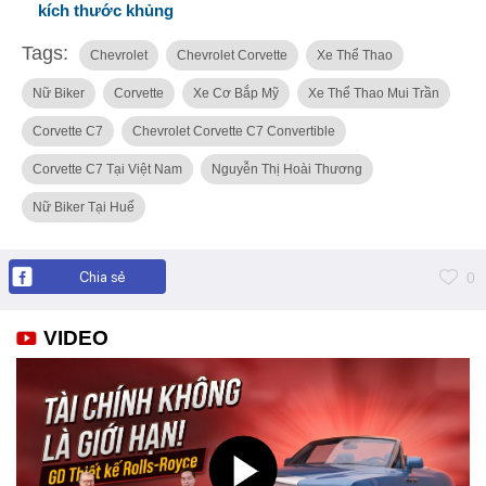
kích thước khủng
Tags:
Chevrolet
Chevrolet Corvette
Xe Thể Thao
Nữ Biker
Corvette
Xe Cơ Bắp Mỹ
Xe Thể Thao Mui Trần
Corvette C7
Chevrolet Corvette C7 Convertible
Corvette C7 Tại Việt Nam
Nguyễn Thị Hoài Thương
Nữ Biker Tại Huế
Chia sẻ
0
VIDEO