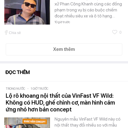
xử Phan Công Khanh cùng các đồng
phạm trong vụ bị cáo buộc chiếm
đoạt nhiều siêu xe và ô tô hạng…
10 giờ trước
0
Chia sẻ
Xem thêm
ĐỌC THÊM
TRONG NƯỚC
-
1 GIỜ TRƯỚC
Lộ rõ khoang nội thất của VinFast VF Wild:
Không có HUD, ghế chỉnh cơ, màn hình cảm
ứng nhỏ hơn bản concept
Nguyên mẫu VinFast VF Wild này có
nội thất thay đổi nhiều so với mẫu