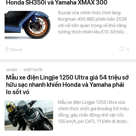
Honda SH350i và Yamaha XMAX 300
Suzuki vừa chính thức trình làng
Burgman 400 ABS phiên bản 2026
với cải tiến quan trọng về khả năng
tương thích nhiên liệu E10. Sở hữu…
0
Chia sẻ
XE MÁY
-
9 GIỜ TRƯỚC
Mẫu xe điện Lingjie 1250 Ultra giá 54 triệu sở
hữu sạc nhanh khiến Honda và Yamaha phải
lo sốt vó
Mẫu xe điện Lingjie 1250 Ultra vừa
chính thức chốt giá khoảng 54 triệu
đồng, gây chấn động nhờ vận tốc
135 km/h, pin CATL 11 kWh đi được…