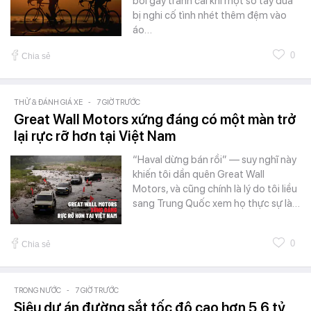
bối gây tranh cãi khi một số tay đua
bị nghi cố tình nhét thêm đệm vào
áo…
0
Chia sẻ
THỬ & ĐÁNH GIÁ XE
-
7 GIỜ TRƯỚC
Great Wall Motors xứng đáng có một màn trở
lại rực rỡ hơn tại Việt Nam
“Haval dừng bán rồi” — suy nghĩ này
khiến tôi dần quên Great Wall
Motors, và cũng chính là lý do tôi liều
sang Trung Quốc xem họ thực sự là…
0
Chia sẻ
TRONG NƯỚC
-
7 GIỜ TRƯỚC
Siêu dự án đường sắt tốc độ cao hơn 5,6 tỷ