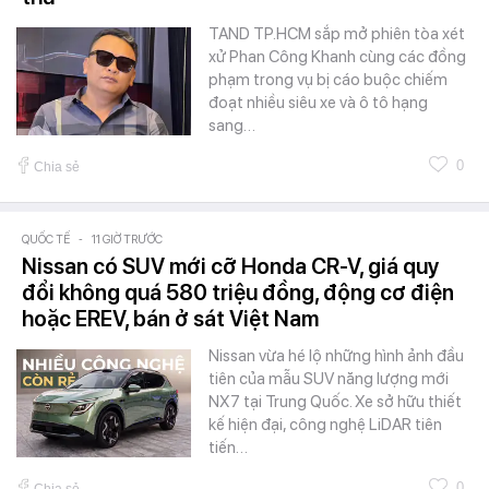
TAND TP.HCM sắp mở phiên tòa xét
xử Phan Công Khanh cùng các đồng
phạm trong vụ bị cáo buộc chiếm
đoạt nhiều siêu xe và ô tô hạng
sang…
0
Chia sẻ
QUỐC TẾ
-
11 GIỜ TRƯỚC
Nissan có SUV mới cỡ Honda CR-V, giá quy
đổi không quá 580 triệu đồng, động cơ điện
hoặc EREV, bán ở sát Việt Nam
Nissan vừa hé lộ những hình ảnh đầu
tiên của mẫu SUV năng lượng mới
NX7 tại Trung Quốc. Xe sở hữu thiết
kế hiện đại, công nghệ LiDAR tiên
tiến…
0