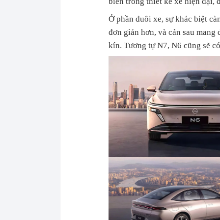
biến trong thiết kế xe hiện đại, 
Ở phần đuôi xe, sự khác biệt cà
đơn giản hơn, và cản sau mang d
kín. Tương tự N7, N6 cũng sẽ có