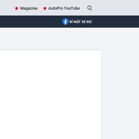
Magazine
AutoPro YouTube
BÍ MẬT XE BIZ