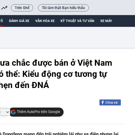
Trên Ghế
Tôi làm thật Bạn hiểu thấu
TÔ
ĐÁNH GIÁ XE
VĂN HÓA XE
KỸ THUẬT VÀ TƯ VẤN
XE MÁY
hưa chắc được bán ở Việt Nam
ó thể: Kiểu động cơ tương tự
a hẹn đến ĐNÁ
Chia sẻ
Thêm AutoPro trên Google
 Dongfeng mang đến trải nghiệm lái như xe điện nhưng lại