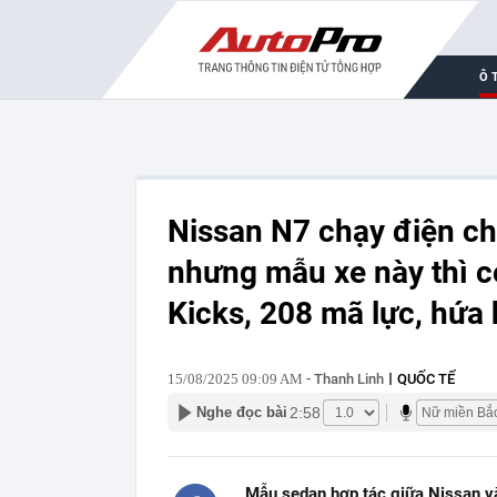
Ô 
Nissan N7 chạy điện c
nhưng mẫu xe này thì c
Kicks, 208 mã lực, hứ
15/08/2025 09:09 AM
- Thanh Linh
QUỐC TẾ
2:58
Nghe đọc bài
Mẫu sedan hợp tác giữa Nissan và