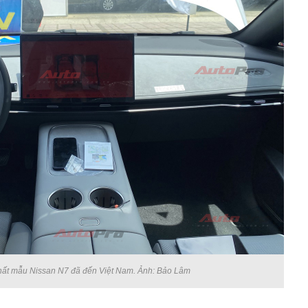
hất mẫu Nissan N7 đã đến Việt Nam. Ảnh: Bảo Lâm