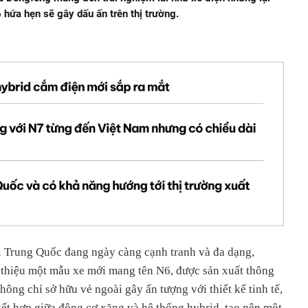
hứa hẹn sẽ gây dấu ấn trên thị trường.
ơi Trung Quốc đang ngày càng cạnh tranh và đa dạng,
 thiệu một mẫu xe mới mang tên N6, được sản xuất thông
ông chỉ sở hữu vẻ ngoài gây ấn tượng với thiết kế tinh tế,
ết hợp giữa động cơ xăng và hệ thống hybrid, tạo nên một