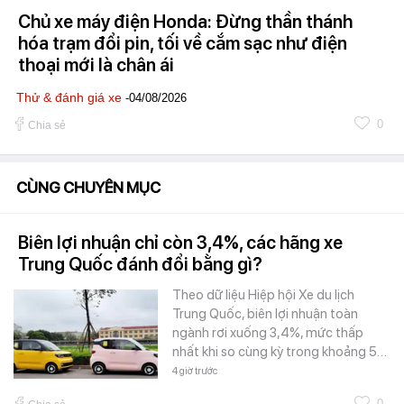
Chủ xe máy điện Honda: Đừng thần thánh
hóa trạm đổi pin, tối về cắm sạc như điện
thoại mới là chân ái
Thử & đánh giá xe
-04/08/2026
0
Chia sẻ
CÙNG CHUYÊN MỤC
Biên lợi nhuận chỉ còn 3,4%, các hãng xe
Trung Quốc đánh đổi bằng gì?
Theo dữ liệu Hiệp hội Xe du lịch
Trung Quốc, biên lợi nhuận toàn
ngành rơi xuống 3,4%, mức thấp
nhất khi so cùng kỳ trong khoảng 5…
4 giờ trước
0