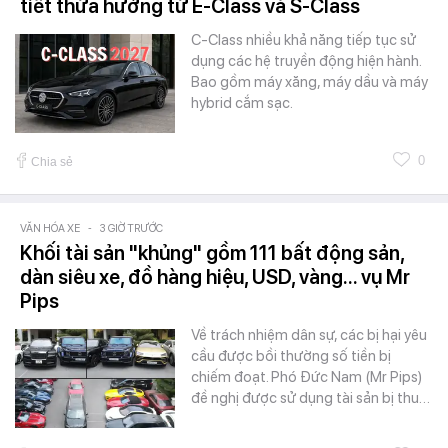
tiết thừa hưởng từ E-Class và S-Class
C-Class nhiều khả năng tiếp tục sử
dụng các hệ truyền động hiện hành.
Bao gồm máy xăng, máy dầu và máy
hybrid cắm sạc.
0
Chia sẻ
VĂN HÓA XE
-
3 GIỜ TRƯỚC
Khối tài sản "khủng" gồm 111 bất động sản,
dàn siêu xe, đồ hàng hiệu, USD, vàng... vụ Mr
Pips
Về trách nhiệm dân sự, các bị hại yêu
cầu được bồi thường số tiền bị
chiếm đoạt. Phó Đức Nam (Mr Pips)
đề nghị được sử dụng tài sản bị thu…