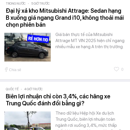
TRONG NƯỚC
-
5 GIỜ TRƯỚC
Đại lý xả kho Mitsubishi Attrage: Sedan hạng
B xuống giá ngang Grand i10, không thoải mái
chọn phiên bản
Giá bán thực tế của Mitsubishi
Attrage MT VIN 2025 hiện chỉ ngang
nhiều mẫu xe hạng A trên thị trường.
0
Chia sẻ
QUỐC TẾ
-
4 GIỜ TRƯỚC
Biên lợi nhuận chỉ còn 3,4%, các hãng xe
Trung Quốc đánh đổi bằng gì?
Theo dữ liệu Hiệp hội Xe du lịch
Trung Quốc, biên lợi nhuận toàn
ngành rơi xuống 3,4%, mức thấp