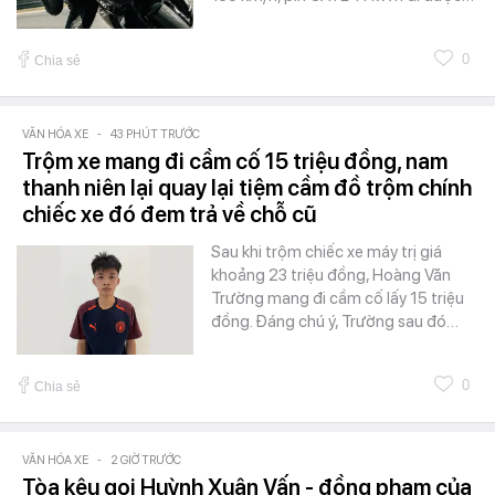
0
Chia sẻ
VĂN HÓA XE
-
43 PHÚT TRƯỚC
Trộm xe mang đi cầm cố 15 triệu đồng, nam
thanh niên lại quay lại tiệm cầm đồ trộm chính
chiếc xe đó đem trả về chỗ cũ
Sau khi trộm chiếc xe máy trị giá
khoảng 23 triệu đồng, Hoàng Văn
Trường mang đi cầm cố lấy 15 triệu
đồng. Đáng chú ý, Trường sau đó…
0
Chia sẻ
VĂN HÓA XE
-
2 GIỜ TRƯỚC
Tòa kêu gọi Huỳnh Xuân Vấn - đồng phạm của