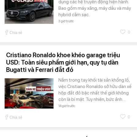
dụng các hệ truyền động hiện hành.
Bao gồm máy xăng, máy dầu và máy
hybrid cắm sạc.
3 giờ trước
0
Chia sẻ
Cristiano Ronaldo khoe khéo garage triệu
USD: Toàn siêu phẩm giới hạn, quy tụ dàn
Bugatti và Ferrari đắt đỏ
Nắm trong tay khối tài sản khổng lồ,
việc Cristiano Ronaldo sở hữu dàn xế
hộp đắt đỏ bậc nhất thế giới không
còn là bí mật. Tuy nhiên, bức ảnh…
14 giờ trước
0
Chia sẻ