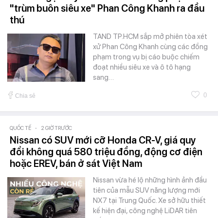
"trùm buôn siêu xe" Phan Công Khanh ra đầu
thú
TAND TP.HCM sắp mở phiên tòa xét
xử Phan Công Khanh cùng các đồng
phạm trong vụ bị cáo buộc chiếm
đoạt nhiều siêu xe và ô tô hạng
sang…
0
Chia sẻ
QUỐC TẾ
-
2 GIỜ TRƯỚC
Nissan có SUV mới cỡ Honda CR-V, giá quy
đổi không quá 580 triệu đồng, động cơ điện
hoặc EREV, bán ở sát Việt Nam
Nissan vừa hé lộ những hình ảnh đầu
tiên của mẫu SUV năng lượng mới
NX7 tại Trung Quốc. Xe sở hữu thiết
kế hiện đại, công nghệ LiDAR tiên