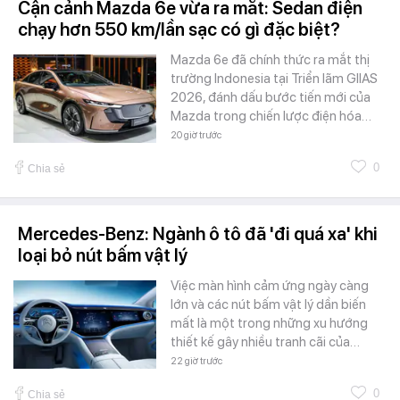
Cận cảnh Mazda 6e vừa ra mắt: Sedan điện
chạy hơn 550 km/lần sạc có gì đặc biệt?
Mazda 6e đã chính thức ra mắt thị
trường Indonesia tại Triển lãm GIIAS
2026, đánh dấu bước tiến mới của
Mazda trong chiến lược điện hóa…
20 giờ trước
0
Chia sẻ
Mercedes-Benz: Ngành ô tô đã 'đi quá xa' khi
loại bỏ nút bấm vật lý
Việc màn hình cảm ứng ngày càng
lớn và các nút bấm vật lý dần biến
mất là một trong những xu hướng
thiết kế gây nhiều tranh cãi của…
22 giờ trước
0
Chia sẻ