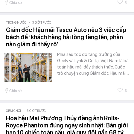
0
Chia sẻ
TRONG NƯỚC
-
3 GIỜ TRƯỚC
Giám đốc Hậu mãi Tasco Auto nêu 3 việc cấp
bách để ‘khách hàng hài lòng tăng lên, phàn
nàn giảm đi thấy rõ’
Phía sau tốc độ tăng trưởng của
Geely và Lynk & Co tại Việt Nam là bài
toán hậu mãi đầy thách thức. Cuộc
trò chuyện cùng Giám đốc Hậu mãi…
0
Chia sẻ
XEM CHƠI
-
3 GIỜ TRƯỚC
Hoa hậu Mai Phương Thúy đăng ảnh Rolls-
Royce Phantom đúng ngày sinh nhật: Bản giới
hạn 10 chiếc toàn cầu, giá quy đổi gần 68 tỷ