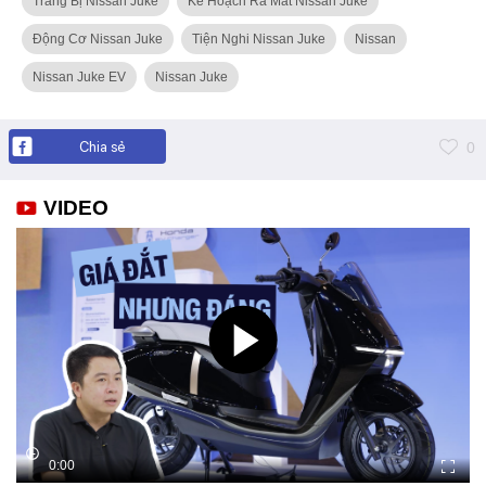
Trang Bị Nissan Juke
Kế Hoạch Ra Mắt Nissan Juke
Động Cơ Nissan Juke
Tiện Nghi Nissan Juke
Nissan
Nissan Juke EV
Nissan Juke
Chia sẻ
0
VIDEO
0:00