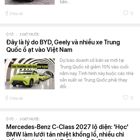
tiến…
0
Chia sẻ
Ô TÔ
-
3 GIỜ TRƯỚC
Đây là lý do BYD, Geely và nhiều xe Trung
Quốc ồ ạt vào Việt Nam
Dự báo doanh số bán xe mới tại
Trung Quốc sẽ giảm 10% vào cuối
năm nay. Tình hình này buộc các nhà
sản xuất xe Trung Quốc phải thay
đổi…
0
Chia sẻ
Ô TÔ
-
3 GIỜ TRƯỚC
Mercedes-Benz C-Class 2027 lộ diện: 'Học'
BMW làm lưới tản nhiệt khổng lồ, nhiều chi