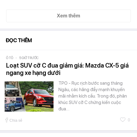
Xem thêm
ĐỌC THÊM
Ô TÔ
-
5 GIỜ TRƯỚC
Loạt SUV cỡ C đua giảm giá: Mazda CX-5 giá
ngang xe hạng dưới
TPO - Rục rịch bước sang tháng
Ngâu, các hãng đẩy mạnh khuyến
mãi nhằm kích cầu. Trong đó, phân
khúc SUV cỡ C chứng kiến cuộc
đua…
0
Chia sẻ