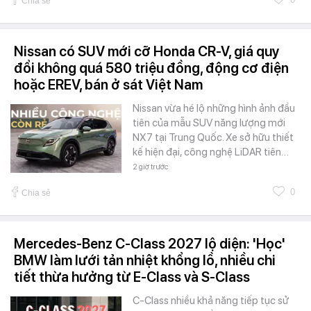
Chia sẻ
Nissan có SUV mới cỡ Honda CR-V, giá quy
đổi không quá 580 triệu đồng, động cơ điện
hoặc EREV, bán ở sát Việt Nam
Nissan vừa hé lộ những hình ảnh đầu
tiên của mẫu SUV năng lượng mới
NX7 tại Trung Quốc. Xe sở hữu thiết
kế hiện đại, công nghệ LiDAR tiên…
2 giờ trước
0
Chia sẻ
Mercedes-Benz C-Class 2027 lộ diện: 'Học'
BMW làm lưới tản nhiệt khổng lồ, nhiều chi
tiết thừa hưởng từ E-Class và S-Class
C-Class nhiều khả năng tiếp tục sử