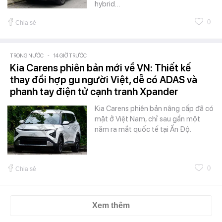
hybrid…
0
Chia sẻ
TRONG NƯỚC
-
14 GIỜ TRƯỚC
Kia Carens phiên bản mới về VN: Thiết kế
thay đổi hợp gu người Việt, dễ có ADAS và
phanh tay điện tử cạnh tranh Xpander
Kia Carens phiên bản nâng cấp đã có
mặt ở Việt Nam, chỉ sau gần một
năm ra mắt quốc tế tại Ấn Độ.
0
Chia sẻ
Xem thêm