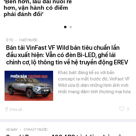
‘Bền hơn, lâu dài nuôi rẻ
hơn, vận hành có điểm
phải đánh đổi’
Ô TÔ
-
1 GIỜ TRƯỚC
Bán tải VinFast VF Wild bản tiêu chuẩn lần
đầu xuất hiện: Vẫn có đèn Bi-LED, ghế lái
chỉnh cơ, lộ thông tin về hệ truyền động EREV
Khác biệt đáng kể so với bản
concept ra mắt trước đó, VinFast VF
Wild vừa lộ diện những hình ảnh mới
nhất mang đậm tính thương mại hóa.
0
Chia sẻ
XE MÁY
-
17 PHÚT TRƯỚC