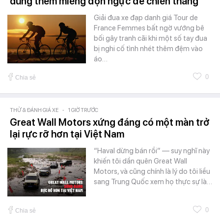
dùng thêm miếng độn ngực để chiến thắng
Giải đua xe đạp danh giá Tour de
France Femmes bất ngờ vướng bê
bối gây tranh cãi khi một số tay đua
bị nghi cố tình nhét thêm đệm vào
áo…
0
Chia sẻ
THỬ & ĐÁNH GIÁ XE
-
1 GIỜ TRƯỚC
Great Wall Motors xứng đáng có một màn trở
lại rực rỡ hơn tại Việt Nam
“Haval dừng bán rồi” — suy nghĩ này
khiến tôi dần quên Great Wall
Motors, và cũng chính là lý do tôi liều
sang Trung Quốc xem họ thực sự là…
0
Chia sẻ