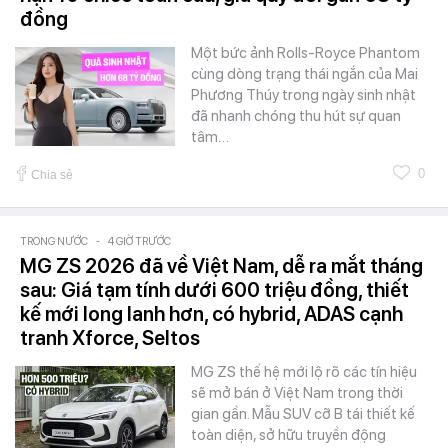
đồng
Một bức ảnh Rolls-Royce Phantom
cùng dòng trạng thái ngắn của Mai
Phương Thúy trong ngày sinh nhật
đã nhanh chóng thu hút sự quan
tâm…
0
Chia sẻ
TRONG NƯỚC
-
4 GIỜ TRƯỚC
MG ZS 2026 đã về Việt Nam, dễ ra mắt tháng
sau: Giá tạm tính dưới 600 triệu đồng, thiết
kế mới long lanh hơn, có hybrid, ADAS cạnh
tranh Xforce, Seltos
MG ZS thế hệ mới lộ rõ các tín hiệu
sẽ mở bán ở Việt Nam trong thời
gian gần. Mẫu SUV cỡ B tái thiết kế
toàn diện, sở hữu truyền động