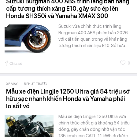
Suzuki Burgman 400 ABS trình làng bản nâng
cấp tương thích xăng E10, gây sức ép lên
Honda SH350i và Yamaha XMAX 300
Suzuki vừa chính thức trình làng
Burgman 400 ABS phiên bản 2026
với cải tiến quan trọng về khả năng
tương thích nhiên liệu E10. Sở hữu…
0
Chia sẻ
XE MÁY
-
5 PHÚT TRƯỚC
Mẫu xe điện Lingjie 1250 Ultra giá 54 triệu sở
hữu sạc nhanh khiến Honda và Yamaha phải
lo sốt vó
Mẫu xe điện Lingjie 1250 Ultra vừa
chính thức chốt giá khoảng 54 triệu
đồng, gây chấn động nhờ vận tốc
135 km/h, pin CATL 11 kWh đi được…