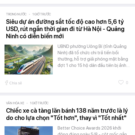
TRONG NƯỚC
-
1 GIỜ TRƯỚC
Siêu dự án đường sắt tốc độ cao hơn 5,6 tỷ
USD, rút ngắn thời gian đi từ Hà Nội - Quảng
Ninh có diễn biến mới
UBND phường Uông Bí (tỉnh Quảng
Ninh) đã tổ chức chi trả tiền bồi
thường, hỗ trợ giải phóng mặt bằng
đợt 1 cho 15 hộ dân đầu tiên bị ảnh…
0
Chia sẻ
VĂN HÓA XE
-
1 GIỜ TRƯỚC
Chiếc xe cà tàng lăn bánh 138 năm trước là lý
do cho lựa chọn "Tốt hơn", thay vì "Tốt nhất"
Better Choice Awards 2026 khởi
động đúng ngày 5/8 - cột mốc gắn