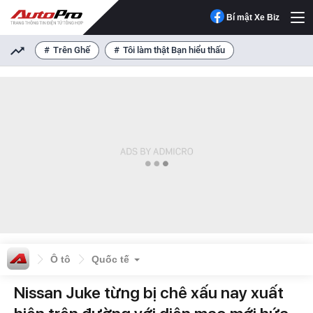
Bí mật Xe Biz
Trên Ghế
Tôi làm thật Bạn hiểu thấu
Ô tô
Quốc tế
Nissan Juke từng bị chê xấu nay xuất