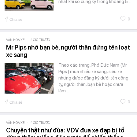
nhất khi so cùng kỳ trong khoảng 5…
0
Chia sẻ
VĂN HÓA XE
-
4 GIỜ TRƯỚC
Mr Pips nhờ bạn bè, người thân đứng tên loạt
xe sang
Theo cáo trạng, Phó Đức Nam (Mr
Pips ) mua nhiều xe sang, siêu xe
nhưng được đăng ký dưới tên công
ty, người thân, bạn bè hoặc chưa
làm…
0
Chia sẻ
VĂN HÓA XE
-
4 GIỜ TRƯỚC
Chuyện thật như đùa: VĐV đua xe đạp bị tố