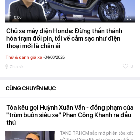
0:00
Chủ xe máy điện Honda: Đừng thần thánh
hóa trạm đổi pin, tối về cắm sạc như điện
thoại mới là chân ái
Thử & đánh giá xe
-04/08/2026
0
Chia sẻ
CÙNG CHUYÊN MỤC
Tòa kêu gọi Huỳnh Xuân Vấn - đồng phạm của
"trùm buôn siêu xe" Phan Công Khanh ra đầu
thú
TAND TP.HCM sắp mở phiên tòa xét
xử Phan Công Khanh cùng các đồng