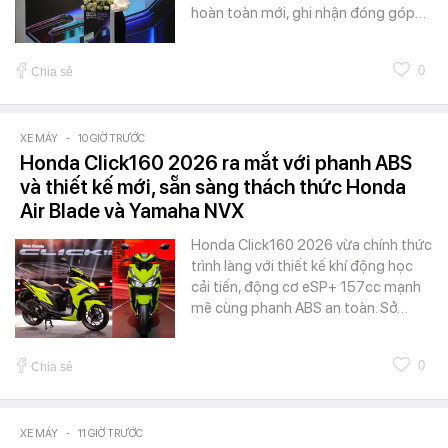
hoàn toàn mới, ghi nhận đóng góp…
0
Chia sẻ
XE MÁY
-
10 GIỜ TRƯỚC
Honda Click160 2026 ra mắt với phanh ABS
và thiết kế mới, sẵn sàng thách thức Honda
Air Blade và Yamaha NVX
Honda Click160 2026 vừa chính thức
trình làng với thiết kế khí động học
cải tiến, động cơ eSP+ 157cc mạnh
mẽ cùng phanh ABS an toàn. Sở…
0
Chia sẻ
XE MÁY
-
11 GIỜ TRƯỚC