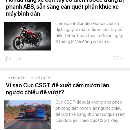
phanh ABS, sẵn sàng càn quét phân khúc xe
máy bình dân
Liên doanh Sundiro Honda vừa ấn
định ngày ra mắt mẫu xe côn tay cổ
điển 150cc hoàn toàn mới vào ngày
6 tháng 8. Với động cơ bền bỉ,…
0
Chia sẻ
TRONG NƯỚC
-
13 GIỜ TRƯỚC
Vì sao Cục CSGT đề xuất cấm mượn làn
ngược chiều để vượt?
Cục CSGT đề xuất không cho phép
phương tiện mượn làn ngược chiều
để vượt xe đang thu hút sự quan tâm
của dư luận. Theo Cục CSGT, đây…