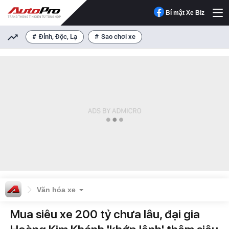
Bí mật Xe Biz
Đỉnh, Độc, Lạ
Sao chơi xe
Văn hóa xe
Mua siêu xe 200 tỷ chưa lâu, đại gia