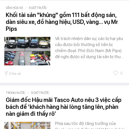
VĂN HÓA XE
-
5 GIỜ TRƯỚC
Khối tài sản "khủng" gồm 111 bất động sản,
dàn siêu xe, đồ hàng hiệu, USD, vàng... vụ Mr
Pips
Về trách nhiệm dân sự, các bị hại yêu
cầu được bồi thường số tiền bị
chiếm đoạt. Phó Đức Nam (Mr Pips)
đề nghị được sử dụng tài sản bị thu…
0
Chia sẻ
TRONG NƯỚC
-
5 GIỜ TRƯỚC
Giám đốc Hậu mãi Tasco Auto nêu 3 việc cấp
bách để ‘khách hàng hài lòng tăng lên, phàn
nàn giảm đi thấy rõ’
Phía sau tốc độ tăng trưởng của