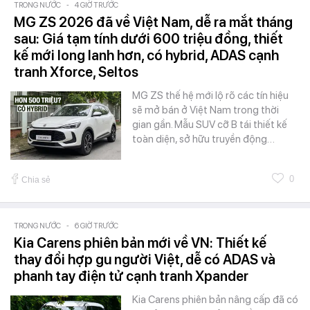
TRONG NƯỚC
-
4 GIỜ TRƯỚC
MG ZS 2026 đã về Việt Nam, dễ ra mắt tháng
sau: Giá tạm tính dưới 600 triệu đồng, thiết
kế mới long lanh hơn, có hybrid, ADAS cạnh
tranh Xforce, Seltos
MG ZS thế hệ mới lộ rõ các tín hiệu
sẽ mở bán ở Việt Nam trong thời
gian gần. Mẫu SUV cỡ B tái thiết kế
toàn diện, sở hữu truyền động…
0
Chia sẻ
TRONG NƯỚC
-
6 GIỜ TRƯỚC
Kia Carens phiên bản mới về VN: Thiết kế
thay đổi hợp gu người Việt, dễ có ADAS và
phanh tay điện tử cạnh tranh Xpander
Kia Carens phiên bản nâng cấp đã có