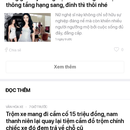
thông tầng hạng sang, đỉnh thì thôi nhé
Nữ nghệ sĩ này không chỉ sở hữu sự
nghiệp đáng nể mà còn khiến nhiều
người ngưỡng mộ bởi cuộc sống đủ
đầy, đẳng cấp.
1 ngày trước
0
Chia sẻ
Xem thêm
ĐỌC THÊM
VĂN HÓA XE
-
7 GIỜ TRƯỚC
Trộm xe mang đi cầm cố 15 triệu đồng, nam
thanh niên lại quay lại tiệm cầm đồ trộm chính
chiếc xe đó đem trả về chỗ cũ