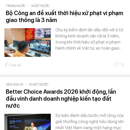
TRONG NƯỚC
-
9 GIỜ TRƯỚC
Bộ Công an đề xuất thời hiệu xử phạt vi phạm
giao thông là 3 năm
Chu kỳ kiểm định lần đầu đối với ô tô
không kinh doanh vận tải là 3 năm,
trong khi thời hiệu xử phạt vi phạm
hành chính về trật tự, an toàn giao…
0
Chia sẻ
VĂN HÓA XE
-
10 GIỜ TRƯỚC
Better Choice Awards 2026 khởi động, lần
đầu vinh danh doanh nghiệp kiến tạo đất
nước
Sự kiện đánh dấu bước mở rộng của
giải thưởng công nghệ tiêu dùng lớn
nhất Việt Nam sang một hạng mục