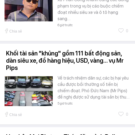
phạm trong vụ bị cáo buộc chiếm
đoạt nhiều siêu xe và ô tô hạng
sang…
6 giờ trước
0
Chia sẻ
Khối tài sản "khủng" gồm 111 bất động sản,
dàn siêu xe, đồ hàng hiệu, USD, vàng... vụ Mr
Pips
Về trách nhiệm dân sự, các bị hại yêu
cầu được bồi thường số tiền bị
chiếm đoạt. Phó Đức Nam (Mr Pips)
đề nghị được sử dụng tài sản bị thu…
5 giờ trước
0
Chia sẻ