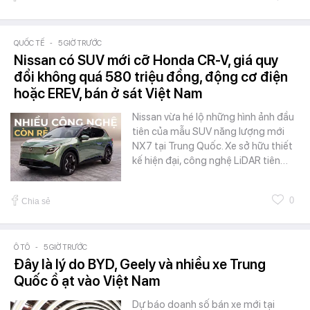
QUỐC TẾ
-
5 GIỜ TRƯỚC
Nissan có SUV mới cỡ Honda CR-V, giá quy
đổi không quá 580 triệu đồng, động cơ điện
hoặc EREV, bán ở sát Việt Nam
Nissan vừa hé lộ những hình ảnh đầu
tiên của mẫu SUV năng lượng mới
NX7 tại Trung Quốc. Xe sở hữu thiết
kế hiện đại, công nghệ LiDAR tiên…
0
Chia sẻ
Ô TÔ
-
5 GIỜ TRƯỚC
Đây là lý do BYD, Geely và nhiều xe Trung
Quốc ồ ạt vào Việt Nam
Dự báo doanh số bán xe mới tại