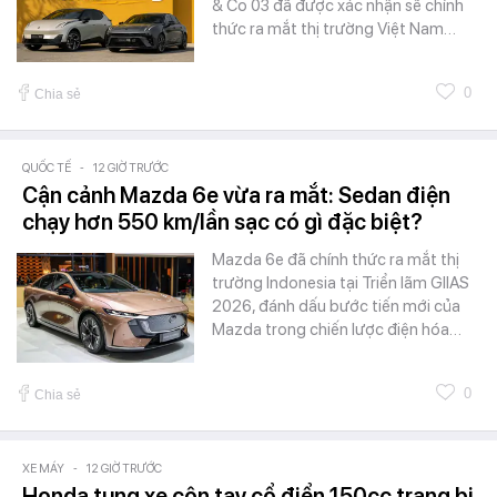
& Co 03 đã được xác nhận sẽ chính
thức ra mắt thị trường Việt Nam…
0
Chia sẻ
QUỐC TẾ
-
12 GIỜ TRƯỚC
Cận cảnh Mazda 6e vừa ra mắt: Sedan điện
chạy hơn 550 km/lần sạc có gì đặc biệt?
Mazda 6e đã chính thức ra mắt thị
trường Indonesia tại Triển lãm GIIAS
2026, đánh dấu bước tiến mới của
Mazda trong chiến lược điện hóa…
0
Chia sẻ
XE MÁY
-
12 GIỜ TRƯỚC
Honda tung xe côn tay cổ điển 150cc trang bị