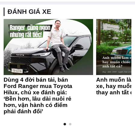
ĐÁNH GIÁ XE
Dùng 4 đời bán tải, bán
Anh muốn làm
Ford Ranger mua Toyota
xe, hay muốn 
Hilux, chủ xe đánh giá:
thay anh tất c
‘Bền hơn, lâu dài nuôi rẻ
hơn, vận hành có điểm
phải đánh đổi’