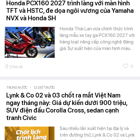
Honda PCX160 2027 trình làng với màn hình
TFT và HSTC, đe dọa ngôi vương của Yamaha
NVX và Honda SH
Honda Thái Lan vừa chính thức trình
làng mẫu xe tay ga PCX160 2027 với
hàng loạt nâng cấp công nghệ đáng
giá. Sự xuất hiện của màn hình màu…
0
Chia sẻ
TRONG NƯỚC
-
12 GIỜ TRƯỚC
Lynk & Co 02 và 03 chốt ra mắt Việt Nam
ngay tháng này: Giá dự kiến dưới 900 triệu,
SUV điện đấu Corolla Cross, sedan cạnh
tranh Civic
Sau nhiều lần xuất hiện tại đại lý và
trên đường thử, Lynk & Co 02 và Lynk