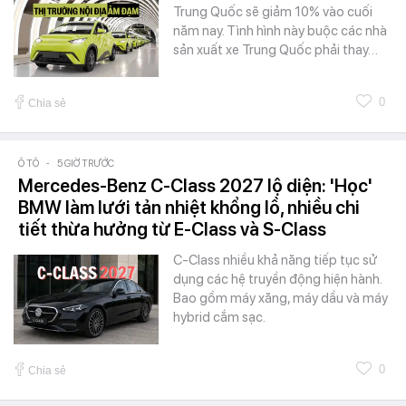
Trung Quốc sẽ giảm 10% vào cuối
năm nay. Tình hình này buộc các nhà
sản xuất xe Trung Quốc phải thay…
0
Chia sẻ
Ô TÔ
-
5 GIỜ TRƯỚC
Mercedes-Benz C-Class 2027 lộ diện: 'Học'
BMW làm lưới tản nhiệt khổng lồ, nhiều chi
tiết thừa hưởng từ E-Class và S-Class
C-Class nhiều khả năng tiếp tục sử
dụng các hệ truyền động hiện hành.
Bao gồm máy xăng, máy dầu và máy
hybrid cắm sạc.
0
Chia sẻ