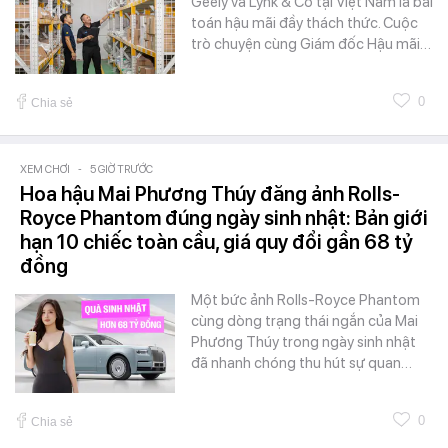
Geely và Lynk & Co tại Việt Nam là bài
toán hậu mãi đầy thách thức. Cuộc
trò chuyện cùng Giám đốc Hậu mãi…
0
Chia sẻ
XEM CHƠI
-
5 GIỜ TRƯỚC
Hoa hậu Mai Phương Thúy đăng ảnh Rolls-
Royce Phantom đúng ngày sinh nhật: Bản giới
hạn 10 chiếc toàn cầu, giá quy đổi gần 68 tỷ
đồng
Một bức ảnh Rolls-Royce Phantom
cùng dòng trạng thái ngắn của Mai
Phương Thúy trong ngày sinh nhật
đã nhanh chóng thu hút sự quan…
0
Chia sẻ