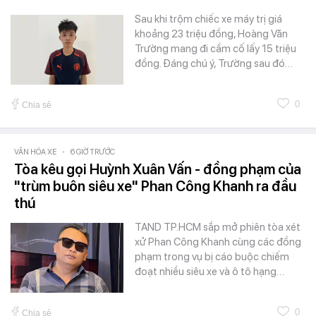
Sau khi trộm chiếc xe máy trị giá
khoảng 23 triệu đồng, Hoàng Văn
Trường mang đi cầm cố lấy 15 triệu
đồng. Đáng chú ý, Trường sau đó…
0
Chia sẻ
VĂN HÓA XE
-
6 GIỜ TRƯỚC
Tòa kêu gọi Huỳnh Xuân Vấn - đồng phạm của
"trùm buôn siêu xe" Phan Công Khanh ra đầu
thú
TAND TP.HCM sắp mở phiên tòa xét
xử Phan Công Khanh cùng các đồng
phạm trong vụ bị cáo buộc chiếm
đoạt nhiều siêu xe và ô tô hạng…
0
Chia sẻ