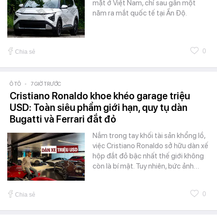
mặt ở Việt Nam, chỉ sau gần một
năm ra mắt quốc tế tại Ấn Độ.
0
Chia sẻ
Ô TÔ
-
7 GIỜ TRƯỚC
Cristiano Ronaldo khoe khéo garage triệu
USD: Toàn siêu phẩm giới hạn, quy tụ dàn
Bugatti và Ferrari đắt đỏ
Nắm trong tay khối tài sản khổng lồ,
việc Cristiano Ronaldo sở hữu dàn xế
hộp đắt đỏ bậc nhất thế giới không
còn là bí mật. Tuy nhiên, bức ảnh…
0
Chia sẻ