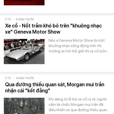
Ô TÔ
-
8 NĂM TRƯỚC
Xe cổ - Nốt trầm khó bỏ trên "khuông nhạc
xe" Geneva Motor Show
Nếu ví Geneva Motor Show là một
khuông nhạc sống động trên thị
trường xe hơi thế giới thì xe cổ luôn…
Ô TÔ
-
9 NĂM TRƯỚC
Qua đường thiếu quan sát, Morgan mui trần
nhận cái "kết đắng"
Khi đang từ lễ hội xe cổ ra về, người
cầm lái chiếc Morgan mui trần đã
điều khiển xe qua đường thiếu quan…