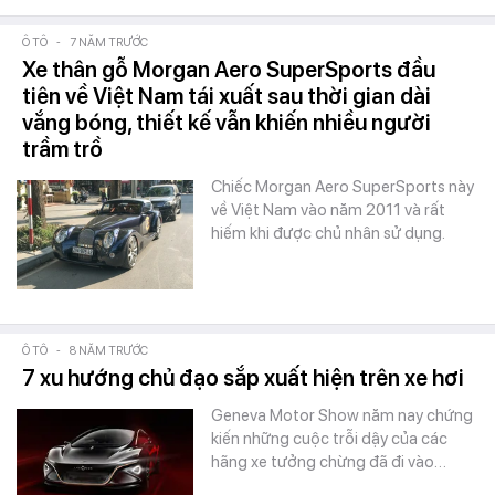
Ô TÔ
-
7 NĂM TRƯỚC
Xe thân gỗ Morgan Aero SuperSports đầu
tiên về Việt Nam tái xuất sau thời gian dài
vắng bóng, thiết kế vẫn khiến nhiều người
trầm trồ
Chiếc Morgan Aero SuperSports này
về Việt Nam vào năm 2011 và rất
hiếm khi được chủ nhân sử dụng.
Ô TÔ
-
8 NĂM TRƯỚC
7 xu hướng chủ đạo sắp xuất hiện trên xe hơi
Geneva Motor Show năm nay chứng
kiến những cuộc trỗi dậy của các
hãng xe tưởng chừng đã đi vào…