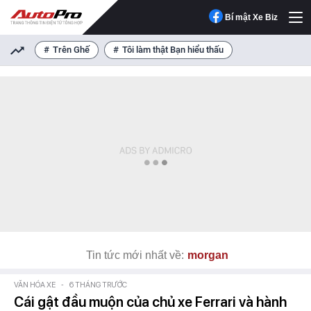
Bí mật Xe Biz
Trên Ghế
Tôi làm thật Bạn hiểu thấu
Tin tức mới nhất về:
morgan
VĂN HÓA XE
-
6 THÁNG TRƯỚC
Cái gật đầu muộn của chủ xe Ferrari và hành