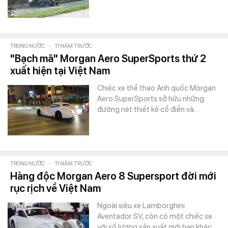
TRONG NƯỚC
-
11 NĂM TRƯỚC
"Bạch mã" Morgan Aero SuperSports thứ 2
xuất hiện tại Việt Nam
Chiếc xe thể thao Anh quốc Morgan
Aero SuperSports sở hữu những
đường nét thiết kế cổ điển và…
TRONG NƯỚC
-
11 NĂM TRƯỚC
Hàng độc Morgan Aero 8 Supersport đời mới
rục rịch về Việt Nam
Ngoài siêu xe Lamborghini
Aventador SV, còn có một chiếc xe
với số lượng sản xuất giới hạn khác…