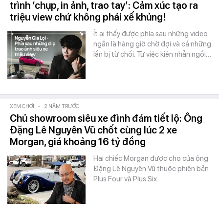
trình ‘chụp, in ảnh, trao tay’: Cảm xúc tạo ra
triệu view chứ không phải xế khủng!
Ít ai thấy được phía sau những video
ngắn là hàng giờ chờ đợi và cả những
lần bị từ chối. Từ việc kiên nhẫn ngồi…
XEM CHƠI
-
2 NĂM TRƯỚC
Chủ showroom siêu xe đình đám tiết lộ: Ông
Đặng Lê Nguyên Vũ chốt cùng lúc 2 xe
Morgan, giá khoảng 16 tỷ đồng
Hai chiếc Morgan được cho của ông
Đặng Lê Nguyên Vũ thuộc phiên bản
Plus Four và Plus Six.