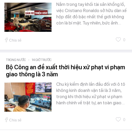
Nắm trong tay khối tài sản khổng lồ,
việc Cristiano Ronaldo sở hữu dàn xế
hộp đắt đỏ bậc nhất thế giới không
còn là bí mật. Tuy nhiên, bức ảnh…
0
Chia sẻ
TRONG NƯỚC
-
14 GIỜ TRƯỚC
Bộ Công an đề xuất thời hiệu xử phạt vi phạm
giao thông là 3 năm
Chu kỳ kiểm định lần đầu đối với ô tô
không kinh doanh vận tải là 3 năm,
trong khi thời hiệu xử phạt vi phạm
hành chính về trật tự, an toàn giao…
0
Chia sẻ