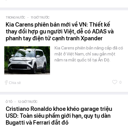
TRONG NƯỚC
-
11 GIỜ TRƯỚC
Kia Carens phiên bản mới về VN: Thiết kế
thay đổi hợp gu người Việt, dễ có ADAS và
phanh tay điện tử cạnh tranh Xpander
Kia Carens phiên bản nâng cấp đã có
mặt ở Việt Nam, chỉ sau gần một
năm ra mắt quốc tế tại Ấn Độ.
0
Chia sẻ
Ô TÔ
-
12 GIỜ TRƯỚC
Cristiano Ronaldo khoe khéo garage triệu
USD: Toàn siêu phẩm giới hạn, quy tụ dàn
Bugatti và Ferrari đắt đỏ