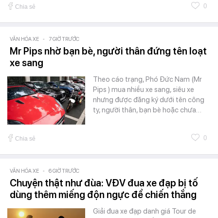
0
Chia sẻ
VĂN HÓA XE
-
7 GIỜ TRƯỚC
Mr Pips nhờ bạn bè, người thân đứng tên loạt
xe sang
Theo cáo trạng, Phó Đức Nam (Mr
Pips ) mua nhiều xe sang, siêu xe
nhưng được đăng ký dưới tên công
ty, người thân, bạn bè hoặc chưa…
0
Chia sẻ
VĂN HÓA XE
-
6 GIỜ TRƯỚC
Chuyện thật như đùa: VĐV đua xe đạp bị tố
dùng thêm miếng độn ngực để chiến thắng
Giải đua xe đạp danh giá Tour de