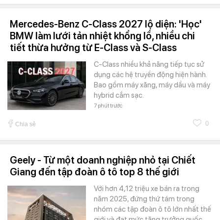
Mercedes-Benz C-Class 2027 lộ diện: 'Học'
BMW làm lưới tản nhiệt khổng lồ, nhiều chi
tiết thừa hưởng từ E-Class và S-Class
C-Class nhiều khả năng tiếp tục sử
dụng các hệ truyền động hiện hành.
Bao gồm máy xăng, máy dầu và máy
hybrid cắm sạc.
7 phút trước
0
Chia sẻ
Geely - Từ một doanh nghiệp nhỏ tại Chiết
Giang đến tập đoàn ô tô top 8 thế giới
Với hơn 4,12 triệu xe bán ra trong
năm 2025, đứng thứ tám trong
nhóm các tập đoàn ô tô lớn nhất thế
giới và đạt mức tăng trưởng quốc