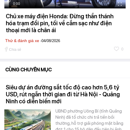
0:00
Chủ xe máy điện Honda: Đừng thần thánh
hóa trạm đổi pin, tối về cắm sạc như điện
thoại mới là chân ái
Thử & đánh giá xe
-04/08/2026
0
Chia sẻ
CÙNG CHUYÊN MỤC
Siêu dự án đường sắt tốc độ cao hơn 5,6 tỷ
USD, rút ngắn thời gian đi từ Hà Nội - Quảng
Ninh có diễn biến mới
UBND phường Uông Bí (tỉnh Quảng
Ninh) đã tổ chức chi trả tiền bồi
thường, hỗ trợ giải phóng mặt bằng
đợt 1 cho 15 hộ dân đầu tiên bị ảnh…