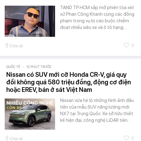
TAND TP.HCM sắp mở phiên tòa xét
xử Phan Công Khanh cùng các đồng
phạm trong vụ bị cáo buộc chiếm
đoạt nhiều siêu xe và ô tô hạng…
0
Chia sẻ
QUỐC TẾ
-
12 PHÚT TRƯỚC
Nissan có SUV mới cỡ Honda CR-V, giá quy
đổi không quá 580 triệu đồng, động cơ điện
hoặc EREV, bán ở sát Việt Nam
Nissan vừa hé lộ những hình ảnh đầu
tiên của mẫu SUV năng lượng mới
NX7 tại Trung Quốc. Xe sở hữu thiết
kế hiện đại, công nghệ LiDAR tiên…
0
Chia sẻ