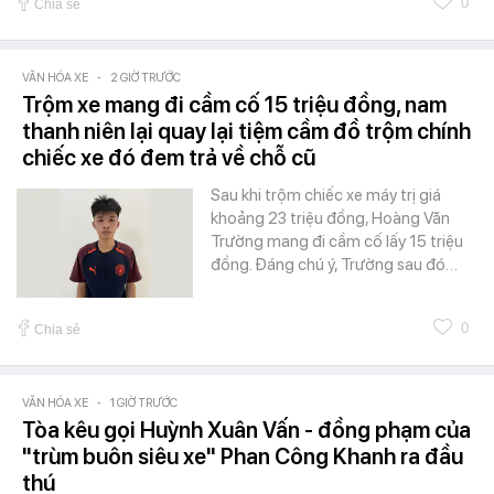
0
Chia sẻ
VĂN HÓA XE
-
2 GIỜ TRƯỚC
Trộm xe mang đi cầm cố 15 triệu đồng, nam
thanh niên lại quay lại tiệm cầm đồ trộm chính
chiếc xe đó đem trả về chỗ cũ
Sau khi trộm chiếc xe máy trị giá
khoảng 23 triệu đồng, Hoàng Văn
Trường mang đi cầm cố lấy 15 triệu
đồng. Đáng chú ý, Trường sau đó…
0
Chia sẻ
VĂN HÓA XE
-
1 GIỜ TRƯỚC
Tòa kêu gọi Huỳnh Xuân Vấn - đồng phạm của
"trùm buôn siêu xe" Phan Công Khanh ra đầu
thú