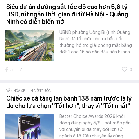
Siêu dự án đường sắt tốc độ cao hơn 5,6 tỷ
USD, rút ngắn thời gian đi từ Hà Nội - Quảng
Ninh có diễn biến mới
UBND phường Uông Bí (tỉnh Quảng
Ninh) đã tổ chức chi trả tiền bồi
thường, hỗ trợ giải phóng mặt bằng
đợt 1 cho 15 hộ dân đầu tiên bị ảnh…
0
Chia sẻ
VĂN HÓA XE
-
4 GIỜ TRƯỚC
Chiếc xe cà tàng lăn bánh 138 năm trước là lý
do cho lựa chọn "Tốt hơn", thay vì "Tốt nhất"
Better Choice Awards 2026 khởi
động đúng ngày 5/8 - cột mốc gắn
với chuyến đi đã thay đổi lịch sử
ngành ô tô. Câu chuyện ấy cũng…