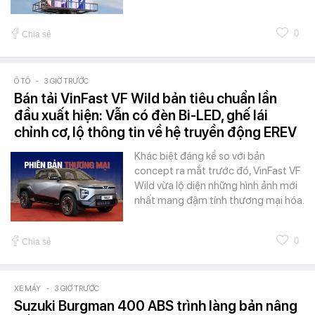
0
Chia sẻ
Ô TÔ
-
3 GIỜ TRƯỚC
Bán tải VinFast VF Wild bản tiêu chuẩn lần
đầu xuất hiện: Vẫn có đèn Bi-LED, ghế lái
chỉnh cơ, lộ thông tin về hệ truyền động EREV
Khác biệt đáng kể so với bản
concept ra mắt trước đó, VinFast VF
Wild vừa lộ diện những hình ảnh mới
nhất mang đậm tính thương mại hóa.
0
Chia sẻ
XE MÁY
-
3 GIỜ TRƯỚC
Suzuki Burgman 400 ABS trình làng bản nâng