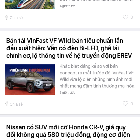
4 giờ trước
0
Chia sẻ
Bán tải VinFast VF Wild bản tiêu chuẩn lần
đầu xuất hiện: Vẫn có đèn Bi-LED, ghế lái
chỉnh cơ, lộ thông tin về hệ truyền động EREV
Khác biệt đáng kể so với bản
concept ra mắt trước đó, VinFast VF
Wild vừa lộ diện những hình ảnh mới
nhất mang đậm tính thương mại hóa.
3 giờ trước
0
Chia sẻ
Nissan có SUV mới cỡ Honda CR-V, giá quy
đổi không quá 580 triệu đồng, động cơ điện