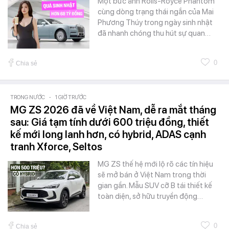
Một bức ảnh Rolls-Royce Phantom
cùng dòng trạng thái ngắn của Mai
Phương Thúy trong ngày sinh nhật
đã nhanh chóng thu hút sự quan…
0
Chia sẻ
TRONG NƯỚC
-
1 GIỜ TRƯỚC
MG ZS 2026 đã về Việt Nam, dễ ra mắt tháng
sau: Giá tạm tính dưới 600 triệu đồng, thiết
kế mới long lanh hơn, có hybrid, ADAS cạnh
tranh Xforce, Seltos
MG ZS thế hệ mới lộ rõ các tín hiệu
sẽ mở bán ở Việt Nam trong thời
gian gần. Mẫu SUV cỡ B tái thiết kế
toàn diện, sở hữu truyền động…
0
Chia sẻ