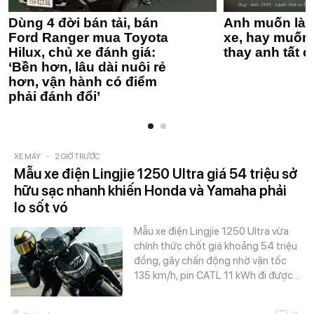
Dùng 4 đời bán tải, bán
Anh muốn làm
Ford Ranger mua Toyota
xe, hay muốn 
Hilux, chủ xe đánh giá:
thay anh tất c
‘Bền hơn, lâu dài nuôi rẻ
hơn, vận hành có điểm
phải đánh đổi’
XE MÁY
-
2 GIỜ TRƯỚC
Mẫu xe điện Lingjie 1250 Ultra giá 54 triệu sở
hữu sạc nhanh khiến Honda và Yamaha phải
lo sốt vó
Mẫu xe điện Lingjie 1250 Ultra vừa
chính thức chốt giá khoảng 54 triệu
đồng, gây chấn động nhờ vận tốc
135 km/h, pin CATL 11 kWh đi được…