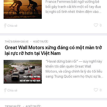
France Femmes bất ngờ vướng bê
bối gây tranh cãi khi một số tay đua
bị nghi cố tình nhét thêm đệm vào…
0
Chia sẻ
THỬ & ĐÁNH GIÁ XE
-
4 GIỜ TRƯỚC
Great Wall Motors xứng đáng có một màn trở
lại rực rỡ hơn tại Việt Nam
“Haval dừng bán rồi” — suy nghĩ này
khiến tôi dần quên Great Wall
Motors, và cũng chính là lý do tôi liều
sang Trung Quốc xem họ thực sự là…
0
Chia sẻ
TRONG NƯỚC
-
4 GIỜ TRƯỚC