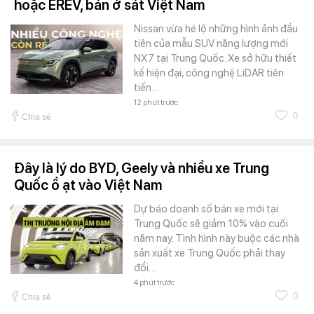
hoặc EREV, bán ở sát Việt Nam
Nissan vừa hé lộ những hình ảnh đầu
tiên của mẫu SUV năng lượng mới
NX7 tại Trung Quốc. Xe sở hữu thiết
kế hiện đại, công nghệ LiDAR tiên
tiến…
12 phút trước
0
Chia sẻ
Đây là lý do BYD, Geely và nhiều xe Trung
Quốc ồ ạt vào Việt Nam
Dự báo doanh số bán xe mới tại
Trung Quốc sẽ giảm 10% vào cuối
năm nay. Tình hình này buộc các nhà
sản xuất xe Trung Quốc phải thay
đổi…
4 phút trước
0
Chia sẻ