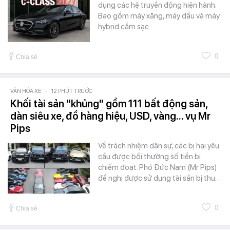
dụng các hệ truyền động hiện hành.
Bao gồm máy xăng, máy dầu và máy
hybrid cắm sạc.
0
Chia sẻ
VĂN HÓA XE
-
12 PHÚT TRƯỚC
Khối tài sản "khủng" gồm 111 bất động sản,
dàn siêu xe, đồ hàng hiệu, USD, vàng... vụ Mr
Pips
Về trách nhiệm dân sự, các bị hại yêu
cầu được bồi thường số tiền bị
chiếm đoạt. Phó Đức Nam (Mr Pips)
đề nghị được sử dụng tài sản bị thu…
0
Chia sẻ