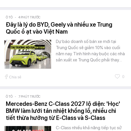
Ô TÔ
-
4 PHÚT TRƯỚC
Đây là lý do BYD, Geely và nhiều xe Trung
Quốc ồ ạt vào Việt Nam
Dự báo doanh số bán xe mới tại
Trung Quốc sẽ giảm 10% vào cuối
năm nay. Tình hình này buộc các nhà
sản xuất xe Trung Quốc phải thay…
0
Chia sẻ
Ô TÔ
-
7 PHÚT TRƯỚC
Mercedes-Benz C-Class 2027 lộ diện: 'Học'
BMW làm lưới tản nhiệt khổng lồ, nhiều chi
tiết thừa hưởng từ E-Class và S-Class
C-Class nhiều khả năng tiếp tục sử