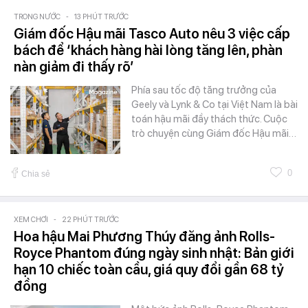
TRONG NƯỚC
-
13 PHÚT TRƯỚC
Giám đốc Hậu mãi Tasco Auto nêu 3 việc cấp
bách để ‘khách hàng hài lòng tăng lên, phàn
nàn giảm đi thấy rõ’
Phía sau tốc độ tăng trưởng của
Geely và Lynk & Co tại Việt Nam là bài
toán hậu mãi đầy thách thức. Cuộc
trò chuyện cùng Giám đốc Hậu mãi…
0
Chia sẻ
XEM CHƠI
-
22 PHÚT TRƯỚC
Hoa hậu Mai Phương Thúy đăng ảnh Rolls-
Royce Phantom đúng ngày sinh nhật: Bản giới
hạn 10 chiếc toàn cầu, giá quy đổi gần 68 tỷ
đồng