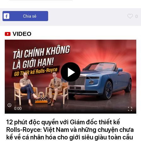
Chia sẻ
0
VIDEO
0:00
12 phút độc quyền với Giám đốc thiết kế
Rolls-Royce: Việt Nam và những chuyện chưa
kể về cá nhân hóa cho giới siêu giàu toàn cầu