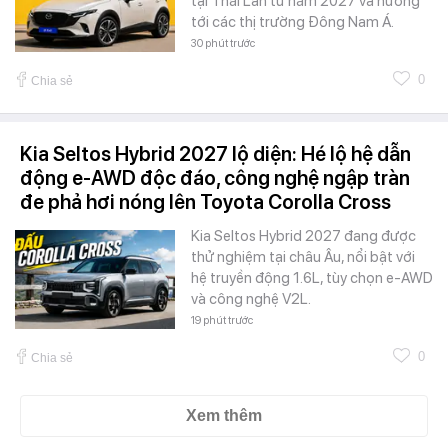
tại Thái Lan từ năm 2027 và hướng
tới các thị trường Đông Nam Á.
30 phút trước
0
Chia sẻ
Kia Seltos Hybrid 2027 lộ diện: Hé lộ hệ dẫn
động e-AWD độc đáo, công nghệ ngập tràn
đe phả hơi nóng lên Toyota Corolla Cross
Kia Seltos Hybrid 2027 đang được
thử nghiệm tại châu Âu, nổi bật với
hệ truyền động 1.6L, tùy chọn e-AWD
và công nghệ V2L.
19 phút trước
0
Chia sẻ
Xem thêm