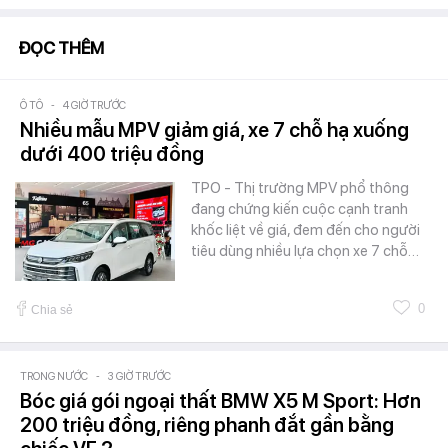
ĐỌC THÊM
Ô TÔ
-
4 GIỜ TRƯỚC
Nhiều mẫu MPV giảm giá, xe 7 chỗ hạ xuống
dưới 400 triệu đồng
TPO - Thị trường MPV phổ thông
đang chứng kiến cuộc cạnh tranh
khốc liệt về giá, đem đến cho người
tiêu dùng nhiều lựa chọn xe 7 chỗ…
0
Chia sẻ
TRONG NƯỚC
-
3 GIỜ TRƯỚC
Bóc giá gói ngoại thất BMW X5 M Sport: Hơn
200 triệu đồng, riêng phanh đắt gần bằng