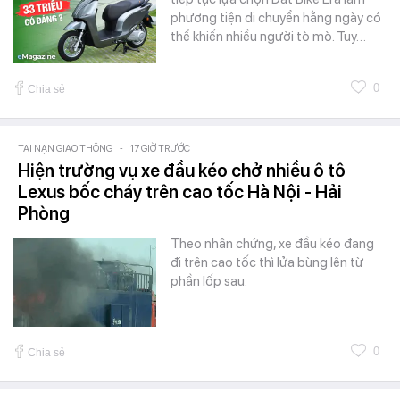
phương tiện di chuyển hằng ngày có
thể khiến nhiều người tò mò. Tuy…
0
Chia sẻ
TAI NẠN GIAO THÔNG
-
17 GIỜ TRƯỚC
Hiện trường vụ xe đầu kéo chở nhiều ô tô
Lexus bốc cháy trên cao tốc Hà Nội - Hải
Phòng
Theo nhân chứng, xe đầu kéo đang
đi trên cao tốc thì lửa bùng lên từ
phần lốp sau.
0
Chia sẻ