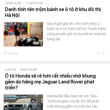
TRONG NƯỚC
-
17 GIỜ TRƯỚC
Danh tính tên trộm bánh xe ô tô ở khu đô thị
Hà Nội
Sau 6 giờ gây án, tên trộm tháo 2
bánh xe ô tô ở khu đô thị Thanh Hà bị
công an bắt giữ và thu hồi lại toàn bộ
tang vật.
0
Chia sẻ
QUỐC TẾ
-
19 GIỜ TRƯỚC
Ô tô Honda sẽ rẻ hơn rất nhiều nhờ khung
gầm do hãng mẹ Jaguar Land Rover phát
triển?
Honda lần đầu hợp tác với Tata
Technologies của Ấn Độ để phát
triển khung gầm xe mới cho các