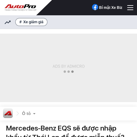
Bí mật Xe Biz
Xe giảm giá
Ô tô
Mercedes-Benz EQS sẽ được nhập