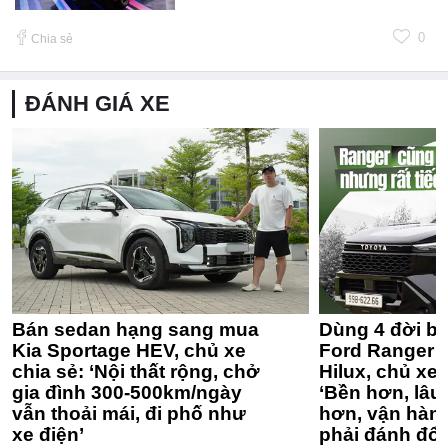
0
Chia sẻ
ĐÁNH GIÁ XE
Bán sedan hạng sang mua
Dùng 4 đời bá
Kia Sportage HEV, chủ xe
Ford Ranger 
chia sẻ: ‘Nội thất rộng, chở
Hilux, chủ xe 
gia đình 300-500km/ngày
‘Bền hơn, lâu 
vẫn thoải mái, đi phố như
hơn, vận hàn
xe điện’
phải đánh đổi