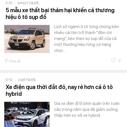
Ô TÔ
-
6 PHÚT TRƯỚC
5 mẫu xe thất bại thảm hại khiến cả thương
hiệu ô tô sụp đổ
Lịch sử ngành ô tô từng chứng kiến
nhiều cái tên trở thành "đòn chí
mạng", kéo theo sự sụp đổ của cả
một thương hiệu từng có hàng
chục…
0
Chia sẻ
Ô TÔ
-
2 GIỜ TRƯỚC
Xe điện qua thời đắt đỏ, nay rẻ hơn cả ô tô
hybrid
Giá xe điện (EV) bình quân trên toàn
cầu trong năm qua đã giảm xuống
thấp hơn so với xe hybrid.