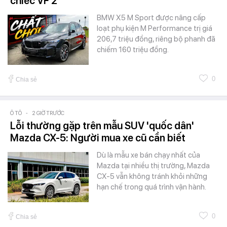
chiếc VF 2
BMW X5 M Sport được nâng cấp
loạt phụ kiện M Performance trị giá
206,7 triệu đồng, riêng bộ phanh đã
chiếm 160 triệu đồng.
0
Chia sẻ
Ô TÔ
-
2 GIỜ TRƯỚC
Lỗi thường gặp trên mẫu SUV 'quốc dân'
Mazda CX-5: Người mua xe cũ cần biết
Dù là mẫu xe bán chạy nhất của
Mazda tại nhiều thị trường, Mazda
CX-5 vẫn không tránh khỏi những
hạn chế trong quá trình vận hành.
0
Chia sẻ