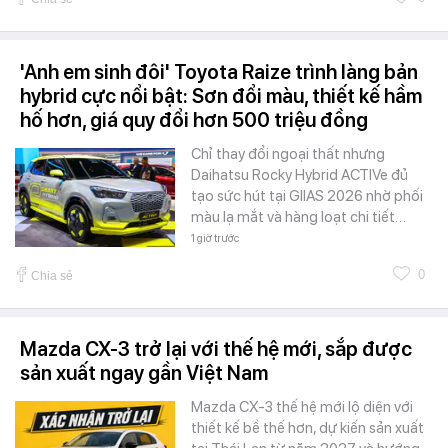
'Anh em sinh đôi' Toyota Raize trình làng bản
hybrid cực nổi bật: Sơn đổi màu, thiết kế hầm
hố hơn, giá quy đổi hơn 500 triệu đồng
Chỉ thay đổi ngoại thất nhưng
Daihatsu Rocky Hybrid ACTIVe đủ
tạo sức hút tại GIIAS 2026 nhờ phối
màu lạ mắt và hàng loạt chi tiết…
1 giờ trước
0
Chia sẻ
Mazda CX-3 trở lại với thế hệ mới, sắp được
sản xuất ngay gần Việt Nam
Mazda CX-3 thế hệ mới lộ diện với
thiết kế bề thế hơn, dự kiến sản xuất