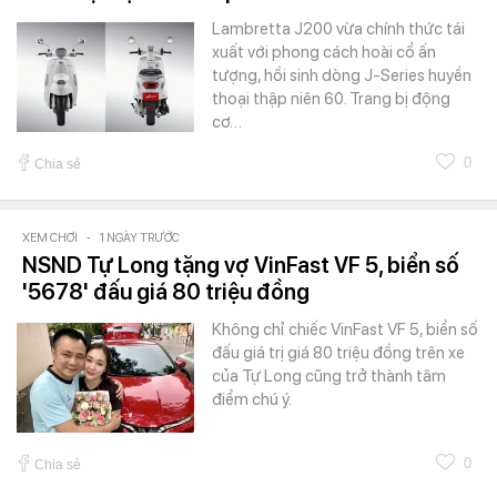
Lambretta J200 vừa chính thức tái
xuất với phong cách hoài cổ ấn
tượng, hồi sinh dòng J-Series huyền
thoại thập niên 60. Trang bị động
cơ…
0
Chia sẻ
XEM CHƠI
-
1 NGÀY TRƯỚC
NSND Tự Long tặng vợ VinFast VF 5, biển số
'5678' đấu giá 80 triệu đồng
Không chỉ chiếc VinFast VF 5, biển số
đấu giá trị giá 80 triệu đồng trên xe
của Tự Long cũng trở thành tâm
điểm chú ý.
0
Chia sẻ