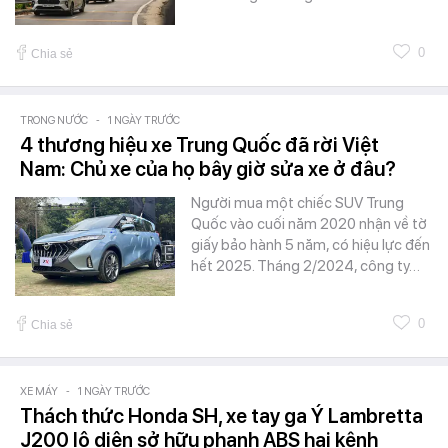
0
Chia sẻ
TRONG NƯỚC
-
1 NGÀY TRƯỚC
4 thương hiệu xe Trung Quốc đã rời Việt
Nam: Chủ xe của họ bây giờ sửa xe ở đâu?
Người mua một chiếc SUV Trung
Quốc vào cuối năm 2020 nhận về tờ
giấy bảo hành 5 năm, có hiệu lực đến
hết 2025. Tháng 2/2024, công ty…
0
Chia sẻ
XE MÁY
-
1 NGÀY TRƯỚC
Thách thức Honda SH, xe tay ga Ý Lambretta
J200 lộ diện sở hữu phanh ABS hai kênh