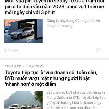
Một 'vua pin' tuyên bố sẽ xây 10.000 trạm đổi
pin ô tô điện vào năm 2028, phục vụ 1 triệu xe
mỗi ngày chỉ với 3 phút
Công ty này đang đặt mục tiêu vô
cùng tham vọng.
0
Chia sẻ
TRONG NƯỚC
-
1 NGÀY TRƯỚC
Toyota tiếp tục là 'vua doanh số' toàn cầu,
BYD muốn vượt mặt nhưng người Nhật
'nhanh hơn' ở một điểm
Bất chấp sự bứt phá của các hãng xe
Trung Quốc như BYD, Toyota tiếp tục
giữ vị trí thương hiệu ô tô bán chạy
nhất thế giới trong nửa đầu năm…