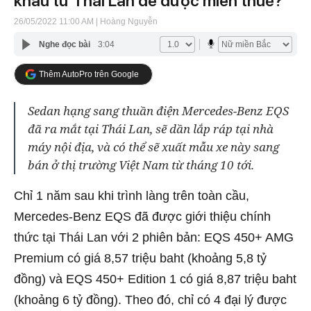
khẩu từ Thái Lan để được miễn thuế?
26/05/2022 11:00 AM
| Hoàng Nguyễn
Nghe đọc bài
3:04
Thêm AutoPro trên Google
Sedan hạng sang thuần điện Mercedes-Benz EQS
đã ra mắt tại Thái Lan, sẽ dần lắp ráp tại nhà
máy nội địa, và có thể sẽ xuất mẫu xe này sang
bán ở thị trường Việt Nam từ tháng 10 tới.
Chỉ 1 năm sau khi trình làng trên toàn cầu,
Mercedes-Benz EQS đã được giới thiệu chính
thức tại Thái Lan với 2 phiên bản: EQS 450+ AMG
Premium có giá 8,57 triệu baht (khoảng 5,8 tỷ
đồng) và EQS 450+ Edition 1 có giá 8,87 triệu baht
(khoảng 6 tỷ đồng). Theo đó, chỉ có 4 đại lý được