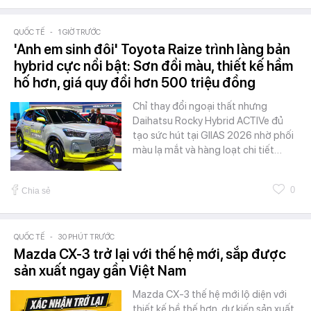
QUỐC TẾ
-
1 GIỜ TRƯỚC
'Anh em sinh đôi' Toyota Raize trình làng bản
hybrid cực nổi bật: Sơn đổi màu, thiết kế hầm
hố hơn, giá quy đổi hơn 500 triệu đồng
Chỉ thay đổi ngoại thất nhưng
Daihatsu Rocky Hybrid ACTIVe đủ
tạo sức hút tại GIIAS 2026 nhờ phối
màu lạ mắt và hàng loạt chi tiết…
0
Chia sẻ
QUỐC TẾ
-
30 PHÚT TRƯỚC
Mazda CX-3 trở lại với thế hệ mới, sắp được
sản xuất ngay gần Việt Nam
Mazda CX-3 thế hệ mới lộ diện với
thiết kế bề thế hơn, dự kiến sản xuất