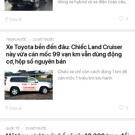
dòng xe hybrid và xe điện toàn cầu,…
0
Chia sẻ
TRONG NƯỚC
-
22 GIỜ TRƯỚC
Xe Toyota bền đến đâu: Chiếc Land Cruiser
này vừa cán mốc 99 vạn km vẫn dùng động
cơ, hộp số nguyên bản
Chiếc xe chỉ còn cách đúng 1 km để
cán mốc 1 triệu km lưu hành.
0
Chia sẻ
QUỐC TẾ
-
23 GIỜ TRƯỚC