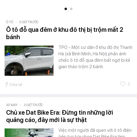
Ô TÔ
-
3 GIỜ TRƯỚC
Ô tô đỗ qua đêm ở khu đô thị bị trộm mất 2
bánh
TPO - Một cư dân ở khu đô thị Thanh
Hà (xã Bình Minh, Hà Nội) phản ánh
chiếc ô tô đỗ qua đêm bất ngờ bị kẻ
gian tháo trộm 2 bánh.
0
Chia sẻ
XE MÁY
-
3 GIỜ TRƯỚC
Chủ xe Dat Bike Era: Đừng tin những lời
quảng cáo, đây mới là sự thật
Việc một người đã quen với ô tô điện
tiếp tục lựa chọn Dat Bike Era làm