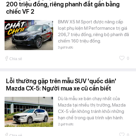
200 triệu đồng, riêng phanh đắt gần bằng
chiếc VF 2
BMW X5 M Sport được nâng cấp
loạt phụ kiện M Performance trị giá
206,7 triệu đồng, riêng bộ phanh đã
chiếm 160 triệu đồng.
3 giờ trước
0
Chia sẻ
Lỗi thường gặp trên mẫu SUV 'quốc dân'
Mazda CX-5: Người mua xe cũ cần biết
Dù là mẫu xe bán chạy nhất của
Mazda tại nhiều thị trường, Mazda
CX-5 vẫn không tránh khỏi những
hạn chế trong quá trình vận hành.
2 giờ trước
0
Chia sẻ