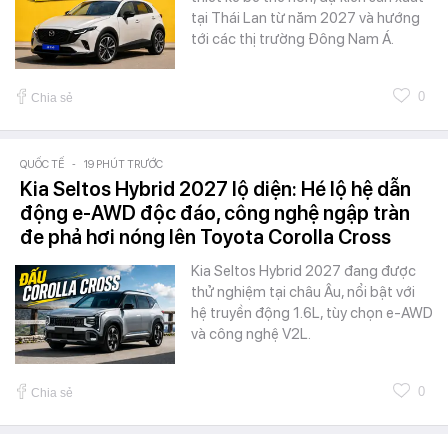
tại Thái Lan từ năm 2027 và hướng
tới các thị trường Đông Nam Á.
0
Chia sẻ
QUỐC TẾ
-
19 PHÚT TRƯỚC
Kia Seltos Hybrid 2027 lộ diện: Hé lộ hệ dẫn
động e-AWD độc đáo, công nghệ ngập tràn
đe phả hơi nóng lên Toyota Corolla Cross
Kia Seltos Hybrid 2027 đang được
thử nghiệm tại châu Âu, nổi bật với
hệ truyền động 1.6L, tùy chọn e-AWD
và công nghệ V2L.
0
Chia sẻ