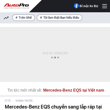
Bí mật Xe Biz
Trên Ghế
Tôi làm thật Bạn hiểu thấu
Tin tức mới nhất về:
Mercedes-Benz EQS tại Việt nam
Ô TÔ
-
4 NĂM TRƯỚC
Mercedes-Benz EQS chuyển sang lắp ráp tại