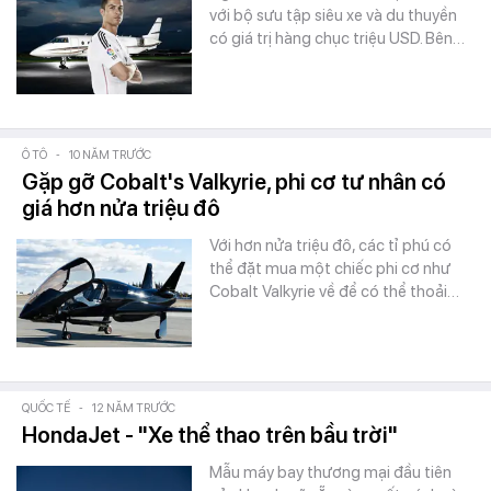
với bộ sưu tập siêu xe và du thuyền
có giá trị hàng chục triệu USD. Bên…
Ô TÔ
-
10 NĂM TRƯỚC
Gặp gỡ Cobalt's Valkyrie, phi cơ tư nhân có
giá hơn nửa triệu đô
Với hơn nửa triệu đô, các tỉ phú có
thể đặt mua một chiếc phi cơ như
Cobalt Valkyrie về để có thể thoải…
QUỐC TẾ
-
12 NĂM TRƯỚC
HondaJet - "Xe thể thao trên bầu trời"
Mẫu máy bay thương mại đầu tiên