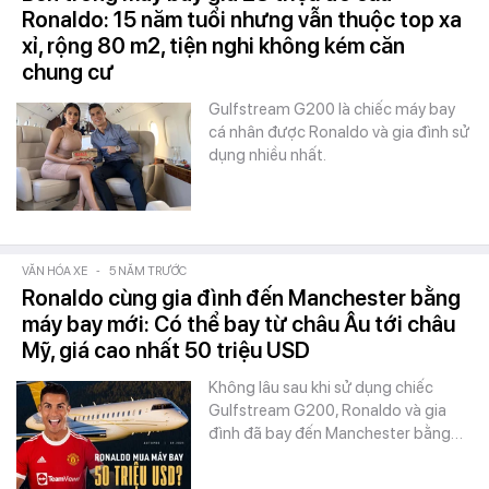
Ronaldo: 15 năm tuổi nhưng vẫn thuộc top xa
xỉ, rộng 80 m2, tiện nghi không kém căn
chung cư
Gulfstream G200 là chiếc máy bay
cá nhân được Ronaldo và gia đình sử
dụng nhiều nhất.
VĂN HÓA XE
-
5 NĂM TRƯỚC
Ronaldo cùng gia đình đến Manchester bằng
máy bay mới: Có thể bay từ châu Âu tới châu
Mỹ, giá cao nhất 50 triệu USD
Không lâu sau khi sử dụng chiếc
Gulfstream G200, Ronaldo và gia
đình đã bay đến Manchester bằng…