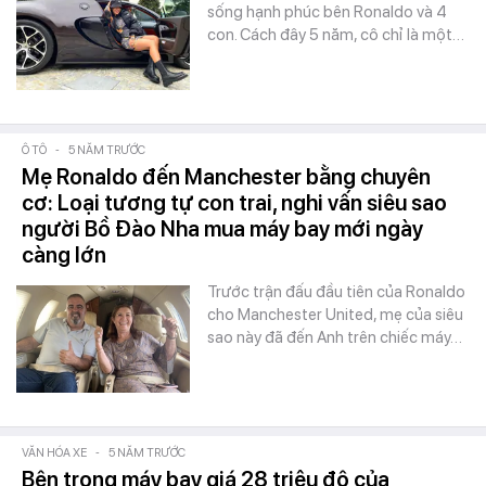
sống hạnh phúc bên Ronaldo và 4
con. Cách đây 5 năm, cô chỉ là một…
Ô TÔ
-
5 NĂM TRƯỚC
Mẹ Ronaldo đến Manchester bằng chuyên
cơ: Loại tương tự con trai, nghi vấn siêu sao
người Bồ Đào Nha mua máy bay mới ngày
càng lớn
Trước trận đấu đầu tiên của Ronaldo
cho Manchester United, mẹ của siêu
sao này đã đến Anh trên chiếc máy…
VĂN HÓA XE
-
5 NĂM TRƯỚC
Bên trong máy bay giá 28 triệu đô của