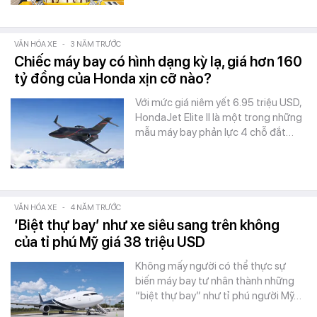
VĂN HÓA XE
-
3 NĂM TRƯỚC
Chiếc máy bay có hình dạng kỳ lạ, giá hơn 160
tỷ đồng của Honda xịn cỡ nào?
Với mức giá niêm yết 6.95 triệu USD,
HondaJet Elite II là một trong những
mẫu máy bay phản lực 4 chỗ đắt…
VĂN HÓA XE
-
4 NĂM TRƯỚC
‘Biệt thự bay’ như xe siêu sang trên không
của tỉ phú Mỹ giá 38 triệu USD
Không mấy người có thể thực sự
biến máy bay tư nhân thành những
“biệt thự bay” như tỉ phú người Mỹ…