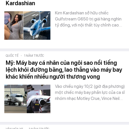
Kardashian
Kim Kardashian sở hữu chiếc
Gulfstream G650 trị giá hàng nghìn
tỷ đồng, với nội thất tùy chỉnh cao…
QUỐC TẾ
-
1 NĂM TRƯỚC
Mỹ: Máy bay cá nhân của ngôi sao nổi tiếng
lệch khỏi đường băng, lao thẳng vào máy bay
khác khiến nhiều người thương vong
Vào chiều ngày 10/2 (giờ địa phương)
một chiếc máy bay phản lực của ca sĩ
nhóm nhạc Motley Crue, Vince Neil…