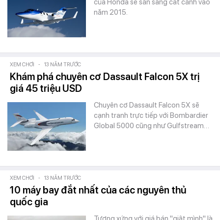
của Honda sẽ sẵn sàng cất cánh vào
năm 2015.
XEM CHƠI
-
13 NĂM TRƯỚC
Khám phá chuyên cơ Dassault Falcon 5X trị
giá 45 triệu USD
Chuyên cơ Dassault Falcon 5X sẽ
cạnh tranh trực tiếp với Bombardier
Global 5000 cũng như Gulfstream…
XEM CHƠI
-
13 NĂM TRƯỚC
10 máy bay đắt nhất của các nguyên thủ
quốc gia
Tương xứng với giá bán "giật mình" là