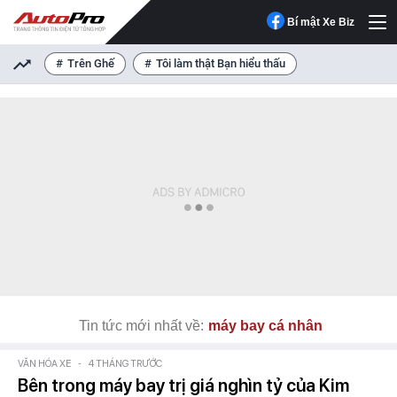
Bí mật Xe Biz
Trên Ghế
Tôi làm thật Bạn hiểu thấu
Tin tức mới nhất về:
máy bay cá nhân
VĂN HÓA XE
-
4 THÁNG TRƯỚC
Bên trong máy bay trị giá nghìn tỷ của Kim