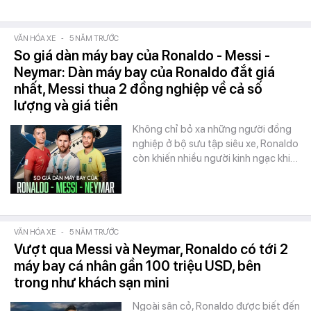
VĂN HÓA XE
-
5 NĂM TRƯỚC
So giá dàn máy bay của Ronaldo - Messi -
Neymar: Dàn máy bay của Ronaldo đắt giá
nhất, Messi thua 2 đồng nghiệp về cả số
lượng và giá tiền
Không chỉ bỏ xa những người đồng
nghiệp ở bộ sưu tập siêu xe, Ronaldo
còn khiến nhiều người kinh ngạc khi…
VĂN HÓA XE
-
5 NĂM TRƯỚC
Vượt qua Messi và Neymar, Ronaldo có tới 2
máy bay cá nhân gần 100 triệu USD, bên
trong như khách sạn mini
Ngoài sân cỏ, Ronaldo được biết đến