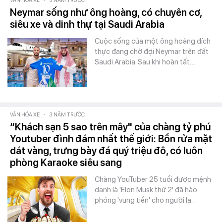
VĂN HÓA XE
-
3 NĂM TRƯỚC
Neymar sống như ông hoàng, có chuyên cơ,
siêu xe và dinh thự tại Saudi Arabia
Cuộc sống của một ông hoàng đích
thực đang chờ đợi Neymar trên đất
Saudi Arabia. Sau khi hoàn tất…
VĂN HÓA XE
-
3 NĂM TRƯỚC
“Khách sạn 5 sao trên mây" của chàng tỷ phú
Youtuber đình đám nhất thế giới: Bồn rửa mặt
dát vàng, trưng bày đá quý triệu đô, có luôn
phòng Karaoke siêu sang
Chàng YouTuber 25 tuổi được mệnh
danh là 'Elon Musk thứ 2' đã hào
phóng 'vung tiền' cho người lạ…