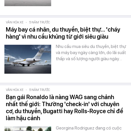
VĂN HÓA XE
-
5 NĂM TRƯỚC
Máy bay cá nhân, du thuyền, biệt thự... 'cháy
hàng' vì nhu cầu khủng từ giới siêu giàu
Nhu cầu mua siêu du thuyền, biệt thự
và máy bay ngày càng lớn, do lãi suất
thấp và số lượng người giàu ngày…
VĂN HÓA XE
-
5 NĂM TRƯỚC
Bạn gái Ronaldo là nàng WAG sang chảnh
nhất thế giới: Thường 'check-in' với chuyên
cơ, du thuyền, Bugatti hay Rolls-Royce chỉ để
làm hậu cảnh
Georgina Rodriguez đang có cuộc